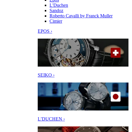
L'Duchen
Sandoz
Roberto Cavalli by Franck Muller
Cimier
EPOS ›
SEIKO ›
L’DUCHEN ›