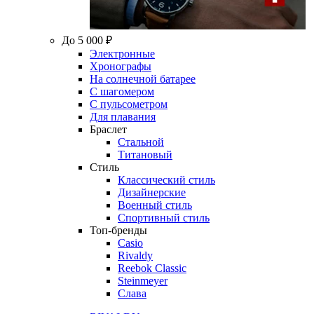
До 5 000 ₽
Электронные
Хронографы
На солнечной батарее
С шагомером
С пульсометром
Для плавания
Браслет
Стальной
Титановый
Стиль
Классический стиль
Дизайнерские
Военный стиль
Спортивный стиль
Топ-бренды
Casio
Rivaldy
Reebok Classic
Steinmeyer
Слава