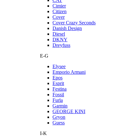
CAT
Cimier
Citizen
Cover
Cover Crazy Seconds
Danish Design
Diesel
DKNY
Dreyfuss
E-G
Elysee
Emporio Armani
Epos
Esprit
Festina
Fossil
Furla
Garmin
GEORGE KINI
Gryon
Guess
I-K