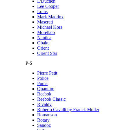
L'Duchen
Lee Cooper
Lotus
Mark Maddox
Maserati
Michael Kors
Morellato
Nautica
Obaku
Orient
Orient Star
P-S
Pierre Petit
Police
Puma
Quantum
Reebok
Reebok Classic
Rivaldy
Roberto Cavalli by Franck Muller
Romanson
Rotary
Sandoz