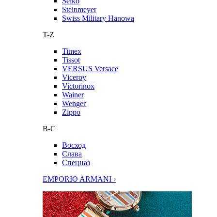
Seiko
Steinmeyer
Swiss Military Hanowa
T-Z
Timex
Tissot
VERSUS Versace
Viceroy
Victorinox
Wainer
Wenger
Zippo
В-С
Восход
Слава
Спецназ
EMPORIO ARMANI ›