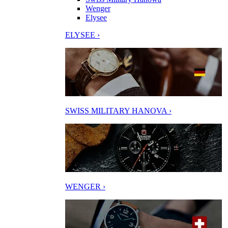
Wenger
Elysee
ELYSEE ›
SWISS MILITARY HANOVA ›
WENGER ›