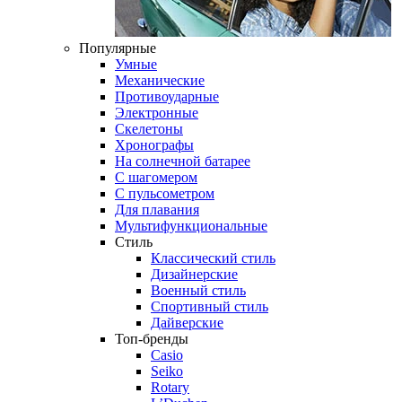
Популярные
Умные
Механические
Противоударные
Электронные
Скелетоны
Хронографы
На солнечной батарее
С шагомером
С пульсометром
Для плавания
Мультифункциональные
Стиль
Классический стиль
Дизайнерские
Военный стиль
Спортивный стиль
Дайверские
Топ-бренды
Casio
Seiko
Rotary