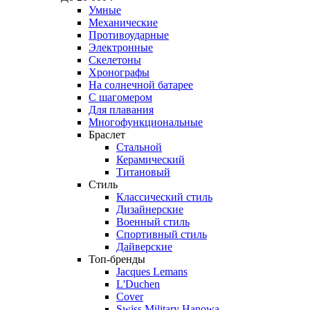
Умные
Механические
Противоударные
Электронные
Скелетоны
Хронографы
На солнечной батарее
С шагомером
Для плавания
Многофункциональные
Браслет
Стальной
Керамический
Титановый
Стиль
Классический стиль
Дизайнерские
Военный стиль
Спортивный стиль
Дайверские
Топ-бренды
Jacques Lemans
L'Duchen
Cover
Swiss Military Hanowa