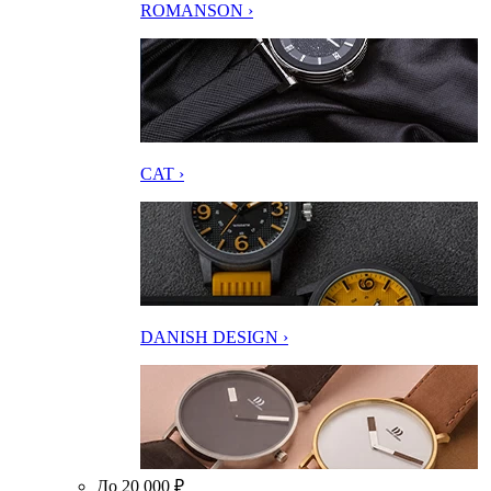
ROMANSON ›
CAT ›
DANISH DESIGN ›
До 20 000 ₽