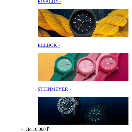
RIVALDY ›
REEBOK ›
STEINMEYER ›
До 10 000 ₽