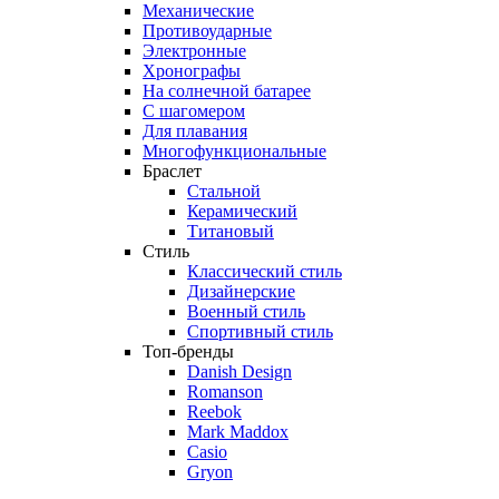
Механические
Противоударные
Электронные
Хронографы
На солнечной батарее
С шагомером
Для плавания
Многофункциональные
Браслет
Стальной
Керамический
Титановый
Стиль
Классический стиль
Дизайнерские
Военный стиль
Спортивный стиль
Топ-бренды
Danish Design
Romanson
Reebok
Mark Maddox
Casio
Gryon