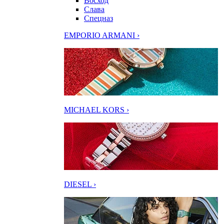
Восход
Слава
Спецназ
EMPORIO ARMANI ›
MICHAEL KORS ›
DIESEL ›