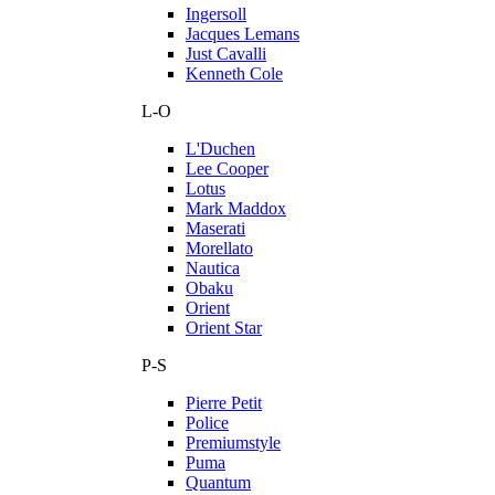
Ingersoll
Jacques Lemans
Just Cavalli
Kenneth Cole
L-O
L'Duchen
Lee Cooper
Lotus
Mark Maddox
Maserati
Morellato
Nautica
Obaku
Orient
Orient Star
P-S
Pierre Petit
Police
Premiumstyle
Puma
Quantum