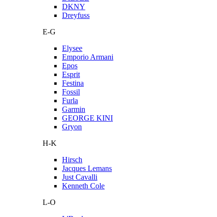
DKNY
Dreyfuss
E-G
Elysee
Emporio Armani
Epos
Esprit
Festina
Fossil
Furla
Garmin
GEORGE KINI
Gryon
H-K
Hirsch
Jacques Lemans
Just Cavalli
Kenneth Cole
L-O