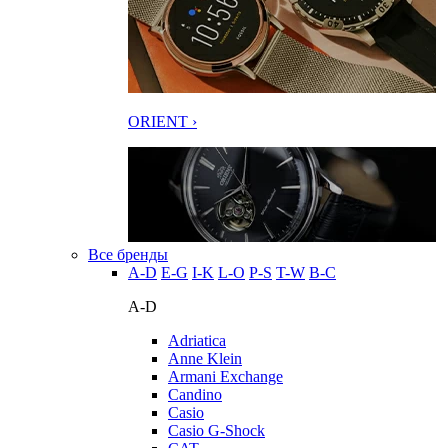
ORIENT ›
Все бренды
A-D
E-G
I-K
L-O
P-S
T-W
В-С
A-D
Adriatica
Anne Klein
Armani Exchange
Candino
Casio
Casio G-Shock