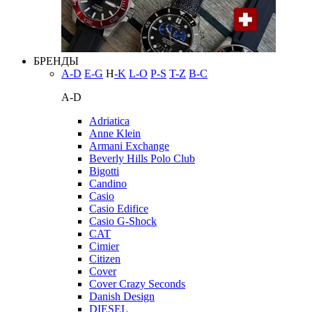
БРЕНДЫ
A-D
E-G
H
-K
L-O
P-S
T-Z
В-С
A-D
Adriatica
Anne Klein
Armani Exchange
Beverly Hills Polo Club
Bigotti
Candino
Casio
Casio Edifice
Casio G-Shock
CAT
Cimier
Citizen
Cover
Cover Crazy Seconds
Danish Design
DIESEL