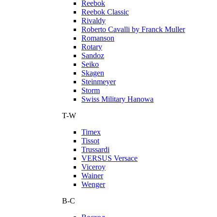
Reebok
Reebok Classic
Rivaldy
Roberto Cavalli by Franck Muller
Romanson
Rotary
Sandoz
Seiko
Skagen
Steinmeyer
Storm
Swiss Military Hanowa
T-W
Timex
Tissot
Trussardi
VERSUS Versace
Viceroy
Wainer
Wenger
В-С