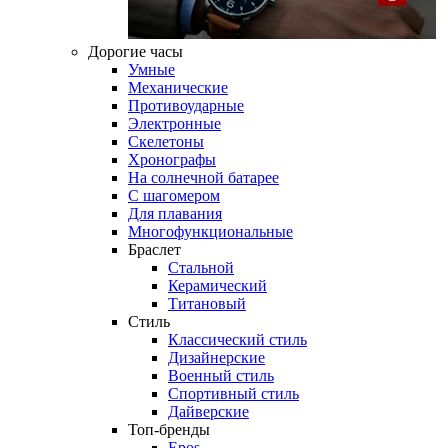
Дорогие часы
Умные
Механические
Противоударные
Электронные
Скелетоны
Хронографы
На солнечной батарее
С шагомером
Для плавания
Многофункциональные
Браслет
Стальной
Керамический
Титановый
Стиль
Классический стиль
Дизайнерские
Военный стиль
Спортивный стиль
Дайверские
Топ-бренды
Epos