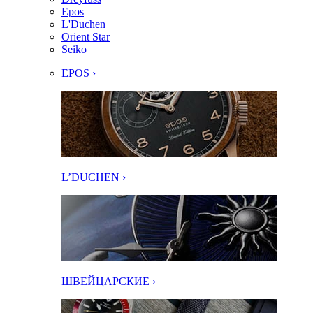
Epos
L'Duchen
Orient Star
Seiko
EPOS ›
L’DUCHEN ›
ШВЕЙЦАРСКИЕ ›