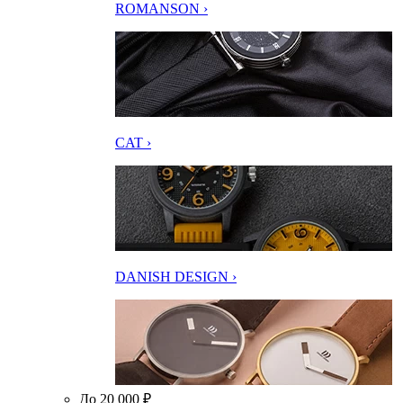
ROMANSON ›
CAT ›
DANISH DESIGN ›
До 20 000 ₽