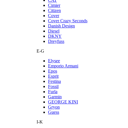
CAT
Cimier
Citizen
Cover
Cover Crazy Seconds
Danish Design
Diesel
DKNY
Dreyfuss
E-G
Elysee
Emporio Armani
Epos
Esprit
Festina
Fossil
Furla
Garmin
GEORGE KINI
Gryon
Guess
I-K