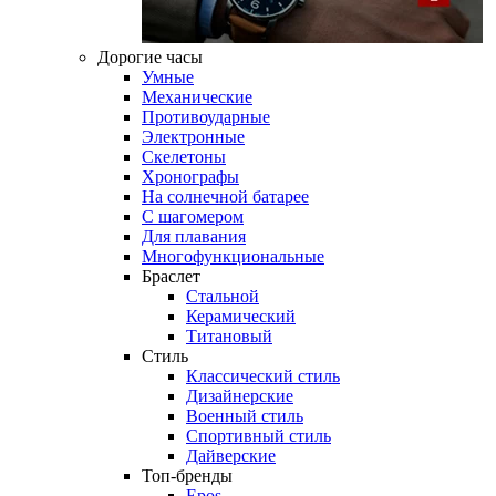
Дорогие часы
Умные
Механические
Противоударные
Электронные
Скелетоны
Хронографы
На солнечной батарее
С шагомером
Для плавания
Многофункциональные
Браслет
Стальной
Керамический
Титановый
Стиль
Классический стиль
Дизайнерские
Военный стиль
Спортивный стиль
Дайверские
Топ-бренды
Epos