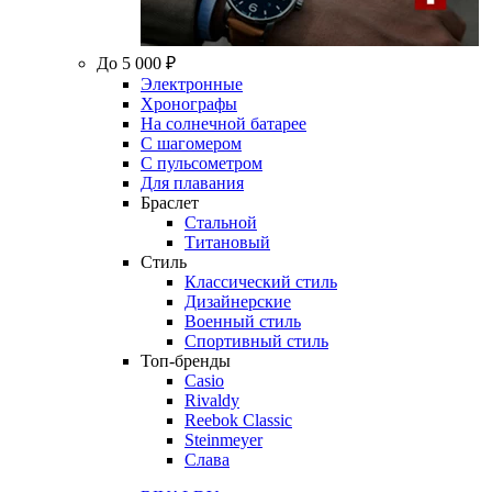
До 5 000 ₽
Электронные
Хронографы
На солнечной батарее
С шагомером
С пульсометром
Для плавания
Браслет
Стальной
Титановый
Стиль
Классический стиль
Дизайнерские
Военный стиль
Спортивный стиль
Топ-бренды
Casio
Rivaldy
Reebok Classic
Steinmeyer
Слава