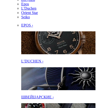
Epos
L'Duchen
Orient Star
Seiko
EPOS ›
L’DUCHEN ›
ШВЕЙЦАРСКИЕ ›