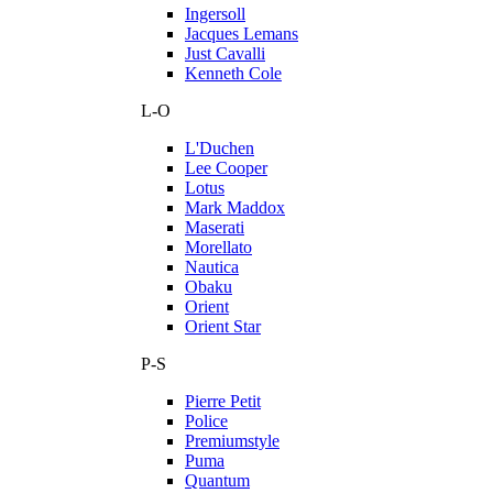
Ingersoll
Jacques Lemans
Just Cavalli
Kenneth Cole
L-O
L'Duchen
Lee Cooper
Lotus
Mark Maddox
Maserati
Morellato
Nautica
Obaku
Orient
Orient Star
P-S
Pierre Petit
Police
Premiumstyle
Puma
Quantum