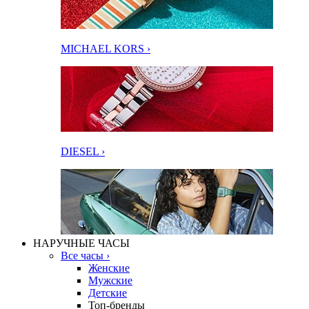
MICHAEL KORS ›
DIESEL ›
НАРУЧНЫЕ ЧАСЫ
Все часы ›
Женские
Мужские
Детские
Топ-бренды