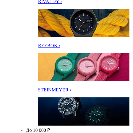
RIVALDY ›
REEBOK ›
STEINMEYER ›
До 10 000 ₽