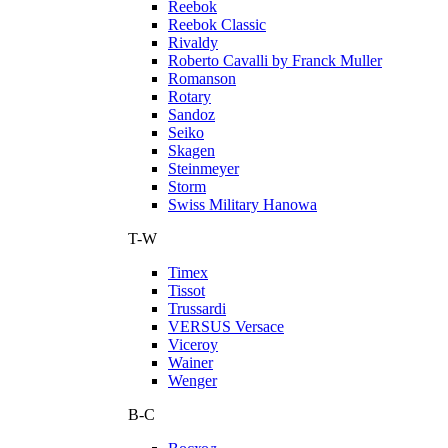
Reebok
Reebok Classic
Rivaldy
Roberto Cavalli by Franck Muller
Romanson
Rotary
Sandoz
Seiko
Skagen
Steinmeyer
Storm
Swiss Military Hanowa
T-W
Timex
Tissot
Trussardi
VERSUS Versace
Viceroy
Wainer
Wenger
В-С