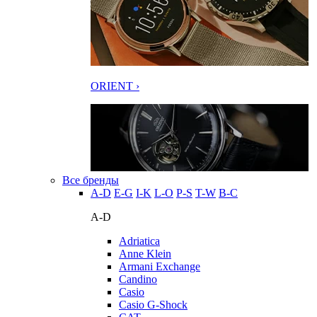
ORIENT ›
Все бренды
A-D
E-G
I-K
L-O
P-S
T-W
В-С
A-D
Adriatica
Anne Klein
Armani Exchange
Candino
Casio
Casio G-Shock