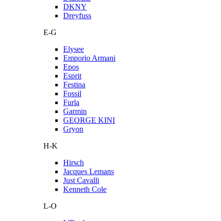
DKNY
Dreyfuss
E-G
Elysee
Emporio Armani
Epos
Esprit
Festina
Fossil
Furla
Garmin
GEORGE KINI
Gryon
H-K
Hirsch
Jacques Lemans
Just Cavalli
Kenneth Cole
L-O