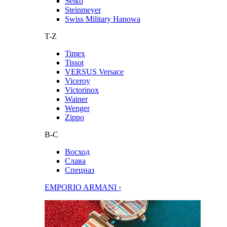
Seiko
Steinmeyer
Swiss Military Hanowa
T-Z
Timex
Tissot
VERSUS Versace
Viceroy
Victorinox
Wainer
Wenger
Zippo
В-С
Восход
Слава
Спецназ
EMPORIO ARMANI ›