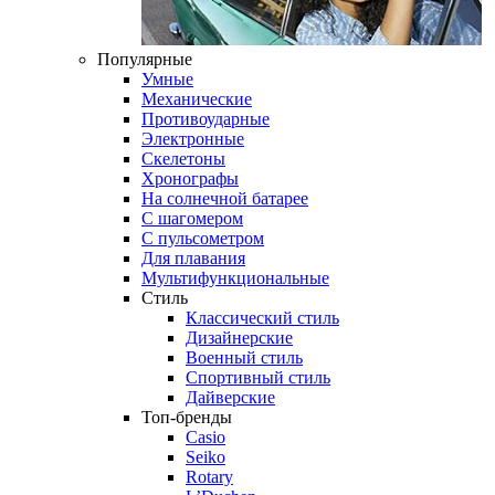
Популярные
Умные
Механические
Противоударные
Электронные
Скелетоны
Хронографы
На солнечной батарее
С шагомером
С пульсометром
Для плавания
Мультифункциональные
Стиль
Классический стиль
Дизайнерские
Военный стиль
Спортивный стиль
Дайверские
Топ-бренды
Casio
Seiko
Rotary