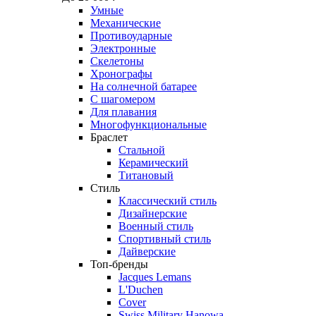
Умные
Механические
Противоударные
Электронные
Скелетоны
Хронографы
На солнечной батарее
С шагомером
Для плавания
Многофункциональные
Браслет
Стальной
Керамический
Титановый
Стиль
Классический стиль
Дизайнерские
Военный стиль
Спортивный стиль
Дайверские
Топ-бренды
Jacques Lemans
L'Duchen
Cover
Swiss Military Hanowa