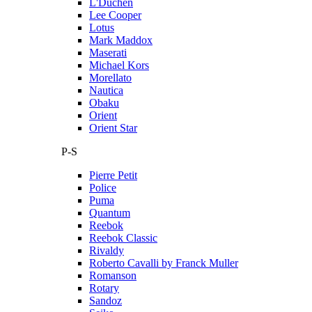
L'Duchen
Lee Cooper
Lotus
Mark Maddox
Maserati
Michael Kors
Morellato
Nautica
Obaku
Orient
Orient Star
P-S
Pierre Petit
Police
Puma
Quantum
Reebok
Reebok Classic
Rivaldy
Roberto Cavalli by Franck Muller
Romanson
Rotary
Sandoz