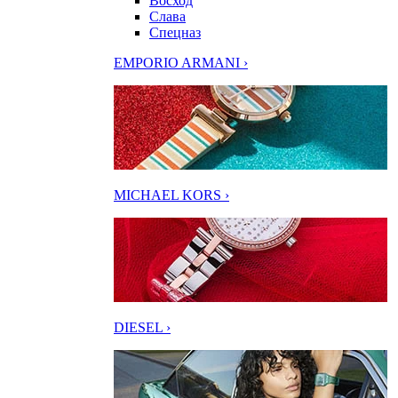
Восход
Слава
Спецназ
EMPORIO ARMANI ›
MICHAEL KORS ›
DIESEL ›