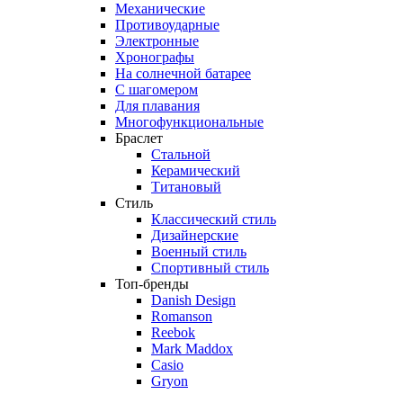
Механические
Противоударные
Электронные
Хронографы
На солнечной батарее
С шагомером
Для плавания
Многофункциональные
Браслет
Стальной
Керамический
Титановый
Стиль
Классический стиль
Дизайнерские
Военный стиль
Спортивный стиль
Топ-бренды
Danish Design
Romanson
Reebok
Mark Maddox
Casio
Gryon