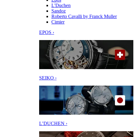
L'Duchen
Sandoz
Roberto Cavalli by Franck Muller
Cimier
EPOS ›
SEIKO ›
L’DUCHEN ›