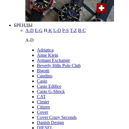
БРЕНДЫ
A-D
E-G
H
-K
L-O
P-S
T-Z
В-С
A-D
Adriatica
Anne Klein
Armani Exchange
Beverly Hills Polo Club
Bigotti
Candino
Casio
Casio Edifice
Casio G-Shock
CAT
Cimier
Citizen
Cover
Cover Crazy Seconds
Danish Design
DIESEL