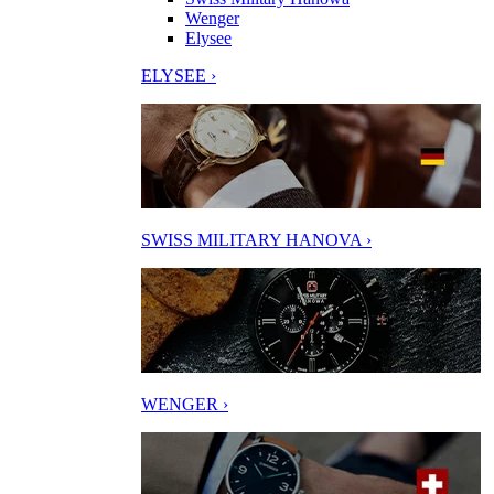
Wenger
Elysee
ELYSEE ›
SWISS MILITARY HANOVA ›
WENGER ›