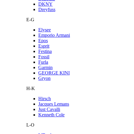
DKNY
Dreyfuss
E-G
Elysee
Emporio Armani
Epos
Esprit
Festina
Fossil
Furla
Garmin
GEORGE KINI
Gryon
H-K
Hirsch
Jacques Lemans
Just Cavalli
Kenneth Cole
L-O