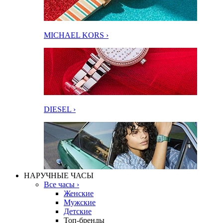
MICHAEL KORS ›
DIESEL ›
НАРУЧНЫЕ ЧАСЫ
Все часы ›
Женские
Мужские
Детские
Топ-бренды