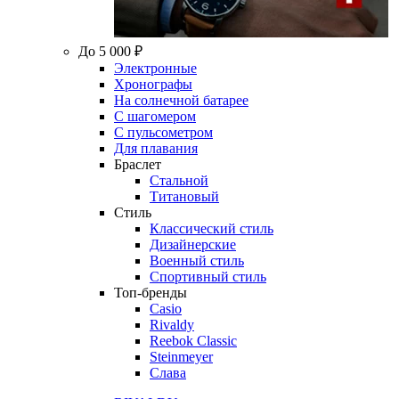
До 5 000 ₽
Электронные
Хронографы
На солнечной батарее
С шагомером
С пульсометром
Для плавания
Браслет
Стальной
Титановый
Стиль
Классический стиль
Дизайнерские
Военный стиль
Спортивный стиль
Топ-бренды
Casio
Rivaldy
Reebok Classic
Steinmeyer
Слава