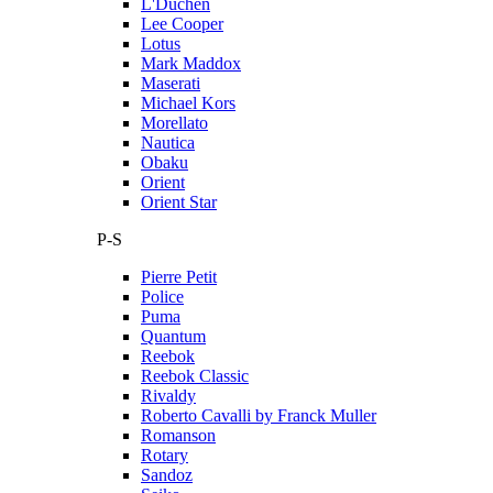
L'Duchen
Lee Cooper
Lotus
Mark Maddox
Maserati
Michael Kors
Morellato
Nautica
Obaku
Orient
Orient Star
P-S
Pierre Petit
Police
Puma
Quantum
Reebok
Reebok Classic
Rivaldy
Roberto Cavalli by Franck Muller
Romanson
Rotary
Sandoz