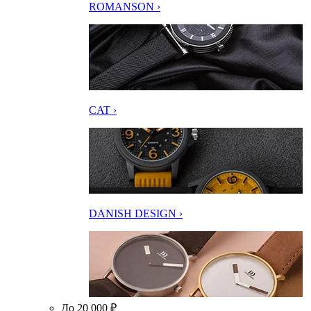
ROMANSON ›
CAT ›
DANISH DESIGN ›
До 20 000 ₽