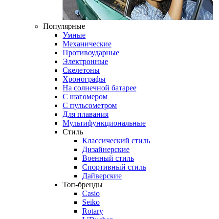
Популярные
Умные
Механические
Противоударные
Электронные
Скелетоны
Хронографы
На солнечной батарее
С шагомером
С пульсометром
Для плавания
Мультифункциональные
Стиль
Классический стиль
Дизайнерские
Военный стиль
Спортивный стиль
Дайверские
Топ-бренды
Casio
Seiko
Rotary