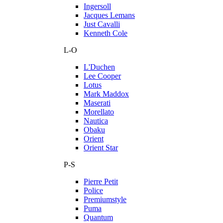
Ingersoll
Jacques Lemans
Just Cavalli
Kenneth Cole
L-O
L'Duchen
Lee Cooper
Lotus
Mark Maddox
Maserati
Morellato
Nautica
Obaku
Orient
Orient Star
P-S
Pierre Petit
Police
Premiumstyle
Puma
Quantum