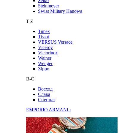
Seiko
Steinmeyer
Swiss Military Hanowa
T-Z
Timex
Tissot
VERSUS Versace
Viceroy
Victorinox
Wainer
Wenger
Zippo
В-С
Восход
Слава
Спецназ
EMPORIO ARMANI ›