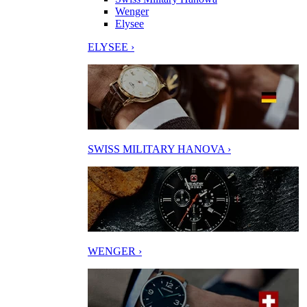
Wenger
Elysee
ELYSEE ›
SWISS MILITARY HANOVA ›
WENGER ›