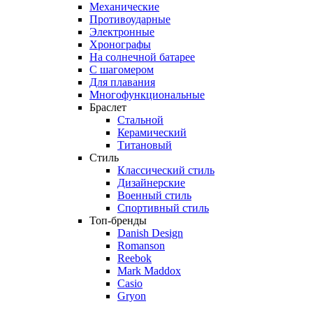
Механические
Противоударные
Электронные
Хронографы
На солнечной батарее
С шагомером
Для плавания
Многофункциональные
Браслет
Стальной
Керамический
Титановый
Стиль
Классический стиль
Дизайнерские
Военный стиль
Спортивный стиль
Топ-бренды
Danish Design
Romanson
Reebok
Mark Maddox
Casio
Gryon