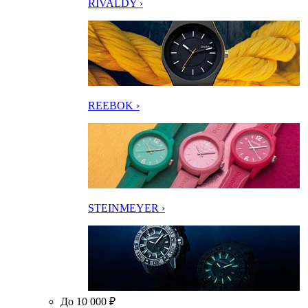
RIVALDY ›
REEBOK ›
STEINMEYER ›
До 10 000 ₽