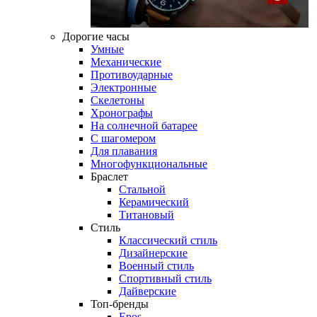
Дорогие часы
Умные
Механические
Противоударные
Электронные
Скелетоны
Хронографы
На солнечной батарее
С шагомером
Для плавания
Многофункциональные
Браслет
Стальной
Керамический
Титановый
Стиль
Классический стиль
Дизайнерские
Военный стиль
Спортивный стиль
Дайверские
Топ-бренды
Epos