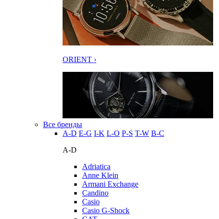
ORIENT ›
Все бренды
A-D
E-G
I-K
L-O
P-S
T-W
В-С
A-D
Adriatica
Anne Klein
Armani Exchange
Candino
Casio
Casio G-Shock