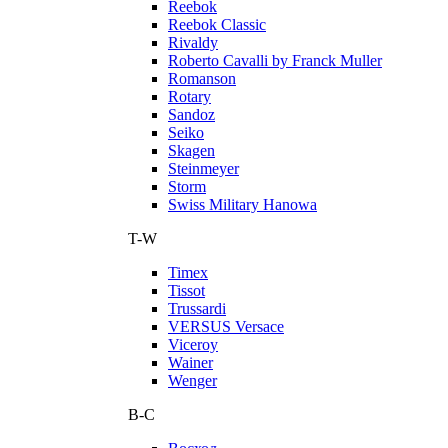
Reebok
Reebok Classic
Rivaldy
Roberto Cavalli by Franck Muller
Romanson
Rotary
Sandoz
Seiko
Skagen
Steinmeyer
Storm
Swiss Military Hanowa
T-W
Timex
Tissot
Trussardi
VERSUS Versace
Viceroy
Wainer
Wenger
В-С