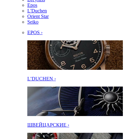
Epos
L'Duchen
Orient Star
Seiko
EPOS ›
L’DUCHEN ›
ШВЕЙЦАРСКИЕ ›