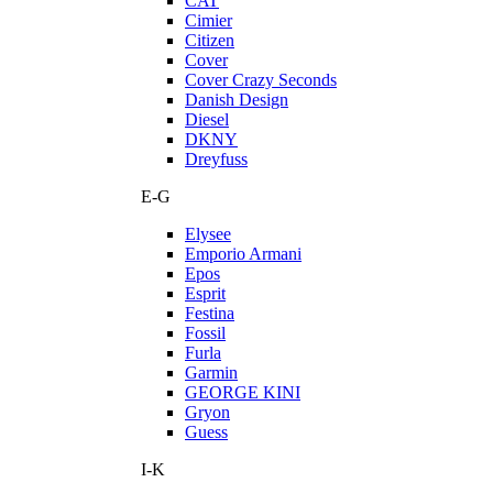
CAT
Cimier
Citizen
Cover
Cover Crazy Seconds
Danish Design
Diesel
DKNY
Dreyfuss
E-G
Elysee
Emporio Armani
Epos
Esprit
Festina
Fossil
Furla
Garmin
GEORGE KINI
Gryon
Guess
I-K