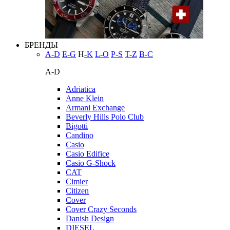
БРЕНДЫ
A-D
E-G
H
-K
L-O
P-S
T-Z
В-С
A-D
Adriatica
Anne Klein
Armani Exchange
Beverly Hills Polo Club
Bigotti
Candino
Casio
Casio Edifice
Casio G-Shock
CAT
Cimier
Citizen
Cover
Cover Crazy Seconds
Danish Design
DIESEL