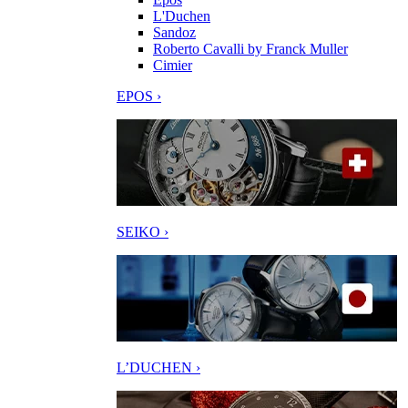
L'Duchen
Sandoz
Roberto Cavalli by Franck Muller
Cimier
EPOS ›
SEIKO ›
L’DUCHEN ›