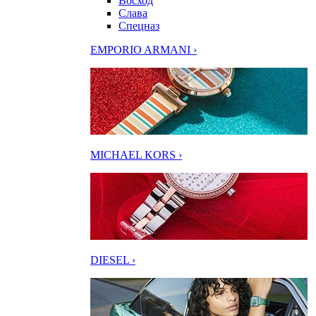
Восход
Слава
Спецназ
EMPORIO ARMANI ›
MICHAEL KORS ›
DIESEL ›