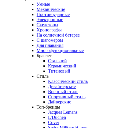
Умные
Механические
Противоударные
Электронные
Скелетоны
Хронографы
На солнечной батарее
С шагомером
Для плавания
Многофункциональные
Браслет
Стальной
Керамический
Титановый
Стиль
Классический стиль
Дизайнерские
Военный стиль
Спортивный стиль
Дайверские
Топ-бренды
Jacques Lemans
L'Duchen
Cover
Swiss Military Hanowa