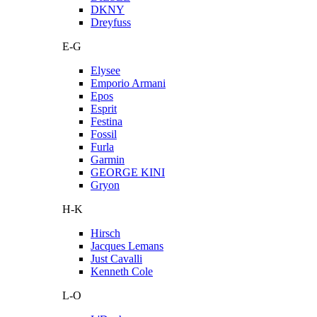
DKNY
Dreyfuss
E-G
Elysee
Emporio Armani
Epos
Esprit
Festina
Fossil
Furla
Garmin
GEORGE KINI
Gryon
H-K
Hirsch
Jacques Lemans
Just Cavalli
Kenneth Cole
L-O