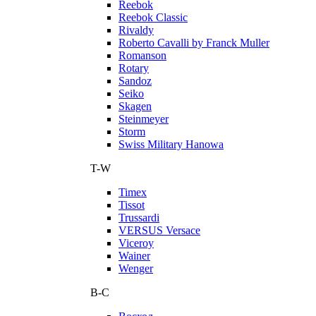
Reebok
Reebok Classic
Rivaldy
Roberto Cavalli by Franck Muller
Romanson
Rotary
Sandoz
Seiko
Skagen
Steinmeyer
Storm
Swiss Military Hanowa
T-W
Timex
Tissot
Trussardi
VERSUS Versace
Viceroy
Wainer
Wenger
В-С