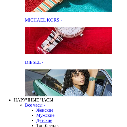
MICHAEL KORS ›
DIESEL ›
НАРУЧНЫЕ ЧАСЫ
Все часы ›
Женские
Мужские
Детские
Топ-бренды