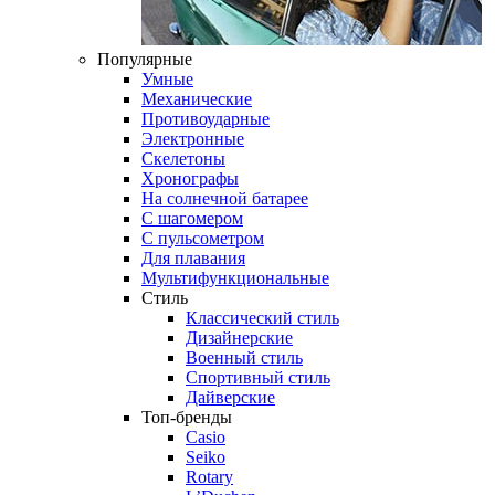
Популярные
Умные
Механические
Противоударные
Электронные
Скелетоны
Хронографы
На солнечной батарее
С шагомером
С пульсометром
Для плавания
Мультифункциональные
Стиль
Классический стиль
Дизайнерские
Военный стиль
Спортивный стиль
Дайверские
Топ-бренды
Casio
Seiko
Rotary