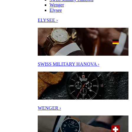
Wenger
Elysee
ELYSEE ›
SWISS MILITARY HANOVA ›
WENGER ›