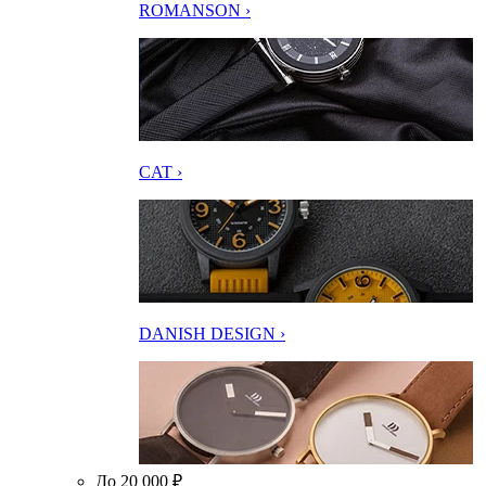
ROMANSON ›
CAT ›
DANISH DESIGN ›
До 20 000 ₽