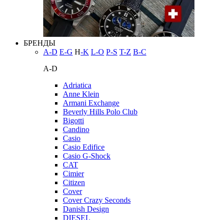
БРЕНДЫ
A-D
E-G
H
-K
L-O
P-S
T-Z
В-С
A-D
Adriatica
Anne Klein
Armani Exchange
Beverly Hills Polo Club
Bigotti
Candino
Casio
Casio Edifice
Casio G-Shock
CAT
Cimier
Citizen
Cover
Cover Crazy Seconds
Danish Design
DIESEL