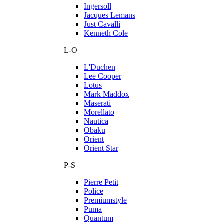
Ingersoll
Jacques Lemans
Just Cavalli
Kenneth Cole
L-O
L'Duchen
Lee Cooper
Lotus
Mark Maddox
Maserati
Morellato
Nautica
Obaku
Orient
Orient Star
P-S
Pierre Petit
Police
Premiumstyle
Puma
Quantum