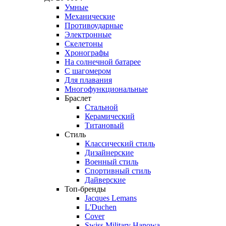
Умные
Механические
Противоударные
Электронные
Скелетоны
Хронографы
На солнечной батарее
С шагомером
Для плавания
Многофункциональные
Браслет
Стальной
Керамический
Титановый
Стиль
Классический стиль
Дизайнерские
Военный стиль
Спортивный стиль
Дайверские
Топ-бренды
Jacques Lemans
L'Duchen
Cover
Swiss Military Hanowa