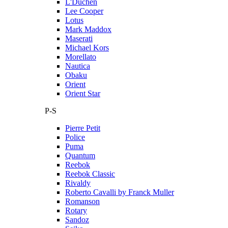
L'Duchen
Lee Cooper
Lotus
Mark Maddox
Maserati
Michael Kors
Morellato
Nautica
Obaku
Orient
Orient Star
P-S
Pierre Petit
Police
Puma
Quantum
Reebok
Reebok Classic
Rivaldy
Roberto Cavalli by Franck Muller
Romanson
Rotary
Sandoz