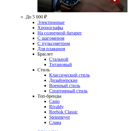
До 5 000 ₽
Электронные
Хронографы
На солнечной батарее
С шагомером
С пульсометром
Для плавания
Браслет
Стальной
Титановый
Стиль
Классический стиль
Дизайнерские
Военный стиль
Спортивный стиль
Топ-бренды
Casio
Rivaldy
Reebok Classic
Steinmeyer
Слава