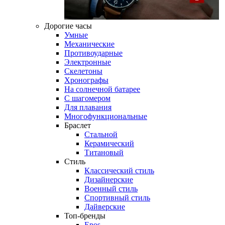
Дорогие часы
Умные
Механические
Противоударные
Электронные
Скелетоны
Хронографы
На солнечной батарее
С шагомером
Для плавания
Многофункциональные
Браслет
Стальной
Керамический
Титановый
Стиль
Классический стиль
Дизайнерские
Военный стиль
Спортивный стиль
Дайверские
Топ-бренды
Epos