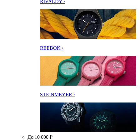
RIVALDY ›
REEBOK ›
STEINMEYER ›
До 10 000 ₽