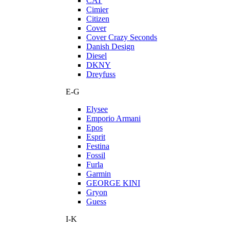
CAT
Cimier
Citizen
Cover
Cover Crazy Seconds
Danish Design
Diesel
DKNY
Dreyfuss
E-G
Elysee
Emporio Armani
Epos
Esprit
Festina
Fossil
Furla
Garmin
GEORGE KINI
Gryon
Guess
I-K