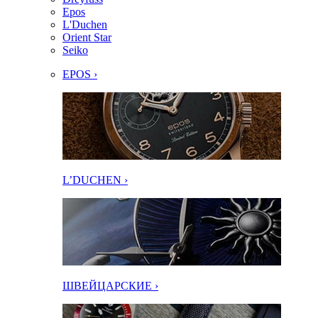
Epos
L'Duchen
Orient Star
Seiko
EPOS ›
L’DUCHEN ›
ШВЕЙЦАРСКИЕ ›