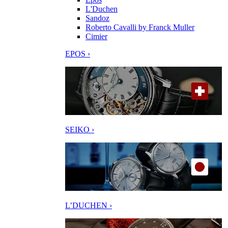
L'Duchen
Sandoz
Roberto Cavalli by Franck Muller
Cimier
EPOS ›
SEIKO ›
L’DUCHEN ›