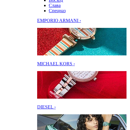
Восход
Слава
Спецназ
EMPORIO ARMANI ›
MICHAEL KORS ›
DIESEL ›