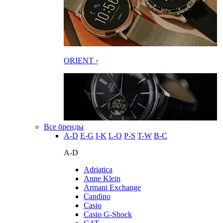
ORIENT ›
Все бренды
A-D
E-G
I-K
L-O
P-S
T-W
В-С
A-D
Adriatica
Anne Klein
Armani Exchange
Candino
Casio
Casio G-Shock