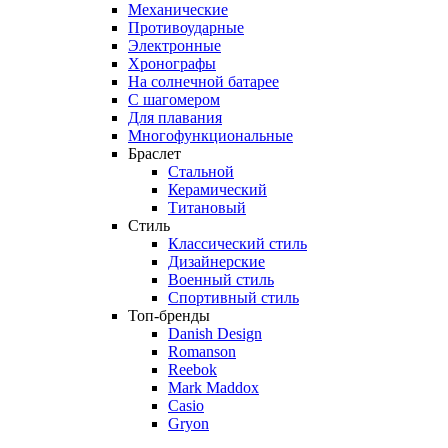
Механические
Противоударные
Электронные
Хронографы
На солнечной батарее
С шагомером
Для плавания
Многофункциональные
Браслет
Стальной
Керамический
Титановый
Стиль
Классический стиль
Дизайнерские
Военный стиль
Спортивный стиль
Топ-бренды
Danish Design
Romanson
Reebok
Mark Maddox
Casio
Gryon