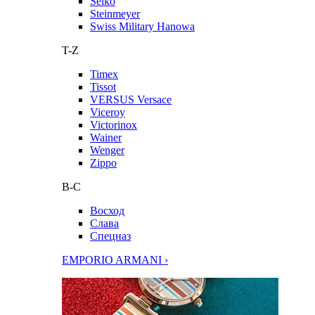
Seiko
Steinmeyer
Swiss Military Hanowa
T-Z
Timex
Tissot
VERSUS Versace
Viceroy
Victorinox
Wainer
Wenger
Zippo
В-С
Восход
Слава
Спецназ
EMPORIO ARMANI ›