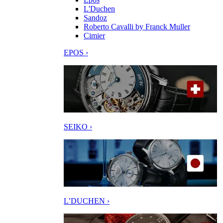
L'Duchen
Sandoz
Roberto Cavalli by Franck Muller
Cimier
EPOS ›
SEIKO ›
L’DUCHEN ›