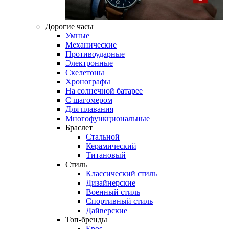
Дорогие часы
Умные
Механические
Противоударные
Электронные
Скелетоны
Хронографы
На солнечной батарее
С шагомером
Для плавания
Многофункциональные
Браслет
Стальной
Керамический
Титановый
Стиль
Классический стиль
Дизайнерские
Военный стиль
Спортивный стиль
Дайверские
Топ-бренды
Epos