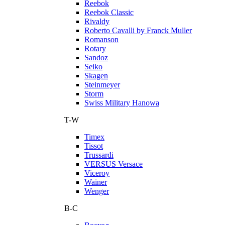
Reebok
Reebok Classic
Rivaldy
Roberto Cavalli by Franck Muller
Romanson
Rotary
Sandoz
Seiko
Skagen
Steinmeyer
Storm
Swiss Military Hanowa
T-W
Timex
Tissot
Trussardi
VERSUS Versace
Viceroy
Wainer
Wenger
В-С