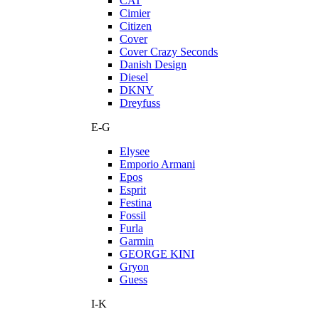
CAT
Cimier
Citizen
Cover
Cover Crazy Seconds
Danish Design
Diesel
DKNY
Dreyfuss
E-G
Elysee
Emporio Armani
Epos
Esprit
Festina
Fossil
Furla
Garmin
GEORGE KINI
Gryon
Guess
I-K