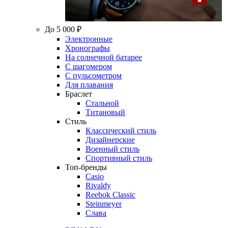
До 5 000 ₽
Электронные
Хронографы
На солнечной батарее
С шагомером
С пульсометром
Для плавания
Браслет
Стальной
Титановый
Стиль
Классический стиль
Дизайнерские
Военный стиль
Спортивный стиль
Топ-бренды
Casio
Rivaldy
Reebok Classic
Steinmeyer
Слава