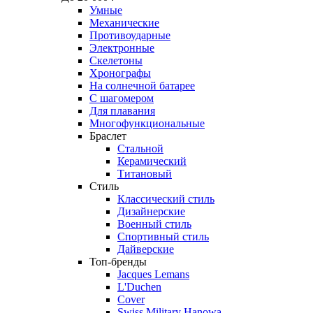
Умные
Механические
Противоударные
Электронные
Скелетоны
Хронографы
На солнечной батарее
С шагомером
Для плавания
Многофункциональные
Браслет
Стальной
Керамический
Титановый
Стиль
Классический стиль
Дизайнерские
Военный стиль
Спортивный стиль
Дайверские
Топ-бренды
Jacques Lemans
L'Duchen
Cover
Swiss Military Hanowa