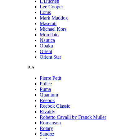
L'Duchen
Lee Cooper
Lotus
Mark Maddox
Maserati
Michael Kors
Morellato
Nautica
Obaku
Orient
Orient Star
P-S
Pierre Petit
Police
Puma
Quantum
Reebok
Reebok Classic
Rivaldy
Roberto Cavalli by Franck Muller
Romanson
Rotary
Sandoz