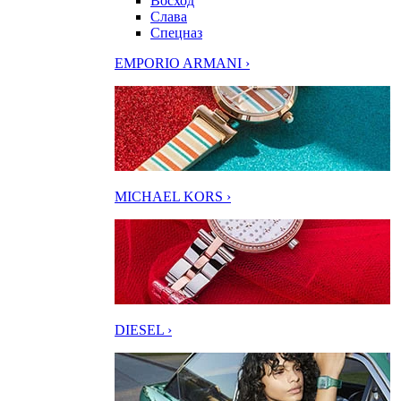
Восход
Слава
Спецназ
EMPORIO ARMANI ›
MICHAEL KORS ›
DIESEL ›