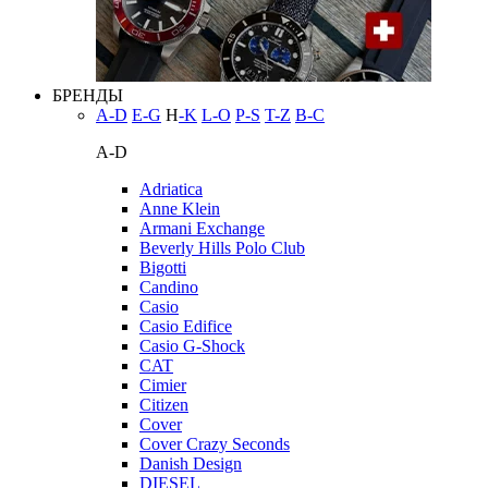
БРЕНДЫ
A-D
E-G
H
-K
L-O
P-S
T-Z
В-С
A-D
Adriatica
Anne Klein
Armani Exchange
Beverly Hills Polo Club
Bigotti
Candino
Casio
Casio Edifice
Casio G-Shock
CAT
Cimier
Citizen
Cover
Cover Crazy Seconds
Danish Design
DIESEL