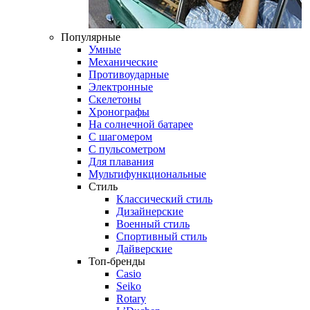
Популярные
Умные
Механические
Противоударные
Электронные
Скелетоны
Хронографы
На солнечной батарее
С шагомером
С пульсометром
Для плавания
Мультифункциональные
Стиль
Классический стиль
Дизайнерские
Военный стиль
Спортивный стиль
Дайверские
Топ-бренды
Casio
Seiko
Rotary