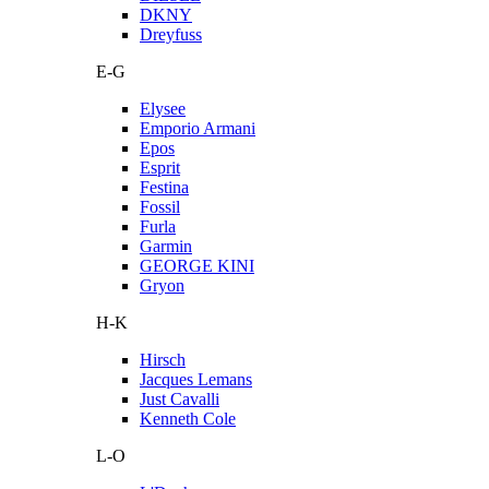
DKNY
Dreyfuss
E-G
Elysee
Emporio Armani
Epos
Esprit
Festina
Fossil
Furla
Garmin
GEORGE KINI
Gryon
H-K
Hirsch
Jacques Lemans
Just Cavalli
Kenneth Cole
L-O