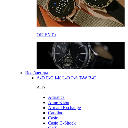
ORIENT ›
Все бренды
A-D
E-G
I-K
L-O
P-S
T-W
В-С
A-D
Adriatica
Anne Klein
Armani Exchange
Candino
Casio
Casio G-Shock