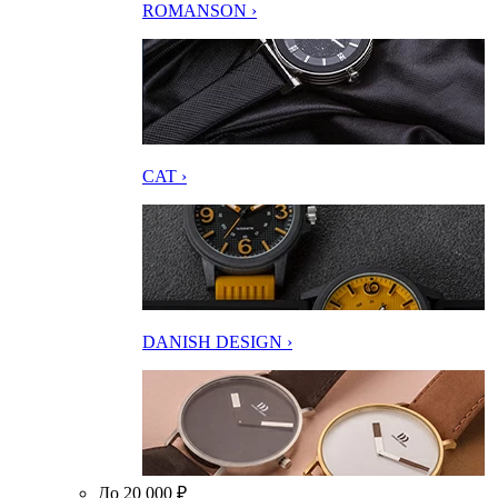
ROMANSON ›
CAT ›
DANISH DESIGN ›
До 20 000 ₽