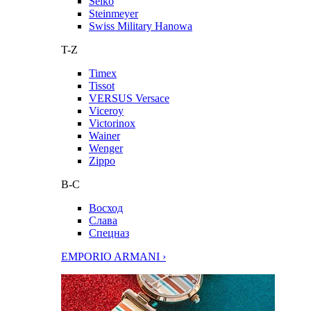
Seiko
Steinmeyer
Swiss Military Hanowa
T-Z
Timex
Tissot
VERSUS Versace
Viceroy
Victorinox
Wainer
Wenger
Zippo
В-С
Восход
Слава
Спецназ
EMPORIO ARMANI ›