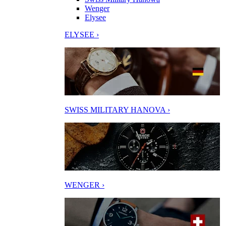
Wenger
Elysee
ELYSEE ›
SWISS MILITARY HANOVA ›
WENGER ›