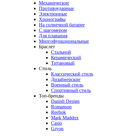
Механические
Противоударные
Электронные
Хронографы
На солнечной батарее
С шагомером
Для плавания
Многофункциональные
Браслет
Стальной
Керамический
Титановый
Стиль
Классический стиль
Дизайнерские
Военный стиль
Спортивный стиль
Топ-бренды
Danish Design
Romanson
Reebok
Mark Maddox
Casio
Gryon