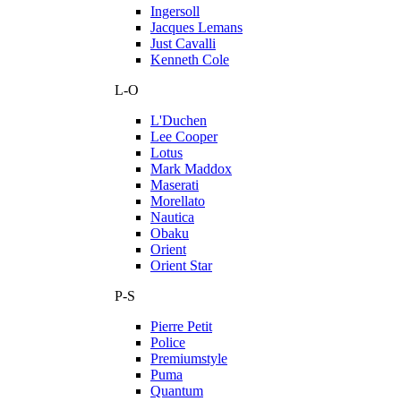
Ingersoll
Jacques Lemans
Just Cavalli
Kenneth Cole
L-O
L'Duchen
Lee Cooper
Lotus
Mark Maddox
Maserati
Morellato
Nautica
Obaku
Orient
Orient Star
P-S
Pierre Petit
Police
Premiumstyle
Puma
Quantum