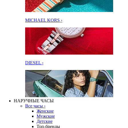
MICHAEL KORS ›
DIESEL ›
НАРУЧНЫЕ ЧАСЫ
Все часы ›
Женские
Мужские
Детские
Топ-бренды