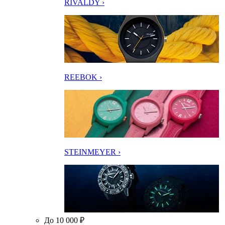
RIVALDY ›
REEBOK ›
STEINMEYER ›
До 10 000 ₽