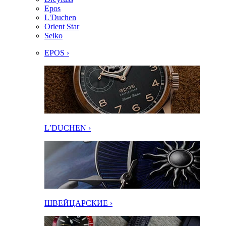
Epos
L'Duchen
Orient Star
Seiko
EPOS ›
L’DUCHEN ›
ШВЕЙЦАРСКИЕ ›