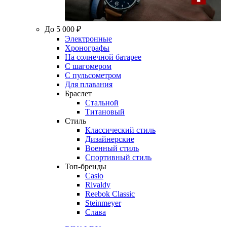
До 5 000 ₽
Электронные
Хронографы
На солнечной батарее
С шагомером
С пульсометром
Для плавания
Браслет
Стальной
Титановый
Стиль
Классический стиль
Дизайнерские
Военный стиль
Спортивный стиль
Топ-бренды
Casio
Rivaldy
Reebok Classic
Steinmeyer
Слава