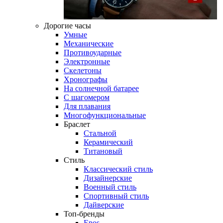
Дорогие часы
Умные
Механические
Противоударные
Электронные
Скелетоны
Хронографы
На солнечной батарее
С шагомером
Для плавания
Многофункциональные
Браслет
Стальной
Керамический
Титановый
Стиль
Классический стиль
Дизайнерские
Военный стиль
Спортивный стиль
Дайверские
Топ-бренды
Epos