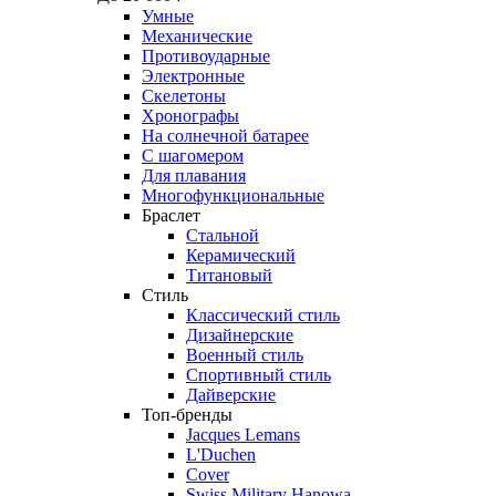
Умные
Механические
Противоударные
Электронные
Скелетоны
Хронографы
На солнечной батарее
С шагомером
Для плавания
Многофункциональные
Браслет
Стальной
Керамический
Титановый
Стиль
Классический стиль
Дизайнерские
Военный стиль
Спортивный стиль
Дайверские
Топ-бренды
Jacques Lemans
L'Duchen
Cover
Swiss Military Hanowa