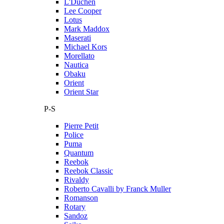
L'Duchen
Lee Cooper
Lotus
Mark Maddox
Maserati
Michael Kors
Morellato
Nautica
Obaku
Orient
Orient Star
P-S
Pierre Petit
Police
Puma
Quantum
Reebok
Reebok Classic
Rivaldy
Roberto Cavalli by Franck Muller
Romanson
Rotary
Sandoz