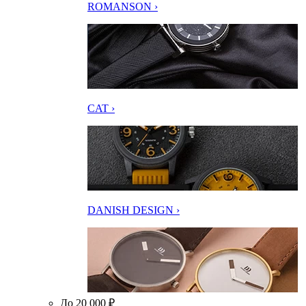
ROMANSON ›
CAT ›
DANISH DESIGN ›
До 20 000 ₽