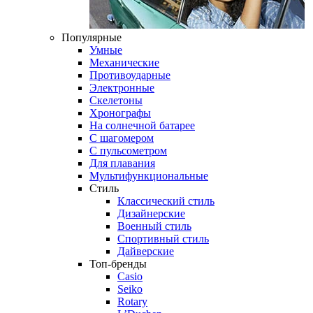
Популярные
Умные
Механические
Противоударные
Электронные
Скелетоны
Хронографы
На солнечной батарее
С шагомером
С пульсометром
Для плавания
Мультифункциональные
Стиль
Классический стиль
Дизайнерские
Военный стиль
Спортивный стиль
Дайверские
Топ-бренды
Casio
Seiko
Rotary