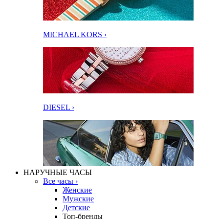
MICHAEL KORS ›
DIESEL ›
НАРУЧНЫЕ ЧАСЫ
Все часы ›
Женские
Мужские
Детские
Топ-бренды