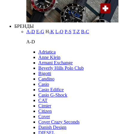
БРЕНДЫ
A-D
E-G
H
-K
L-O
P-S
T-Z
В-С
A-D
Adriatica
Anne Klein
Armani Exchange
Beverly Hills Polo Club
Bigotti
Candino
Casio
Casio Edifice
Casio G-Shock
CAT
Cimier
Citizen
Cover
Cover Crazy Seconds
Danish Design
DIESEL