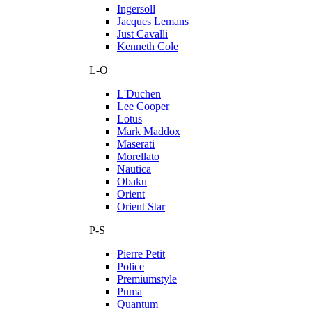
Ingersoll
Jacques Lemans
Just Cavalli
Kenneth Cole
L-O
L'Duchen
Lee Cooper
Lotus
Mark Maddox
Maserati
Morellato
Nautica
Obaku
Orient
Orient Star
P-S
Pierre Petit
Police
Premiumstyle
Puma
Quantum