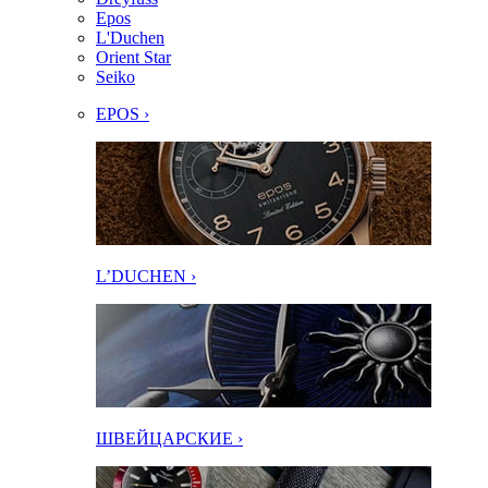
Epos
L'Duchen
Orient Star
Seiko
EPOS ›
L’DUCHEN ›
ШВЕЙЦАРСКИЕ ›