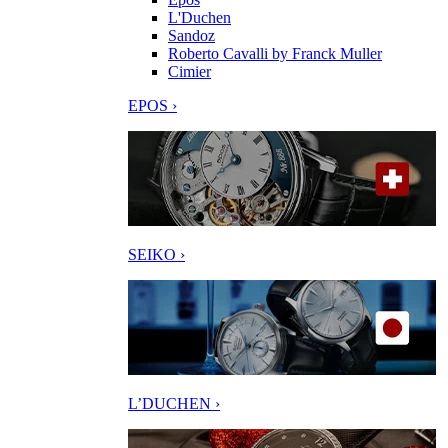
L'Duchen
Sandoz
Roberto Cavalli by Franck Muller
Cimier
EPOS ›
SEIKO ›
L’DUCHEN ›