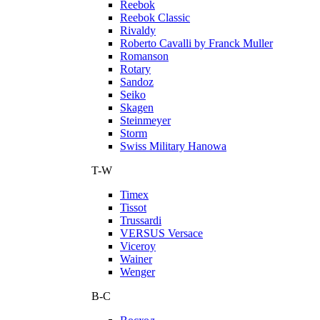
Reebok
Reebok Classic
Rivaldy
Roberto Cavalli by Franck Muller
Romanson
Rotary
Sandoz
Seiko
Skagen
Steinmeyer
Storm
Swiss Military Hanowa
T-W
Timex
Tissot
Trussardi
VERSUS Versace
Viceroy
Wainer
Wenger
В-С