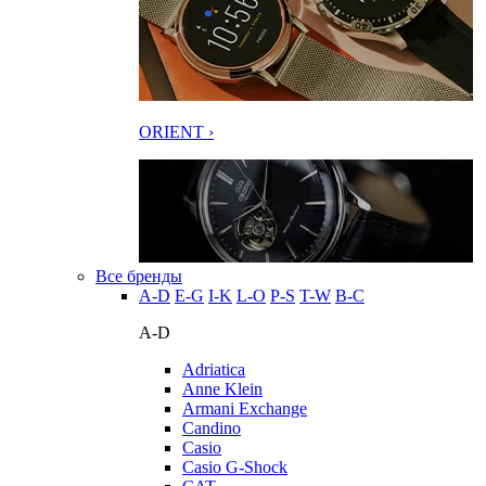
ORIENT ›
Все бренды
A-D
E-G
I-K
L-O
P-S
T-W
В-С
A-D
Adriatica
Anne Klein
Armani Exchange
Candino
Casio
Casio G-Shock