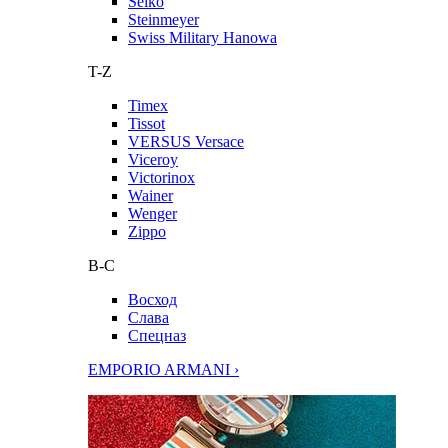
Seiko
Steinmeyer
Swiss Military Hanowa
T-Z
Timex
Tissot
VERSUS Versace
Viceroy
Victorinox
Wainer
Wenger
Zippo
В-С
Восход
Слава
Спецназ
EMPORIO ARMANI ›