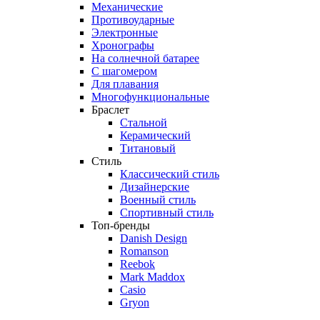
Механические
Противоударные
Электронные
Хронографы
На солнечной батарее
С шагомером
Для плавания
Многофункциональные
Браслет
Стальной
Керамический
Титановый
Стиль
Классический стиль
Дизайнерские
Военный стиль
Спортивный стиль
Топ-бренды
Danish Design
Romanson
Reebok
Mark Maddox
Casio
Gryon