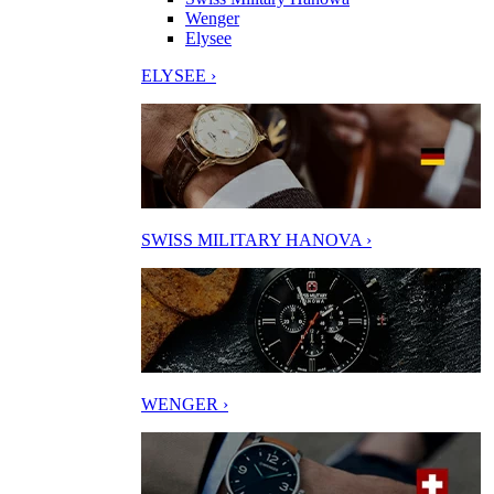
Wenger
Elysee
ELYSEE ›
SWISS MILITARY HANOVA ›
WENGER ›