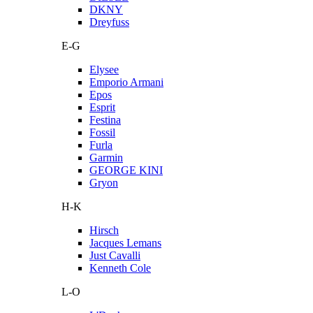
DKNY
Dreyfuss
E-G
Elysee
Emporio Armani
Epos
Esprit
Festina
Fossil
Furla
Garmin
GEORGE KINI
Gryon
H-K
Hirsch
Jacques Lemans
Just Cavalli
Kenneth Cole
L-O