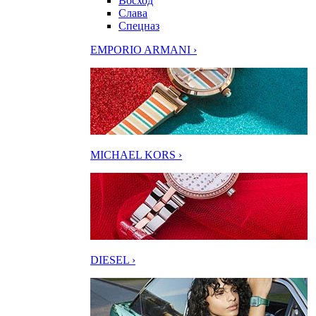
Восход
Слава
Спецназ
EMPORIO ARMANI ›
MICHAEL KORS ›
DIESEL ›