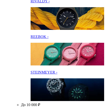
RIVALDY ›
REEBOK ›
STEINMEYER ›
До 10 000 ₽