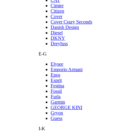
CAT
Cimier
Citizen
Cover
Cover Crazy Seconds
Danish Design
Diesel
DKNY
Dreyfuss
E-G
Elysee
Emporio Armani
Epos
Esprit
Festina
Fossil
Furla
Garmin
GEORGE KINI
Gryon
Guess
I-K