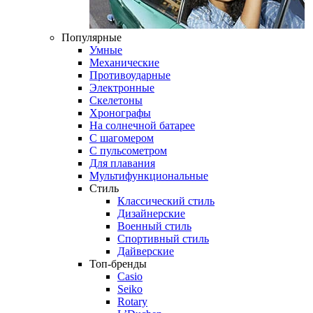
Популярные
Умные
Механические
Противоударные
Электронные
Скелетоны
Хронографы
На солнечной батарее
С шагомером
С пульсометром
Для плавания
Мультифункциональные
Стиль
Классический стиль
Дизайнерские
Военный стиль
Спортивный стиль
Дайверские
Топ-бренды
Casio
Seiko
Rotary