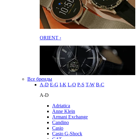
ORIENT ›
Все бренды
A-D
E-G
I-K
L-O
P-S
T-W
В-С
A-D
Adriatica
Anne Klein
Armani Exchange
Candino
Casio
Casio G-Shock