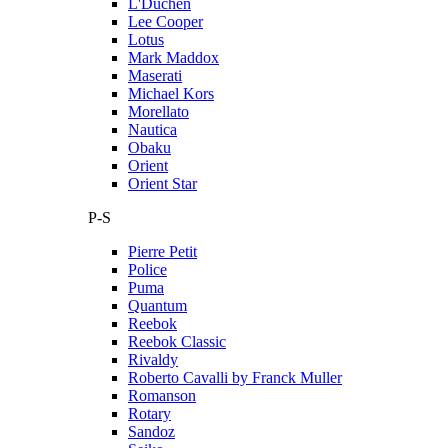
L'Duchen
Lee Cooper
Lotus
Mark Maddox
Maserati
Michael Kors
Morellato
Nautica
Obaku
Orient
Orient Star
P-S
Pierre Petit
Police
Puma
Quantum
Reebok
Reebok Classic
Rivaldy
Roberto Cavalli by Franck Muller
Romanson
Rotary
Sandoz