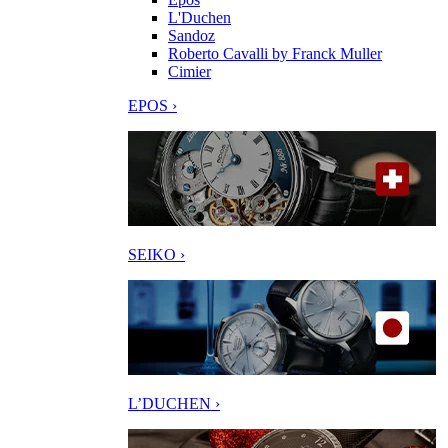
L'Duchen
Sandoz
Roberto Cavalli by Franck Muller
Cimier
EPOS ›
SEIKO ›
L’DUCHEN ›