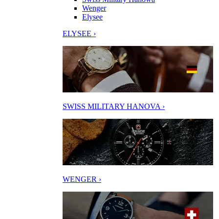
Wenger
Elysee
ELYSEE ›
SWISS MILITARY HANOVA ›
WENGER ›