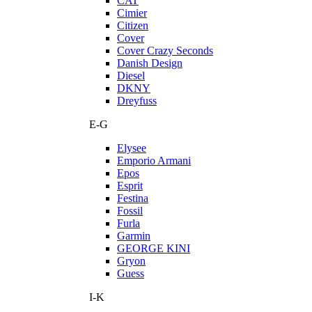
CAT
Cimier
Citizen
Cover
Cover Crazy Seconds
Danish Design
Diesel
DKNY
Dreyfuss
E-G
Elysee
Emporio Armani
Epos
Esprit
Festina
Fossil
Furla
Garmin
GEORGE KINI
Gryon
Guess
I-K