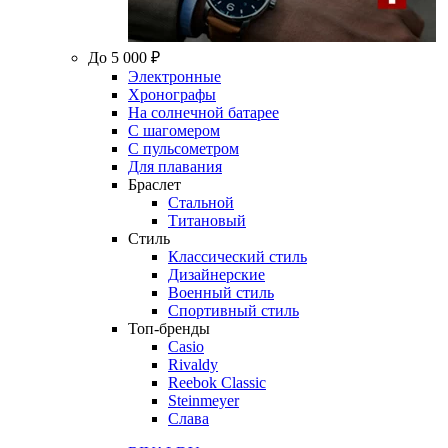
До 5 000 ₽
Электронные
Хронографы
На солнечной батарее
С шагомером
С пульсометром
Для плавания
Браслет
Стальной
Титановый
Стиль
Классический стиль
Дизайнерские
Военный стиль
Спортивный стиль
Топ-бренды
Casio
Rivaldy
Reebok Classic
Steinmeyer
Слава