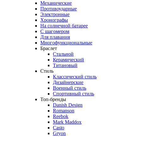
Механические
Противоударные
Электронные
Хронографы
На солнечной батарее
С шагомером
Для плавания
Многофункциональные
Браслет
Стальной
Керамический
Титановый
Стиль
Классический стиль
Дизайнерские
Военный стиль
Спортивный стиль
Топ-бренды
Danish Design
Romanson
Reebok
Mark Maddox
Casio
Gryon