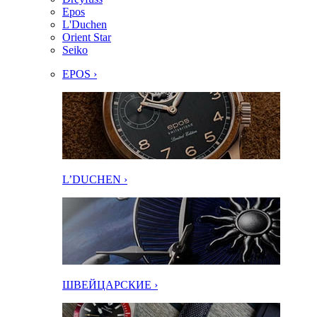
Epos
L'Duchen
Orient Star
Seiko
EPOS ›
L’DUCHEN ›
ШВЕЙЦАРСКИЕ ›