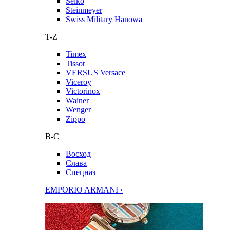
Seiko
Steinmeyer
Swiss Military Hanowa
T-Z
Timex
Tissot
VERSUS Versace
Viceroy
Victorinox
Wainer
Wenger
Zippo
В-С
Восход
Слава
Спецназ
EMPORIO ARMANI ›