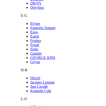
DKNY
Dreyfuss
E-G
Elysee
Emporio Armani
Epos
Esprit
Festina
Fossil
Furla
Garmin
GEORGE KINI
Gryon
H-K
Hirsch
Jacques Lemans
Just Cavalli
Kenneth Cole
L-O