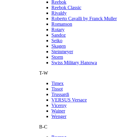
Reebok
Reebok Classic
Rivaldy
Roberto Cavalli by Franck Muller
Romanson
Rotary
Sandoz
Seiko
Skagen
Steinmeyer
Storm
Swiss Military Hanowa
T-W
Timex
Tissot
Trussardi
VERSUS Versace
Viceroy
Wainer
Wenger
В-С