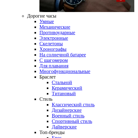
Дорогие часы
Умные
Механические
Противоударные
Электронные
Скелетоны
Хронографы
На солнечной батарее
С шагомером
Для плавания
Многофункциональные
Браслет
Стальной
Керамический
Титановый
Стиль
Классический стиль
Дизайнерские
Военный стиль
Спортивный стиль
Дайверские
Топ-бренды
Epos