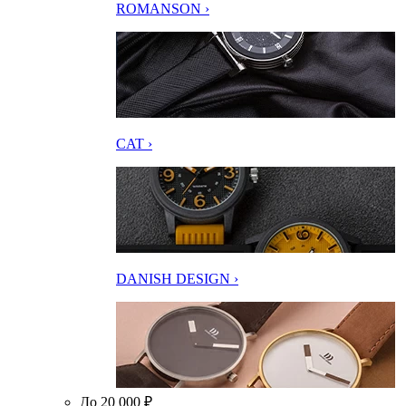
ROMANSON ›
CAT ›
DANISH DESIGN ›
До 20 000 ₽