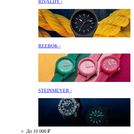
RIVALDY ›
REEBOK ›
STEINMEYER ›
До 10 000 ₽