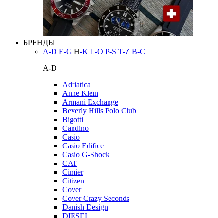
БРЕНДЫ
A-D
E-G
H
-K
L-O
P-S
T-Z
В-С
A-D
Adriatica
Anne Klein
Armani Exchange
Beverly Hills Polo Club
Bigotti
Candino
Casio
Casio Edifice
Casio G-Shock
CAT
Cimier
Citizen
Cover
Cover Crazy Seconds
Danish Design
DIESEL