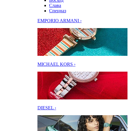
Восход
Слава
Спецназ
EMPORIO ARMANI ›
MICHAEL KORS ›
DIESEL ›