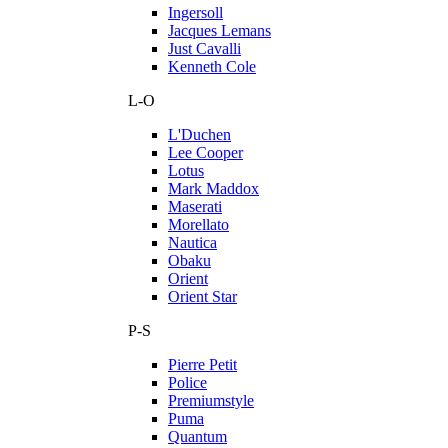
Ingersoll
Jacques Lemans
Just Cavalli
Kenneth Cole
L-O
L'Duchen
Lee Cooper
Lotus
Mark Maddox
Maserati
Morellato
Nautica
Obaku
Orient
Orient Star
P-S
Pierre Petit
Police
Premiumstyle
Puma
Quantum