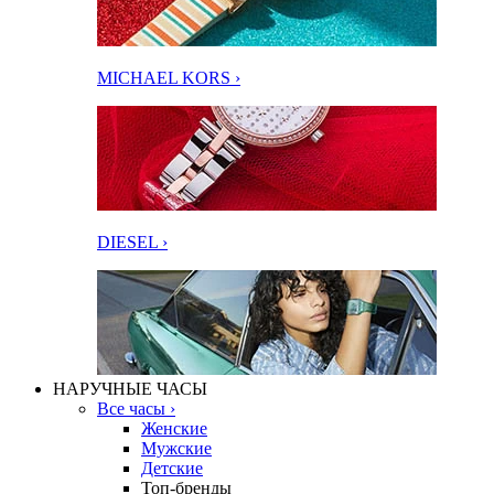
MICHAEL KORS ›
DIESEL ›
НАРУЧНЫЕ ЧАСЫ
Все часы ›
Женские
Мужские
Детские
Топ-бренды