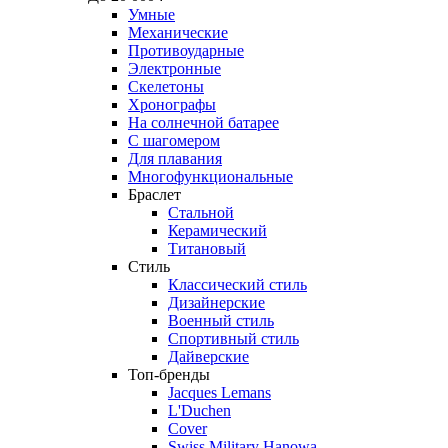
Умные
Механические
Противоударные
Электронные
Скелетоны
Хронографы
На солнечной батарее
С шагомером
Для плавания
Многофункциональные
Браслет
Стальной
Керамический
Титановый
Стиль
Классический стиль
Дизайнерские
Военный стиль
Спортивный стиль
Дайверские
Топ-бренды
Jacques Lemans
L'Duchen
Cover
Swiss Military Hanowa