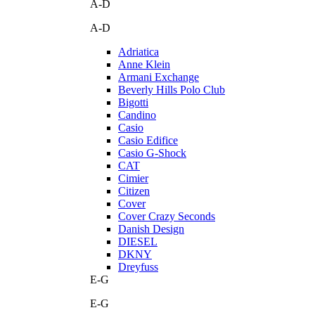
A-D
A-D
Adriatica
Anne Klein
Armani Exchange
Beverly Hills Polo Club
Bigotti
Candino
Casio
Casio Edifice
Casio G-Shock
CAT
Cimier
Citizen
Cover
Cover Crazy Seconds
Danish Design
DIESEL
DKNY
Dreyfuss
E-G
E-G