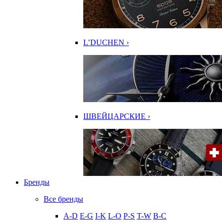
L’DUCHEN ›
ШВЕЙЦАРСКИЕ ›
Бренды
Все бренды
A-D
E-G
I-K
L-O
P-S
T-W
В-С