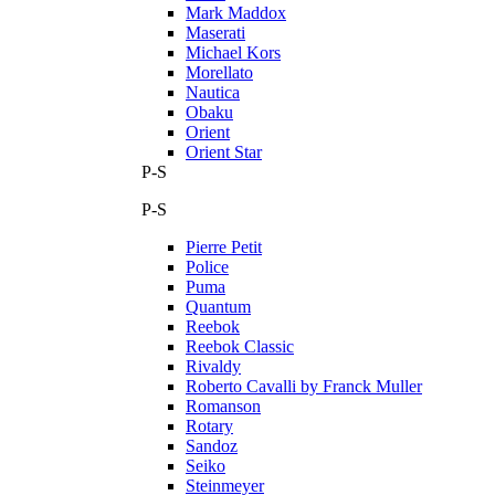
Mark Maddox
Maserati
Michael Kors
Morellato
Nautica
Obaku
Orient
Orient Star
P-S
P-S
Pierre Petit
Police
Puma
Quantum
Reebok
Reebok Classic
Rivaldy
Roberto Cavalli by Franck Muller
Romanson
Rotary
Sandoz
Seiko
Steinmeyer