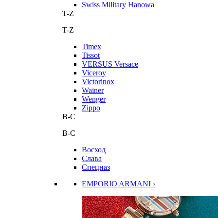
Swiss Military Hanowa
T-Z
T-Z
Timex
Tissot
VERSUS Versace
Viceroy
Victorinox
Wainer
Wenger
Zippo
В-С
В-С
Восход
Слава
Спецназ
EMPORIO ARMANI ›