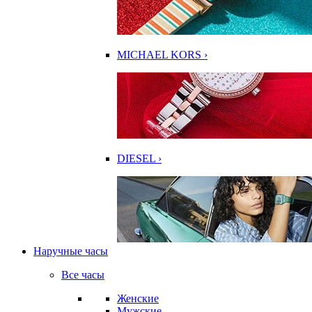
MICHAEL KORS ›
DIESEL ›
Наручные часы
Все часы
Женские
Мужские