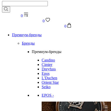
0
0
0
Премиум-бренды
Бренды
Премиум-бренды
Candino
Cimier
Dreyfuss
Epos
L'Duchen
Orient Star
Seiko
EPOS ›