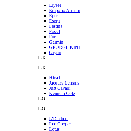
Elysee
Emporio Armani
Epos
Esprit
Festina
Fossil
Furla
Garmin
GEORGE KINI
Gryon
H-K
H-K
Hirsch
Jacques Lemans
Just Cavalli
Kenneth Cole
L-O
L-O
L'Duchen
Lee Cooper
Lotus