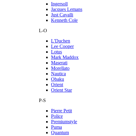
Ingersoll
Jacques Lemans
Just Cavalli
Kenneth Cole
L-O
L'Duchen
Lee Cooper
Lotus
Mark Maddox
Maserati
Morellato
Nautica
Obaku
Orient
Orient Star
P-S
Pierre Petit
Police
Premiumstyle
Puma
Quantum