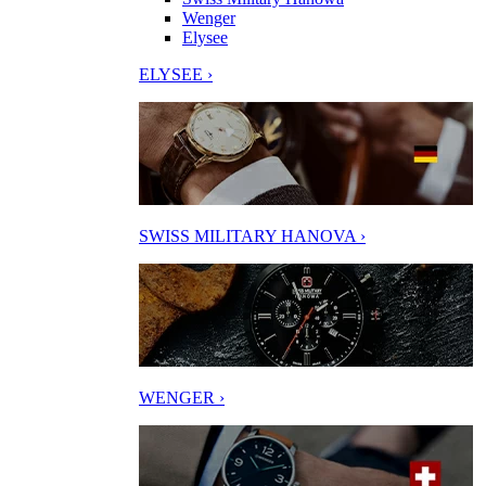
Wenger
Elysee
ELYSEE ›
SWISS MILITARY HANOVA ›
WENGER ›