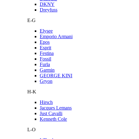
DKNY
Dreyfuss
E-G
Elysee
Emporio Armani
Epos
Esprit
Festina
Fossil
Furla
Garmin
GEORGE KINI
Gryon
H-K
Hirsch
Jacques Lemans
Just Cavalli
Kenneth Cole
L-O