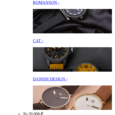
ROMANSON ›
CAT ›
DANISH DESIGN ›
До 20 000 ₽