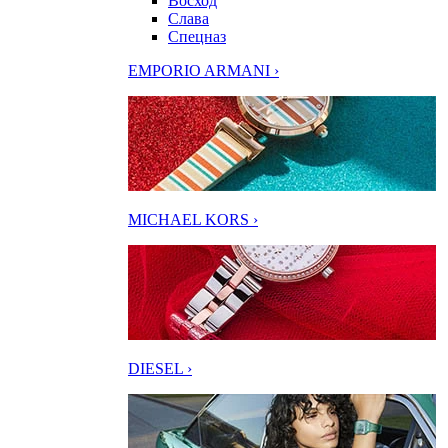
Восход
Слава
Спецназ
EMPORIO ARMANI ›
MICHAEL KORS ›
DIESEL ›