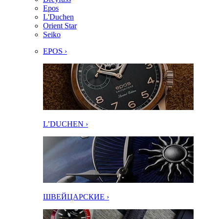
Epos
L'Duchen
Orient Star
Seiko
EPOS ›
L’DUCHEN ›
ШВЕЙЦАРСКИЕ ›