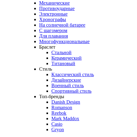
Механические
Противоударные
Электронные
Хронографы
На солнечной батарее
С шагомером
Для плавания
Многофункциональные
Браслет
Стальной
Керамический
Титановый
Стиль
Классический стиль
Дизайнерские
Военный стиль
Спортивный стиль
Топ-бренды
Danish Design
Romanson
Reebok
Mark Maddox
Casio
Gryon