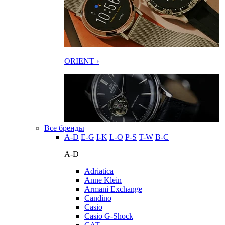
ORIENT ›
Все бренды
A-D
E-G
I-K
L-O
P-S
T-W
В-С
A-D
Adriatica
Anne Klein
Armani Exchange
Candino
Casio
Casio G-Shock