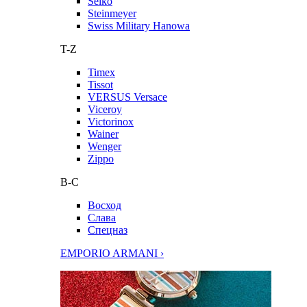
Seiko
Steinmeyer
Swiss Military Hanowa
T-Z
Timex
Tissot
VERSUS Versace
Viceroy
Victorinox
Wainer
Wenger
Zippo
В-С
Восход
Слава
Спецназ
EMPORIO ARMANI ›