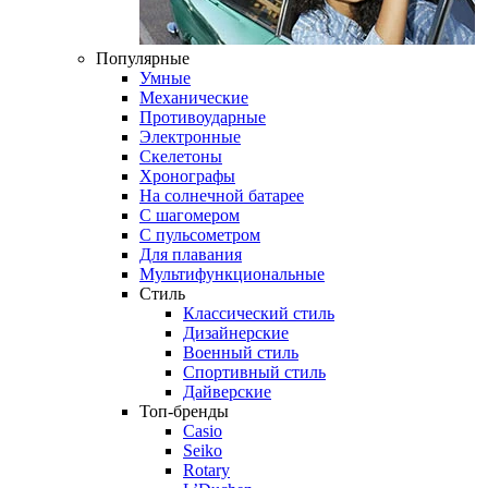
Популярные
Умные
Механические
Противоударные
Электронные
Скелетоны
Хронографы
На солнечной батарее
С шагомером
С пульсометром
Для плавания
Мультифункциональные
Стиль
Классический стиль
Дизайнерские
Военный стиль
Спортивный стиль
Дайверские
Топ-бренды
Casio
Seiko
Rotary