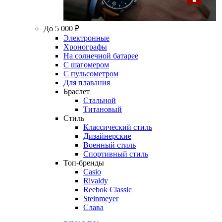
До 5 000 ₽
Электронные
Хронографы
На солнечной батарее
С шагомером
С пульсометром
Для плавания
Браслет
Стальной
Титановый
Стиль
Классический стиль
Дизайнерские
Военный стиль
Спортивный стиль
Топ-бренды
Casio
Rivaldy
Reebok Classic
Steinmeyer
Слава