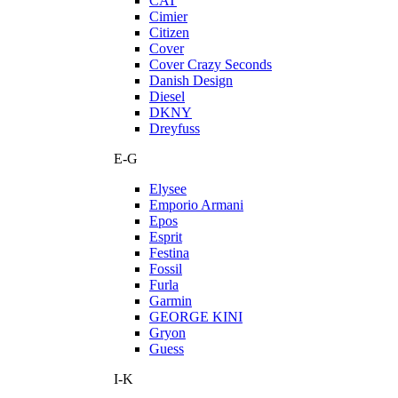
CAT
Cimier
Citizen
Cover
Cover Crazy Seconds
Danish Design
Diesel
DKNY
Dreyfuss
E-G
Elysee
Emporio Armani
Epos
Esprit
Festina
Fossil
Furla
Garmin
GEORGE KINI
Gryon
Guess
I-K