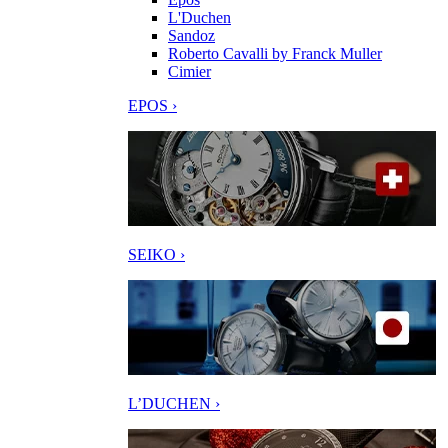
L'Duchen
Sandoz
Roberto Cavalli by Franck Muller
Cimier
EPOS ›
SEIKO ›
L’DUCHEN ›