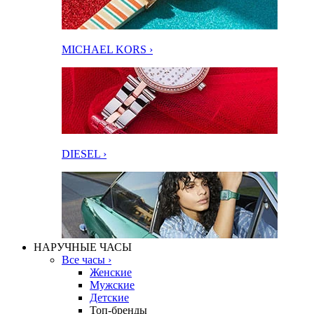
MICHAEL KORS ›
DIESEL ›
НАРУЧНЫЕ ЧАСЫ
Все часы ›
Женские
Мужские
Детские
Топ-бренды