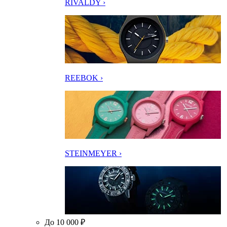
RIVALDY ›
REEBOK ›
STEINMEYER ›
До 10 000 ₽