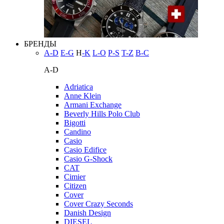
БРЕНДЫ
A-D
E-G
H
-K
L-O
P-S
T-Z
В-С
A-D
Adriatica
Anne Klein
Armani Exchange
Beverly Hills Polo Club
Bigotti
Candino
Casio
Casio Edifice
Casio G-Shock
CAT
Cimier
Citizen
Cover
Cover Crazy Seconds
Danish Design
DIESEL