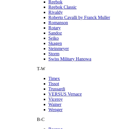
Reebok
Reebok Classic
Rivaldy
Roberto Cavalli by Franck Muller
Romanson
Rotary
Sandoz
Seiko
Skagen
Steinmeyer
Storm
Swiss Military Hanowa
T-W
Timex
Tissot
Trussardi
VERSUS Versace
Viceroy
Wainer
Wenger
В-С