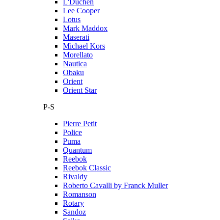
L'Duchen
Lee Cooper
Lotus
Mark Maddox
Maserati
Michael Kors
Morellato
Nautica
Obaku
Orient
Orient Star
P-S
Pierre Petit
Police
Puma
Quantum
Reebok
Reebok Classic
Rivaldy
Roberto Cavalli by Franck Muller
Romanson
Rotary
Sandoz