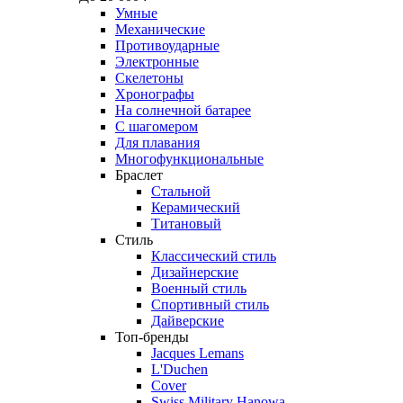
Умные
Механические
Противоударные
Электронные
Скелетоны
Хронографы
На солнечной батарее
С шагомером
Для плавания
Многофункциональные
Браслет
Стальной
Керамический
Титановый
Стиль
Классический стиль
Дизайнерские
Военный стиль
Спортивный стиль
Дайверские
Топ-бренды
Jacques Lemans
L'Duchen
Cover
Swiss Military Hanowa