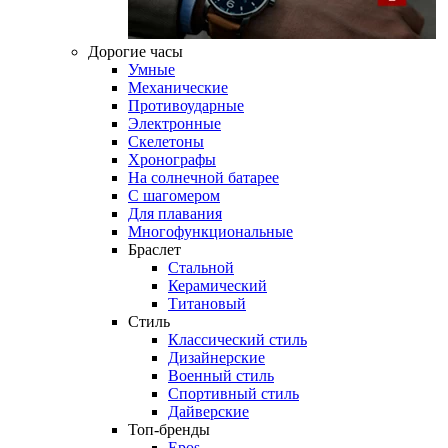
Дорогие часы
Умные
Механические
Противоударные
Электронные
Скелетоны
Хронографы
На солнечной батарее
С шагомером
Для плавания
Многофункциональные
Браслет
Стальной
Керамический
Титановый
Стиль
Классический стиль
Дизайнерские
Военный стиль
Спортивный стиль
Дайверские
Топ-бренды
Epos