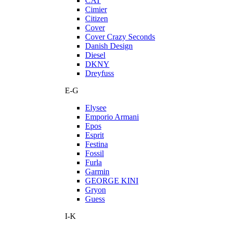
CAT
Cimier
Citizen
Cover
Cover Crazy Seconds
Danish Design
Diesel
DKNY
Dreyfuss
E-G
Elysee
Emporio Armani
Epos
Esprit
Festina
Fossil
Furla
Garmin
GEORGE KINI
Gryon
Guess
I-K