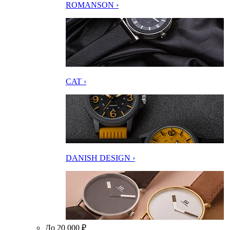
ROMANSON ›
CAT ›
DANISH DESIGN ›
До 20 000 ₽