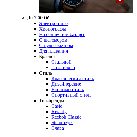
До 5 000 ₽
Электронные
Хронографы
На солнечной батарее
С шагомером
С пульсометром
Для плавания
Браслет
Стальной
Титановый
Стиль
Классический стиль
Дизайнерские
Военный стиль
Спортивный стиль
Топ-бренды
Casio
Rivaldy
Reebok Classic
Steinmeyer
Слава