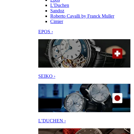
L'Duchen
Sandoz
Roberto Cavalli by Franck Muller
Cimier
EPOS ›
SEIKO ›
L’DUCHEN ›