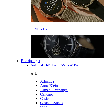
ORIENT ›
Все бренды
A-D
E-G
I-K
L-O
P-S
T-W
В-С
A-D
Adriatica
Anne Klein
Armani Exchange
Candino
Casio
Casio G-Shock