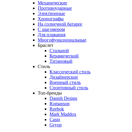
Механические
Противоударные
Электронные
Хронографы
На солнечной батарее
С шагомером
Для плавания
Многофункциональные
Браслет
Стальной
Керамический
Титановый
Стиль
Классический стиль
Дизайнерские
Военный стиль
Спортивный стиль
Топ-бренды
Danish Design
Romanson
Reebok
Mark Maddox
Casio
Gryon