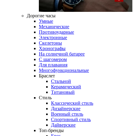
Дорогие часы
Умные
Механические
Противоударные
Электронные
Скелетоны
Хронографы
На солнечной батарее
С шагомером
Для плавания
Многофункциональные
Браслет
Стальной
Керамический
Титановый
Стиль
Классический стиль
Дизайнерские
Военный стиль
Спортивный стиль
Дайверские
Топ-бренды
Epos