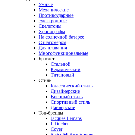
Умные
Механические
Противоударные
Электронные
Скелетоны
Хронографы
На солнечной батарее
С шагомером
Для плавания
Многофункциональные
Браслет
Стальной
Керамический
Титановый
Стиль
Классический стиль
Дизайнерские
Военный стиль
Спортивный стиль
Дайверские
Топ-бренды
Jacques Lemans
L'Duchen
Cover
Swiss Military Hanowa