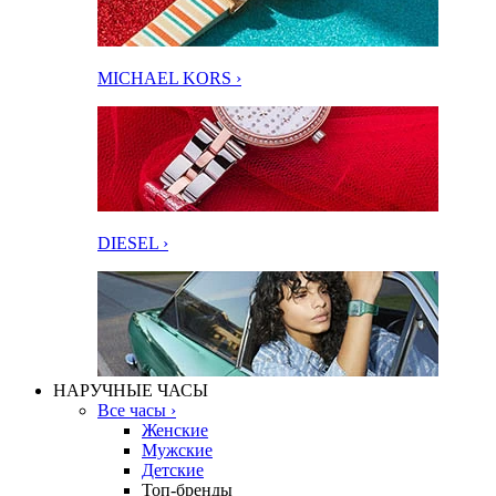
MICHAEL KORS ›
DIESEL ›
НАРУЧНЫЕ ЧАСЫ
Все часы ›
Женские
Мужские
Детские
Топ-бренды