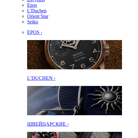
Epos
L'Duchen
Orient Star
Seiko
EPOS ›
L’DUCHEN ›
ШВЕЙЦАРСКИЕ ›