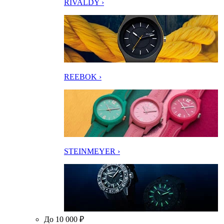
RIVALDY ›
REEBOK ›
STEINMEYER ›
До 10 000 ₽