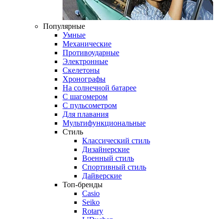
Популярные
Умные
Механические
Противоударные
Электронные
Скелетоны
Хронографы
На солнечной батарее
С шагомером
С пульсометром
Для плавания
Мультифункциональные
Стиль
Классический стиль
Дизайнерские
Военный стиль
Спортивный стиль
Дайверские
Топ-бренды
Casio
Seiko
Rotary