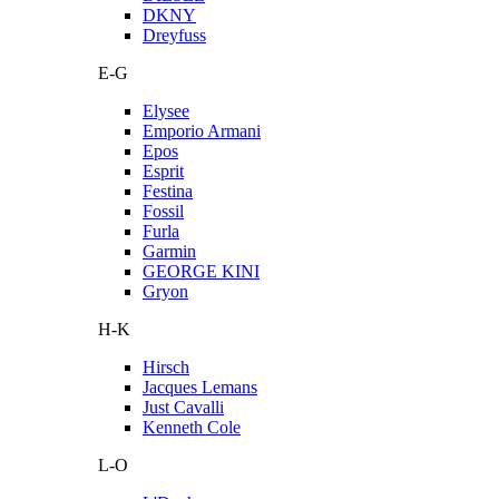
DKNY
Dreyfuss
E-G
Elysee
Emporio Armani
Epos
Esprit
Festina
Fossil
Furla
Garmin
GEORGE KINI
Gryon
H-K
Hirsch
Jacques Lemans
Just Cavalli
Kenneth Cole
L-O