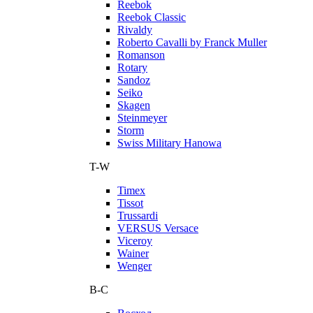
Reebok
Reebok Classic
Rivaldy
Roberto Cavalli by Franck Muller
Romanson
Rotary
Sandoz
Seiko
Skagen
Steinmeyer
Storm
Swiss Military Hanowa
T-W
Timex
Tissot
Trussardi
VERSUS Versace
Viceroy
Wainer
Wenger
В-С