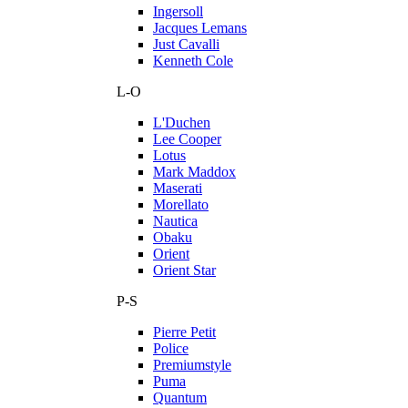
Ingersoll
Jacques Lemans
Just Cavalli
Kenneth Cole
L-O
L'Duchen
Lee Cooper
Lotus
Mark Maddox
Maserati
Morellato
Nautica
Obaku
Orient
Orient Star
P-S
Pierre Petit
Police
Premiumstyle
Puma
Quantum