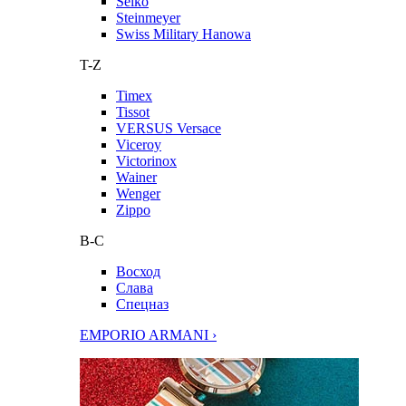
Seiko
Steinmeyer
Swiss Military Hanowa
T-Z
Timex
Tissot
VERSUS Versace
Viceroy
Victorinox
Wainer
Wenger
Zippo
В-С
Восход
Слава
Спецназ
EMPORIO ARMANI ›