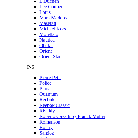
L'Duchen
Lee Cooper
Lotus
Mark Maddox
Maserati
Michael Kors
Morellato
Nautica
Obaku
Orient
Orient Star
P-S
Pierre Petit
Police
Puma
Quantum
Reebok
Reebok Classic
Rivaldy
Roberto Cavalli by Franck Muller
Romanson
Rotary
Sandoz