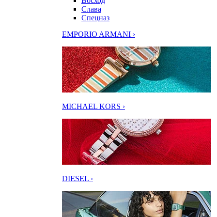
Восход
Слава
Спецназ
EMPORIO ARMANI ›
MICHAEL KORS ›
DIESEL ›