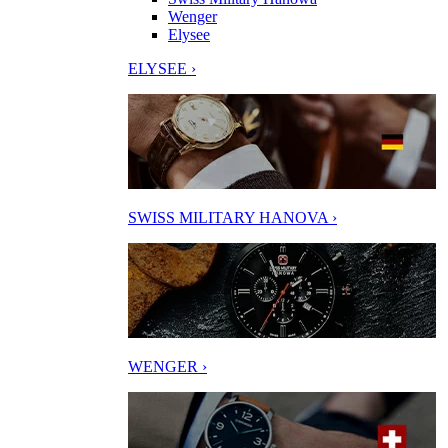
Wenger
Elysee
ELYSEE ›
SWISS MILITARY HANOVA ›
WENGER ›