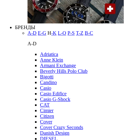
БРЕНДЫ
A-D
E-G
H
-K
L-O
P-S
T-Z
В-С
A-D
Adriatica
Anne Klein
Armani Exchange
Beverly Hills Polo Club
Bigotti
Candino
Casio
Casio Edifice
Casio G-Shock
CAT
Cimier
Citizen
Cover
Cover Crazy Seconds
Danish Design
DIESEL