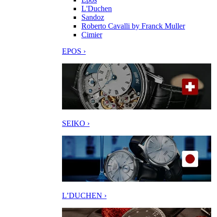
L'Duchen
Sandoz
Roberto Cavalli by Franck Muller
Cimier
EPOS ›
SEIKO ›
L’DUCHEN ›