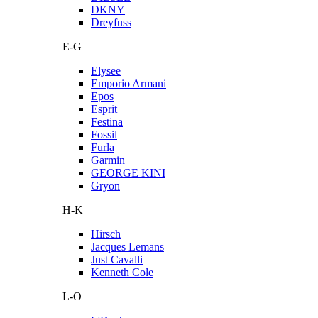
DKNY
Dreyfuss
E-G
Elysee
Emporio Armani
Epos
Esprit
Festina
Fossil
Furla
Garmin
GEORGE KINI
Gryon
H-K
Hirsch
Jacques Lemans
Just Cavalli
Kenneth Cole
L-O