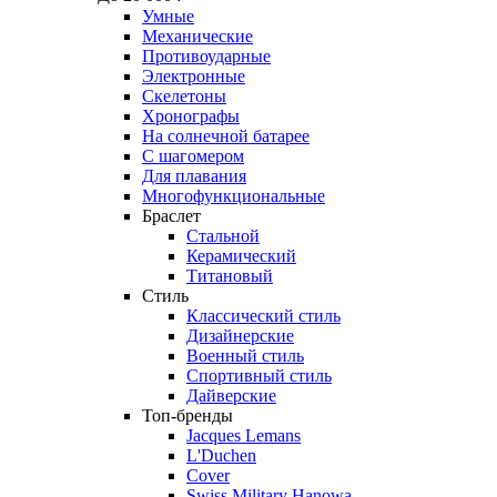
Умные
Механические
Противоударные
Электронные
Скелетоны
Хронографы
На солнечной батарее
С шагомером
Для плавания
Многофункциональные
Браслет
Стальной
Керамический
Титановый
Стиль
Классический стиль
Дизайнерские
Военный стиль
Спортивный стиль
Дайверские
Топ-бренды
Jacques Lemans
L'Duchen
Cover
Swiss Military Hanowa