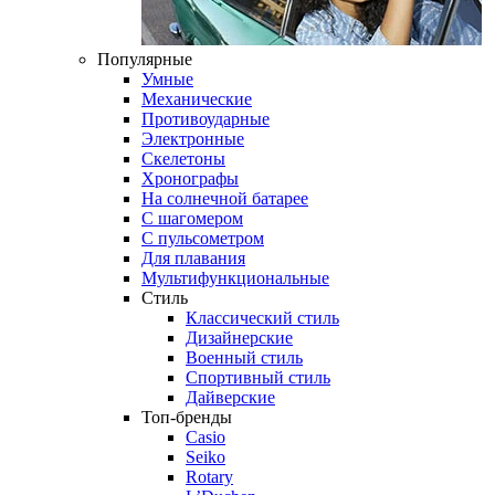
Популярные
Умные
Механические
Противоударные
Электронные
Скелетоны
Хронографы
На солнечной батарее
С шагомером
С пульсометром
Для плавания
Мультифункциональные
Стиль
Классический стиль
Дизайнерские
Военный стиль
Спортивный стиль
Дайверские
Топ-бренды
Casio
Seiko
Rotary