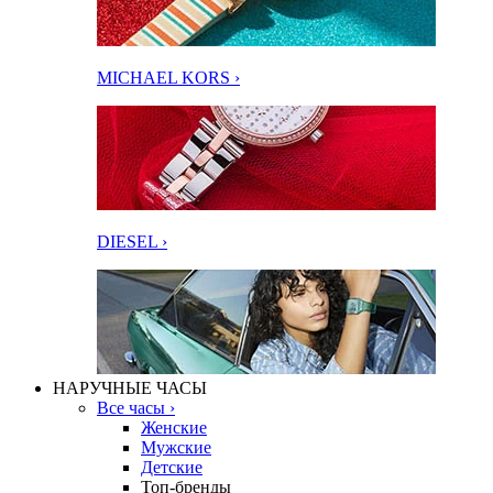
MICHAEL KORS ›
DIESEL ›
НАРУЧНЫЕ ЧАСЫ
Все часы ›
Женские
Мужские
Детские
Топ-бренды