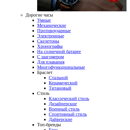
Дорогие часы
Умные
Механические
Противоударные
Электронные
Скелетоны
Хронографы
На солнечной батарее
С шагомером
Для плавания
Многофункциональные
Браслет
Стальной
Керамический
Титановый
Стиль
Классический стиль
Дизайнерские
Военный стиль
Спортивный стиль
Дайверские
Топ-бренды
Epos