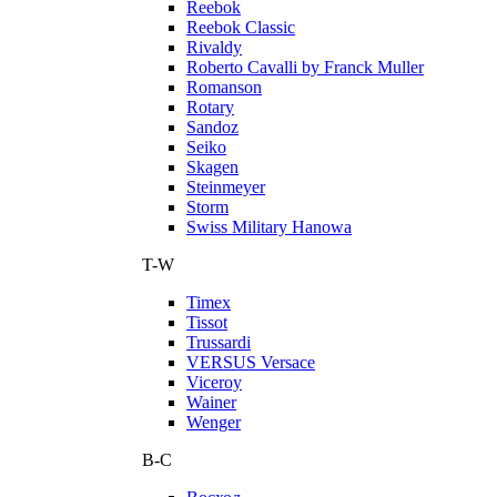
Reebok
Reebok Classic
Rivaldy
Roberto Cavalli by Franck Muller
Romanson
Rotary
Sandoz
Seiko
Skagen
Steinmeyer
Storm
Swiss Military Hanowa
T-W
Timex
Tissot
Trussardi
VERSUS Versace
Viceroy
Wainer
Wenger
В-С