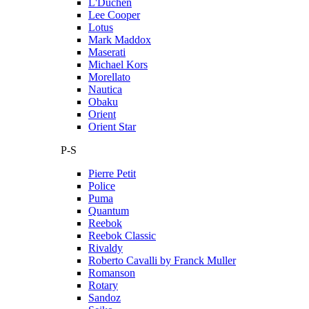
L'Duchen
Lee Cooper
Lotus
Mark Maddox
Maserati
Michael Kors
Morellato
Nautica
Obaku
Orient
Orient Star
P-S
Pierre Petit
Police
Puma
Quantum
Reebok
Reebok Classic
Rivaldy
Roberto Cavalli by Franck Muller
Romanson
Rotary
Sandoz