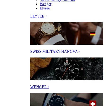
Wenger
Elysee
ELYSEE ›
SWISS MILITARY HANOVA ›
WENGER ›