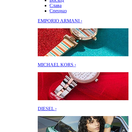
Восход
Слава
Спецназ
EMPORIO ARMANI ›
MICHAEL KORS ›
DIESEL ›