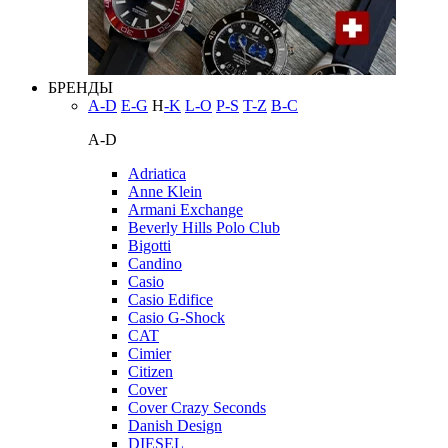
БРЕНДЫ
A-D
E-G
H
-K
L-O
P-S
T-Z
В-С
A-D
Adriatica
Anne Klein
Armani Exchange
Beverly Hills Polo Club
Bigotti
Candino
Casio
Casio Edifice
Casio G-Shock
CAT
Cimier
Citizen
Cover
Cover Crazy Seconds
Danish Design
DIESEL