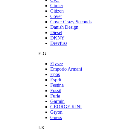
CAT
Cimier
Citizen
Cover
Cover Crazy Seconds
Danish Design
Diesel
DKNY
Dreyfuss
E-G
Elysee
Emporio Armani
Epos
Esprit
Festina
Fossil
Furla
Garmin
GEORGE KINI
Gryon
Guess
I-K