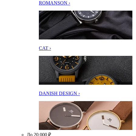
ROMANSON ›
CAT ›
DANISH DESIGN ›
До 20 000 ₽