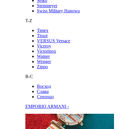
Seiko
Steinmeyer
Swiss Military Hanowa
T-Z
Timex
Tissot
VERSUS Versace
Viceroy
Victorinox
Wainer
Wenger
Zippo
В-С
Восход
Слава
Спецназ
EMPORIO ARMANI ›