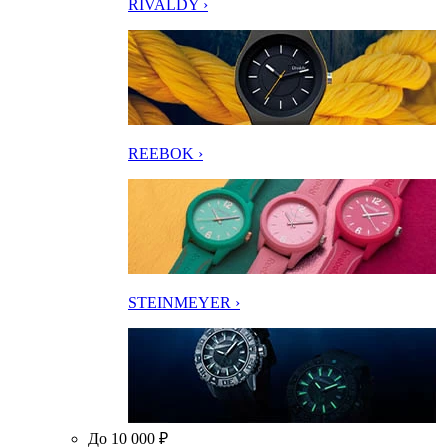
RIVALDY ›
REEBOK ›
STEINMEYER ›
До 10 000 ₽