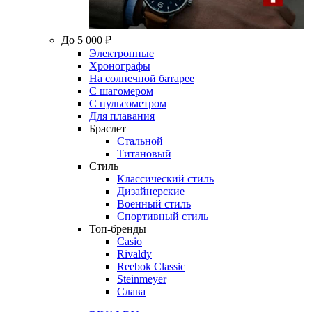
До 5 000 ₽
Электронные
Хронографы
На солнечной батарее
С шагомером
С пульсометром
Для плавания
Браслет
Стальной
Титановый
Стиль
Классический стиль
Дизайнерские
Военный стиль
Спортивный стиль
Топ-бренды
Casio
Rivaldy
Reebok Classic
Steinmeyer
Слава