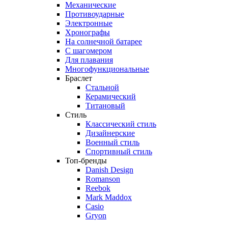
Механические
Противоударные
Электронные
Хронографы
На солнечной батарее
С шагомером
Для плавания
Многофункциональные
Браслет
Стальной
Керамический
Титановый
Стиль
Классический стиль
Дизайнерские
Военный стиль
Спортивный стиль
Топ-бренды
Danish Design
Romanson
Reebok
Mark Maddox
Casio
Gryon