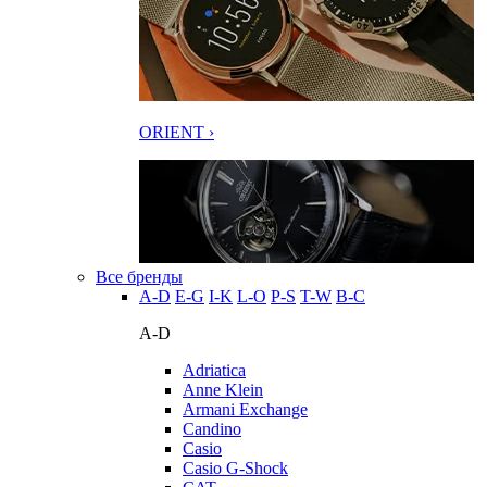
ORIENT ›
Все бренды
A-D
E-G
I-K
L-O
P-S
T-W
В-С
A-D
Adriatica
Anne Klein
Armani Exchange
Candino
Casio
Casio G-Shock