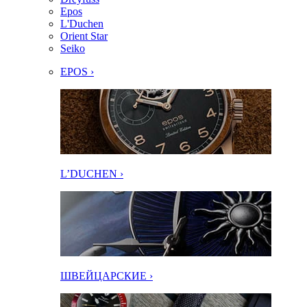
Epos
L'Duchen
Orient Star
Seiko
EPOS ›
L’DUCHEN ›
ШВЕЙЦАРСКИЕ ›