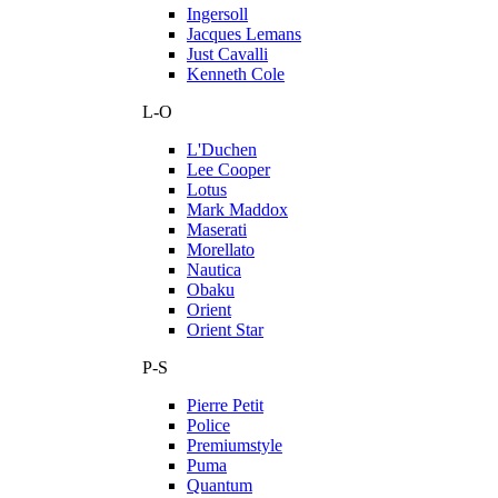
Ingersoll
Jacques Lemans
Just Cavalli
Kenneth Cole
L-O
L'Duchen
Lee Cooper
Lotus
Mark Maddox
Maserati
Morellato
Nautica
Obaku
Orient
Orient Star
P-S
Pierre Petit
Police
Premiumstyle
Puma
Quantum