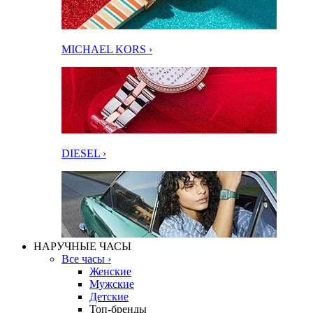
MICHAEL KORS ›
DIESEL ›
НАРУЧНЫЕ ЧАСЫ
Все часы ›
Женские
Мужские
Детские
Топ-бренды