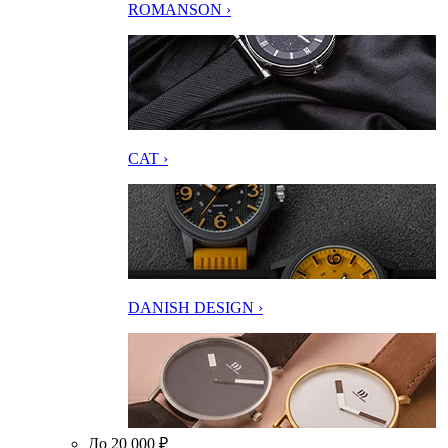
ROMANSON ›
CAT ›
DANISH DESIGN ›
До 20 000 ₽