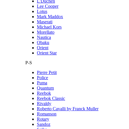
L'Duchen
Lee Cooper
Lotus
Mark Maddox
Maserati
Michael Kors
Morellato
Nautica
Obaku
Orient
Orient Star
P-S
Pierre Petit
Police
Puma
Quantum
Reebok
Reebok Classic
Rivaldy
Roberto Cavalli by Franck Muller
Romanson
Rotary
Sandoz