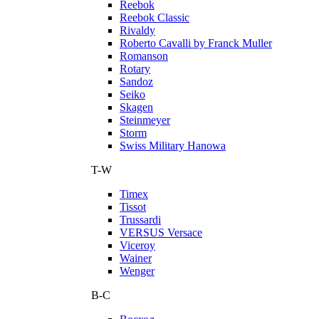
Reebok
Reebok Classic
Rivaldy
Roberto Cavalli by Franck Muller
Romanson
Rotary
Sandoz
Seiko
Skagen
Steinmeyer
Storm
Swiss Military Hanowa
T-W
Timex
Tissot
Trussardi
VERSUS Versace
Viceroy
Wainer
Wenger
В-С