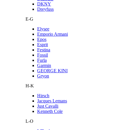
DKNY
Dreyfuss
E-G
Elysee
Emporio Armani
Epos
Esprit
Festina
Fossil
Furla
Garmin
GEORGE KINI
Gryon
H-K
Hirsch
Jacques Lemans
Just Cavalli
Kenneth Cole
L-O