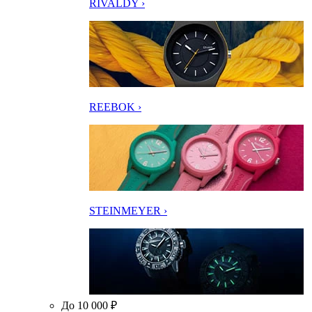
RIVALDY ›
REEBOK ›
STEINMEYER ›
До 10 000 ₽