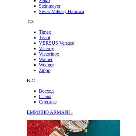
Seiko
Steinmeyer
Swiss Military Hanowa
T-Z
Timex
Tissot
VERSUS Versace
Viceroy
Victorinox
Wainer
Wenger
Zippo
В-С
Восход
Слава
Спецназ
EMPORIO ARMANI ›