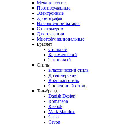
Механические
Противоударные
Электронные
Хронографы
На солнечной батарее
С шагомером
Для плавания
Многофункциональные
Браслет
Стальной
Керамический
Титановый
Стиль
Классический стиль
Дизайнерские
Военный стиль
Спортивный стиль
Топ-бренды
Danish Design
Romanson
Reebok
Mark Maddox
Casio
Gryon