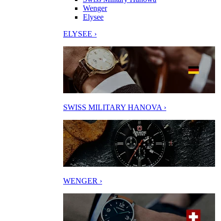
Wenger
Elysee
ELYSEE ›
SWISS MILITARY HANOVA ›
WENGER ›