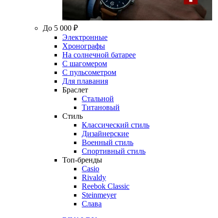
До 5 000 ₽
Электронные
Хронографы
На солнечной батарее
С шагомером
С пульсометром
Для плавания
Браслет
Стальной
Титановый
Стиль
Классический стиль
Дизайнерские
Военный стиль
Спортивный стиль
Топ-бренды
Casio
Rivaldy
Reebok Classic
Steinmeyer
Слава