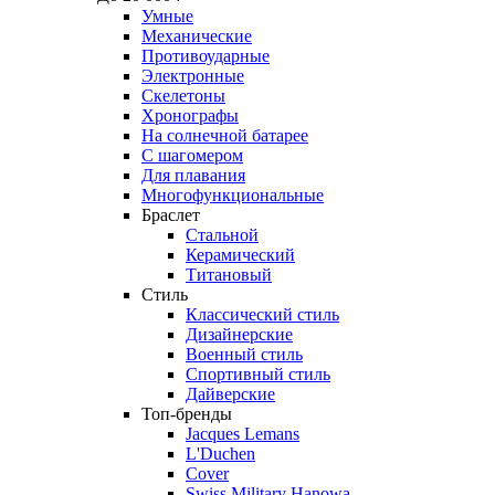
Умные
Механические
Противоударные
Электронные
Скелетоны
Хронографы
На солнечной батарее
С шагомером
Для плавания
Многофункциональные
Браслет
Стальной
Керамический
Титановый
Стиль
Классический стиль
Дизайнерские
Военный стиль
Спортивный стиль
Дайверские
Топ-бренды
Jacques Lemans
L'Duchen
Cover
Swiss Military Hanowa