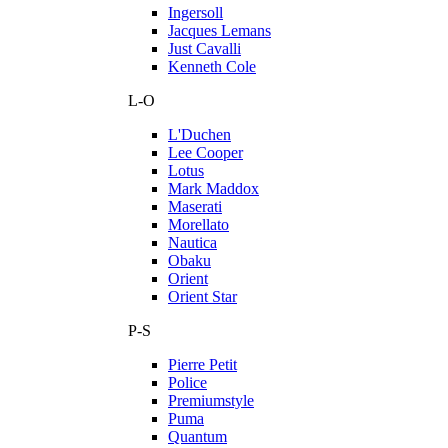
Ingersoll
Jacques Lemans
Just Cavalli
Kenneth Cole
L-O
L'Duchen
Lee Cooper
Lotus
Mark Maddox
Maserati
Morellato
Nautica
Obaku
Orient
Orient Star
P-S
Pierre Petit
Police
Premiumstyle
Puma
Quantum