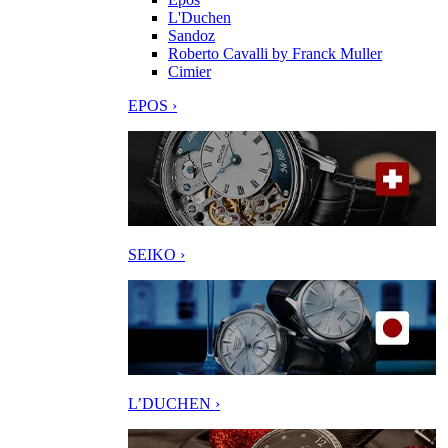
L'Duchen
Sandoz
Roberto Cavalli by Franck Muller
Cimier
EPOS ›
SEIKO ›
L’DUCHEN ›