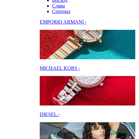
Восход
Слава
Спецназ
EMPORIO ARMANI ›
MICHAEL KORS ›
DIESEL ›