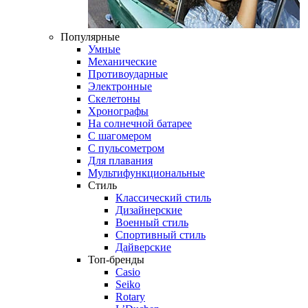
Популярные
Умные
Механические
Противоударные
Электронные
Скелетоны
Хронографы
На солнечной батарее
С шагомером
С пульсометром
Для плавания
Мультифункциональные
Стиль
Классический стиль
Дизайнерские
Военный стиль
Спортивный стиль
Дайверские
Топ-бренды
Casio
Seiko
Rotary