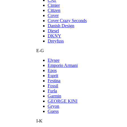
CAT
Cimier
Citizen
Cover
Cover Crazy Seconds
Danish Design
Diesel
DKNY
Dreyfuss
E-G
Elysee
Emporio Armani
Epos
Esprit
Festina
Fossil
Furla
Garmin
GEORGE KINI
Gryon
Guess
I-K