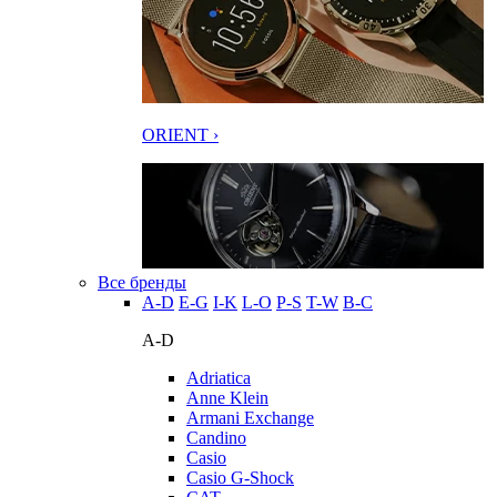
ORIENT ›
Все бренды
A-D
E-G
I-K
L-O
P-S
T-W
В-С
A-D
Adriatica
Anne Klein
Armani Exchange
Candino
Casio
Casio G-Shock