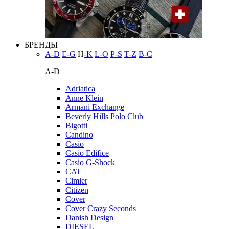
БРЕНДЫ
A-D
E-G
H
-K
L-O
P-S
T-Z
В-С
A-D
Adriatica
Anne Klein
Armani Exchange
Beverly Hills Polo Club
Bigotti
Candino
Casio
Casio Edifice
Casio G-Shock
CAT
Cimier
Citizen
Cover
Cover Crazy Seconds
Danish Design
DIESEL