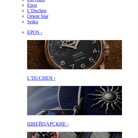
Epos
L'Duchen
Orient Star
Seiko
EPOS ›
L’DUCHEN ›
ШВЕЙЦАРСКИЕ ›