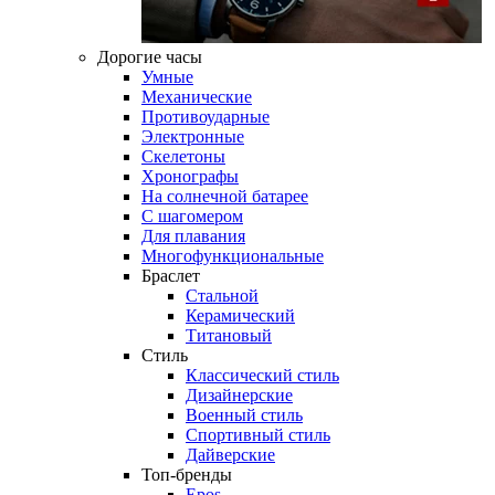
Дорогие часы
Умные
Механические
Противоударные
Электронные
Скелетоны
Хронографы
На солнечной батарее
С шагомером
Для плавания
Многофункциональные
Браслет
Стальной
Керамический
Титановый
Стиль
Классический стиль
Дизайнерские
Военный стиль
Спортивный стиль
Дайверские
Топ-бренды
Epos