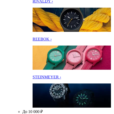
RIVALDY ›
REEBOK ›
STEINMEYER ›
До 10 000 ₽