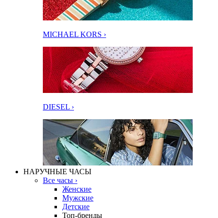
MICHAEL KORS ›
DIESEL ›
НАРУЧНЫЕ ЧАСЫ
Все часы ›
Женские
Мужские
Детские
Топ-бренды