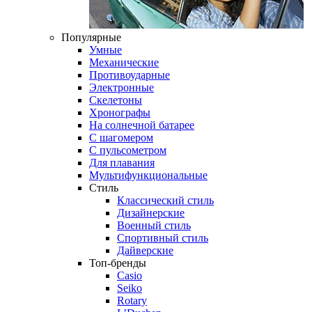
Популярные
Умные
Механические
Противоударные
Электронные
Скелетоны
Хронографы
На солнечной батарее
С шагомером
С пульсометром
Для плавания
Мультифункциональные
Стиль
Классический стиль
Дизайнерские
Военный стиль
Спортивный стиль
Дайверские
Топ-бренды
Casio
Seiko
Rotary