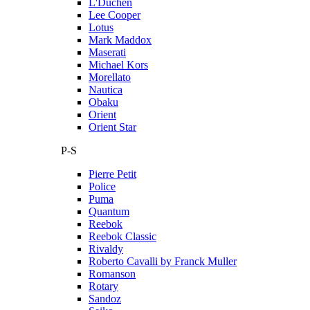
L'Duchen
Lee Cooper
Lotus
Mark Maddox
Maserati
Michael Kors
Morellato
Nautica
Obaku
Orient
Orient Star
P-S
Pierre Petit
Police
Puma
Quantum
Reebok
Reebok Classic
Rivaldy
Roberto Cavalli by Franck Muller
Romanson
Rotary
Sandoz