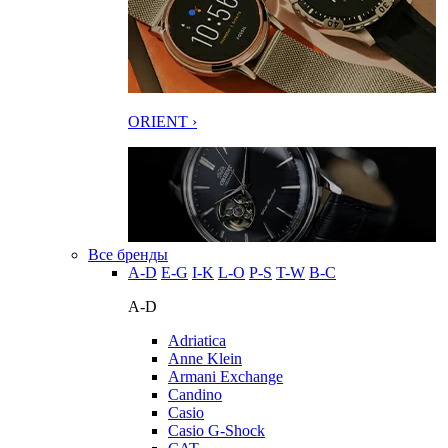
ORIENT ›
Все бренды
A-D
E-G
I-K
L-O
P-S
T-W
В-С
A-D
Adriatica
Anne Klein
Armani Exchange
Candino
Casio
Casio G-Shock