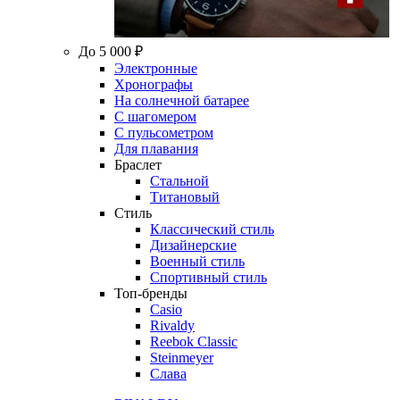
До 5 000 ₽
Электронные
Хронографы
На солнечной батарее
С шагомером
С пульсометром
Для плавания
Браслет
Стальной
Титановый
Стиль
Классический стиль
Дизайнерские
Военный стиль
Спортивный стиль
Топ-бренды
Casio
Rivaldy
Reebok Classic
Steinmeyer
Слава