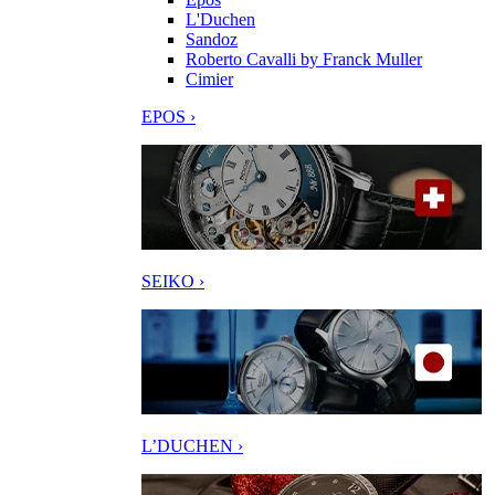
L'Duchen
Sandoz
Roberto Cavalli by Franck Muller
Cimier
EPOS ›
SEIKO ›
L’DUCHEN ›