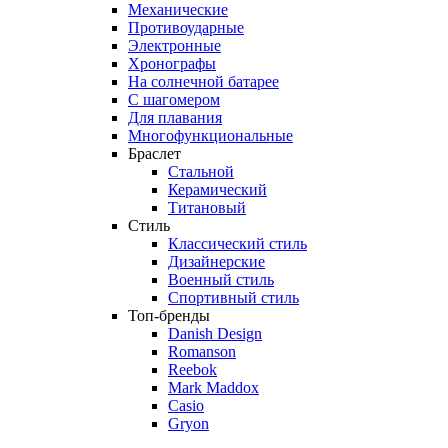
Механические
Противоударные
Электронные
Хронографы
На солнечной батарее
С шагомером
Для плавания
Многофункциональные
Браслет
Стальной
Керамический
Титановый
Стиль
Классический стиль
Дизайнерские
Военный стиль
Спортивный стиль
Топ-бренды
Danish Design
Romanson
Reebok
Mark Maddox
Casio
Gryon