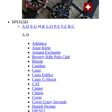
БРЕНДЫ
A-D
E-G
H
-K
L-O
P-S
T-Z
В-С
A-D
Adriatica
Anne Klein
Armani Exchange
Beverly Hills Polo Club
Bigotti
Candino
Casio
Casio Edifice
Casio G-Shock
CAT
Cimier
Citizen
Cover
Cover Crazy Seconds
Danish Design
DIESEL