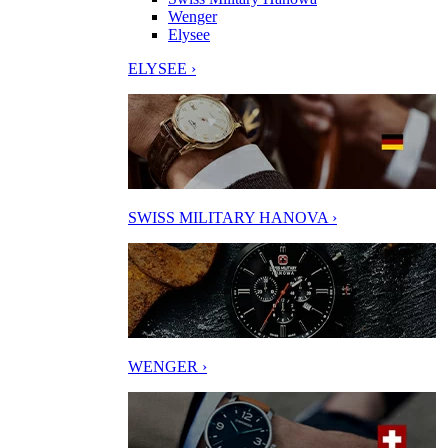
Wenger
Elysee
ELYSEE ›
SWISS MILITARY HANOVA ›
WENGER ›