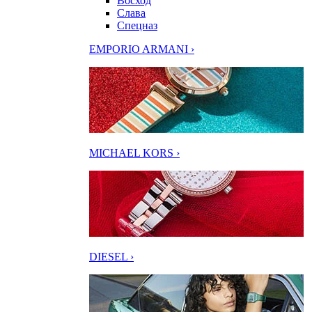
Восход
Слава
Спецназ
EMPORIO ARMANI ›
MICHAEL KORS ›
DIESEL ›