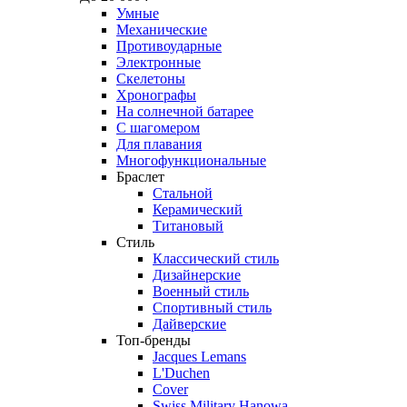
Умные
Механические
Противоударные
Электронные
Скелетоны
Хронографы
На солнечной батарее
С шагомером
Для плавания
Многофункциональные
Браслет
Стальной
Керамический
Титановый
Стиль
Классический стиль
Дизайнерские
Военный стиль
Спортивный стиль
Дайверские
Топ-бренды
Jacques Lemans
L'Duchen
Cover
Swiss Military Hanowa