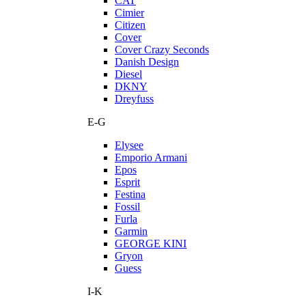
CAT
Cimier
Citizen
Cover
Cover Crazy Seconds
Danish Design
Diesel
DKNY
Dreyfuss
E-G
Elysee
Emporio Armani
Epos
Esprit
Festina
Fossil
Furla
Garmin
GEORGE KINI
Gryon
Guess
I-K