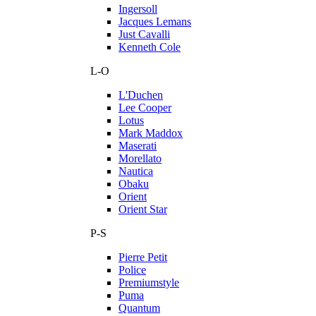
Ingersoll
Jacques Lemans
Just Cavalli
Kenneth Cole
L-O
L'Duchen
Lee Cooper
Lotus
Mark Maddox
Maserati
Morellato
Nautica
Obaku
Orient
Orient Star
P-S
Pierre Petit
Police
Premiumstyle
Puma
Quantum