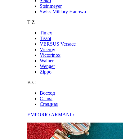
Seiko
Steinmeyer
Swiss Military Hanowa
T-Z
Timex
Tissot
VERSUS Versace
Viceroy
Victorinox
Wainer
Wenger
Zippo
В-С
Восход
Слава
Спецназ
EMPORIO ARMANI ›