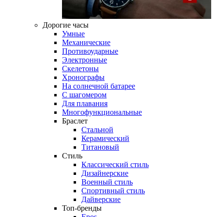
Дорогие часы
Умные
Механические
Противоударные
Электронные
Скелетоны
Хронографы
На солнечной батарее
С шагомером
Для плавания
Многофункциональные
Браслет
Стальной
Керамический
Титановый
Стиль
Классический стиль
Дизайнерские
Военный стиль
Спортивный стиль
Дайверские
Топ-бренды
Epos