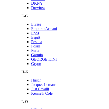
DKNY
Dreyfuss
E-G
Elysee
Emporio Armani
Epos
Esprit
Festina
Fossil
Furla
Garmin
GEORGE KINI
Gryon
H-K
Hirsch
Jacques Lemans
Just Cavalli
Kenneth Cole
L-O