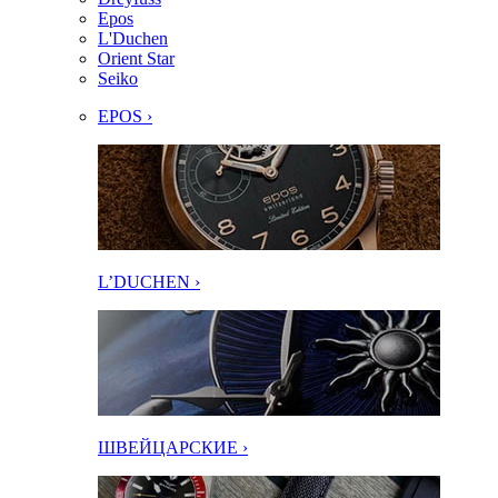
Epos
L'Duchen
Orient Star
Seiko
EPOS ›
L’DUCHEN ›
ШВЕЙЦАРСКИЕ ›