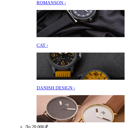
ROMANSON ›
CAT ›
DANISH DESIGN ›
До 20 000 ₽