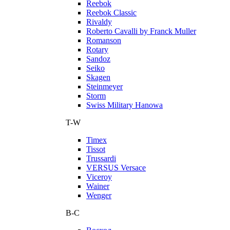
Reebok
Reebok Classic
Rivaldy
Roberto Cavalli by Franck Muller
Romanson
Rotary
Sandoz
Seiko
Skagen
Steinmeyer
Storm
Swiss Military Hanowa
T-W
Timex
Tissot
Trussardi
VERSUS Versace
Viceroy
Wainer
Wenger
В-С