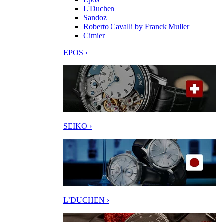
L'Duchen
Sandoz
Roberto Cavalli by Franck Muller
Cimier
EPOS ›
SEIKO ›
L’DUCHEN ›