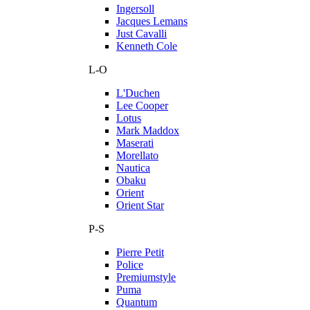
Ingersoll
Jacques Lemans
Just Cavalli
Kenneth Cole
L-O
L'Duchen
Lee Cooper
Lotus
Mark Maddox
Maserati
Morellato
Nautica
Obaku
Orient
Orient Star
P-S
Pierre Petit
Police
Premiumstyle
Puma
Quantum