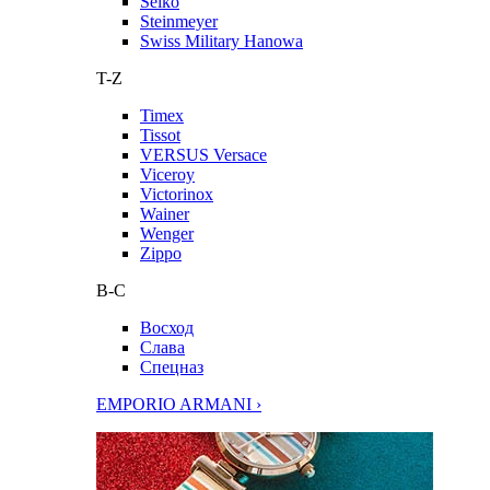
Seiko
Steinmeyer
Swiss Military Hanowa
T-Z
Timex
Tissot
VERSUS Versace
Viceroy
Victorinox
Wainer
Wenger
Zippo
В-С
Восход
Слава
Спецназ
EMPORIO ARMANI ›