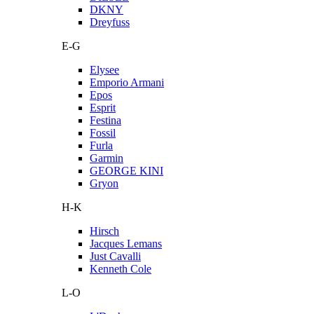
DKNY
Dreyfuss
E-G
Elysee
Emporio Armani
Epos
Esprit
Festina
Fossil
Furla
Garmin
GEORGE KINI
Gryon
H-K
Hirsch
Jacques Lemans
Just Cavalli
Kenneth Cole
L-O