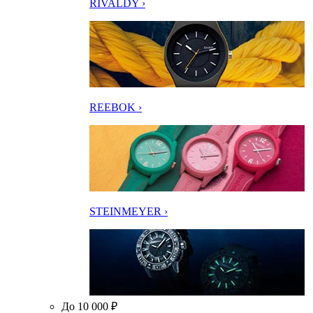
RIVALDY ›
REEBOK ›
STEINMEYER ›
До 10 000 ₽