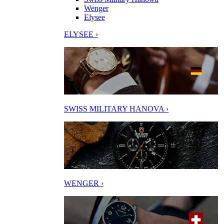
Wenger
Elysee
ELYSEE ›
SWISS MILITARY HANOVA ›
WENGER ›