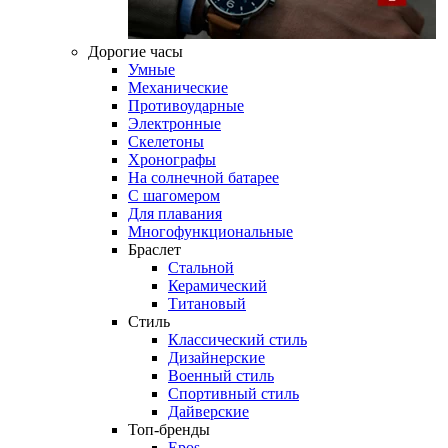
Дорогие часы
Умные
Механические
Противоударные
Электронные
Скелетоны
Хронографы
На солнечной батарее
С шагомером
Для плавания
Многофункциональные
Браслет
Стальной
Керамический
Титановый
Стиль
Классический стиль
Дизайнерские
Военный стиль
Спортивный стиль
Дайверские
Топ-бренды
Epos