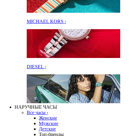
MICHAEL KORS ›
DIESEL ›
НАРУЧНЫЕ ЧАСЫ
Все часы ›
Женские
Мужские
Детские
Топ-бренды