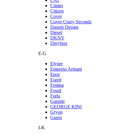
CAT
Cimier
Citizen
Cover
Cover Crazy Seconds
Danish Design
Diesel
DKNY
Dreyfuss
E-G
Elysee
Emporio Armani
Epos
Esprit
Festina
Fossil
Furla
Garmin
GEORGE KINI
Gryon
Guess
I-K