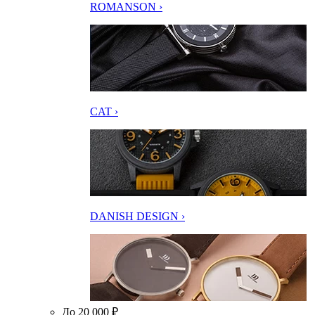
ROMANSON ›
CAT ›
DANISH DESIGN ›
До 20 000 ₽