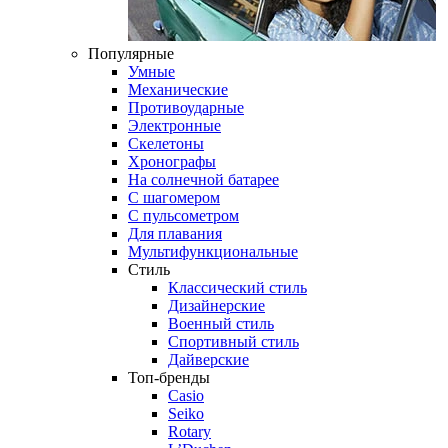
Популярные
Умные
Механические
Противоударные
Электронные
Скелетоны
Хронографы
На солнечной батарее
С шагомером
С пульсометром
Для плавания
Мультифункциональные
Стиль
Классический стиль
Дизайнерские
Военный стиль
Спортивный стиль
Дайверские
Топ-бренды
Casio
Seiko
Rotary