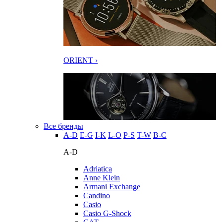
ORIENT ›
Все бренды
A-D
E-G
I-K
L-O
P-S
T-W
В-С
A-D
Adriatica
Anne Klein
Armani Exchange
Candino
Casio
Casio G-Shock