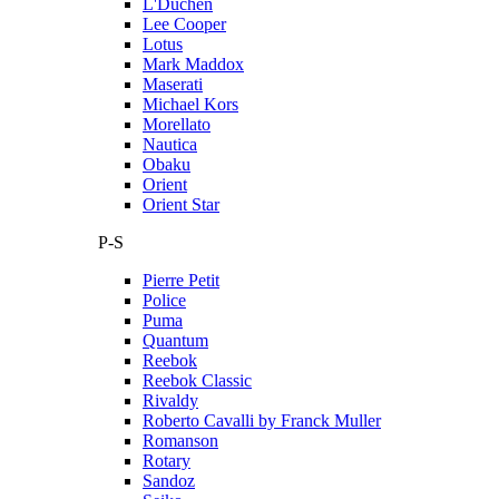
L'Duchen
Lee Cooper
Lotus
Mark Maddox
Maserati
Michael Kors
Morellato
Nautica
Obaku
Orient
Orient Star
P-S
Pierre Petit
Police
Puma
Quantum
Reebok
Reebok Classic
Rivaldy
Roberto Cavalli by Franck Muller
Romanson
Rotary
Sandoz