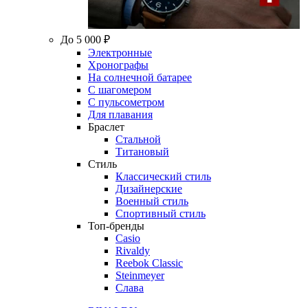
До 5 000 ₽
Электронные
Хронографы
На солнечной батарее
С шагомером
С пульсометром
Для плавания
Браслет
Стальной
Титановый
Стиль
Классический стиль
Дизайнерские
Военный стиль
Спортивный стиль
Топ-бренды
Casio
Rivaldy
Reebok Classic
Steinmeyer
Слава