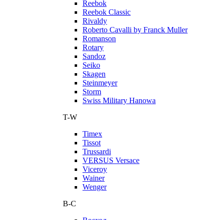
Reebok
Reebok Classic
Rivaldy
Roberto Cavalli by Franck Muller
Romanson
Rotary
Sandoz
Seiko
Skagen
Steinmeyer
Storm
Swiss Military Hanowa
T-W
Timex
Tissot
Trussardi
VERSUS Versace
Viceroy
Wainer
Wenger
В-С