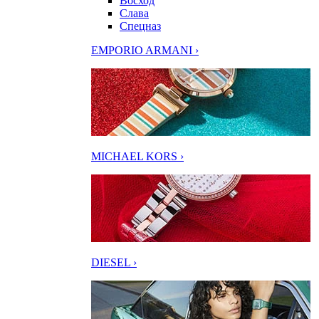
Восход
Слава
Спецназ
EMPORIO ARMANI ›
MICHAEL KORS ›
DIESEL ›