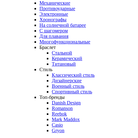
Механические
Противоударные
Электронные
Хронографы
На солнечной батарее
С шагомером
Для плавания
Многофункциональные
Браслет
Стальной
Керамический
Титановый
Стиль
Классический стиль
Дизайнерские
Военный стиль
Спортивный стиль
Топ-бренды
Danish Design
Romanson
Reebok
Mark Maddox
Casio
Gryon