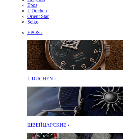
Epos
L'Duchen
Orient Star
Seiko
EPOS ›
L’DUCHEN ›
ШВЕЙЦАРСКИЕ ›