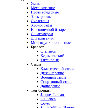
Умные
Механические
Противоударные
Электронные
Скелетоны
Хронографы
На солнечной батарее
С шагомером
Для плавания
Многофункциональные
Браслет
Стальной
Керамический
Титановый
Стиль
Классический стиль
Дизайнерские
Военный стиль
Спортивный стиль
Дайверские
Топ-бренды
Jacques Lemans
L'Duchen
Cover
Swiss Military Hanowa