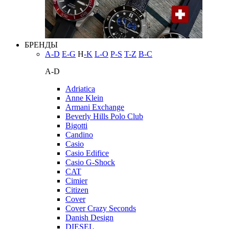
БРЕНДЫ
A-D
E-G
H
-K
L-O
P-S
T-Z
В-С
A-D
Adriatica
Anne Klein
Armani Exchange
Beverly Hills Polo Club
Bigotti
Candino
Casio
Casio Edifice
Casio G-Shock
CAT
Cimier
Citizen
Cover
Cover Crazy Seconds
Danish Design
DIESEL