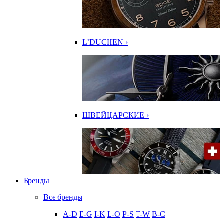
L’DUCHEN ›
ШВЕЙЦАРСКИЕ ›
Бренды
Все бренды
A-D
E-G
I-K
L-O
P-S
T-W
В-С