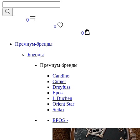
0
0
0
Премиум-бренды
Бренды
Премиум-бренды
Candino
Cimier
Dreyfuss
Epos
L'Duchen
Orient Star
Seiko
EPOS ›