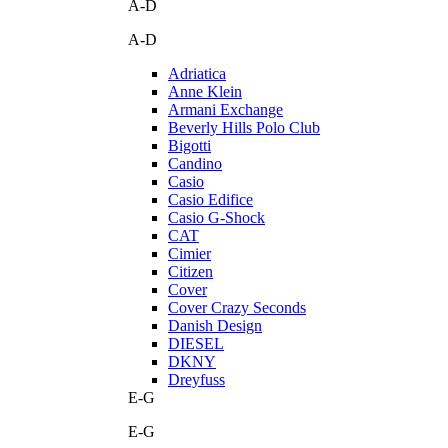
A-D
A-D
Adriatica
Anne Klein
Armani Exchange
Beverly Hills Polo Club
Bigotti
Candino
Casio
Casio Edifice
Casio G-Shock
CAT
Cimier
Citizen
Cover
Cover Crazy Seconds
Danish Design
DIESEL
DKNY
Dreyfuss
E-G
E-G