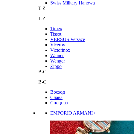
Swiss Military Hanowa
T-Z
T-Z
Timex
Tissot
VERSUS Versace
Viceroy
Victorinox
Wainer
Wenger
Zippo
В-С
В-С
Восход
Слава
Спецназ
EMPORIO ARMANI ›