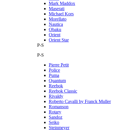
Mark Maddox
Maserati
Michael Kors
Morellato
Nautica
Obaku
Orient
Orient Star
P-S
P-S
Pierre Petit
Police
Puma
Quantum
Reebok
Reebok Classic
Rivaldy
Roberto Cavalli by Franck Muller
Romanson
Rotary
Sandoz
Seiko
Steinmeyer