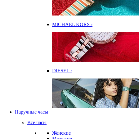
MICHAEL KORS ›
DIESEL ›
Наручные часы
Все часы
Женские
Мужские