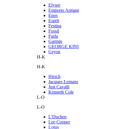
Elysee
Emporio Armani
Epos
Esprit
Festina
Fossil
Furla
Garmin
GEORGE KINI
Gryon
H-K
H-K
Hirsch
Jacques Lemans
Just Cavalli
Kenneth Cole
L-O
L-O
L'Duchen
Lee Cooper
Lotus