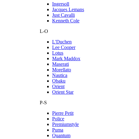
Ingersoll
Jacques Lemans
Just Cavalli
Kenneth Cole
L-O
L'Duchen
Lee Cooper
Lotus
Mark Maddox
Maserati
Morellato
Nautica
Obaku
Orient
Orient Star
P-S
Pierre Petit
Police
Premiumstyle
Puma
Quantum