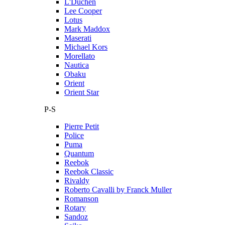
L'Duchen
Lee Cooper
Lotus
Mark Maddox
Maserati
Michael Kors
Morellato
Nautica
Obaku
Orient
Orient Star
P-S
Pierre Petit
Police
Puma
Quantum
Reebok
Reebok Classic
Rivaldy
Roberto Cavalli by Franck Muller
Romanson
Rotary
Sandoz