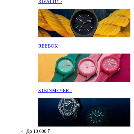
RIVALDY ›
REEBOK ›
STEINMEYER ›
До 10 000 ₽