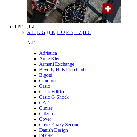
БРЕНДЫ
A-D
E-G
H
-K
L-O
P-S
T-Z
В-С
A-D
Adriatica
Anne Klein
Armani Exchange
Beverly Hills Polo Club
Bigotti
Candino
Casio
Casio Edifice
Casio G-Shock
CAT
Cimier
Citizen
Cover
Cover Crazy Seconds
Danish Design
DIESEL