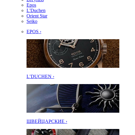
Epos
L'Duchen
Orient Star
Seiko
EPOS ›
L’DUCHEN ›
ШВЕЙЦАРСКИЕ ›