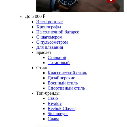
До 5 000 ₽
Электронные
Хронографы
На солнечной батарее
С шагомером
С пульсометром
Для плавания
Браслет
Стальной
Титановый
Стиль
Классический стиль
Дизайнерские
Военный стиль
Спортивный стиль
Топ-бренды
Casio
Rivaldy
Reebok Classic
Steinmeyer
Слава