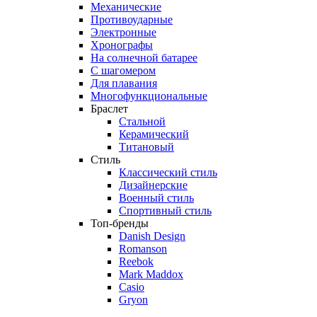
Механические
Противоударные
Электронные
Хронографы
На солнечной батарее
С шагомером
Для плавания
Многофункциональные
Браслет
Стальной
Керамический
Титановый
Стиль
Классический стиль
Дизайнерские
Военный стиль
Спортивный стиль
Топ-бренды
Danish Design
Romanson
Reebok
Mark Maddox
Casio
Gryon