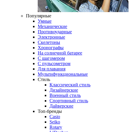
Популярные
Умные
Механические
Противоударные
Электронные
Скелетоны
Хронографы
На солнечной батарее
С шагомером
С пульсометром
Для плавания
Мультифункциональные
Стиль
Классический стиль
Дизайнерские
Военный стиль
Спортивный стиль
Дайверские
Топ-бренды
Casio
Seiko
Rotary