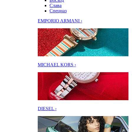
Восход
Слава
Спецназ
EMPORIO ARMANI ›
MICHAEL KORS ›
DIESEL ›