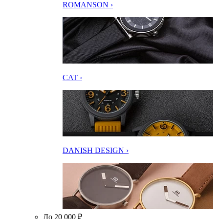
ROMANSON ›
CAT ›
DANISH DESIGN ›
До 20 000 ₽