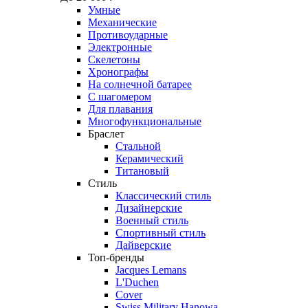
Умные
Механические
Противоударные
Электронные
Скелетоны
Хронографы
На солнечной батарее
С шагомером
Для плавания
Многофункциональные
Браслет
Стальной
Керамический
Титановый
Стиль
Классический стиль
Дизайнерские
Военный стиль
Спортивный стиль
Дайверские
Топ-бренды
Jacques Lemans
L'Duchen
Cover
Swiss Military Hanowa