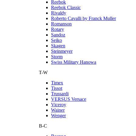
Reebok
Reebok Classic
Rivaldy
Roberto Cavalli by Franck Muller
Romanson
Rotary
Sandoz
Seiko
Skagen
Steinmeyer
Storm
Swiss Military Hanowa
T-W
Timex
Tissot
Trussardi
VERSUS Versace
Viceroy
Wainer
Wenger
В-С