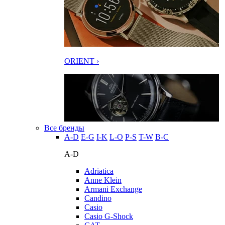
ORIENT ›
Все бренды
A-D
E-G
I-K
L-O
P-S
T-W
В-С
A-D
Adriatica
Anne Klein
Armani Exchange
Candino
Casio
Casio G-Shock