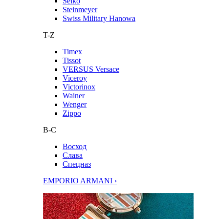
Seiko
Steinmeyer
Swiss Military Hanowa
T-Z
Timex
Tissot
VERSUS Versace
Viceroy
Victorinox
Wainer
Wenger
Zippo
В-С
Восход
Слава
Спецназ
EMPORIO ARMANI ›