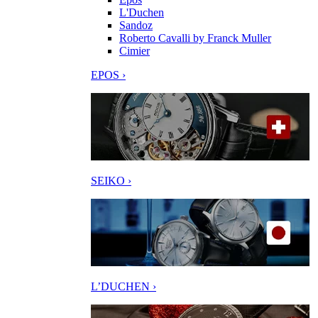
L'Duchen
Sandoz
Roberto Cavalli by Franck Muller
Cimier
EPOS ›
SEIKO ›
L’DUCHEN ›