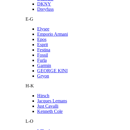
DKNY
Dreyfuss
E-G
Elysee
Emporio Armani
Epos
Esprit
Festina
Fossil
Furla
Garmin
GEORGE KINI
Gryon
H-K
Hirsch
Jacques Lemans
Just Cavalli
Kenneth Cole
L-O