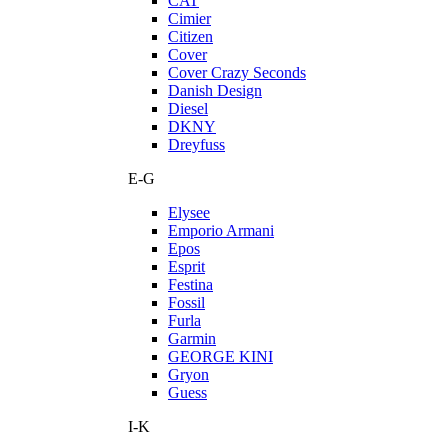
CAT
Cimier
Citizen
Cover
Cover Crazy Seconds
Danish Design
Diesel
DKNY
Dreyfuss
E-G
Elysee
Emporio Armani
Epos
Esprit
Festina
Fossil
Furla
Garmin
GEORGE KINI
Gryon
Guess
I-K