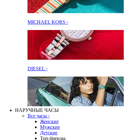
MICHAEL KORS ›
DIESEL ›
НАРУЧНЫЕ ЧАСЫ
Все часы ›
Женские
Мужские
Детские
Топ-бренды