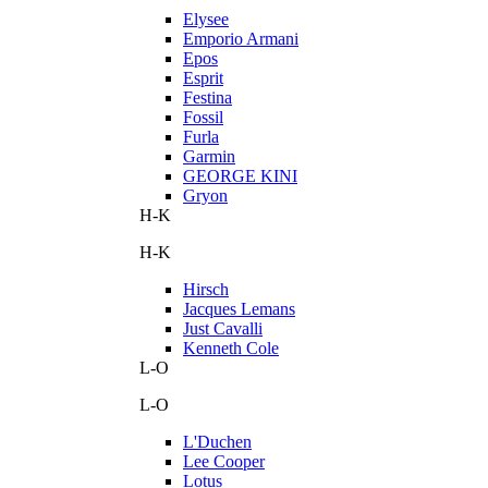
Elysee
Emporio Armani
Epos
Esprit
Festina
Fossil
Furla
Garmin
GEORGE KINI
Gryon
H-K
H-K
Hirsch
Jacques Lemans
Just Cavalli
Kenneth Cole
L-O
L-O
L'Duchen
Lee Cooper
Lotus