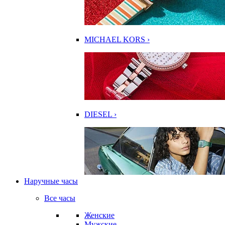
MICHAEL KORS ›
DIESEL ›
Наручные часы
Все часы
Женские
Мужские