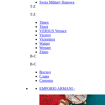
Swiss Military Hanowa
T-Z
T-Z
Timex
Tissot
VERSUS Versace
Viceroy
Victorinox
Wainer
Wenger
Zippo
В-С
В-С
Восход
Слава
Спецназ
EMPORIO ARMANI ›