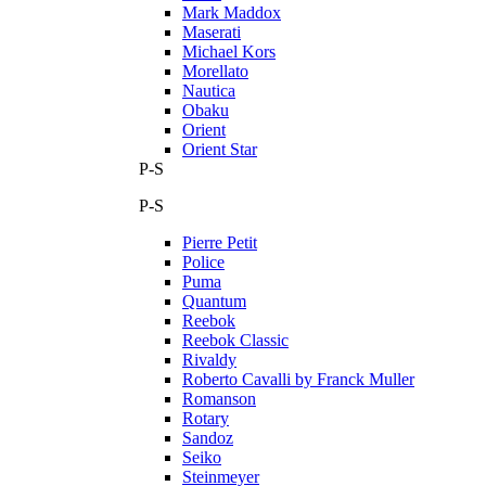
Mark Maddox
Maserati
Michael Kors
Morellato
Nautica
Obaku
Orient
Orient Star
P-S
P-S
Pierre Petit
Police
Puma
Quantum
Reebok
Reebok Classic
Rivaldy
Roberto Cavalli by Franck Muller
Romanson
Rotary
Sandoz
Seiko
Steinmeyer