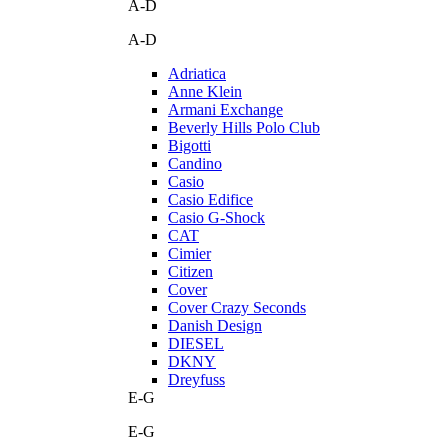
A-D
A-D
Adriatica
Anne Klein
Armani Exchange
Beverly Hills Polo Club
Bigotti
Candino
Casio
Casio Edifice
Casio G-Shock
CAT
Cimier
Citizen
Cover
Cover Crazy Seconds
Danish Design
DIESEL
DKNY
Dreyfuss
E-G
E-G