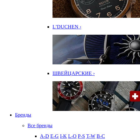
L’DUCHEN ›
ШВЕЙЦАРСКИЕ ›
Бренды
Все бренды
A-D
E-G
I-K
L-O
P-S
T-W
В-С