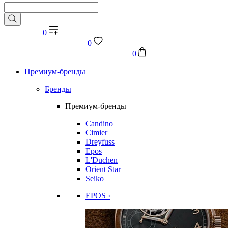
0
0
0
Премиум-бренды
Бренды
Премиум-бренды
Candino
Cimier
Dreyfuss
Epos
L'Duchen
Orient Star
Seiko
EPOS ›