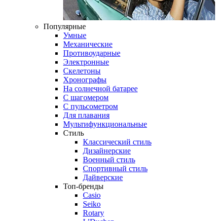
Популярные
Умные
Механические
Противоударные
Электронные
Скелетоны
Хронографы
На солнечной батарее
С шагомером
С пульсометром
Для плавания
Мультифункциональные
Стиль
Классический стиль
Дизайнерские
Военный стиль
Спортивный стиль
Дайверские
Топ-бренды
Casio
Seiko
Rotary