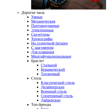
Дорогие часы
Умные
Механические
Противоударные
Электронные
Скелетоны
Хронографы
На солнечной батарее
С шагомером
Для плавания
Многофункциональные
Браслет
Стальной
Керамический
Титановый
Стиль
Классический стиль
Дизайнерские
Военный стиль
Спортивный стиль
Дайверские
Топ-бренды
Epos