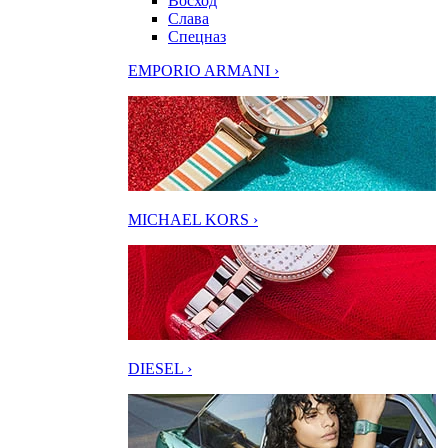
Восход
Слава
Спецназ
EMPORIO ARMANI ›
MICHAEL KORS ›
DIESEL ›