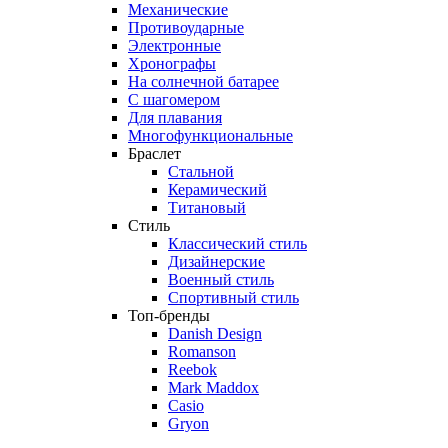
Механические
Противоударные
Электронные
Хронографы
На солнечной батарее
С шагомером
Для плавания
Многофункциональные
Браслет
Стальной
Керамический
Титановый
Стиль
Классический стиль
Дизайнерские
Военный стиль
Спортивный стиль
Топ-бренды
Danish Design
Romanson
Reebok
Mark Maddox
Casio
Gryon