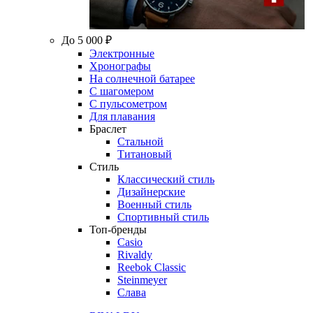
До 5 000 ₽
Электронные
Хронографы
На солнечной батарее
С шагомером
С пульсометром
Для плавания
Браслет
Стальной
Титановый
Стиль
Классический стиль
Дизайнерские
Военный стиль
Спортивный стиль
Топ-бренды
Casio
Rivaldy
Reebok Classic
Steinmeyer
Слава