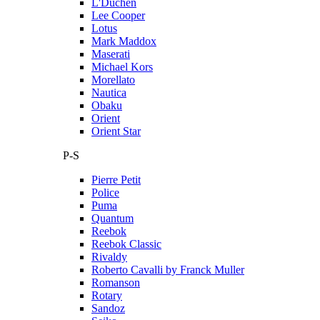
L'Duchen
Lee Cooper
Lotus
Mark Maddox
Maserati
Michael Kors
Morellato
Nautica
Obaku
Orient
Orient Star
P-S
Pierre Petit
Police
Puma
Quantum
Reebok
Reebok Classic
Rivaldy
Roberto Cavalli by Franck Muller
Romanson
Rotary
Sandoz