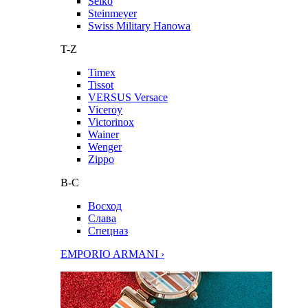
Seiko
Steinmeyer
Swiss Military Hanowa
T-Z
Timex
Tissot
VERSUS Versace
Viceroy
Victorinox
Wainer
Wenger
Zippo
В-С
Восход
Слава
Спецназ
EMPORIO ARMANI ›