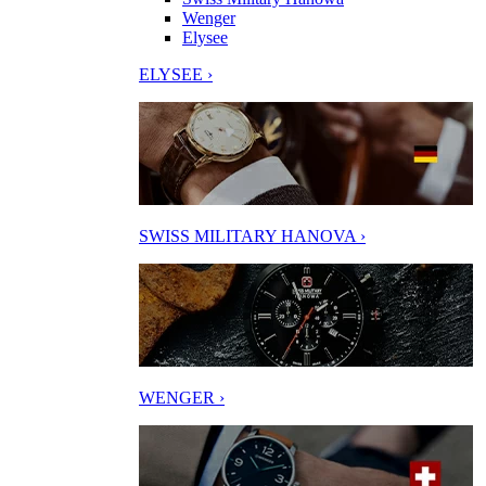
Wenger
Elysee
ELYSEE ›
SWISS MILITARY HANOVA ›
WENGER ›