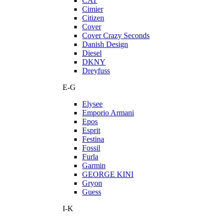
CAT
Cimier
Citizen
Cover
Cover Crazy Seconds
Danish Design
Diesel
DKNY
Dreyfuss
E-G
Elysee
Emporio Armani
Epos
Esprit
Festina
Fossil
Furla
Garmin
GEORGE KINI
Gryon
Guess
I-K