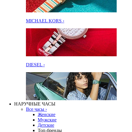
MICHAEL KORS ›
DIESEL ›
НАРУЧНЫЕ ЧАСЫ
Все часы ›
Женские
Мужские
Детские
Топ-бренды