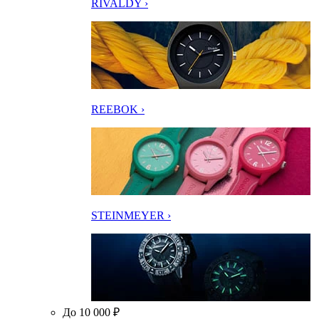
RIVALDY ›
REEBOK ›
STEINMEYER ›
До 10 000 ₽