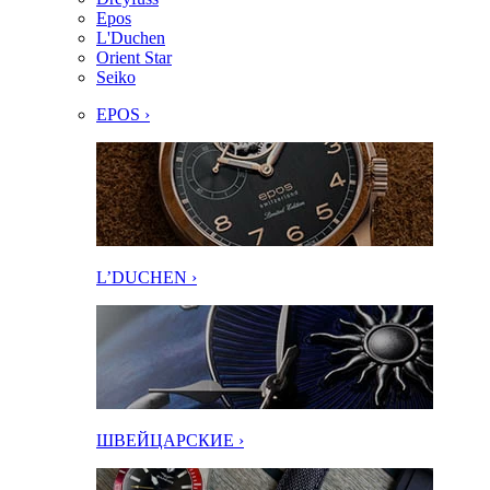
Epos
L'Duchen
Orient Star
Seiko
EPOS ›
L’DUCHEN ›
ШВЕЙЦАРСКИЕ ›