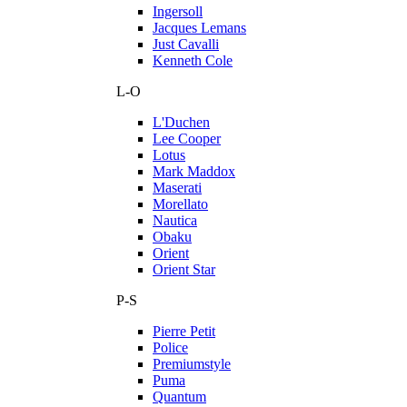
Ingersoll
Jacques Lemans
Just Cavalli
Kenneth Cole
L-O
L'Duchen
Lee Cooper
Lotus
Mark Maddox
Maserati
Morellato
Nautica
Obaku
Orient
Orient Star
P-S
Pierre Petit
Police
Premiumstyle
Puma
Quantum