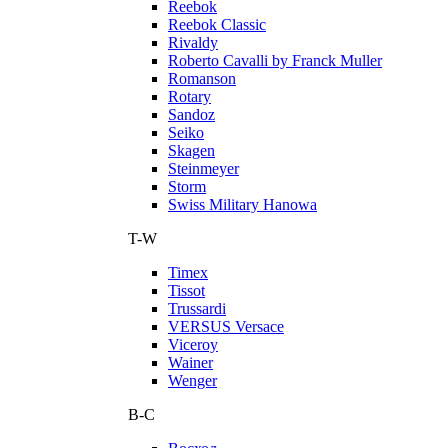
Reebok
Reebok Classic
Rivaldy
Roberto Cavalli by Franck Muller
Romanson
Rotary
Sandoz
Seiko
Skagen
Steinmeyer
Storm
Swiss Military Hanowa
T-W
Timex
Tissot
Trussardi
VERSUS Versace
Viceroy
Wainer
Wenger
В-С