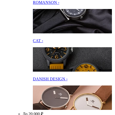
ROMANSON ›
CAT ›
DANISH DESIGN ›
До 20 000 ₽