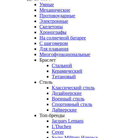
Умные
Механические
Противоударные
Электронные
Скелетоны
Хронографы
На солнечной батарее
С шагомером
Для плавания
Многофункциональные
Браслет
Стальной
Керамический
Титановый
Стиль
Классический стиль
Дизайнерские
Военный стиль
Спортивный стиль
Дайверские
Топ-бренды
Jacques Lemans
L'Duchen
Cover
Swiss Military Hanowa