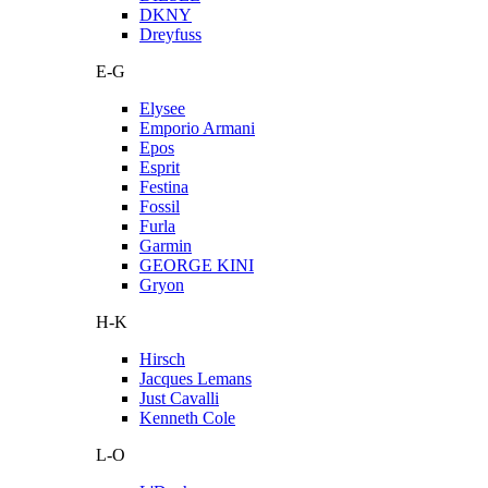
DKNY
Dreyfuss
E-G
Elysee
Emporio Armani
Epos
Esprit
Festina
Fossil
Furla
Garmin
GEORGE KINI
Gryon
H-K
Hirsch
Jacques Lemans
Just Cavalli
Kenneth Cole
L-O