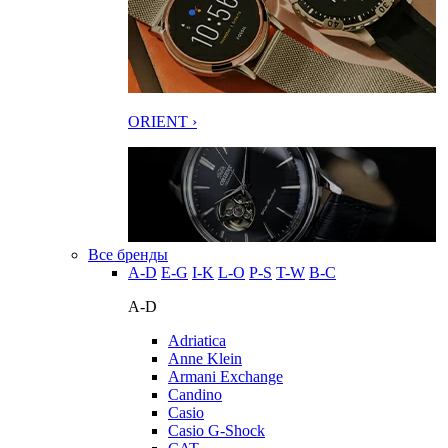
ORIENT ›
Все бренды
A-D
E-G
I-K
L-O
P-S
T-W
В-С
A-D
Adriatica
Anne Klein
Armani Exchange
Candino
Casio
Casio G-Shock