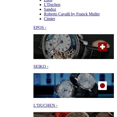
L'Duchen
Sandoz
Roberto Cavalli by Franck Muller
Cimier
EPOS ›
SEIKO ›
L’DUCHEN ›