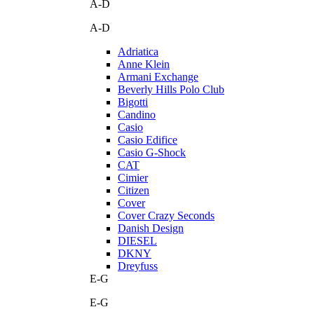
A-D
A-D
Adriatica
Anne Klein
Armani Exchange
Beverly Hills Polo Club
Bigotti
Candino
Casio
Casio Edifice
Casio G-Shock
CAT
Cimier
Citizen
Cover
Cover Crazy Seconds
Danish Design
DIESEL
DKNY
Dreyfuss
E-G
E-G