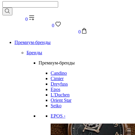
0
0
0
Премиум-бренды
Бренды
Премиум-бренды
Candino
Cimier
Dreyfuss
Epos
L'Duchen
Orient Star
Seiko
EPOS ›