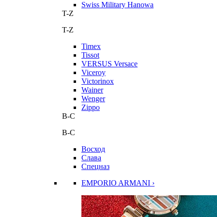
Swiss Military Hanowa
T-Z
T-Z
Timex
Tissot
VERSUS Versace
Viceroy
Victorinox
Wainer
Wenger
Zippo
В-С
В-С
Восход
Слава
Спецназ
EMPORIO ARMANI ›