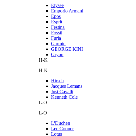
Elysee
Emporio Armani
Epos
Esprit
Festina
Fossil
Furla
Garmin
GEORGE KINI
Gryon
H-K
H-K
Hirsch
Jacques Lemans
Just Cavalli
Kenneth Cole
L-O
L-O
L'Duchen
Lee Cooper
Lotus