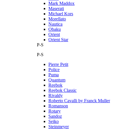
Mark Maddox
Maserati
Michael Kors
Morellato
Nautica
Obaku
Orient
Orient Star
P-S
P-S
Pierre Petit
Police
Puma
Quantum
Reebok
Reebok Classic
Rivaldy
Roberto Cavalli by Franck Muller
Romanson
Rotary
Sandoz
Seiko
Steinmeyer