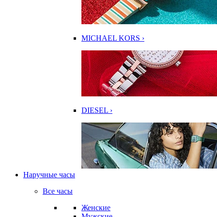
MICHAEL KORS ›
DIESEL ›
Наручные часы
Все часы
Женские
Мужские