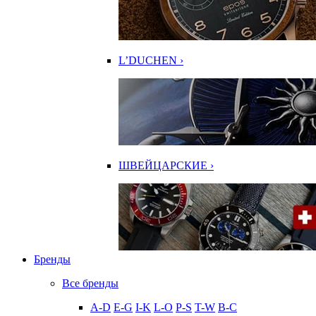
L’DUCHEN ›
ШВЕЙЦАРСКИЕ ›
Бренды
Все бренды
A-D
E-G
I-K
L-O
P-S
T-W
В-С