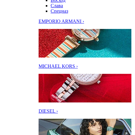
Восход
Слава
Спецназ
EMPORIO ARMANI ›
MICHAEL KORS ›
DIESEL ›