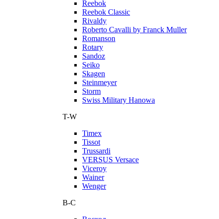
Reebok
Reebok Classic
Rivaldy
Roberto Cavalli by Franck Muller
Romanson
Rotary
Sandoz
Seiko
Skagen
Steinmeyer
Storm
Swiss Military Hanowa
T-W
Timex
Tissot
Trussardi
VERSUS Versace
Viceroy
Wainer
Wenger
В-С