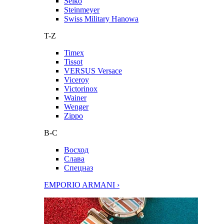
Seiko
Steinmeyer
Swiss Military Hanowa
T-Z
Timex
Tissot
VERSUS Versace
Viceroy
Victorinox
Wainer
Wenger
Zippo
В-С
Восход
Слава
Спецназ
EMPORIO ARMANI ›