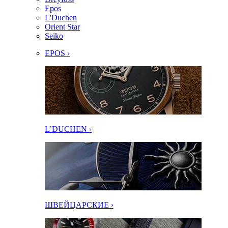
Epos
L'Duchen
Orient Star
Seiko
EPOS ›
L’DUCHEN ›
ШВЕЙЦАРСКИЕ ›