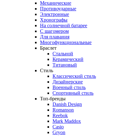
Механические
Противоударные
Электронные
Хронографы
На солнечной батарее
С шагомером
Для плавания
Многофункциональные
Браслет
Стальной
Керамический
Титановый
Стиль
Классический стиль
Дизайнерские
Военный стиль
Спортивный стиль
Топ-бренды
Danish Design
Romanson
Reebok
Mark Maddox
Casio
Gryon