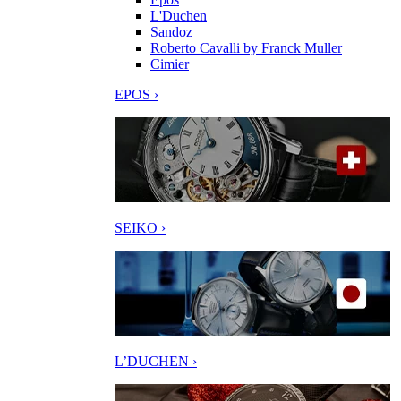
L'Duchen
Sandoz
Roberto Cavalli by Franck Muller
Cimier
EPOS ›
SEIKO ›
L’DUCHEN ›