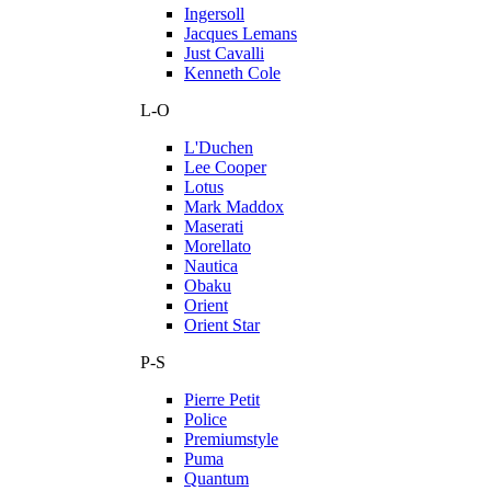
Ingersoll
Jacques Lemans
Just Cavalli
Kenneth Cole
L-O
L'Duchen
Lee Cooper
Lotus
Mark Maddox
Maserati
Morellato
Nautica
Obaku
Orient
Orient Star
P-S
Pierre Petit
Police
Premiumstyle
Puma
Quantum