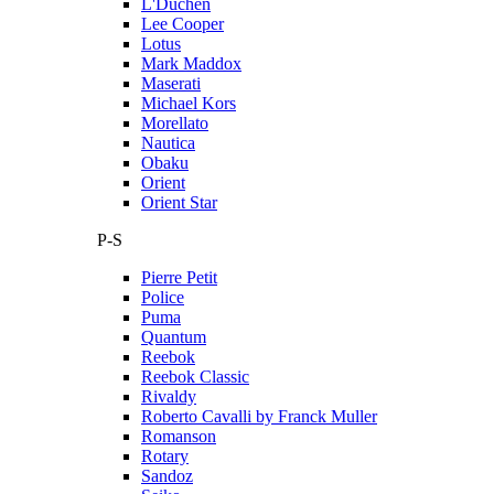
L'Duchen
Lee Cooper
Lotus
Mark Maddox
Maserati
Michael Kors
Morellato
Nautica
Obaku
Orient
Orient Star
P-S
Pierre Petit
Police
Puma
Quantum
Reebok
Reebok Classic
Rivaldy
Roberto Cavalli by Franck Muller
Romanson
Rotary
Sandoz