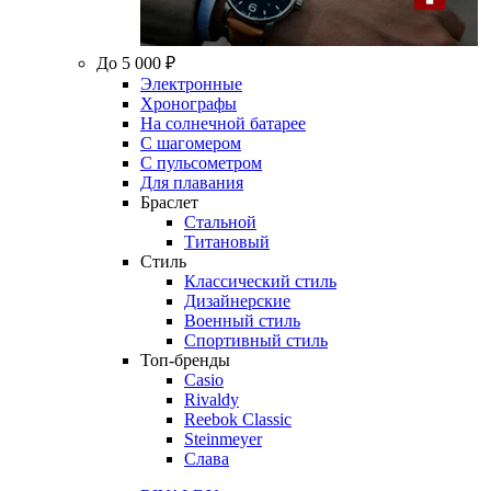
До 5 000 ₽
Электронные
Хронографы
На солнечной батарее
С шагомером
С пульсометром
Для плавания
Браслет
Стальной
Титановый
Стиль
Классический стиль
Дизайнерские
Военный стиль
Спортивный стиль
Топ-бренды
Casio
Rivaldy
Reebok Classic
Steinmeyer
Слава