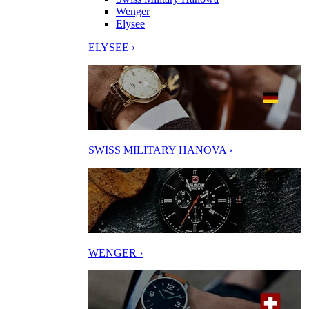
Wenger
Elysee
ELYSEE ›
SWISS MILITARY HANOVA ›
WENGER ›