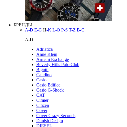
БРЕНДЫ
A-D
E-G
H
-K
L-O
P-S
T-Z
В-С
A-D
Adriatica
Anne Klein
Armani Exchange
Beverly Hills Polo Club
Bigotti
Candino
Casio
Casio Edifice
Casio G-Shock
CAT
Cimier
Citizen
Cover
Cover Crazy Seconds
Danish Design
DIESEL