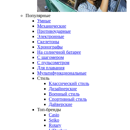
Популярные
Умные
Механические
Противоударные
Электронные
Скелетоны
Хронографы
На солнечной батарее
С шагомером
С пульсометром
Для плавания
Мультифункциональные
Стиль
Классический стиль
Дизайнерские
Военный стиль
Спортивный стиль
Дайверские
Топ-бренды
Casio
Seiko
Rotary