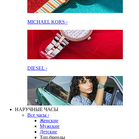
MICHAEL KORS ›
DIESEL ›
НАРУЧНЫЕ ЧАСЫ
Все часы ›
Женские
Мужские
Детские
Топ-бренды