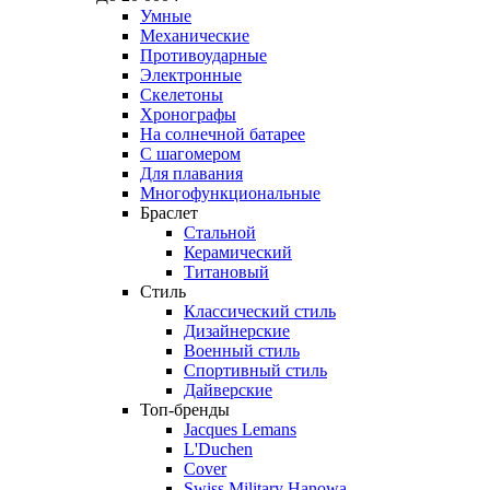
Умные
Механические
Противоударные
Электронные
Скелетоны
Хронографы
На солнечной батарее
С шагомером
Для плавания
Многофункциональные
Браслет
Стальной
Керамический
Титановый
Стиль
Классический стиль
Дизайнерские
Военный стиль
Спортивный стиль
Дайверские
Топ-бренды
Jacques Lemans
L'Duchen
Cover
Swiss Military Hanowa