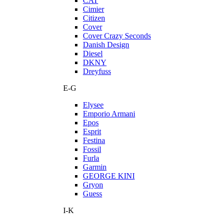
CAT
Cimier
Citizen
Cover
Cover Crazy Seconds
Danish Design
Diesel
DKNY
Dreyfuss
E-G
Elysee
Emporio Armani
Epos
Esprit
Festina
Fossil
Furla
Garmin
GEORGE KINI
Gryon
Guess
I-K