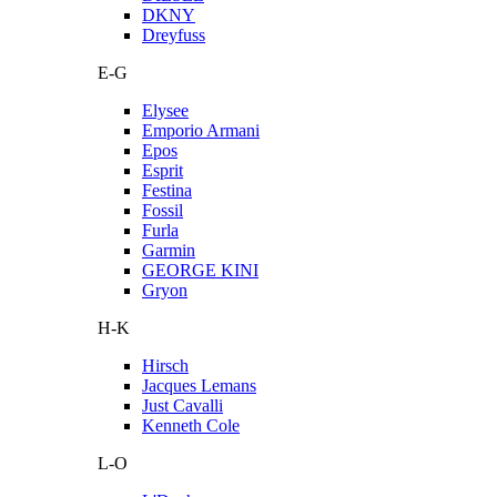
DKNY
Dreyfuss
E-G
Elysee
Emporio Armani
Epos
Esprit
Festina
Fossil
Furla
Garmin
GEORGE KINI
Gryon
H-K
Hirsch
Jacques Lemans
Just Cavalli
Kenneth Cole
L-O