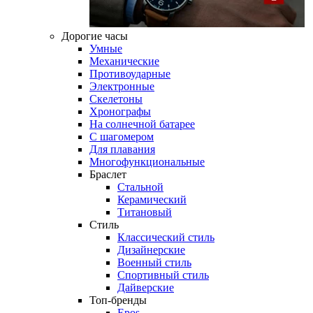
Дорогие часы
Умные
Механические
Противоударные
Электронные
Скелетоны
Хронографы
На солнечной батарее
С шагомером
Для плавания
Многофункциональные
Браслет
Стальной
Керамический
Титановый
Стиль
Классический стиль
Дизайнерские
Военный стиль
Спортивный стиль
Дайверские
Топ-бренды
Epos