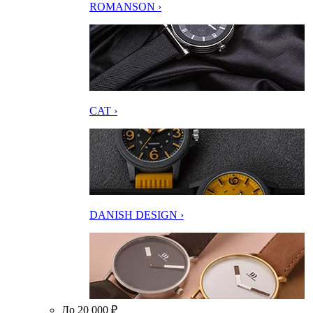
ROMANSON ›
CAT ›
DANISH DESIGN ›
До 20 000 ₽