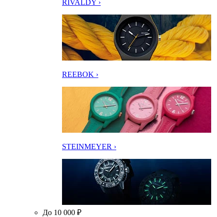
RIVALDY ›
REEBOK ›
STEINMEYER ›
До 10 000 ₽