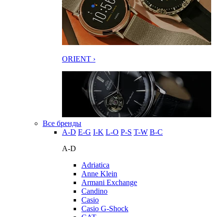
ORIENT ›
Все бренды
A-D
E-G
I-K
L-O
P-S
T-W
В-С
A-D
Adriatica
Anne Klein
Armani Exchange
Candino
Casio
Casio G-Shock