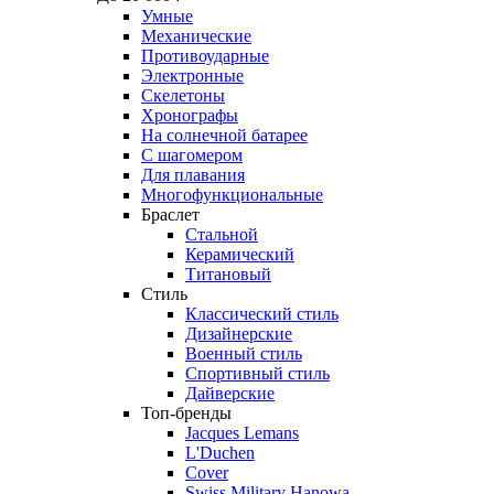
Умные
Механические
Противоударные
Электронные
Скелетоны
Хронографы
На солнечной батарее
С шагомером
Для плавания
Многофункциональные
Браслет
Стальной
Керамический
Титановый
Стиль
Классический стиль
Дизайнерские
Военный стиль
Спортивный стиль
Дайверские
Топ-бренды
Jacques Lemans
L'Duchen
Cover
Swiss Military Hanowa