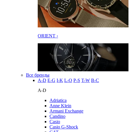
ORIENT ›
Все бренды
A-D
E-G
I-K
L-O
P-S
T-W
В-С
A-D
Adriatica
Anne Klein
Armani Exchange
Candino
Casio
Casio G-Shock