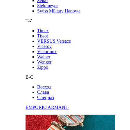
Seiko
Steinmeyer
Swiss Military Hanowa
T-Z
Timex
Tissot
VERSUS Versace
Viceroy
Victorinox
Wainer
Wenger
Zippo
В-С
Восход
Слава
Спецназ
EMPORIO ARMANI ›