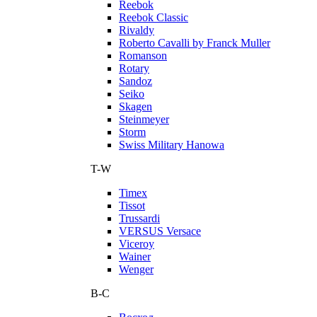
Reebok
Reebok Classic
Rivaldy
Roberto Cavalli by Franck Muller
Romanson
Rotary
Sandoz
Seiko
Skagen
Steinmeyer
Storm
Swiss Military Hanowa
T-W
Timex
Tissot
Trussardi
VERSUS Versace
Viceroy
Wainer
Wenger
В-С