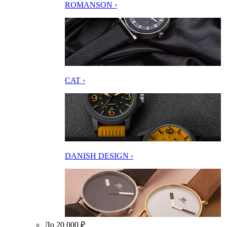
ROMANSON ›
CAT ›
DANISH DESIGN ›
До 20 000 ₽