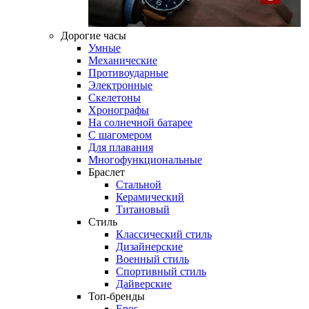
Дорогие часы
Умные
Механические
Противоударные
Электронные
Скелетоны
Хронографы
На солнечной батарее
С шагомером
Для плавания
Многофункциональные
Браслет
Стальной
Керамический
Титановый
Стиль
Классический стиль
Дизайнерские
Военный стиль
Спортивный стиль
Дайверские
Топ-бренды
Epos