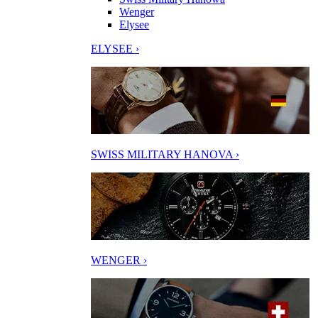
Wenger
Elysee
ELYSEE ›
SWISS MILITARY HANOVA ›
WENGER ›