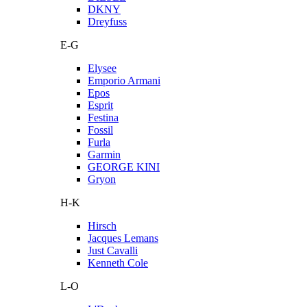
DKNY
Dreyfuss
E-G
Elysee
Emporio Armani
Epos
Esprit
Festina
Fossil
Furla
Garmin
GEORGE KINI
Gryon
H-K
Hirsch
Jacques Lemans
Just Cavalli
Kenneth Cole
L-O