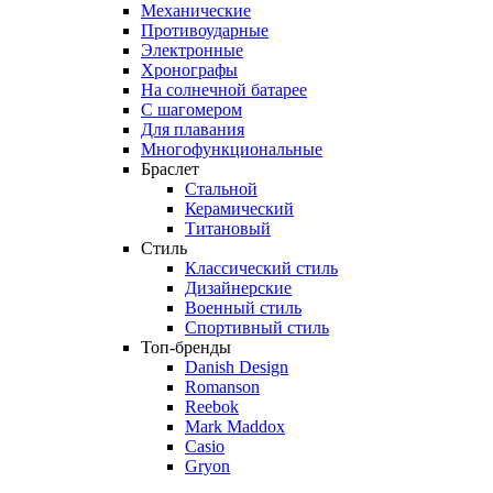
Механические
Противоударные
Электронные
Хронографы
На солнечной батарее
С шагомером
Для плавания
Многофункциональные
Браслет
Стальной
Керамический
Титановый
Стиль
Классический стиль
Дизайнерские
Военный стиль
Спортивный стиль
Топ-бренды
Danish Design
Romanson
Reebok
Mark Maddox
Casio
Gryon