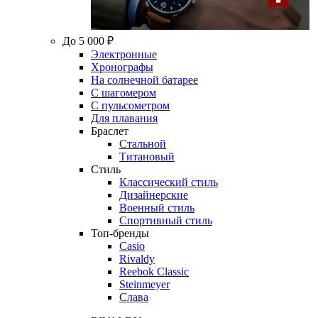
До 5 000 ₽
Электронные
Хронографы
На солнечной батарее
С шагомером
С пульсометром
Для плавания
Браслет
Стальной
Титановый
Стиль
Классический стиль
Дизайнерские
Военный стиль
Спортивный стиль
Топ-бренды
Casio
Rivaldy
Reebok Classic
Steinmeyer
Слава