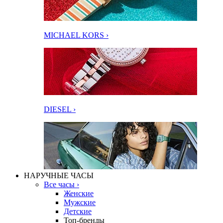
MICHAEL KORS ›
DIESEL ›
НАРУЧНЫЕ ЧАСЫ
Все часы ›
Женские
Мужские
Детские
Топ-бренды