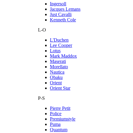
Ingersoll
Jacques Lemans
Just Cavalli
Kenneth Cole
L-O
L'Duchen
Lee Cooper
Lotus
Mark Maddox
Maserati
Morellato
Nautica
Obaku
Orient
Orient Star
P-S
Pierre Petit
Police
Premiumstyle
Puma
Quantum