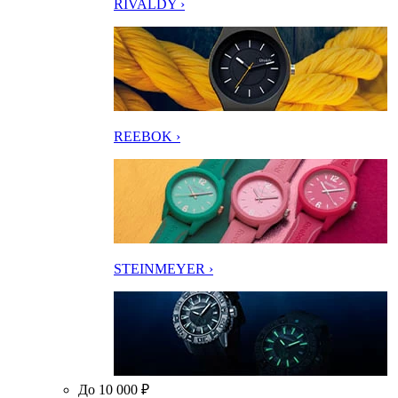
RIVALDY ›
REEBOK ›
STEINMEYER ›
До 10 000 ₽