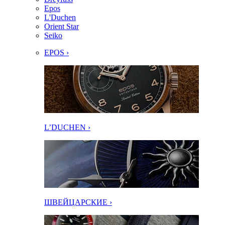
Epos
L'Duchen
Orient Star
Seiko
EPOS ›
L’DUCHEN ›
ШВЕЙЦАРСКИЕ ›