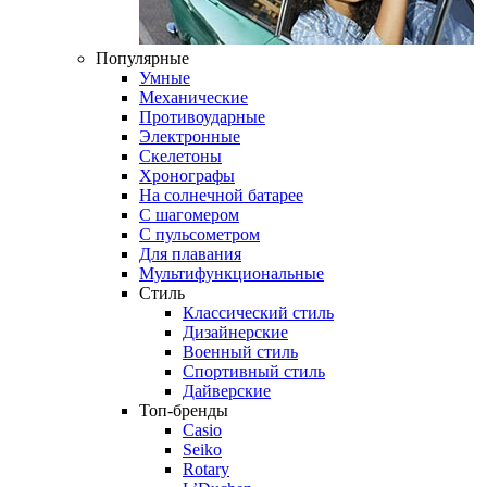
Популярные
Умные
Механические
Противоударные
Электронные
Скелетоны
Хронографы
На солнечной батарее
С шагомером
С пульсометром
Для плавания
Мультифункциональные
Стиль
Классический стиль
Дизайнерские
Военный стиль
Спортивный стиль
Дайверские
Топ-бренды
Casio
Seiko
Rotary