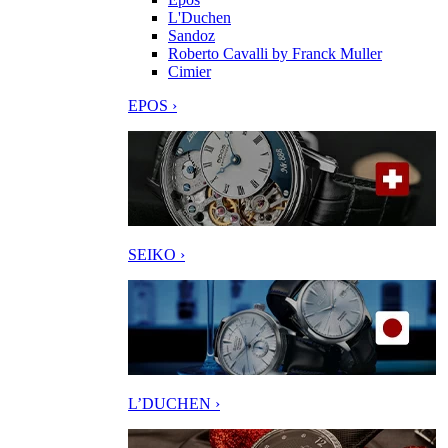
L'Duchen
Sandoz
Roberto Cavalli by Franck Muller
Cimier
EPOS ›
SEIKO ›
L’DUCHEN ›