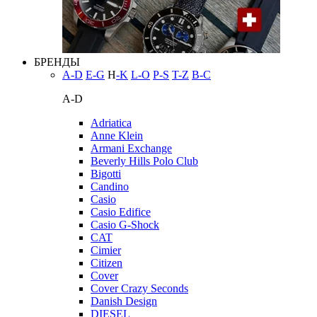
БРЕНДЫ
A-D
E-G
H
-K
L-O
P-S
T-Z
В-С
A-D
Adriatica
Anne Klein
Armani Exchange
Beverly Hills Polo Club
Bigotti
Candino
Casio
Casio Edifice
Casio G-Shock
CAT
Cimier
Citizen
Cover
Cover Crazy Seconds
Danish Design
DIESEL