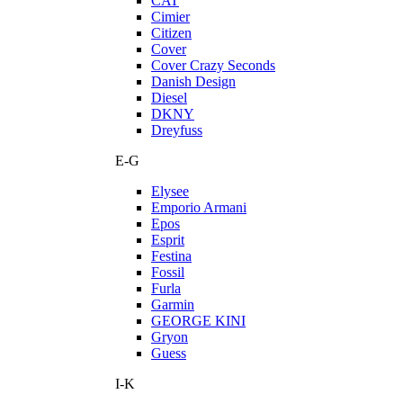
CAT
Cimier
Citizen
Cover
Cover Crazy Seconds
Danish Design
Diesel
DKNY
Dreyfuss
E-G
Elysee
Emporio Armani
Epos
Esprit
Festina
Fossil
Furla
Garmin
GEORGE KINI
Gryon
Guess
I-K