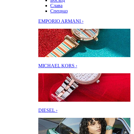
Восход
Слава
Спецназ
EMPORIO ARMANI ›
MICHAEL KORS ›
DIESEL ›