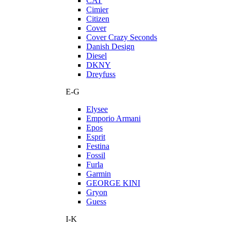
CAT
Cimier
Citizen
Cover
Cover Crazy Seconds
Danish Design
Diesel
DKNY
Dreyfuss
E-G
Elysee
Emporio Armani
Epos
Esprit
Festina
Fossil
Furla
Garmin
GEORGE KINI
Gryon
Guess
I-K