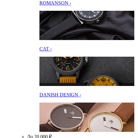
ROMANSON ›
CAT ›
DANISH DESIGN ›
До 20 000 ₽