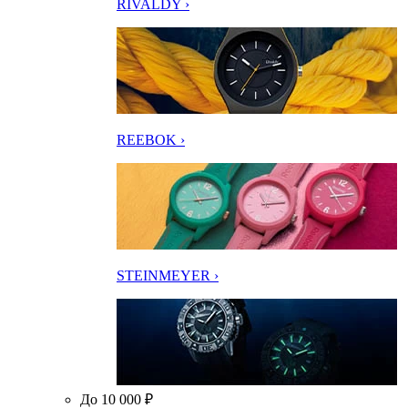
RIVALDY ›
REEBOK ›
STEINMEYER ›
До 10 000 ₽