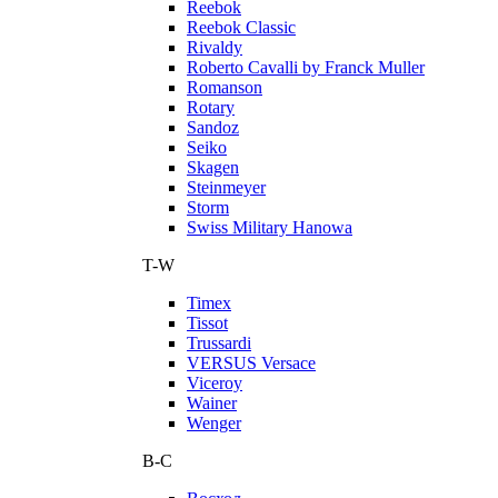
Reebok
Reebok Classic
Rivaldy
Roberto Cavalli by Franck Muller
Romanson
Rotary
Sandoz
Seiko
Skagen
Steinmeyer
Storm
Swiss Military Hanowa
T-W
Timex
Tissot
Trussardi
VERSUS Versace
Viceroy
Wainer
Wenger
В-С