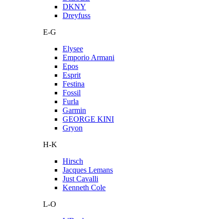
DKNY
Dreyfuss
E-G
Elysee
Emporio Armani
Epos
Esprit
Festina
Fossil
Furla
Garmin
GEORGE KINI
Gryon
H-K
Hirsch
Jacques Lemans
Just Cavalli
Kenneth Cole
L-O