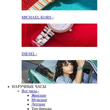
MICHAEL KORS ›
DIESEL ›
НАРУЧНЫЕ ЧАСЫ
Все часы ›
Женские
Мужские
Детские
Топ-бренды