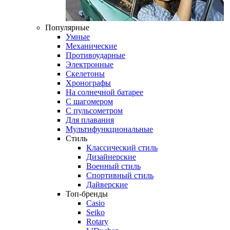
Популярные
Умные
Механические
Противоударные
Электронные
Скелетоны
Хронографы
На солнечной батарее
С шагомером
С пульсометром
Для плавания
Мультифункциональные
Стиль
Классический стиль
Дизайнерские
Военный стиль
Спортивный стиль
Дайверские
Топ-бренды
Casio
Seiko
Rotary