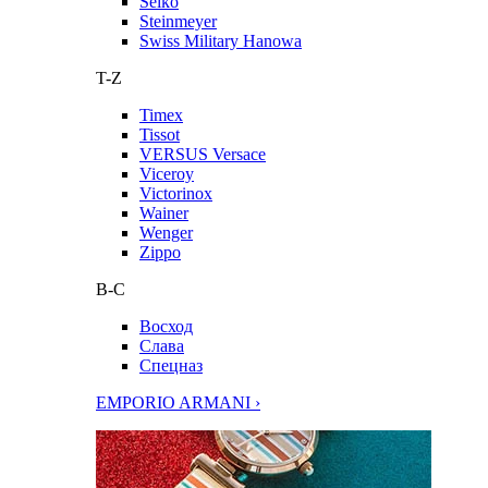
Seiko
Steinmeyer
Swiss Military Hanowa
T-Z
Timex
Tissot
VERSUS Versace
Viceroy
Victorinox
Wainer
Wenger
Zippo
В-С
Восход
Слава
Спецназ
EMPORIO ARMANI ›