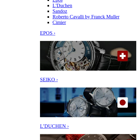
L'Duchen
Sandoz
Roberto Cavalli by Franck Muller
Cimier
EPOS ›
SEIKO ›
L’DUCHEN ›