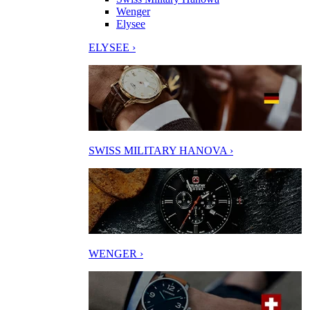
Wenger
Elysee
ELYSEE ›
SWISS MILITARY HANOVA ›
WENGER ›