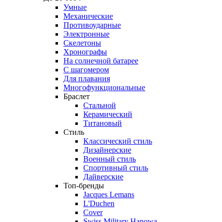
Умные
Механические
Противоударные
Электронные
Скелетоны
Хронографы
На солнечной батарее
С шагомером
Для плавания
Многофункциональные
Браслет
Стальной
Керамический
Титановый
Стиль
Классический стиль
Дизайнерские
Военный стиль
Спортивный стиль
Дайверские
Топ-бренды
Jacques Lemans
L'Duchen
Cover
Swiss Military Hanowa