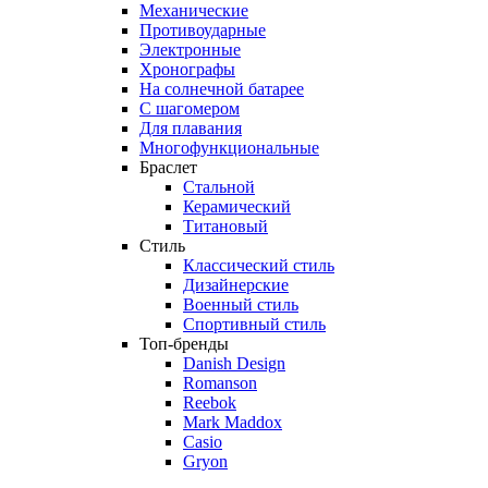
Механические
Противоударные
Электронные
Хронографы
На солнечной батарее
С шагомером
Для плавания
Многофункциональные
Браслет
Стальной
Керамический
Титановый
Стиль
Классический стиль
Дизайнерские
Военный стиль
Спортивный стиль
Топ-бренды
Danish Design
Romanson
Reebok
Mark Maddox
Casio
Gryon