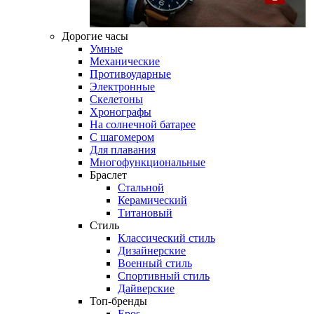
Дорогие часы
Умные
Механические
Противоударные
Электронные
Скелетоны
Хронографы
На солнечной батарее
С шагомером
Для плавания
Многофункциональные
Браслет
Стальной
Керамический
Титановый
Стиль
Классический стиль
Дизайнерские
Военный стиль
Спортивный стиль
Дайверские
Топ-бренды
Epos