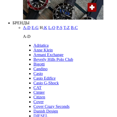
БРЕНДЫ
A-D
E-G
H
-K
L-O
P-S
T-Z
В-С
A-D
Adriatica
Anne Klein
Armani Exchange
Beverly Hills Polo Club
Bigotti
Candino
Casio
Casio Edifice
Casio G-Shock
CAT
Cimier
Citizen
Cover
Cover Crazy Seconds
Danish Design
DIESEL