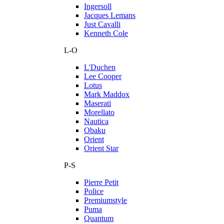
Ingersoll
Jacques Lemans
Just Cavalli
Kenneth Cole
L-O
L'Duchen
Lee Cooper
Lotus
Mark Maddox
Maserati
Morellato
Nautica
Obaku
Orient
Orient Star
P-S
Pierre Petit
Police
Premiumstyle
Puma
Quantum