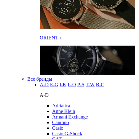
ORIENT ›
Все бренды
A-D
E-G
I-K
L-O
P-S
T-W
В-С
A-D
Adriatica
Anne Klein
Armani Exchange
Candino
Casio
Casio G-Shock