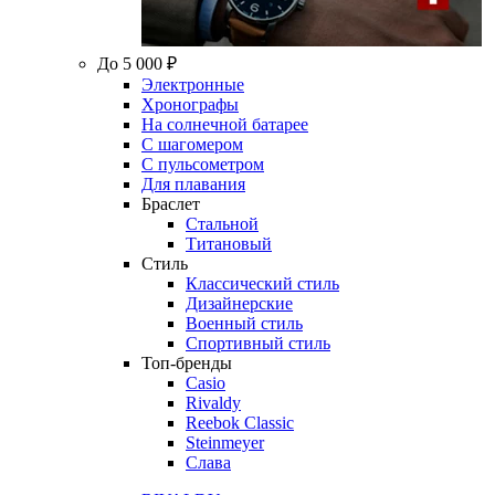
До 5 000 ₽
Электронные
Хронографы
На солнечной батарее
С шагомером
С пульсометром
Для плавания
Браслет
Стальной
Титановый
Стиль
Классический стиль
Дизайнерские
Военный стиль
Спортивный стиль
Топ-бренды
Casio
Rivaldy
Reebok Classic
Steinmeyer
Слава