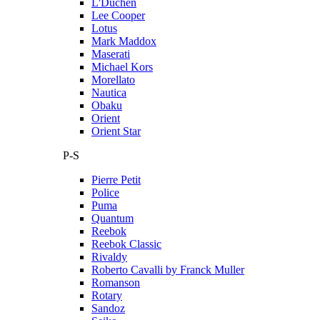
L'Duchen
Lee Cooper
Lotus
Mark Maddox
Maserati
Michael Kors
Morellato
Nautica
Obaku
Orient
Orient Star
P-S
Pierre Petit
Police
Puma
Quantum
Reebok
Reebok Classic
Rivaldy
Roberto Cavalli by Franck Muller
Romanson
Rotary
Sandoz