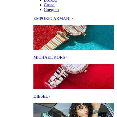
Восход
Слава
Спецназ
EMPORIO ARMANI ›
MICHAEL KORS ›
DIESEL ›