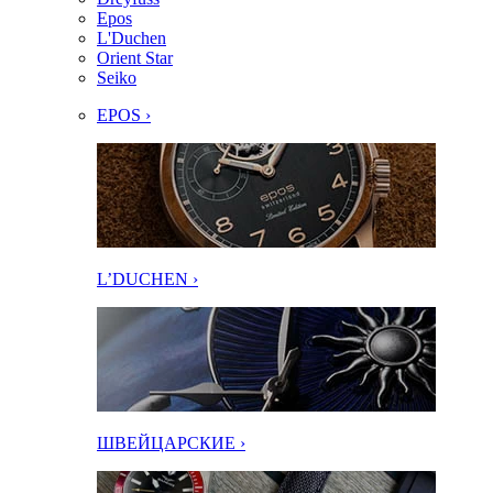
Epos
L'Duchen
Orient Star
Seiko
EPOS ›
L’DUCHEN ›
ШВЕЙЦАРСКИЕ ›