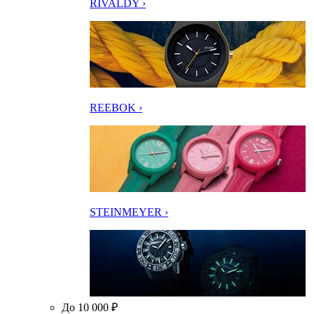
RIVALDY ›
REEBOK ›
STEINMEYER ›
До 10 000 ₽