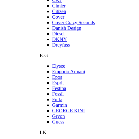
CAT
Cimier
Citizen
Cover
Cover Crazy Seconds
Danish Design
Diesel
DKNY
Dreyfuss
E-G
Elysee
Emporio Armani
Epos
Esprit
Festina
Fossil
Furla
Garmin
GEORGE KINI
Gryon
Guess
I-K