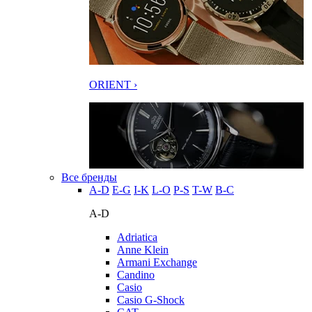
ORIENT ›
Все бренды
A-D
E-G
I-K
L-O
P-S
T-W
В-С
A-D
Adriatica
Anne Klein
Armani Exchange
Candino
Casio
Casio G-Shock