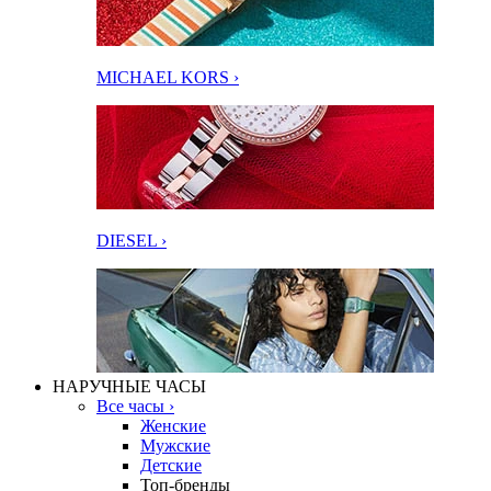
MICHAEL KORS ›
DIESEL ›
НАРУЧНЫЕ ЧАСЫ
Все часы ›
Женские
Мужские
Детские
Топ-бренды