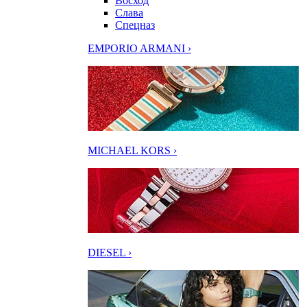
Восход
Слава
Спецназ
EMPORIO ARMANI ›
MICHAEL KORS ›
DIESEL ›