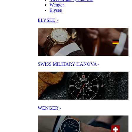
Wenger
Elysee
ELYSEE ›
SWISS MILITARY HANOVA ›
WENGER ›