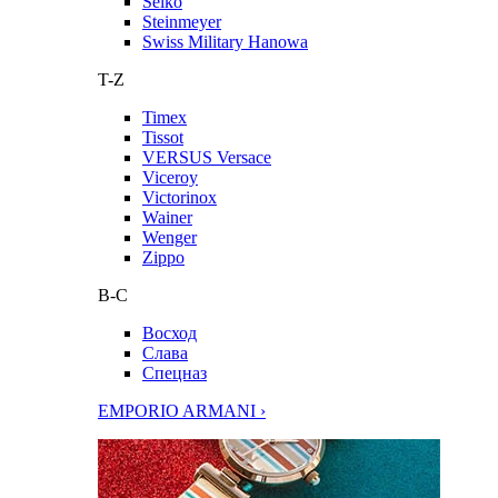
Seiko
Steinmeyer
Swiss Military Hanowa
T-Z
Timex
Tissot
VERSUS Versace
Viceroy
Victorinox
Wainer
Wenger
Zippo
В-С
Восход
Слава
Спецназ
EMPORIO ARMANI ›