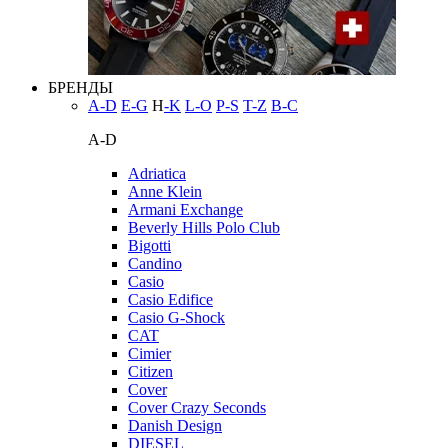
БРЕНДЫ
A-D
E-G
H
-K
L-O
P-S
T-Z
В-С
A-D
Adriatica
Anne Klein
Armani Exchange
Beverly Hills Polo Club
Bigotti
Candino
Casio
Casio Edifice
Casio G-Shock
CAT
Cimier
Citizen
Cover
Cover Crazy Seconds
Danish Design
DIESEL