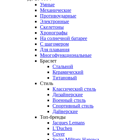
Умные
Механические
Противоударные
Электронные
Скелетоны
Хронографы
На солнечной батарее
С шагомером
Для плавания
Многофункциональные
Браслет
Стальной
Керамический
Титановый
Стиль
Классический стиль
Дизайнерские
Военный стиль
Спортивный стиль
Дайверские
Топ-бренды
Jacques Lemans
L'Duchen
Cover
Swiss Military Hanowa