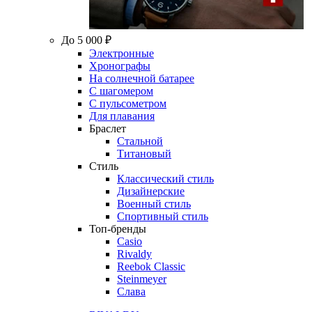
До 5 000 ₽
Электронные
Хронографы
На солнечной батарее
С шагомером
С пульсометром
Для плавания
Браслет
Стальной
Титановый
Стиль
Классический стиль
Дизайнерские
Военный стиль
Спортивный стиль
Топ-бренды
Casio
Rivaldy
Reebok Classic
Steinmeyer
Слава