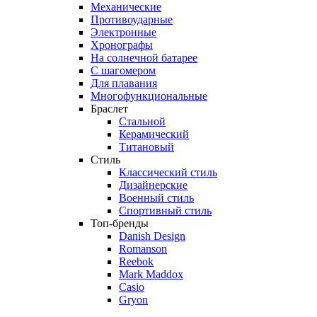
Механические
Противоударные
Электронные
Хронографы
На солнечной батарее
С шагомером
Для плавания
Многофункциональные
Браслет
Стальной
Керамический
Титановый
Стиль
Классический стиль
Дизайнерские
Военный стиль
Спортивный стиль
Топ-бренды
Danish Design
Romanson
Reebok
Mark Maddox
Casio
Gryon