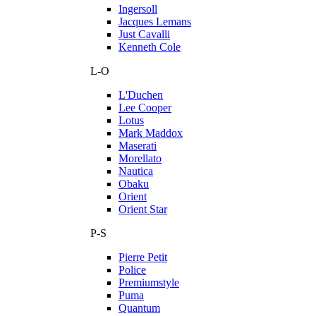
Ingersoll
Jacques Lemans
Just Cavalli
Kenneth Cole
L-O
L'Duchen
Lee Cooper
Lotus
Mark Maddox
Maserati
Morellato
Nautica
Obaku
Orient
Orient Star
P-S
Pierre Petit
Police
Premiumstyle
Puma
Quantum