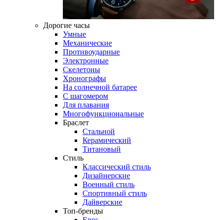
Дорогие часы
Умные
Механические
Противоударные
Электронные
Скелетоны
Хронографы
На солнечной батарее
С шагомером
Для плавания
Многофункциональные
Браслет
Стальной
Керамический
Титановый
Стиль
Классический стиль
Дизайнерские
Военный стиль
Спортивный стиль
Дайверские
Топ-бренды
Epos