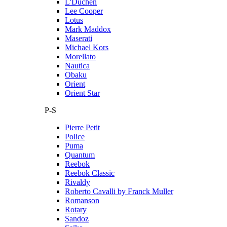
L'Duchen
Lee Cooper
Lotus
Mark Maddox
Maserati
Michael Kors
Morellato
Nautica
Obaku
Orient
Orient Star
P-S
Pierre Petit
Police
Puma
Quantum
Reebok
Reebok Classic
Rivaldy
Roberto Cavalli by Franck Muller
Romanson
Rotary
Sandoz