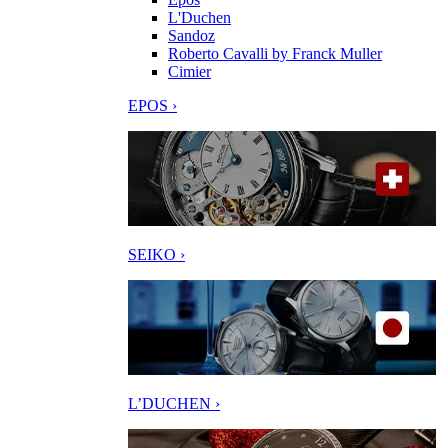
L'Duchen
Sandoz
Roberto Cavalli by Franck Muller
Cimier
EPOS ›
SEIKO ›
L’DUCHEN ›