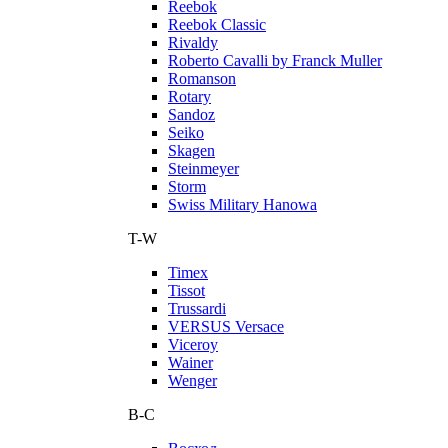
Reebok
Reebok Classic
Rivaldy
Roberto Cavalli by Franck Muller
Romanson
Rotary
Sandoz
Seiko
Skagen
Steinmeyer
Storm
Swiss Military Hanowa
T-W
Timex
Tissot
Trussardi
VERSUS Versace
Viceroy
Wainer
Wenger
В-С