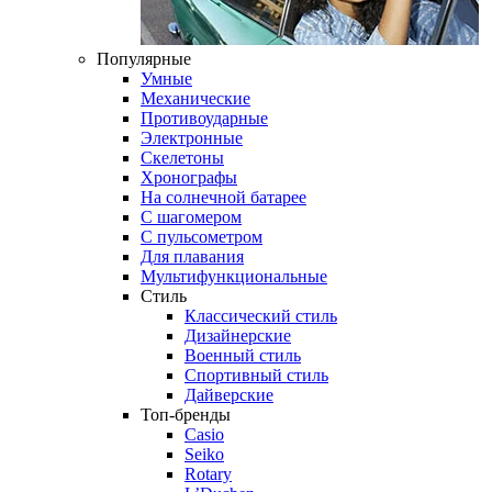
Популярные
Умные
Механические
Противоударные
Электронные
Скелетоны
Хронографы
На солнечной батарее
С шагомером
С пульсометром
Для плавания
Мультифункциональные
Стиль
Классический стиль
Дизайнерские
Военный стиль
Спортивный стиль
Дайверские
Топ-бренды
Casio
Seiko
Rotary