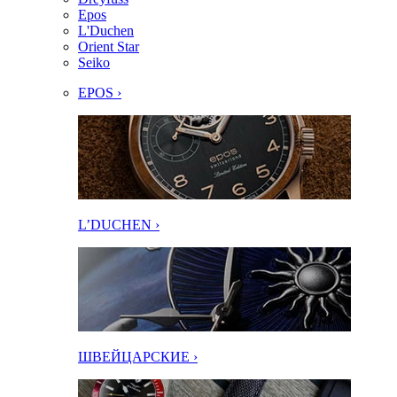
Epos
L'Duchen
Orient Star
Seiko
EPOS ›
L’DUCHEN ›
ШВЕЙЦАРСКИЕ ›