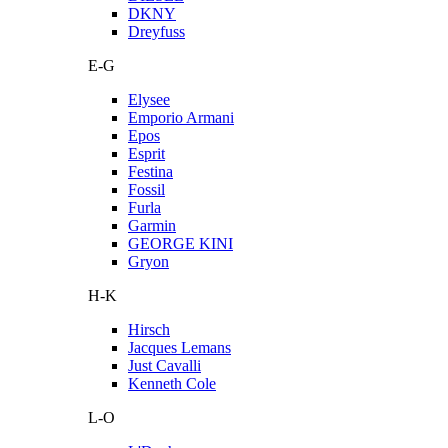
DKNY
Dreyfuss
E-G
Elysee
Emporio Armani
Epos
Esprit
Festina
Fossil
Furla
Garmin
GEORGE KINI
Gryon
H-K
Hirsch
Jacques Lemans
Just Cavalli
Kenneth Cole
L-O