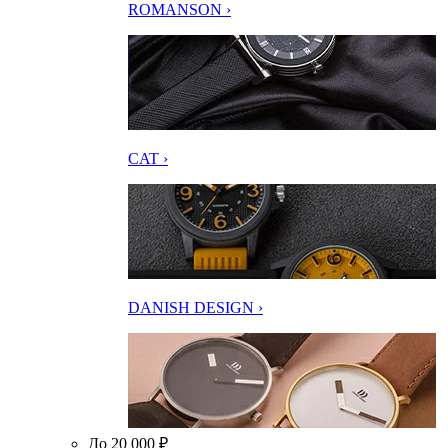
ROMANSON ›
CAT ›
DANISH DESIGN ›
До 20 000 ₽