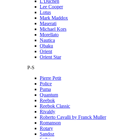
L'Duchen
Lee Cooper
Lotus
Mark Maddox
Maserati
Michael Kors
Morellato
Nautica
Obaku
Orient
Orient Star
P-S
Pierre Petit
Police
Puma
Quantum
Reebok
Reebok Classic
Rivaldy
Roberto Cavalli by Franck Muller
Romanson
Rotary
Sandoz