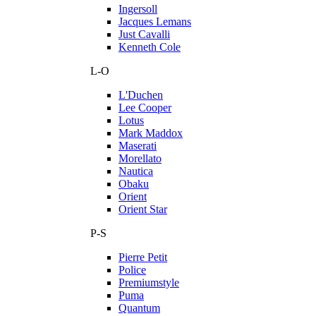
Ingersoll
Jacques Lemans
Just Cavalli
Kenneth Cole
L-O
L'Duchen
Lee Cooper
Lotus
Mark Maddox
Maserati
Morellato
Nautica
Obaku
Orient
Orient Star
P-S
Pierre Petit
Police
Premiumstyle
Puma
Quantum