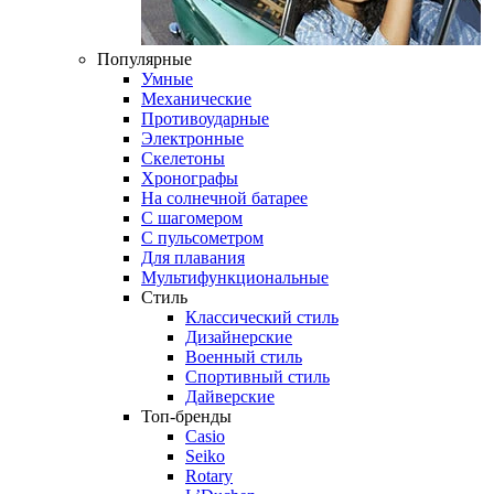
Популярные
Умные
Механические
Противоударные
Электронные
Скелетоны
Хронографы
На солнечной батарее
С шагомером
С пульсометром
Для плавания
Мультифункциональные
Стиль
Классический стиль
Дизайнерские
Военный стиль
Спортивный стиль
Дайверские
Топ-бренды
Casio
Seiko
Rotary