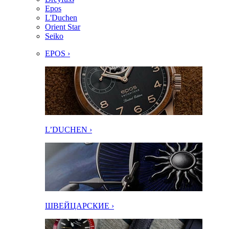
Epos
L'Duchen
Orient Star
Seiko
EPOS ›
L’DUCHEN ›
ШВЕЙЦАРСКИЕ ›