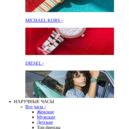
MICHAEL KORS ›
DIESEL ›
НАРУЧНЫЕ ЧАСЫ
Все часы ›
Женские
Мужские
Детские
Топ-бренды