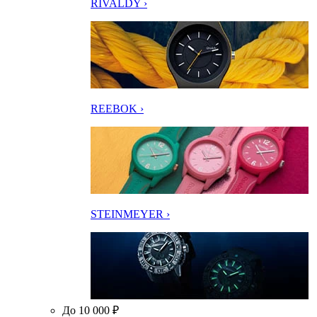
RIVALDY ›
REEBOK ›
STEINMEYER ›
До 10 000 ₽