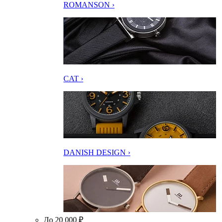
ROMANSON ›
CAT ›
DANISH DESIGN ›
До 20 000 ₽