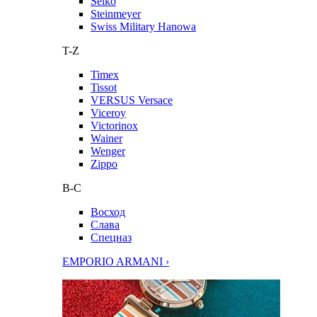
Seiko
Steinmeyer
Swiss Military Hanowa
T-Z
Timex
Tissot
VERSUS Versace
Viceroy
Victorinox
Wainer
Wenger
Zippo
В-С
Восход
Слава
Спецназ
EMPORIO ARMANI ›