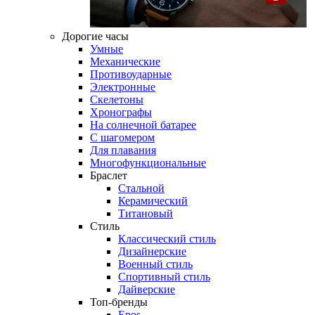
Дорогие часы
Умные
Механические
Противоударные
Электронные
Скелетоны
Хронографы
На солнечной батарее
С шагомером
Для плавания
Многофункциональные
Браслет
Стальной
Керамический
Титановый
Стиль
Классический стиль
Дизайнерские
Военный стиль
Спортивный стиль
Дайверские
Топ-бренды
Epos