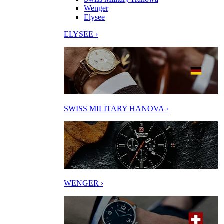
Wenger
Elysee
ELYSEE ›
SWISS MILITARY HANOVA ›
WENGER ›