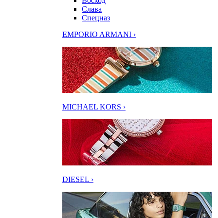
Восход
Слава
Спецназ
EMPORIO ARMANI ›
MICHAEL KORS ›
DIESEL ›