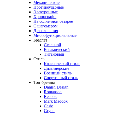
Механические
Противоударные
Электронные
Хронографы
На солнечной батарее
С шагомером
Для плавания
Многофункциональные
Браслет
Стальной
Керамический
Титановый
Стиль
Классический стиль
Дизайнерские
Военный стиль
Спортивный стиль
Топ-бренды
Danish Design
Romanson
Reebok
Mark Maddox
Casio
Gryon