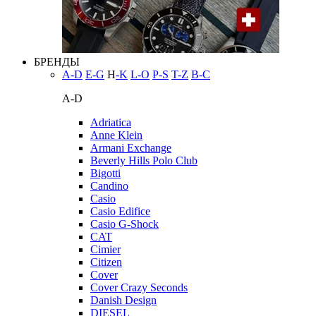
БРЕНДЫ
A-D
E-G
H
-K
L-O
P-S
T-Z
В-С
A-D
Adriatica
Anne Klein
Armani Exchange
Beverly Hills Polo Club
Bigotti
Candino
Casio
Casio Edifice
Casio G-Shock
CAT
Cimier
Citizen
Cover
Cover Crazy Seconds
Danish Design
DIESEL