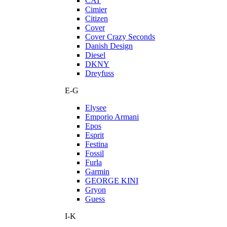
CAT
Cimier
Citizen
Cover
Cover Crazy Seconds
Danish Design
Diesel
DKNY
Dreyfuss
E-G
Elysee
Emporio Armani
Epos
Esprit
Festina
Fossil
Furla
Garmin
GEORGE KINI
Gryon
Guess
I-K