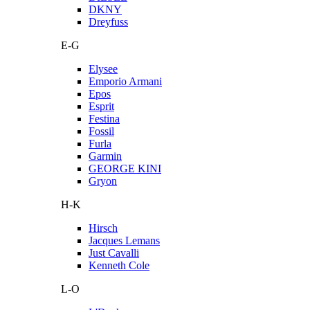
DKNY
Dreyfuss
E-G
Elysee
Emporio Armani
Epos
Esprit
Festina
Fossil
Furla
Garmin
GEORGE KINI
Gryon
H-K
Hirsch
Jacques Lemans
Just Cavalli
Kenneth Cole
L-O