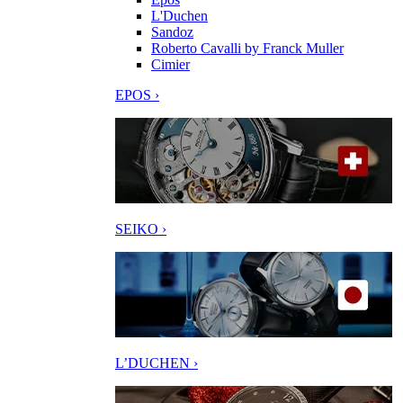
L'Duchen
Sandoz
Roberto Cavalli by Franck Muller
Cimier
EPOS ›
SEIKO ›
L’DUCHEN ›