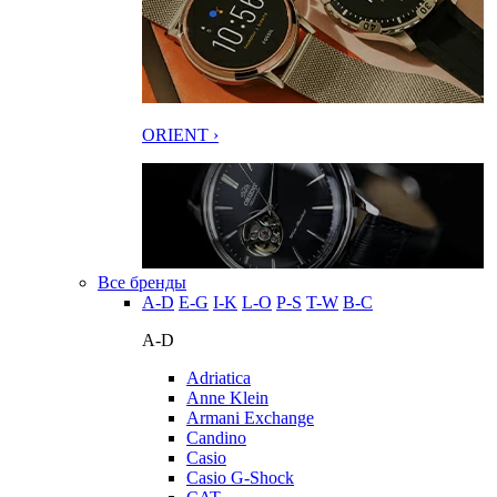
ORIENT ›
Все бренды
A-D
E-G
I-K
L-O
P-S
T-W
В-С
A-D
Adriatica
Anne Klein
Armani Exchange
Candino
Casio
Casio G-Shock