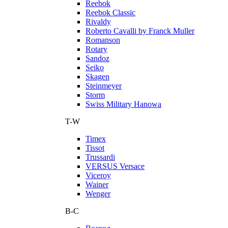
Reebok
Reebok Classic
Rivaldy
Roberto Cavalli by Franck Muller
Romanson
Rotary
Sandoz
Seiko
Skagen
Steinmeyer
Storm
Swiss Military Hanowa
T-W
Timex
Tissot
Trussardi
VERSUS Versace
Viceroy
Wainer
Wenger
В-С