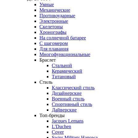
Умные
Механические
Противоударные
Электронные
Скелетоны
Хронографы
На солнечной батарее
С шагомером
Для плавания
Многофункциональные
Браслет
Стальной
Керамический
Титановый
Стиль
Классический стиль
Дизайнерские
Военный стиль
Спортивный стиль
Дайверские
Топ-бренды
Jacques Lemans
L'Duchen
Cover
Swiss Military Hanowa