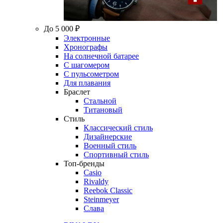
До 5 000 ₽
Электронные
Хронографы
На солнечной батарее
С шагомером
С пульсометром
Для плавания
Браслет
Стальной
Титановый
Стиль
Классический стиль
Дизайнерские
Военный стиль
Спортивный стиль
Топ-бренды
Casio
Rivaldy
Reebok Classic
Steinmeyer
Слава