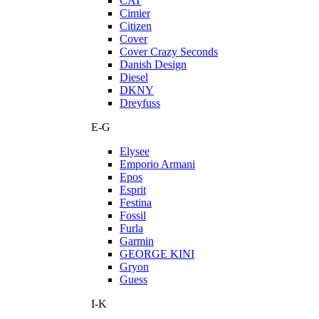
CAT
Cimier
Citizen
Cover
Cover Crazy Seconds
Danish Design
Diesel
DKNY
Dreyfuss
E-G
Elysee
Emporio Armani
Epos
Esprit
Festina
Fossil
Furla
Garmin
GEORGE KINI
Gryon
Guess
I-K