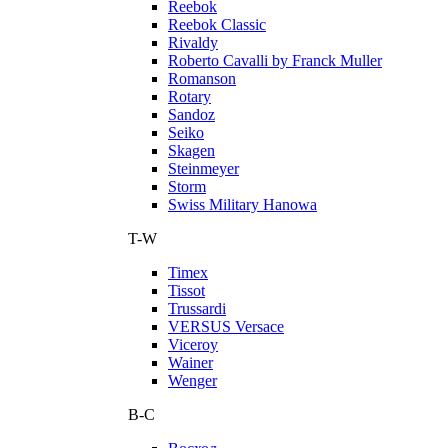
Reebok
Reebok Classic
Rivaldy
Roberto Cavalli by Franck Muller
Romanson
Rotary
Sandoz
Seiko
Skagen
Steinmeyer
Storm
Swiss Military Hanowa
T-W
Timex
Tissot
Trussardi
VERSUS Versace
Viceroy
Wainer
Wenger
В-С