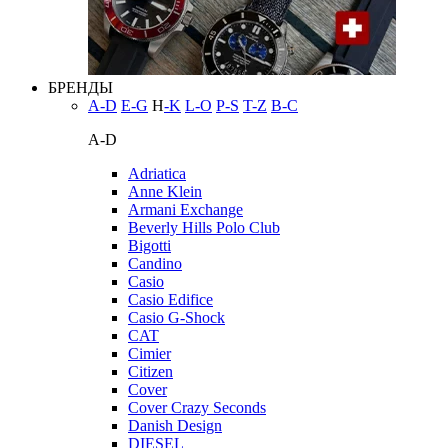
БРЕНДЫ
A-D
E-G
H
-K
L-O
P-S
T-Z
В-С
A-D
Adriatica
Anne Klein
Armani Exchange
Beverly Hills Polo Club
Bigotti
Candino
Casio
Casio Edifice
Casio G-Shock
CAT
Cimier
Citizen
Cover
Cover Crazy Seconds
Danish Design
DIESEL