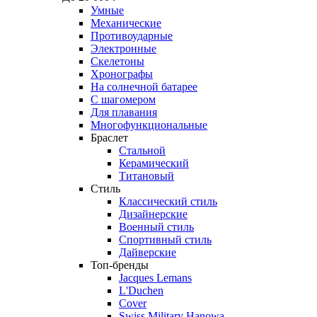
Умные
Механические
Противоударные
Электронные
Скелетоны
Хронографы
На солнечной батарее
С шагомером
Для плавания
Многофункциональные
Браслет
Стальной
Керамический
Титановый
Стиль
Классический стиль
Дизайнерские
Военный стиль
Спортивный стиль
Дайверские
Топ-бренды
Jacques Lemans
L'Duchen
Cover
Swiss Military Hanowa