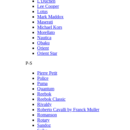
L'Duchen
Lee Cooper
Lotus
Mark Maddox
Maserati
Michael Kors
Morellato
Nautica
Obaku
Orient
Orient Star
P-S
Pierre Petit
Police
Puma
Quantum
Reebok
Reebok Classic
Rivaldy
Roberto Cavalli by Franck Muller
Romanson
Rotary
Sandoz