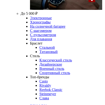
До 5 000 ₽
Электронные
Хронографы
На солнечной батарее
С шагомером
С пульсометром
Для плавания
Браслет
Стальной
Титановый
Стиль
Классический стиль
Дизайнерские
Военный стиль
Спортивный стиль
Топ-бренды
Casio
Rivaldy
Reebok Classic
Steinmeyer
Слава