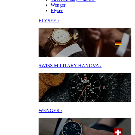
Wenger
Elysee
ELYSEE ›
SWISS MILITARY HANOVA ›
WENGER ›