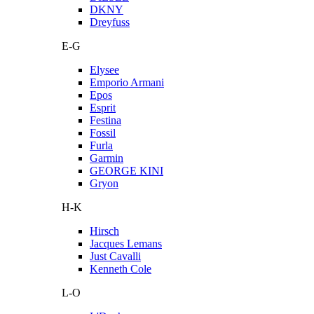
DKNY
Dreyfuss
E-G
Elysee
Emporio Armani
Epos
Esprit
Festina
Fossil
Furla
Garmin
GEORGE KINI
Gryon
H-K
Hirsch
Jacques Lemans
Just Cavalli
Kenneth Cole
L-O