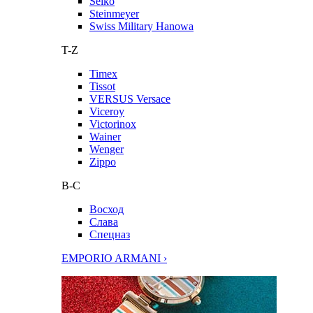
Seiko
Steinmeyer
Swiss Military Hanowa
T-Z
Timex
Tissot
VERSUS Versace
Viceroy
Victorinox
Wainer
Wenger
Zippo
В-С
Восход
Слава
Спецназ
EMPORIO ARMANI ›