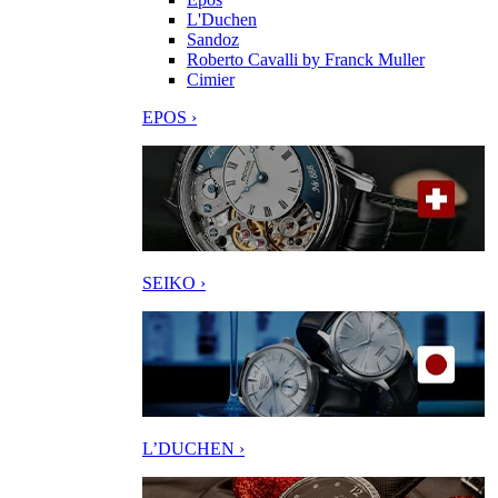
L'Duchen
Sandoz
Roberto Cavalli by Franck Muller
Cimier
EPOS ›
SEIKO ›
L’DUCHEN ›