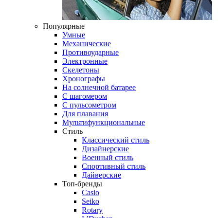
Популярные
Умные
Механические
Противоударные
Электронные
Скелетоны
Хронографы
На солнечной батарее
С шагомером
С пульсометром
Для плавания
Мультифункциональные
Стиль
Классический стиль
Дизайнерские
Военный стиль
Спортивный стиль
Дайверские
Топ-бренды
Casio
Seiko
Rotary