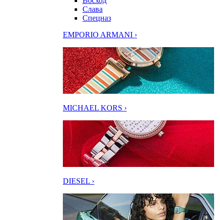
Восход
Слава
Спецназ
EMPORIO ARMANI ›
MICHAEL KORS ›
DIESEL ›