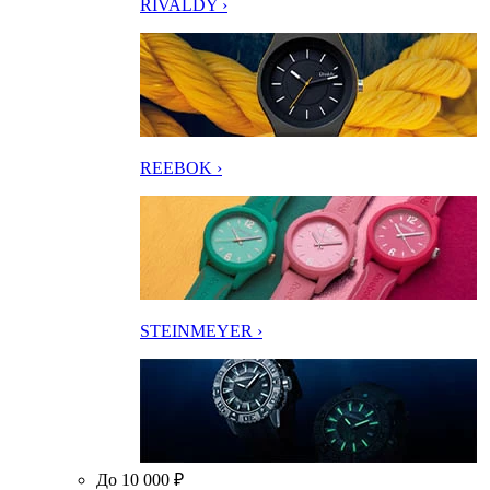
RIVALDY ›
REEBOK ›
STEINMEYER ›
До 10 000 ₽