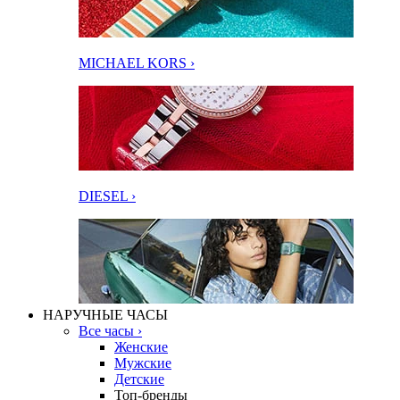
MICHAEL KORS ›
DIESEL ›
НАРУЧНЫЕ ЧАСЫ
Все часы ›
Женские
Мужские
Детские
Топ-бренды