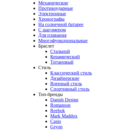
Механические
Противоударные
Электронные
Хронографы
На солнечной батарее
С шагомером
Для плавания
Многофункциональные
Браслет
Стальной
Керамический
Титановый
Стиль
Классический стиль
Дизайнерские
Военный стиль
Спортивный стиль
Топ-бренды
Danish Design
Romanson
Reebok
Mark Maddox
Casio
Gryon