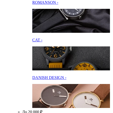
ROMANSON ›
CAT ›
DANISH DESIGN ›
До 20 000 ₽