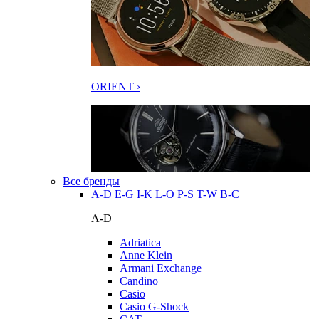
ORIENT ›
Все бренды
A-D
E-G
I-K
L-O
P-S
T-W
В-С
A-D
Adriatica
Anne Klein
Armani Exchange
Candino
Casio
Casio G-Shock