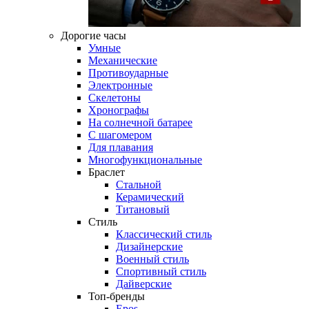
Дорогие часы
Умные
Механические
Противоударные
Электронные
Скелетоны
Хронографы
На солнечной батарее
С шагомером
Для плавания
Многофункциональные
Браслет
Стальной
Керамический
Титановый
Стиль
Классический стиль
Дизайнерские
Военный стиль
Спортивный стиль
Дайверские
Топ-бренды
Epos