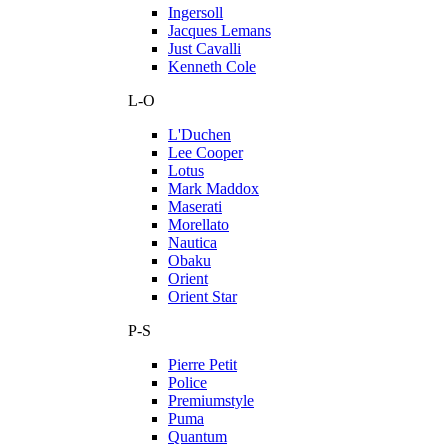
Ingersoll
Jacques Lemans
Just Cavalli
Kenneth Cole
L-O
L'Duchen
Lee Cooper
Lotus
Mark Maddox
Maserati
Morellato
Nautica
Obaku
Orient
Orient Star
P-S
Pierre Petit
Police
Premiumstyle
Puma
Quantum