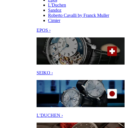
L'Duchen
Sandoz
Roberto Cavalli by Franck Muller
Cimier
EPOS ›
SEIKO ›
L’DUCHEN ›