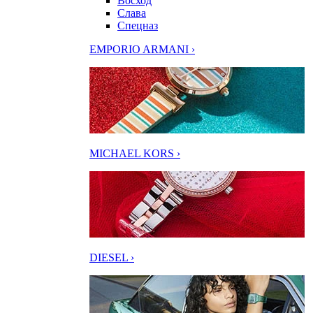
Восход
Слава
Спецназ
EMPORIO ARMANI ›
MICHAEL KORS ›
DIESEL ›