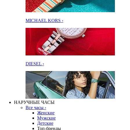
MICHAEL KORS ›
DIESEL ›
НАРУЧНЫЕ ЧАСЫ
Все часы ›
Женские
Мужские
Детские
Топ-бренды