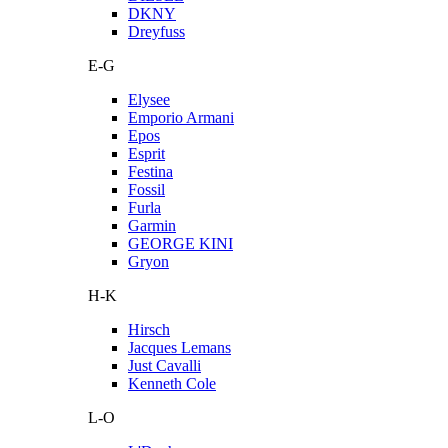
DKNY
Dreyfuss
E-G
Elysee
Emporio Armani
Epos
Esprit
Festina
Fossil
Furla
Garmin
GEORGE KINI
Gryon
H-K
Hirsch
Jacques Lemans
Just Cavalli
Kenneth Cole
L-O