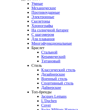
Умные
Механические
Противоударные
Электронные
Скелетоны
Хронографы
На солнечной батарее
С шагомером
Для плавания
Многофункциональные
Браслет
Стальной
Керамический
Титановый
Стиль
Классический стиль
Дизайнерские
Военный стиль
Спортивный стиль
Дайверские
Топ-бренды
Jacques Lemans
L'Duchen
Cover
Swiss Military Hanowa