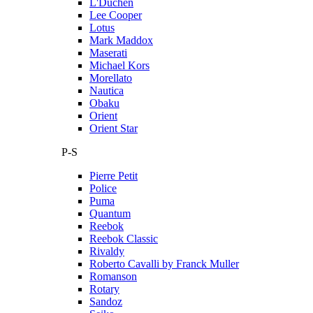
L'Duchen
Lee Cooper
Lotus
Mark Maddox
Maserati
Michael Kors
Morellato
Nautica
Obaku
Orient
Orient Star
P-S
Pierre Petit
Police
Puma
Quantum
Reebok
Reebok Classic
Rivaldy
Roberto Cavalli by Franck Muller
Romanson
Rotary
Sandoz