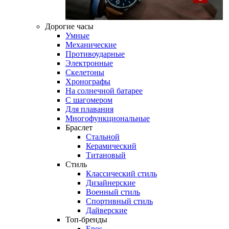
Дорогие часы
Умные
Механические
Противоударные
Электронные
Скелетоны
Хронографы
На солнечной батарее
С шагомером
Для плавания
Многофункциональные
Браслет
Стальной
Керамический
Титановый
Стиль
Классический стиль
Дизайнерские
Военный стиль
Спортивный стиль
Дайверские
Топ-бренды
Epos