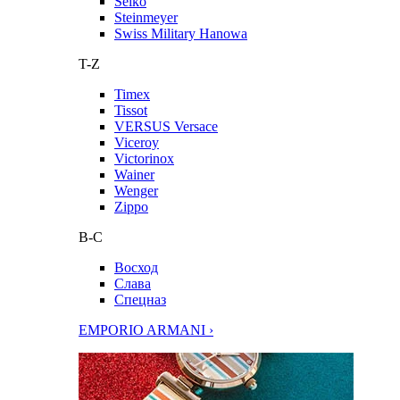
Seiko
Steinmeyer
Swiss Military Hanowa
T-Z
Timex
Tissot
VERSUS Versace
Viceroy
Victorinox
Wainer
Wenger
Zippo
В-С
Восход
Слава
Спецназ
EMPORIO ARMANI ›