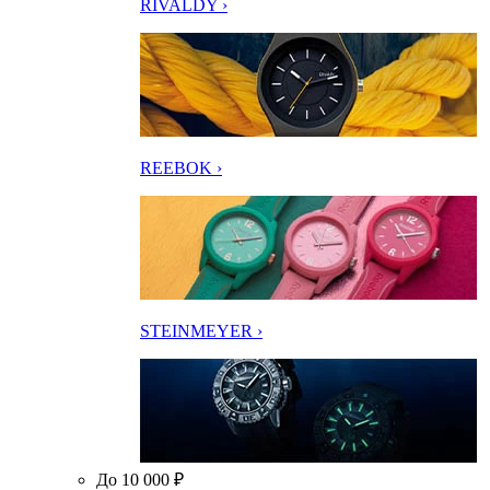
RIVALDY ›
REEBOK ›
STEINMEYER ›
До 10 000 ₽