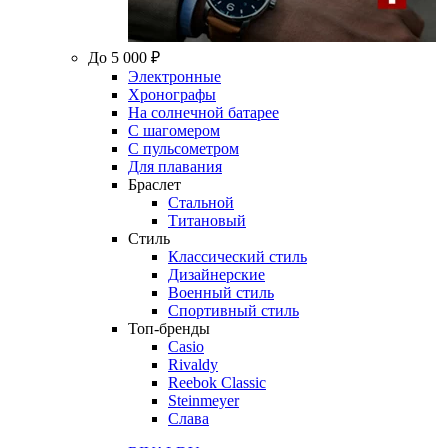
До 5 000 ₽
Электронные
Хронографы
На солнечной батарее
С шагомером
С пульсометром
Для плавания
Браслет
Стальной
Титановый
Стиль
Классический стиль
Дизайнерские
Военный стиль
Спортивный стиль
Топ-бренды
Casio
Rivaldy
Reebok Classic
Steinmeyer
Слава