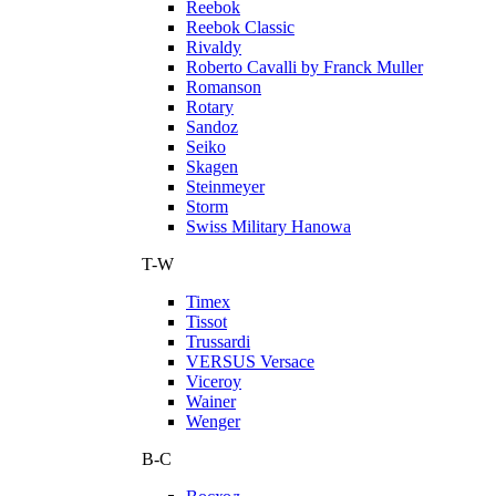
Reebok
Reebok Classic
Rivaldy
Roberto Cavalli by Franck Muller
Romanson
Rotary
Sandoz
Seiko
Skagen
Steinmeyer
Storm
Swiss Military Hanowa
T-W
Timex
Tissot
Trussardi
VERSUS Versace
Viceroy
Wainer
Wenger
В-С