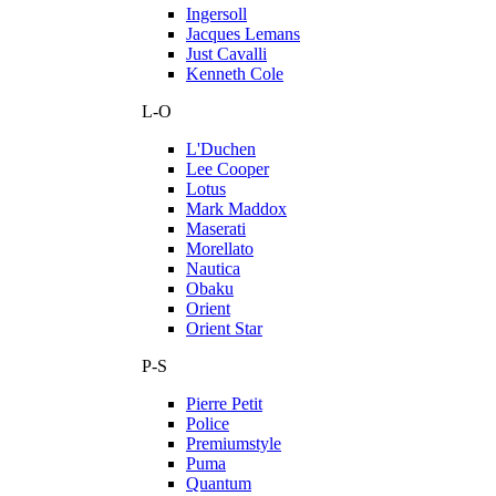
Ingersoll
Jacques Lemans
Just Cavalli
Kenneth Cole
L-O
L'Duchen
Lee Cooper
Lotus
Mark Maddox
Maserati
Morellato
Nautica
Obaku
Orient
Orient Star
P-S
Pierre Petit
Police
Premiumstyle
Puma
Quantum