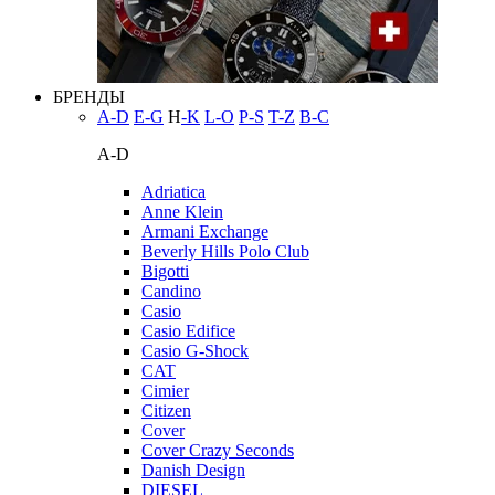
БРЕНДЫ
A-D
E-G
H
-K
L-O
P-S
T-Z
В-С
A-D
Adriatica
Anne Klein
Armani Exchange
Beverly Hills Polo Club
Bigotti
Candino
Casio
Casio Edifice
Casio G-Shock
CAT
Cimier
Citizen
Cover
Cover Crazy Seconds
Danish Design
DIESEL