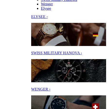
Wenger
Elysee
ELYSEE ›
SWISS MILITARY HANOVA ›
WENGER ›