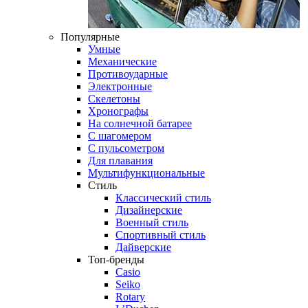
Популярные
Умные
Механические
Противоударные
Электронные
Скелетоны
Хронографы
На солнечной батарее
С шагомером
С пульсометром
Для плавания
Мультифункциональные
Стиль
Классический стиль
Дизайнерские
Военный стиль
Спортивный стиль
Дайверские
Топ-бренды
Casio
Seiko
Rotary