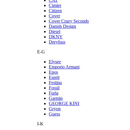
CAT
Cimier
Citizen
Cover
Cover Crazy Seconds
Danish Design
Diesel
DKNY
Dreyfuss
E-G
Elysee
Emporio Armani
Epos
Esprit
Festina
Fossil
Furla
Garmin
GEORGE KINI
Gryon
Guess
I-K