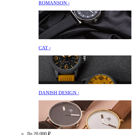
ROMANSON ›
CAT ›
DANISH DESIGN ›
До 20 000 ₽