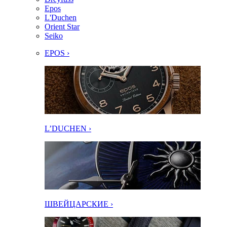
Epos
L'Duchen
Orient Star
Seiko
EPOS ›
L’DUCHEN ›
ШВЕЙЦАРСКИЕ ›