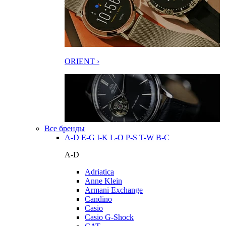
ORIENT ›
Все бренды
A-D
E-G
I-K
L-O
P-S
T-W
В-С
A-D
Adriatica
Anne Klein
Armani Exchange
Candino
Casio
Casio G-Shock