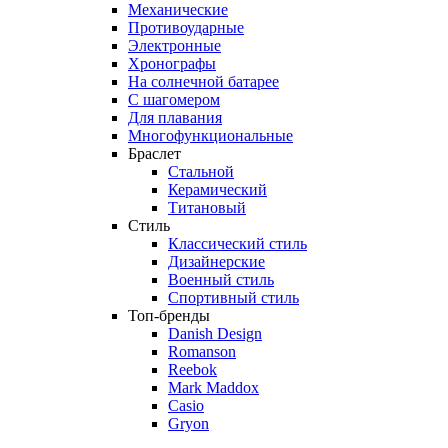
Механические
Противоударные
Электронные
Хронографы
На солнечной батарее
С шагомером
Для плавания
Многофункциональные
Браслет
Стальной
Керамический
Титановый
Стиль
Классический стиль
Дизайнерские
Военный стиль
Спортивный стиль
Топ-бренды
Danish Design
Romanson
Reebok
Mark Maddox
Casio
Gryon