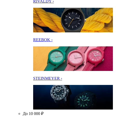
RIVALDY ›
REEBOK ›
STEINMEYER ›
До 10 000 ₽