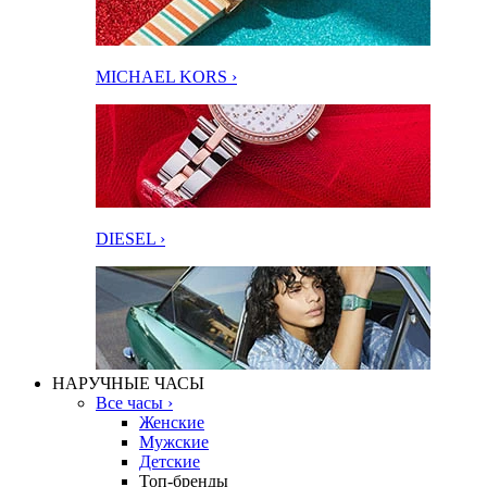
MICHAEL KORS ›
DIESEL ›
НАРУЧНЫЕ ЧАСЫ
Все часы ›
Женские
Мужские
Детские
Топ-бренды