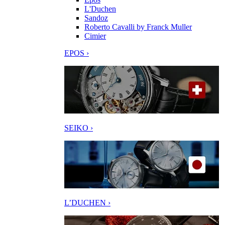
L'Duchen
Sandoz
Roberto Cavalli by Franck Muller
Cimier
EPOS ›
SEIKO ›
L’DUCHEN ›