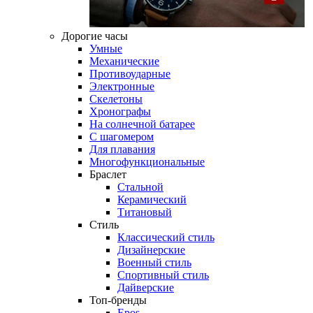
Дорогие часы
Умные
Механические
Противоударные
Электронные
Скелетоны
Хронографы
На солнечной батарее
С шагомером
Для плавания
Многофункциональные
Браслет
Стальной
Керамический
Титановый
Стиль
Классический стиль
Дизайнерские
Военный стиль
Спортивный стиль
Дайверские
Топ-бренды
Epos