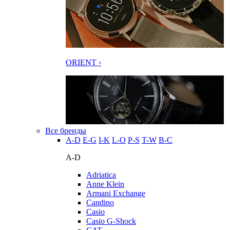
ORIENT ›
Все бренды
A-D
E-G
I-K
L-O
P-S
T-W
В-С
A-D
Adriatica
Anne Klein
Armani Exchange
Candino
Casio
Casio G-Shock