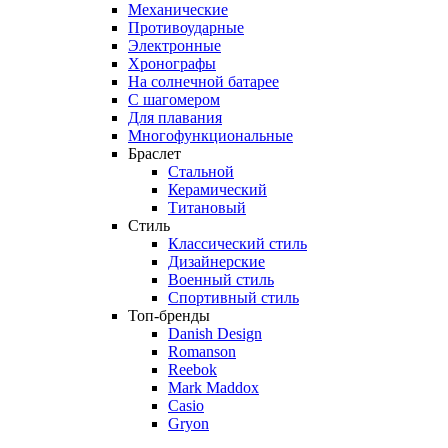
Механические
Противоударные
Электронные
Хронографы
На солнечной батарее
С шагомером
Для плавания
Многофункциональные
Браслет
Стальной
Керамический
Титановый
Стиль
Классический стиль
Дизайнерские
Военный стиль
Спортивный стиль
Топ-бренды
Danish Design
Romanson
Reebok
Mark Maddox
Casio
Gryon