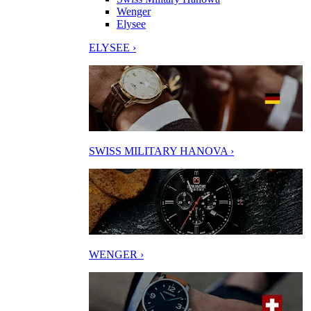
Wenger
Elysee
ELYSEE ›
SWISS MILITARY HANOVA ›
WENGER ›