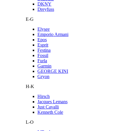
DKNY
Dreyfuss
E-G
Elysee
Emporio Armani
Epos
Esprit
Festina
Fossil
Furla
Garmin
GEORGE KINI
Gryon
H-K
Hirsch
Jacques Lemans
Just Cavalli
Kenneth Cole
L-O