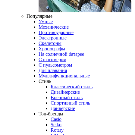
Популярные
Умные
Механические
Противоударные
Электронные
Скелетоны
Хронографы
На солнечной батарее
С шагомером
С пульсометром
Для плавания
Мультифункциональные
Стиль
Классический стиль
Дизайнерские
Военный стиль
Спортивный стиль
Дайверские
Топ-бренды
Casio
Seiko
Rotary