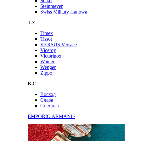
Seiko
Steinmeyer
Swiss Military Hanowa
T-Z
Timex
Tissot
VERSUS Versace
Viceroy
Victorinox
Wainer
Wenger
Zippo
В-С
Восход
Слава
Спецназ
EMPORIO ARMANI ›