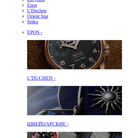
Epos
L'Duchen
Orient Star
Seiko
EPOS ›
L’DUCHEN ›
ШВЕЙЦАРСКИЕ ›