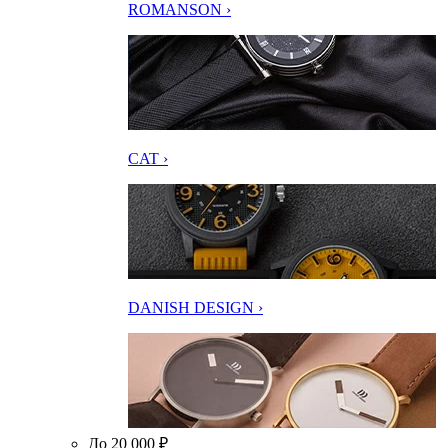
ROMANSON ›
CAT ›
DANISH DESIGN ›
До 20 000 ₽