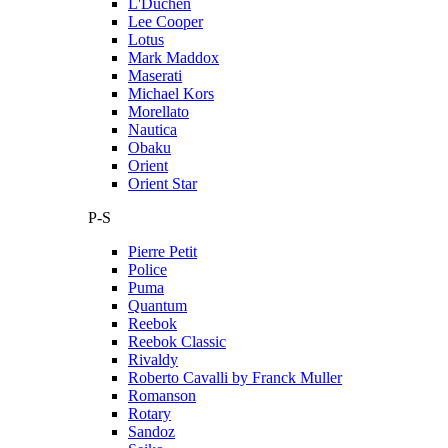
L'Duchen
Lee Cooper
Lotus
Mark Maddox
Maserati
Michael Kors
Morellato
Nautica
Obaku
Orient
Orient Star
P-S
Pierre Petit
Police
Puma
Quantum
Reebok
Reebok Classic
Rivaldy
Roberto Cavalli by Franck Muller
Romanson
Rotary
Sandoz