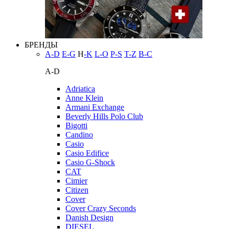
БРЕНДЫ
A-D
E-G
H
-K
L-O
P-S
T-Z
В-С
A-D
Adriatica
Anne Klein
Armani Exchange
Beverly Hills Polo Club
Bigotti
Candino
Casio
Casio Edifice
Casio G-Shock
CAT
Cimier
Citizen
Cover
Cover Crazy Seconds
Danish Design
DIESEL