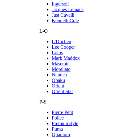
Ingersoll
Jacques Lemans
Just Cavalli
Kenneth Cole
L-O
L'Duchen
Lee Cooper
Lotus
Mark Maddox
Maserati
Morellato
Nautica
Obaku
Orient
Orient Star
P-S
Pierre Petit
Police
Premiumstyle
Puma
Quantum