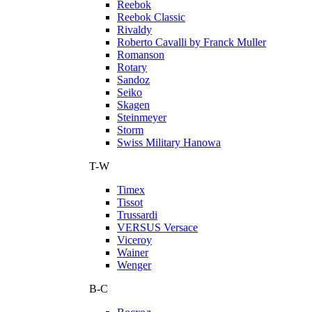
Reebok
Reebok Classic
Rivaldy
Roberto Cavalli by Franck Muller
Romanson
Rotary
Sandoz
Seiko
Skagen
Steinmeyer
Storm
Swiss Military Hanowa
T-W
Timex
Tissot
Trussardi
VERSUS Versace
Viceroy
Wainer
Wenger
В-С