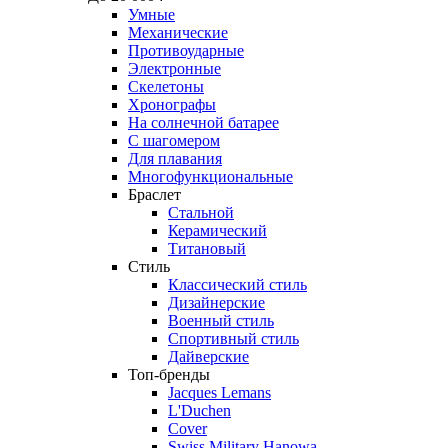
Умные
Механические
Противоударные
Электронные
Скелетоны
Хронографы
На солнечной батарее
С шагомером
Для плавания
Многофункциональные
Браслет
Стальной
Керамический
Титановый
Стиль
Классический стиль
Дизайнерские
Военный стиль
Спортивный стиль
Дайверские
Топ-бренды
Jacques Lemans
L'Duchen
Cover
Swiss Military Hanowa