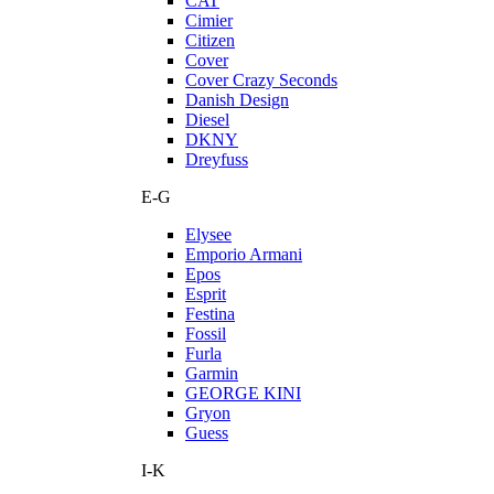
CAT
Cimier
Citizen
Cover
Cover Crazy Seconds
Danish Design
Diesel
DKNY
Dreyfuss
E-G
Elysee
Emporio Armani
Epos
Esprit
Festina
Fossil
Furla
Garmin
GEORGE KINI
Gryon
Guess
I-K