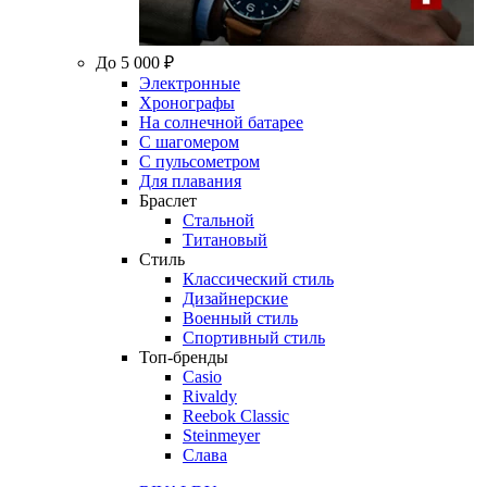
До 5 000 ₽
Электронные
Хронографы
На солнечной батарее
С шагомером
С пульсометром
Для плавания
Браслет
Стальной
Титановый
Стиль
Классический стиль
Дизайнерские
Военный стиль
Спортивный стиль
Топ-бренды
Casio
Rivaldy
Reebok Classic
Steinmeyer
Слава