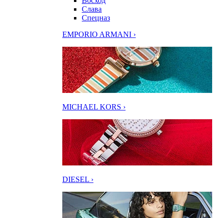
Восход
Слава
Спецназ
EMPORIO ARMANI ›
MICHAEL KORS ›
DIESEL ›