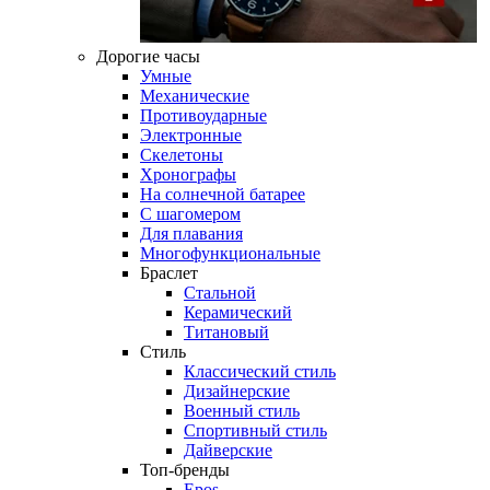
Дорогие часы
Умные
Механические
Противоударные
Электронные
Скелетоны
Хронографы
На солнечной батарее
С шагомером
Для плавания
Многофункциональные
Браслет
Стальной
Керамический
Титановый
Стиль
Классический стиль
Дизайнерские
Военный стиль
Спортивный стиль
Дайверские
Топ-бренды
Epos