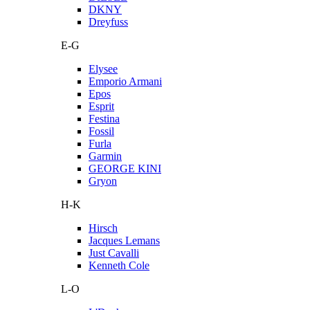
DKNY
Dreyfuss
E-G
Elysee
Emporio Armani
Epos
Esprit
Festina
Fossil
Furla
Garmin
GEORGE KINI
Gryon
H-K
Hirsch
Jacques Lemans
Just Cavalli
Kenneth Cole
L-O