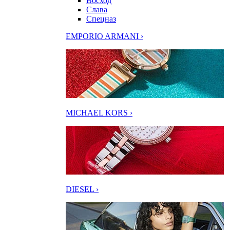
Восход
Слава
Спецназ
EMPORIO ARMANI ›
MICHAEL KORS ›
DIESEL ›