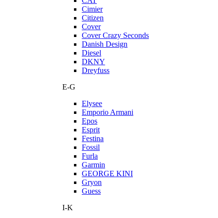
CAT
Cimier
Citizen
Cover
Cover Crazy Seconds
Danish Design
Diesel
DKNY
Dreyfuss
E-G
Elysee
Emporio Armani
Epos
Esprit
Festina
Fossil
Furla
Garmin
GEORGE KINI
Gryon
Guess
I-K