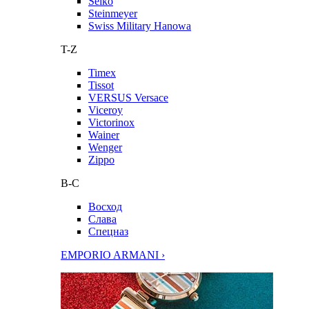
Seiko
Steinmeyer
Swiss Military Hanowa
T-Z
Timex
Tissot
VERSUS Versace
Viceroy
Victorinox
Wainer
Wenger
Zippo
В-С
Восход
Слава
Спецназ
EMPORIO ARMANI ›