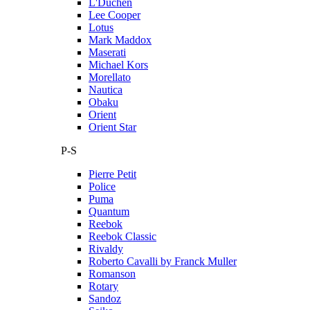
L'Duchen
Lee Cooper
Lotus
Mark Maddox
Maserati
Michael Kors
Morellato
Nautica
Obaku
Orient
Orient Star
P-S
Pierre Petit
Police
Puma
Quantum
Reebok
Reebok Classic
Rivaldy
Roberto Cavalli by Franck Muller
Romanson
Rotary
Sandoz