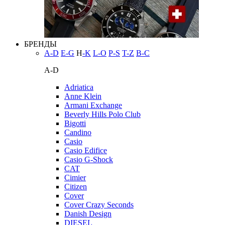
БРЕНДЫ
A-D
E-G
H
-K
L-O
P-S
T-Z
В-С
A-D
Adriatica
Anne Klein
Armani Exchange
Beverly Hills Polo Club
Bigotti
Candino
Casio
Casio Edifice
Casio G-Shock
CAT
Cimier
Citizen
Cover
Cover Crazy Seconds
Danish Design
DIESEL