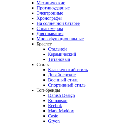
Механические
Противоударные
Электронные
Хронографы
На солнечной батарее
С шагомером
Для плавания
Многофункциональные
Браслет
Стальной
Керамический
Титановый
Стиль
Классический стиль
Дизайнерские
Военный стиль
Спортивный стиль
Топ-бренды
Danish Design
Romanson
Reebok
Mark Maddox
Casio
Gryon