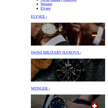
Wenger
Elysee
ELYSEE ›
SWISS MILITARY HANOVA ›
WENGER ›