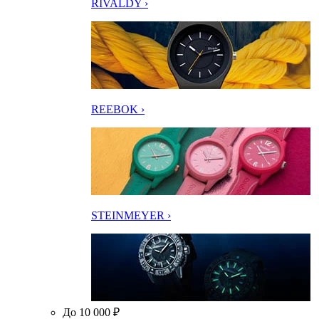
RIVALDY ›
REEBOK ›
STEINMEYER ›
До 10 000 ₽