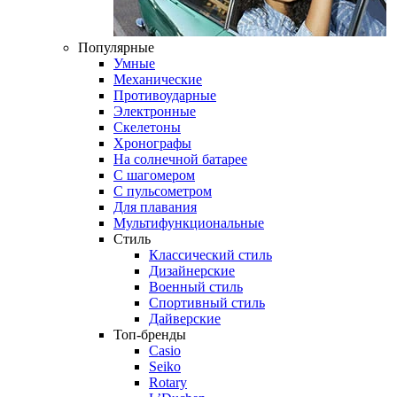
Популярные
Умные
Механические
Противоударные
Электронные
Скелетоны
Хронографы
На солнечной батарее
С шагомером
С пульсометром
Для плавания
Мультифункциональные
Стиль
Классический стиль
Дизайнерские
Военный стиль
Спортивный стиль
Дайверские
Топ-бренды
Casio
Seiko
Rotary