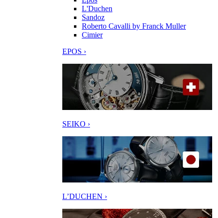
L'Duchen
Sandoz
Roberto Cavalli by Franck Muller
Cimier
EPOS ›
SEIKO ›
L’DUCHEN ›