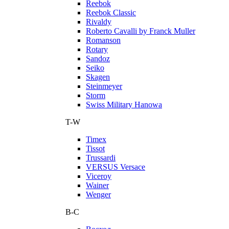
Reebok
Reebok Classic
Rivaldy
Roberto Cavalli by Franck Muller
Romanson
Rotary
Sandoz
Seiko
Skagen
Steinmeyer
Storm
Swiss Military Hanowa
T-W
Timex
Tissot
Trussardi
VERSUS Versace
Viceroy
Wainer
Wenger
В-С