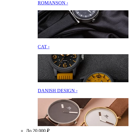
ROMANSON ›
CAT ›
DANISH DESIGN ›
До 20 000 ₽