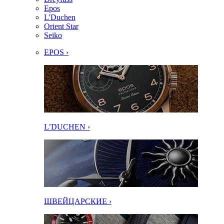
Epos
L'Duchen
Orient Star
Seiko
EPOS ›
L’DUCHEN ›
ШВЕЙЦАРСКИЕ ›