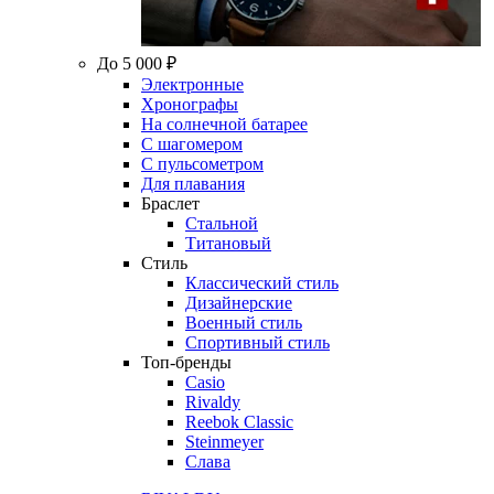
До 5 000 ₽
Электронные
Хронографы
На солнечной батарее
С шагомером
С пульсометром
Для плавания
Браслет
Стальной
Титановый
Стиль
Классический стиль
Дизайнерские
Военный стиль
Спортивный стиль
Топ-бренды
Casio
Rivaldy
Reebok Classic
Steinmeyer
Слава