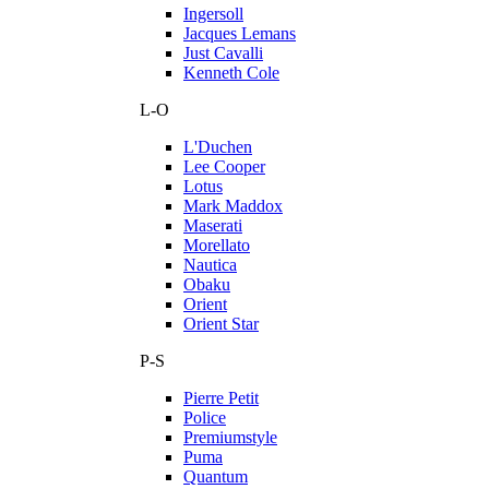
Ingersoll
Jacques Lemans
Just Cavalli
Kenneth Cole
L-O
L'Duchen
Lee Cooper
Lotus
Mark Maddox
Maserati
Morellato
Nautica
Obaku
Orient
Orient Star
P-S
Pierre Petit
Police
Premiumstyle
Puma
Quantum