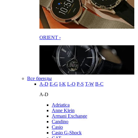
ORIENT ›
Все бренды
A-D
E-G
I-K
L-O
P-S
T-W
В-С
A-D
Adriatica
Anne Klein
Armani Exchange
Candino
Casio
Casio G-Shock