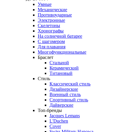
Умные
Механические
Противоударные
Электронные
Скелетоны
Хронографы
На солнечной батарее
С шагомером
Для плавания
Многофункциональные
Браслет
Стальной
Керамический
Титановый
Стиль
Классический стиль
Дизайнерские
Военный стиль
Спортивный стиль
Дайверские
Топ-бренды
Jacques Lemans
L'Duchen
Cover
Swiss Military Hanowa