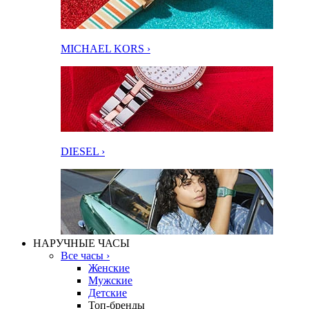
MICHAEL KORS ›
DIESEL ›
НАРУЧНЫЕ ЧАСЫ
Все часы ›
Женские
Мужские
Детские
Топ-бренды