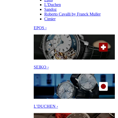
L'Duchen
Sandoz
Roberto Cavalli by Franck Muller
Cimier
EPOS ›
SEIKO ›
L’DUCHEN ›