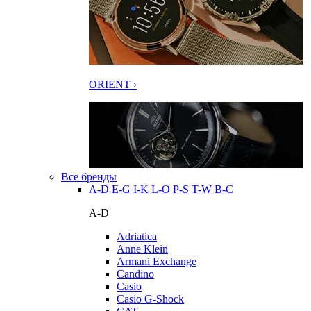
ORIENT ›
Все бренды
A-D
E-G
I-K
L-O
P-S
T-W
В-С
A-D
Adriatica
Anne Klein
Armani Exchange
Candino
Casio
Casio G-Shock