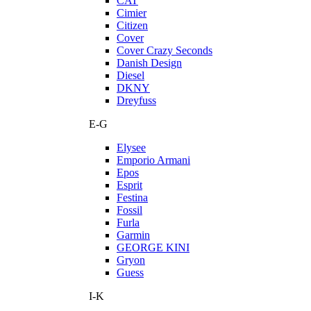
CAT
Cimier
Citizen
Cover
Cover Crazy Seconds
Danish Design
Diesel
DKNY
Dreyfuss
E-G
Elysee
Emporio Armani
Epos
Esprit
Festina
Fossil
Furla
Garmin
GEORGE KINI
Gryon
Guess
I-K