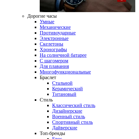
Дорогие часы
Умные
Механические
Противоударные
Электронные
Скелетоны
Хронографы
На солнечной батарее
С шагомером
Для плавания
Многофункциональные
Браслет
Стальной
Керамический
Титановый
Стиль
Классический стиль
Дизайнерские
Военный стиль
Спортивный стиль
Дайверские
Топ-бренды
Epos