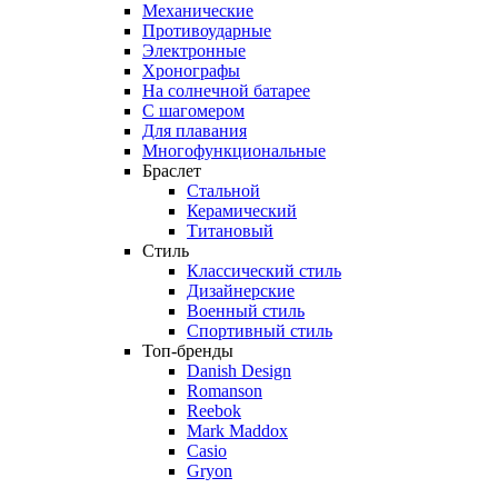
Механические
Противоударные
Электронные
Хронографы
На солнечной батарее
С шагомером
Для плавания
Многофункциональные
Браслет
Стальной
Керамический
Титановый
Стиль
Классический стиль
Дизайнерские
Военный стиль
Спортивный стиль
Топ-бренды
Danish Design
Romanson
Reebok
Mark Maddox
Casio
Gryon