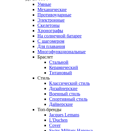
Умные
Механические
Противоударные
Электронные
Скелетоны
Хронографы
На солнечной батарее
С шагомером
Для плавания
Многофункциональные
Браслет
Стальной
Керамический
Титановый
Стиль
Классический стиль
Дизайнерские
Военный стиль
Спортивный стиль
Дайверские
Топ-бренды
Jacques Lemans
L'Duchen
Cover
Swiss Military Hanowa