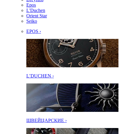
Epos
L'Duchen
Orient Star
Seiko
EPOS ›
L’DUCHEN ›
ШВЕЙЦАРСКИЕ ›