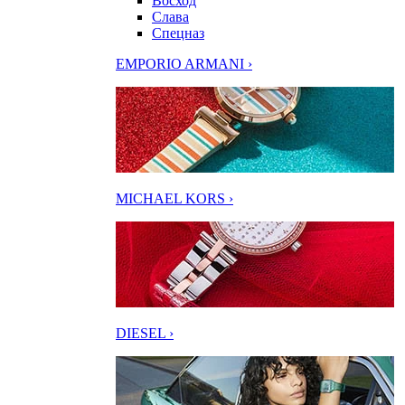
Восход
Слава
Спецназ
EMPORIO ARMANI ›
MICHAEL KORS ›
DIESEL ›