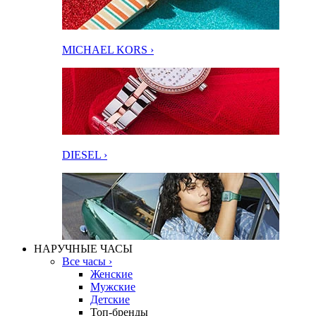
MICHAEL KORS ›
DIESEL ›
НАРУЧНЫЕ ЧАСЫ
Все часы ›
Женские
Мужские
Детские
Топ-бренды