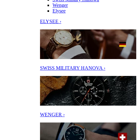
Wenger
Elysee
ELYSEE ›
SWISS MILITARY HANOVA ›
WENGER ›