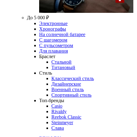
До 5 000 ₽
Электронные
Хронографы
На солнечной батарее
С шагомером
С пульсометром
Для плавания
Браслет
Стальной
Титановый
Стиль
Классический стиль
Дизайнерские
Военный стиль
Спортивный стиль
Топ-бренды
Casio
Rivaldy
Reebok Classic
Steinmeyer
Слава