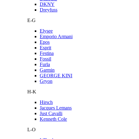
DKNY
Dreyfuss
E-G
Elysee
Emporio Armani
Epos
Esprit
Festina
Fossil
Furla
Garmin
GEORGE KINI
Gryon
H-K
Hirsch
Jacques Lemans
Just Cavalli
Kenneth Cole
L-O