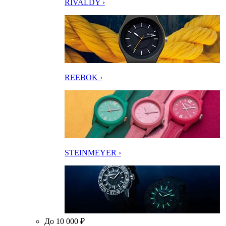
RIVALDY ›
REEBOK ›
STEINMEYER ›
До 10 000 ₽