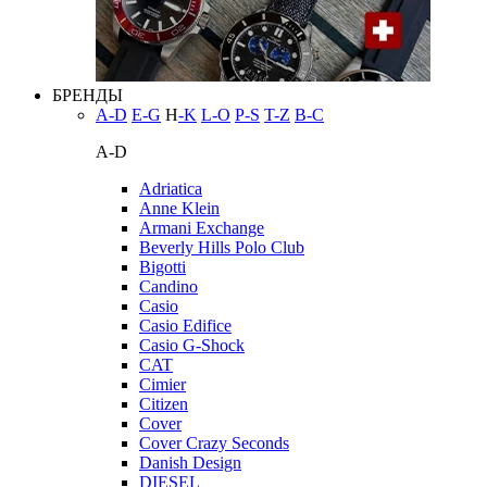
БРЕНДЫ
A-D
E-G
H
-K
L-O
P-S
T-Z
В-С
A-D
Adriatica
Anne Klein
Armani Exchange
Beverly Hills Polo Club
Bigotti
Candino
Casio
Casio Edifice
Casio G-Shock
CAT
Cimier
Citizen
Cover
Cover Crazy Seconds
Danish Design
DIESEL