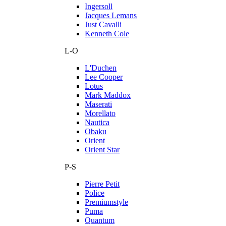
Ingersoll
Jacques Lemans
Just Cavalli
Kenneth Cole
L-O
L'Duchen
Lee Cooper
Lotus
Mark Maddox
Maserati
Morellato
Nautica
Obaku
Orient
Orient Star
P-S
Pierre Petit
Police
Premiumstyle
Puma
Quantum