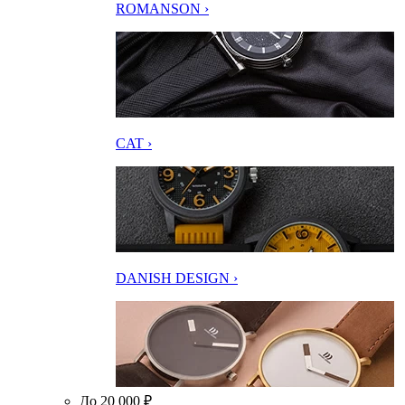
ROMANSON ›
CAT ›
DANISH DESIGN ›
До 20 000 ₽