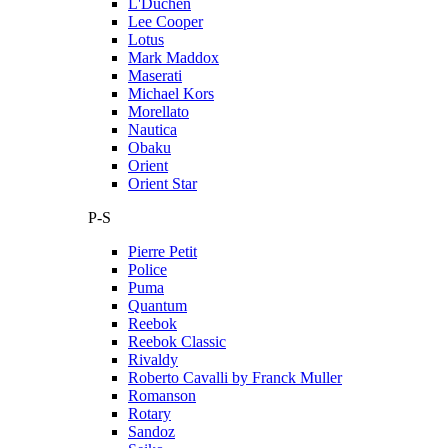
L'Duchen
Lee Cooper
Lotus
Mark Maddox
Maserati
Michael Kors
Morellato
Nautica
Obaku
Orient
Orient Star
P-S
Pierre Petit
Police
Puma
Quantum
Reebok
Reebok Classic
Rivaldy
Roberto Cavalli by Franck Muller
Romanson
Rotary
Sandoz