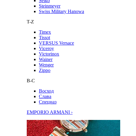
Seiko
Steinmeyer
Swiss Military Hanowa
T-Z
Timex
Tissot
VERSUS Versace
Viceroy
Victorinox
Wainer
Wenger
Zippo
В-С
Восход
Слава
Спецназ
EMPORIO ARMANI ›