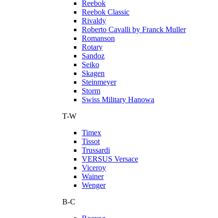
Reebok
Reebok Classic
Rivaldy
Roberto Cavalli by Franck Muller
Romanson
Rotary
Sandoz
Seiko
Skagen
Steinmeyer
Storm
Swiss Military Hanowa
T-W
Timex
Tissot
Trussardi
VERSUS Versace
Viceroy
Wainer
Wenger
В-С