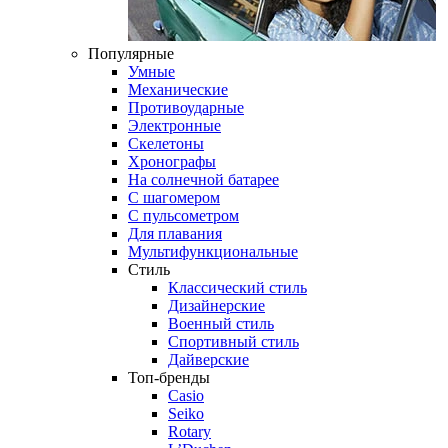
Популярные
Умные
Механические
Противоударные
Электронные
Скелетоны
Хронографы
На солнечной батарее
С шагомером
С пульсометром
Для плавания
Мультифункциональные
Стиль
Классический стиль
Дизайнерские
Военный стиль
Спортивный стиль
Дайверские
Топ-бренды
Casio
Seiko
Rotary