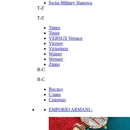
Swiss Military Hanowa
T-Z
T-Z
Timex
Tissot
VERSUS Versace
Viceroy
Victorinox
Wainer
Wenger
Zippo
В-С
В-С
Восход
Слава
Спецназ
EMPORIO ARMANI ›