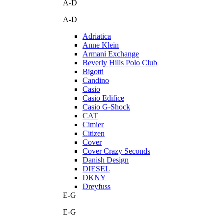
A-D
A-D
Adriatica
Anne Klein
Armani Exchange
Beverly Hills Polo Club
Bigotti
Candino
Casio
Casio Edifice
Casio G-Shock
CAT
Cimier
Citizen
Cover
Cover Crazy Seconds
Danish Design
DIESEL
DKNY
Dreyfuss
E-G
E-G