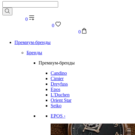
0
0
0
Премиум-бренды
Бренды
Премиум-бренды
Candino
Cimier
Dreyfuss
Epos
L'Duchen
Orient Star
Seiko
EPOS ›