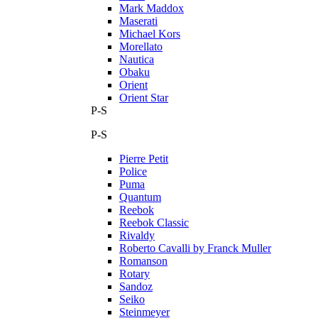
Mark Maddox
Maserati
Michael Kors
Morellato
Nautica
Obaku
Orient
Orient Star
P-S
P-S
Pierre Petit
Police
Puma
Quantum
Reebok
Reebok Classic
Rivaldy
Roberto Cavalli by Franck Muller
Romanson
Rotary
Sandoz
Seiko
Steinmeyer