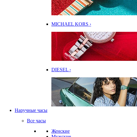
MICHAEL KORS ›
DIESEL ›
Наручные часы
Все часы
Женские
Мужские