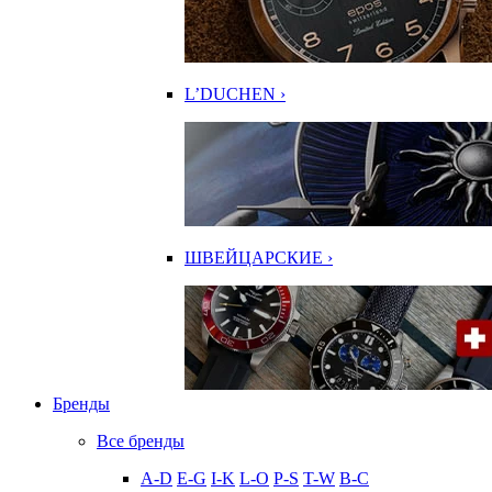
L’DUCHEN ›
ШВЕЙЦАРСКИЕ ›
Бренды
Все бренды
A-D
E-G
I-K
L-O
P-S
T-W
В-С