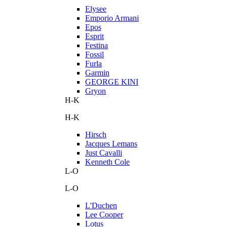
Elysee
Emporio Armani
Epos
Esprit
Festina
Fossil
Furla
Garmin
GEORGE KINI
Gryon
H-K
H-K
Hirsch
Jacques Lemans
Just Cavalli
Kenneth Cole
L-O
L-O
L'Duchen
Lee Cooper
Lotus