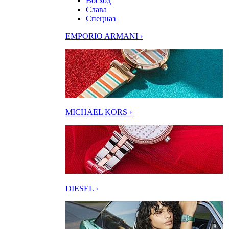
Восход
Слава
Спецназ
EMPORIO ARMANI ›
MICHAEL KORS ›
DIESEL ›