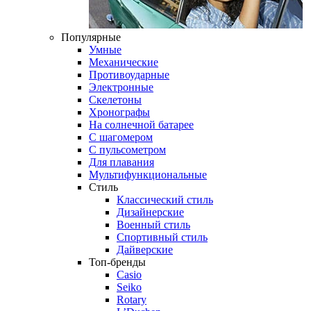
Популярные
Умные
Механические
Противоударные
Электронные
Скелетоны
Хронографы
На солнечной батарее
С шагомером
С пульсометром
Для плавания
Мультифункциональные
Стиль
Классический стиль
Дизайнерские
Военный стиль
Спортивный стиль
Дайверские
Топ-бренды
Casio
Seiko
Rotary