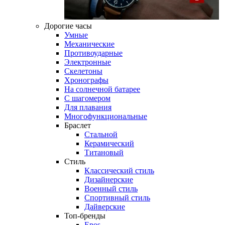
Дорогие часы
Умные
Механические
Противоударные
Электронные
Скелетоны
Хронографы
На солнечной батарее
С шагомером
Для плавания
Многофункциональные
Браслет
Стальной
Керамический
Титановый
Стиль
Классический стиль
Дизайнерские
Военный стиль
Спортивный стиль
Дайверские
Топ-бренды
Epos