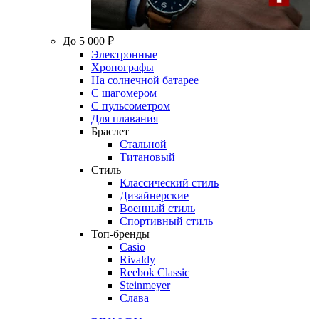
До 5 000 ₽
Электронные
Хронографы
На солнечной батарее
С шагомером
С пульсометром
Для плавания
Браслет
Стальной
Титановый
Стиль
Классический стиль
Дизайнерские
Военный стиль
Спортивный стиль
Топ-бренды
Casio
Rivaldy
Reebok Classic
Steinmeyer
Слава