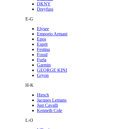
DKNY
Dreyfuss
E-G
Elysee
Emporio Armani
Epos
Esprit
Festina
Fossil
Furla
Garmin
GEORGE KINI
Gryon
H-K
Hirsch
Jacques Lemans
Just Cavalli
Kenneth Cole
L-O