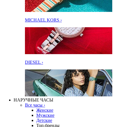
MICHAEL KORS ›
DIESEL ›
НАРУЧНЫЕ ЧАСЫ
Все часы ›
Женские
Мужские
Детские
Топ-бренды