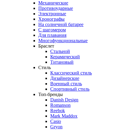
Механические
Противоударные
Электронные
Хронографы
На солнечной батарее
С шагомером
Для плавания
Многофункциональные
Браслет
Стальной
Керамический
Титановый
Стиль
Классический стиль
Дизайнерские
Военный стиль
Спортивный стиль
Топ-бренды
Danish Design
Romanson
Reebok
Mark Maddox
Casio
Gryon