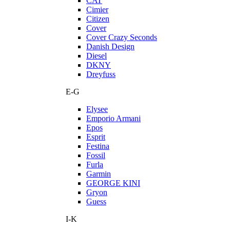
CAT
Cimier
Citizen
Cover
Cover Crazy Seconds
Danish Design
Diesel
DKNY
Dreyfuss
E-G
Elysee
Emporio Armani
Epos
Esprit
Festina
Fossil
Furla
Garmin
GEORGE KINI
Gryon
Guess
I-K