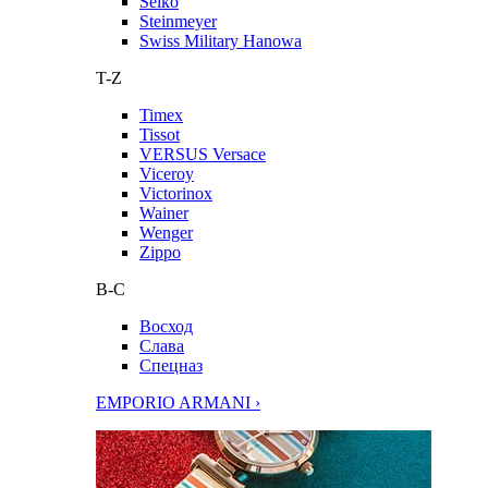
Seiko
Steinmeyer
Swiss Military Hanowa
T-Z
Timex
Tissot
VERSUS Versace
Viceroy
Victorinox
Wainer
Wenger
Zippo
В-С
Восход
Слава
Спецназ
EMPORIO ARMANI ›