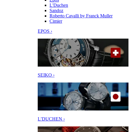
L'Duchen
Sandoz
Roberto Cavalli by Franck Muller
Cimier
EPOS ›
SEIKO ›
L’DUCHEN ›