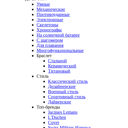
Умные
Механические
Противоударные
Электронные
Скелетоны
Хронографы
На солнечной батарее
С шагомером
Для плавания
Многофункциональные
Браслет
Стальной
Керамический
Титановый
Стиль
Классический стиль
Дизайнерские
Военный стиль
Спортивный стиль
Дайверские
Топ-бренды
Jacques Lemans
L'Duchen
Cover
Swiss Military Hanowa