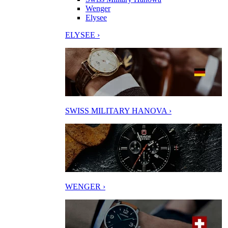
Wenger
Elysee
ELYSEE ›
SWISS MILITARY HANOVA ›
WENGER ›