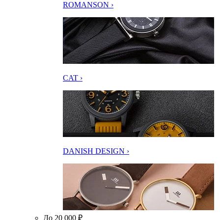
ROMANSON ›
CAT ›
DANISH DESIGN ›
До 20 000 ₽