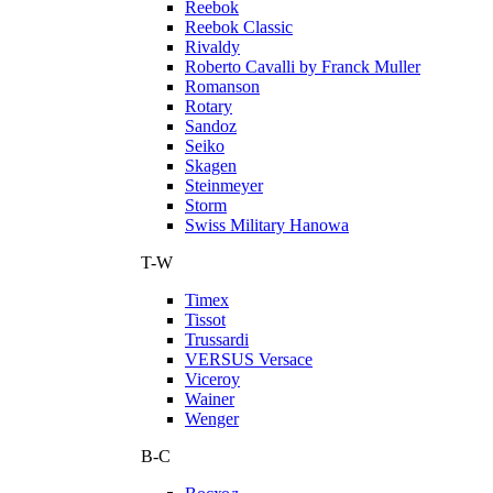
Reebok
Reebok Classic
Rivaldy
Roberto Cavalli by Franck Muller
Romanson
Rotary
Sandoz
Seiko
Skagen
Steinmeyer
Storm
Swiss Military Hanowa
T-W
Timex
Tissot
Trussardi
VERSUS Versace
Viceroy
Wainer
Wenger
В-С