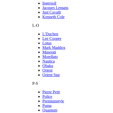
Ingersoll
Jacques Lemans
Just Cavalli
Kenneth Cole
L-O
L'Duchen
Lee Cooper
Lotus
Mark Maddox
Maserati
Morellato
Nautica
Obaku
Orient
Orient Star
P-S
Pierre Petit
Police
Premiumstyle
Puma
Quantum