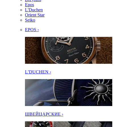
Epos
L'Duchen
Orient Star
Seiko
EPOS ›
L’DUCHEN ›
ШВЕЙЦАРСКИЕ ›