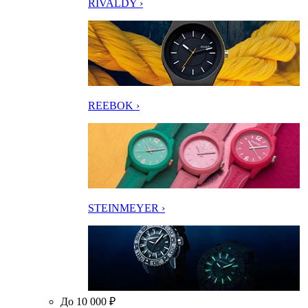
RIVALDY ›
REEBOK ›
STEINMEYER ›
До 10 000 ₽