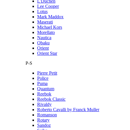
L'Duchen
Lee Cooper
Lotus
Mark Maddox
Maserati
Michael Kors
Morellato
Nautica
Obaku
Orient
Orient Star
P-S
Pierre Petit
Police
Puma
Quantum
Reebok
Reebok Classic
Rivaldy
Roberto Cavalli by Franck Muller
Romanson
Rotary
Sandoz