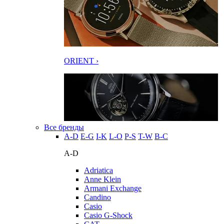
ORIENT ›
Все бренды
A-D
E-G
I-K
L-O
P-S
T-W
В-С
A-D
Adriatica
Anne Klein
Armani Exchange
Candino
Casio
Casio G-Shock