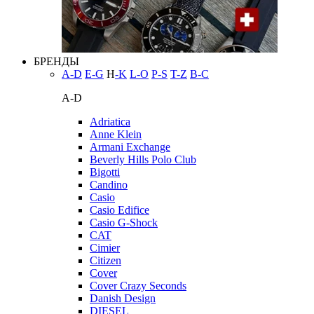
БРЕНДЫ
A-D
E-G
H
-K
L-O
P-S
T-Z
В-С
A-D
Adriatica
Anne Klein
Armani Exchange
Beverly Hills Polo Club
Bigotti
Candino
Casio
Casio Edifice
Casio G-Shock
CAT
Cimier
Citizen
Cover
Cover Crazy Seconds
Danish Design
DIESEL