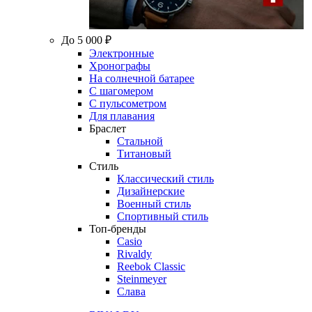
До 5 000 ₽
Электронные
Хронографы
На солнечной батарее
С шагомером
С пульсометром
Для плавания
Браслет
Стальной
Титановый
Стиль
Классический стиль
Дизайнерские
Военный стиль
Спортивный стиль
Топ-бренды
Casio
Rivaldy
Reebok Classic
Steinmeyer
Слава