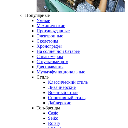
Популярные
Умные
Механические
Противоударные
Электронные
Скелетоны
Хронографы
На солнечной батарее
С шагомером
С пульсометром
Для плавания
Мультифункциональные
Стиль
Классический стиль
Дизайнерские
Военный стиль
Спортивный стиль
Дайверские
Топ-бренды
Casio
Seiko
Rotary