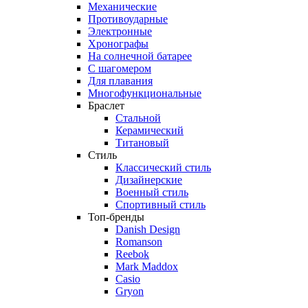
Механические
Противоударные
Электронные
Хронографы
На солнечной батарее
С шагомером
Для плавания
Многофункциональные
Браслет
Стальной
Керамический
Титановый
Стиль
Классический стиль
Дизайнерские
Военный стиль
Спортивный стиль
Топ-бренды
Danish Design
Romanson
Reebok
Mark Maddox
Casio
Gryon