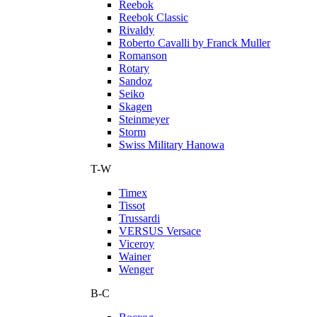
Reebok
Reebok Classic
Rivaldy
Roberto Cavalli by Franck Muller
Romanson
Rotary
Sandoz
Seiko
Skagen
Steinmeyer
Storm
Swiss Military Hanowa
T-W
Timex
Tissot
Trussardi
VERSUS Versace
Viceroy
Wainer
Wenger
В-С