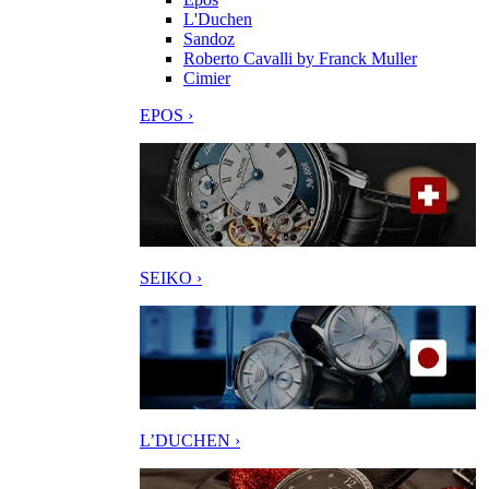
L'Duchen
Sandoz
Roberto Cavalli by Franck Muller
Cimier
EPOS ›
SEIKO ›
L’DUCHEN ›