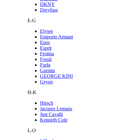
DKNY
Dreyfuss
E-G
Elysee
Emporio Armani
Epos
Esprit
Festina
Fossil
Furla
Garmin
GEORGE KINI
Gryon
H-K
Hirsch
Jacques Lemans
Just Cavalli
Kenneth Cole
L-O