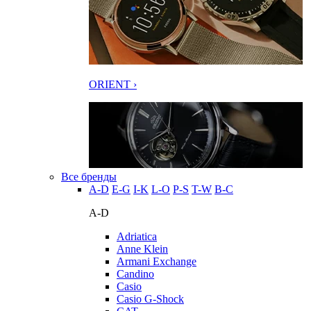
ORIENT ›
Все бренды
A-D
E-G
I-K
L-O
P-S
T-W
В-С
A-D
Adriatica
Anne Klein
Armani Exchange
Candino
Casio
Casio G-Shock