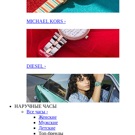
MICHAEL KORS ›
DIESEL ›
НАРУЧНЫЕ ЧАСЫ
Все часы ›
Женские
Мужские
Детские
Топ-бренды