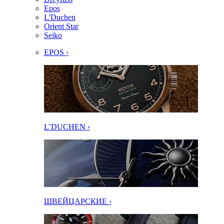
Epos
L'Duchen
Orient Star
Seiko
EPOS ›
L’DUCHEN ›
ШВЕЙЦАРСКИЕ ›