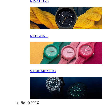
RIVALDY ›
REEBOK ›
STEINMEYER ›
До 10 000 ₽