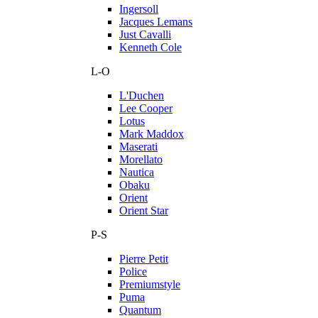
Ingersoll
Jacques Lemans
Just Cavalli
Kenneth Cole
L-O
L'Duchen
Lee Cooper
Lotus
Mark Maddox
Maserati
Morellato
Nautica
Obaku
Orient
Orient Star
P-S
Pierre Petit
Police
Premiumstyle
Puma
Quantum