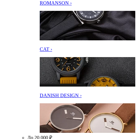
ROMANSON ›
CAT ›
DANISH DESIGN ›
До 20 000 ₽