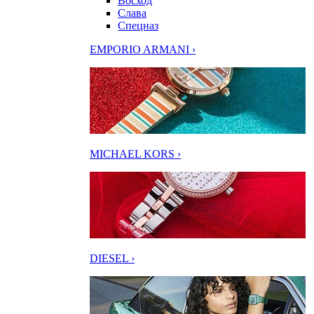
Восход
Слава
Спецназ
EMPORIO ARMANI ›
MICHAEL KORS ›
DIESEL ›