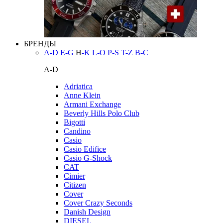
БРЕНДЫ
A-D
E-G
H
-K
L-O
P-S
T-Z
В-С
A-D
Adriatica
Anne Klein
Armani Exchange
Beverly Hills Polo Club
Bigotti
Candino
Casio
Casio Edifice
Casio G-Shock
CAT
Cimier
Citizen
Cover
Cover Crazy Seconds
Danish Design
DIESEL