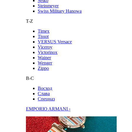
Seiko
Steinmeyer
Swiss Military Hanowa
T-Z
Timex
Tissot
VERSUS Versace
Viceroy
Victorinox
Wainer
Wenger
Zippo
В-С
Восход
Слава
Спецназ
EMPORIO ARMANI ›