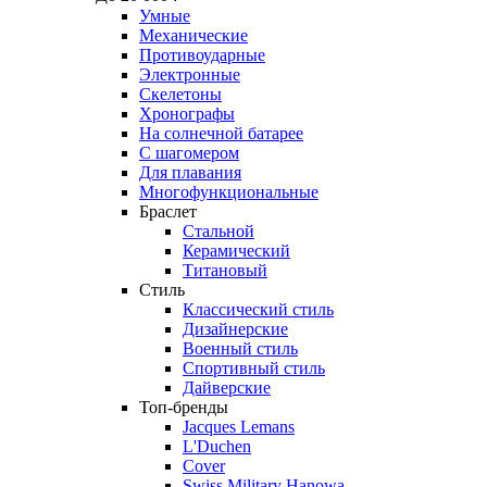
Умные
Механические
Противоударные
Электронные
Скелетоны
Хронографы
На солнечной батарее
С шагомером
Для плавания
Многофункциональные
Браслет
Стальной
Керамический
Титановый
Стиль
Классический стиль
Дизайнерские
Военный стиль
Спортивный стиль
Дайверские
Топ-бренды
Jacques Lemans
L'Duchen
Cover
Swiss Military Hanowa