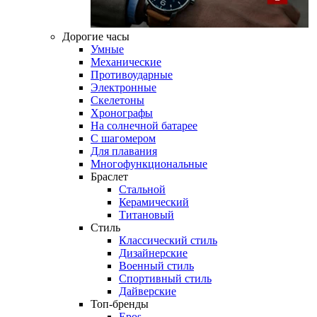
Дорогие часы
Умные
Механические
Противоударные
Электронные
Скелетоны
Хронографы
На солнечной батарее
С шагомером
Для плавания
Многофункциональные
Браслет
Стальной
Керамический
Титановый
Стиль
Классический стиль
Дизайнерские
Военный стиль
Спортивный стиль
Дайверские
Топ-бренды
Epos