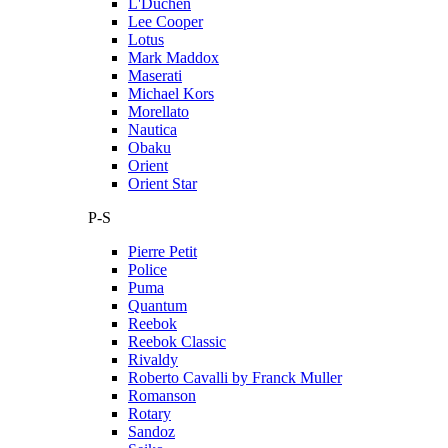
L'Duchen
Lee Cooper
Lotus
Mark Maddox
Maserati
Michael Kors
Morellato
Nautica
Obaku
Orient
Orient Star
P-S
Pierre Petit
Police
Puma
Quantum
Reebok
Reebok Classic
Rivaldy
Roberto Cavalli by Franck Muller
Romanson
Rotary
Sandoz