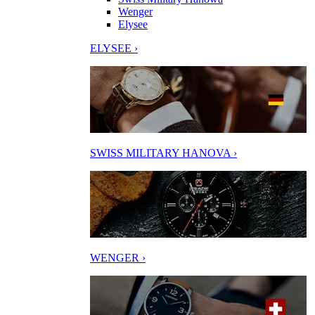
Wenger
Elysee
ELYSEE ›
SWISS MILITARY HANOVA ›
WENGER ›