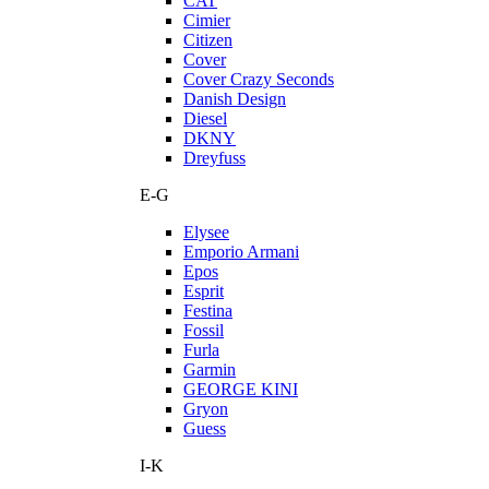
CAT
Cimier
Citizen
Cover
Cover Crazy Seconds
Danish Design
Diesel
DKNY
Dreyfuss
E-G
Elysee
Emporio Armani
Epos
Esprit
Festina
Fossil
Furla
Garmin
GEORGE KINI
Gryon
Guess
I-K