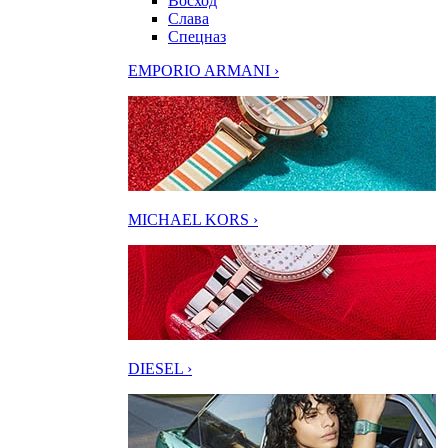
Восход
Слава
Спецназ
EMPORIO ARMANI ›
MICHAEL KORS ›
DIESEL ›