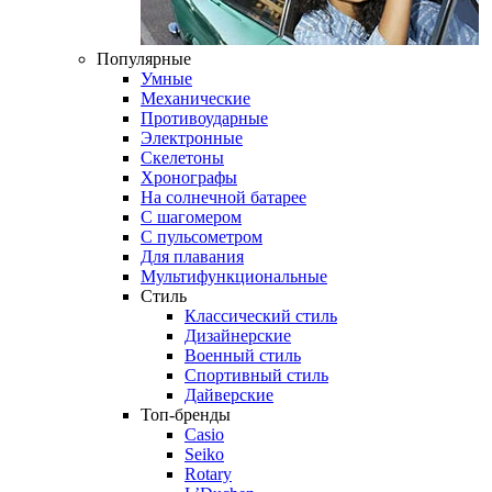
Популярные
Умные
Механические
Противоударные
Электронные
Скелетоны
Хронографы
На солнечной батарее
С шагомером
С пульсометром
Для плавания
Мультифункциональные
Стиль
Классический стиль
Дизайнерские
Военный стиль
Спортивный стиль
Дайверские
Топ-бренды
Casio
Seiko
Rotary