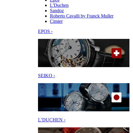
L'Duchen
Sandoz
Roberto Cavalli by Franck Muller
Cimier
EPOS ›
SEIKO ›
L’DUCHEN ›