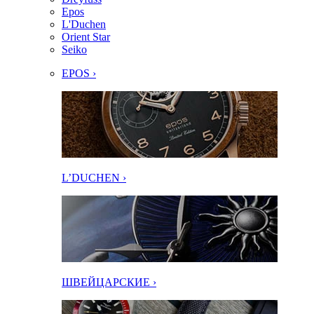
Epos
L'Duchen
Orient Star
Seiko
EPOS ›
L’DUCHEN ›
ШВЕЙЦАРСКИЕ ›