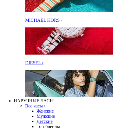
MICHAEL KORS ›
DIESEL ›
НАРУЧНЫЕ ЧАСЫ
Все часы ›
Женские
Мужские
Детские
Топ-бренды