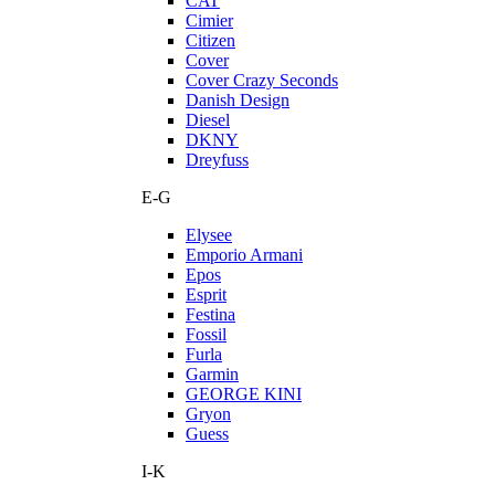
CAT
Cimier
Citizen
Cover
Cover Crazy Seconds
Danish Design
Diesel
DKNY
Dreyfuss
E-G
Elysee
Emporio Armani
Epos
Esprit
Festina
Fossil
Furla
Garmin
GEORGE KINI
Gryon
Guess
I-K