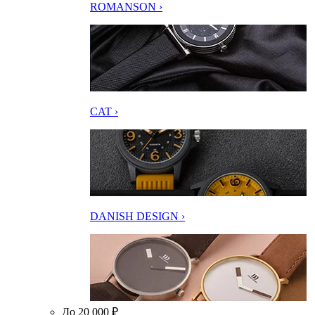
ROMANSON ›
CAT ›
DANISH DESIGN ›
До 20 000 ₽