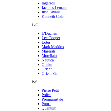
Ingersoll
Jacques Lemans
Just Cavalli
Kenneth Cole
L-O
L'Duchen
Lee Cooper
Lotus
Mark Maddox
Maserati
Morellato
Nautica
Obaku
Orient
Orient Star
P-S
Pierre Petit
Police
Premiumstyle
Puma
Quantum