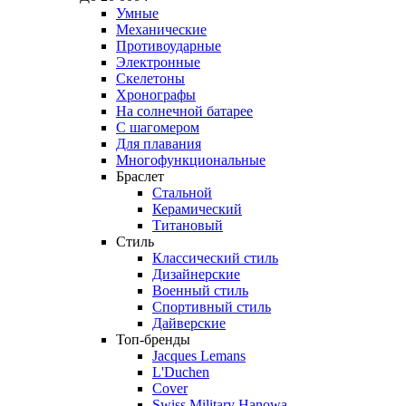
Умные
Механические
Противоударные
Электронные
Скелетоны
Хронографы
На солнечной батарее
С шагомером
Для плавания
Многофункциональные
Браслет
Стальной
Керамический
Титановый
Стиль
Классический стиль
Дизайнерские
Военный стиль
Спортивный стиль
Дайверские
Топ-бренды
Jacques Lemans
L'Duchen
Cover
Swiss Military Hanowa