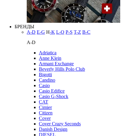
БРЕНДЫ
A-D
E-G
H
-K
L-O
P-S
T-Z
В-С
A-D
Adriatica
Anne Klein
Armani Exchange
Beverly Hills Polo Club
Bigotti
Candino
Casio
Casio Edifice
Casio G-Shock
CAT
Cimier
Citizen
Cover
Cover Crazy Seconds
Danish Design
DIESEL