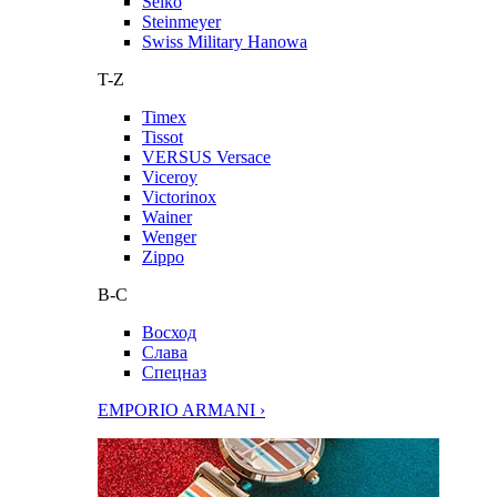
Seiko
Steinmeyer
Swiss Military Hanowa
T-Z
Timex
Tissot
VERSUS Versace
Viceroy
Victorinox
Wainer
Wenger
Zippo
В-С
Восход
Слава
Спецназ
EMPORIO ARMANI ›