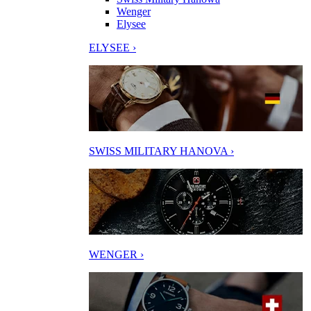
Wenger
Elysee
ELYSEE ›
SWISS MILITARY HANOVA ›
WENGER ›