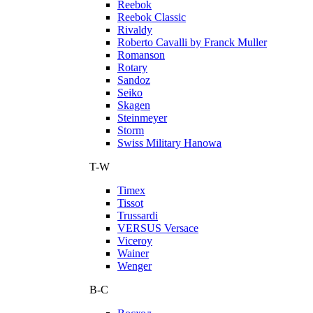
Reebok
Reebok Classic
Rivaldy
Roberto Cavalli by Franck Muller
Romanson
Rotary
Sandoz
Seiko
Skagen
Steinmeyer
Storm
Swiss Military Hanowa
T-W
Timex
Tissot
Trussardi
VERSUS Versace
Viceroy
Wainer
Wenger
В-С