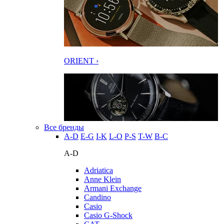
ORIENT ›
Все бренды
A-D
E-G
I-K
L-O
P-S
T-W
В-С
A-D
Adriatica
Anne Klein
Armani Exchange
Candino
Casio
Casio G-Shock