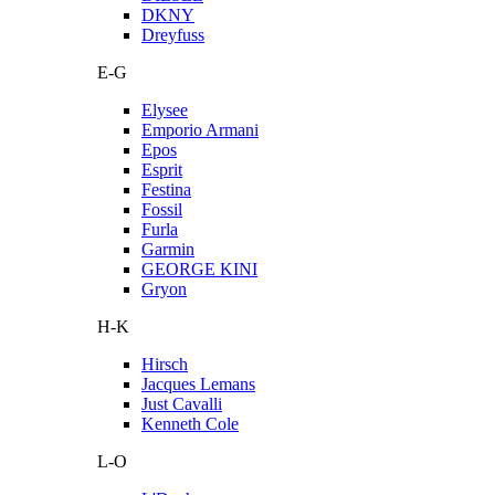
DKNY
Dreyfuss
E-G
Elysee
Emporio Armani
Epos
Esprit
Festina
Fossil
Furla
Garmin
GEORGE KINI
Gryon
H-K
Hirsch
Jacques Lemans
Just Cavalli
Kenneth Cole
L-O