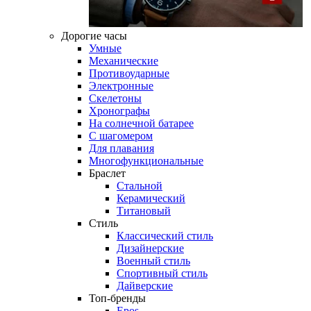
Дорогие часы
Умные
Механические
Противоударные
Электронные
Скелетоны
Хронографы
На солнечной батарее
С шагомером
Для плавания
Многофункциональные
Браслет
Стальной
Керамический
Титановый
Стиль
Классический стиль
Дизайнерские
Военный стиль
Спортивный стиль
Дайверские
Топ-бренды
Epos