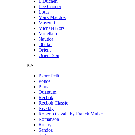
L'Duchen
Lee Cooper
Lotus
Mark Maddox
Maserati
Michael Kors
Morellato
Nautica
Obaku
Orient
Orient Star
P-S
Pierre Petit
Police
Puma
Quantum
Reebok
Reebok Classic
Rivaldy
Roberto Cavalli by Franck Muller
Romanson
Rotary
Sandoz