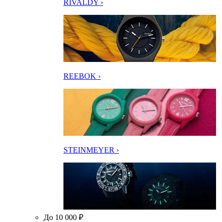
RIVALDY ›
REEBOK ›
STEINMEYER ›
До 10 000 ₽