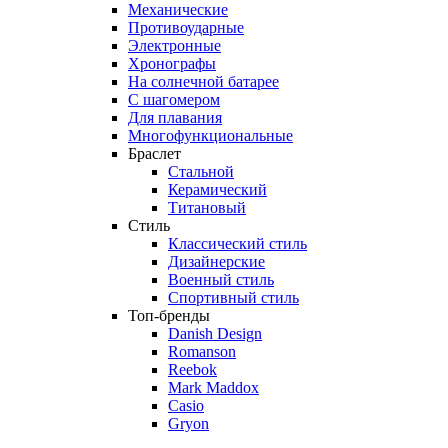
Механические
Противоударные
Электронные
Хронографы
На солнечной батарее
С шагомером
Для плавания
Многофункциональные
Браслет
Стальной
Керамический
Титановый
Стиль
Классический стиль
Дизайнерские
Военный стиль
Спортивный стиль
Топ-бренды
Danish Design
Romanson
Reebok
Mark Maddox
Casio
Gryon