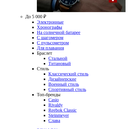
До 5 000 ₽
Электронные
Хронографы
На солнечной батарее
С шагомером
С пульсометром
Для плавания
Браслет
Стальной
Титановый
Стиль
Классический стиль
Дизайнерские
Военный стиль
Спортивный стиль
Топ-бренды
Casio
Rivaldy
Reebok Classic
Steinmeyer
Слава