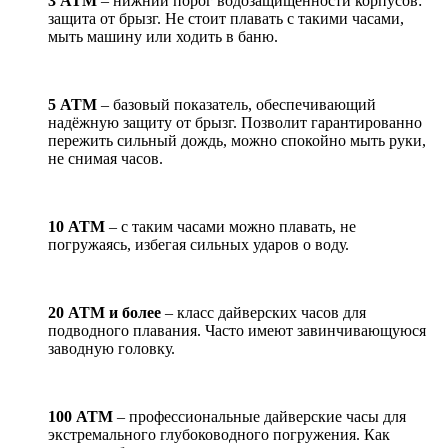
3 АТМ
– нижний порог водозащищённости корпусов:
защита от брызг. Не стоит плавать с такими часами,
мыть машину или ходить в баню.
5 АТМ
– базовый показатель, обеспечивающий
надёжную защиту от брызг. Позволит гарантированно
пережить сильный дождь, можно спокойно мыть руки,
не снимая часов.
10 АТМ
– с таким часами можно плавать, не
погружаясь, избегая сильных ударов о воду.
20 АТМ и более
– класс дайверских часов для
подводного плавания. Часто имеют завинчивающуюся
заводную головку.
100 АТМ
– профессиональные дайверские часы для
экстремального глубоководного погружения. Как