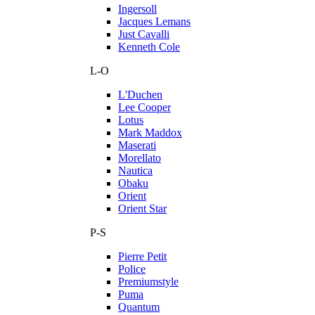
Ingersoll
Jacques Lemans
Just Cavalli
Kenneth Cole
L-O
L'Duchen
Lee Cooper
Lotus
Mark Maddox
Maserati
Morellato
Nautica
Obaku
Orient
Orient Star
P-S
Pierre Petit
Police
Premiumstyle
Puma
Quantum