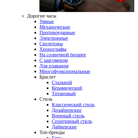
Дорогие часы
Умные
Механические
Противоударные
Электронные
Скелетоны
Хронографы
На солнечной батарее
С шагомером
Для плавания
Многофункциональные
Браслет
Стальной
Керамический
Титановый
Стиль
Классический стиль
Дизайнерские
Военный стиль
Спортивный стиль
Дайверские
Топ-бренды
Epos