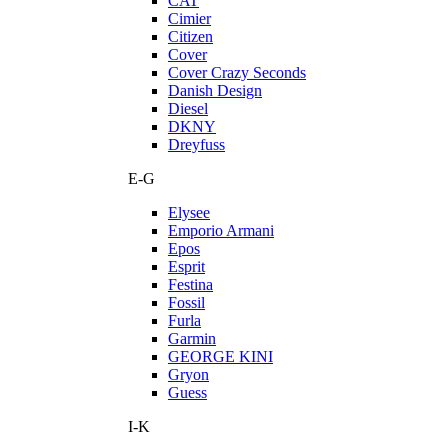
CAT
Cimier
Citizen
Cover
Cover Crazy Seconds
Danish Design
Diesel
DKNY
Dreyfuss
E-G
Elysee
Emporio Armani
Epos
Esprit
Festina
Fossil
Furla
Garmin
GEORGE KINI
Gryon
Guess
I-K