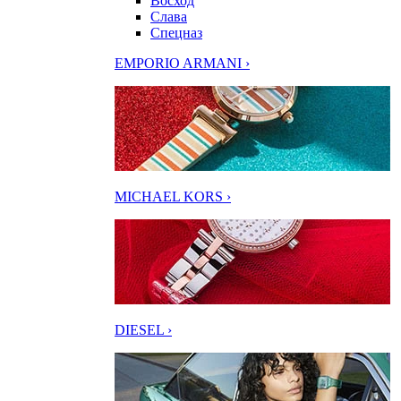
Восход
Слава
Спецназ
EMPORIO ARMANI ›
MICHAEL KORS ›
DIESEL ›