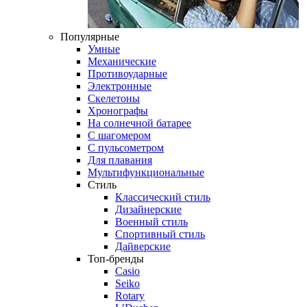
Популярные
Умные
Механические
Противоударные
Электронные
Скелетоны
Хронографы
На солнечной батарее
С шагомером
С пульсометром
Для плавания
Мультифункциональные
Стиль
Классический стиль
Дизайнерские
Военный стиль
Спортивный стиль
Дайверские
Топ-бренды
Casio
Seiko
Rotary