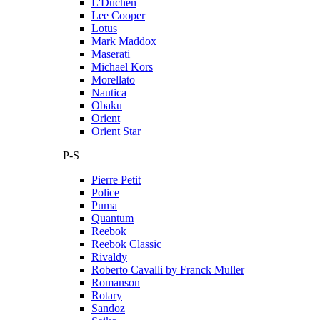
L'Duchen
Lee Cooper
Lotus
Mark Maddox
Maserati
Michael Kors
Morellato
Nautica
Obaku
Orient
Orient Star
P-S
Pierre Petit
Police
Puma
Quantum
Reebok
Reebok Classic
Rivaldy
Roberto Cavalli by Franck Muller
Romanson
Rotary
Sandoz