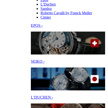
L'Duchen
Sandoz
Roberto Cavalli by Franck Muller
Cimier
EPOS ›
SEIKO ›
L’DUCHEN ›