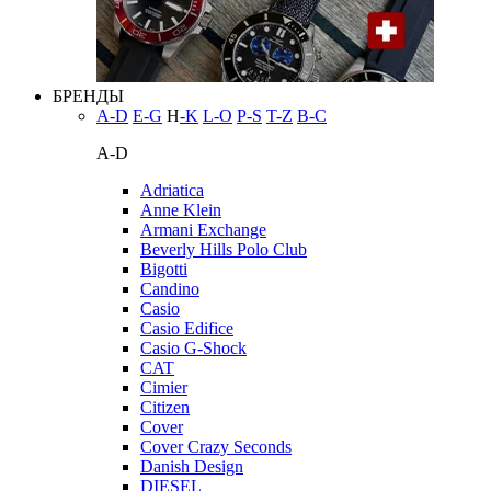
БРЕНДЫ
A-D
E-G
H
-K
L-O
P-S
T-Z
В-С
A-D
Adriatica
Anne Klein
Armani Exchange
Beverly Hills Polo Club
Bigotti
Candino
Casio
Casio Edifice
Casio G-Shock
CAT
Cimier
Citizen
Cover
Cover Crazy Seconds
Danish Design
DIESEL