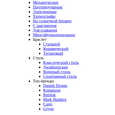
Механические
Противоударные
Электронные
Хронографы
На солнечной батарее
С шагомером
Для плавания
Многофункциональные
Браслет
Стальной
Керамический
Титановый
Стиль
Классический стиль
Дизайнерские
Военный стиль
Спортивный стиль
Топ-бренды
Danish Design
Romanson
Reebok
Mark Maddox
Casio
Gryon