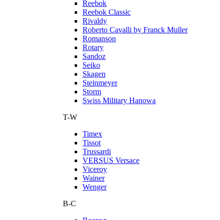
Reebok
Reebok Classic
Rivaldy
Roberto Cavalli by Franck Muller
Romanson
Rotary
Sandoz
Seiko
Skagen
Steinmeyer
Storm
Swiss Military Hanowa
T-W
Timex
Tissot
Trussardi
VERSUS Versace
Viceroy
Wainer
Wenger
В-С