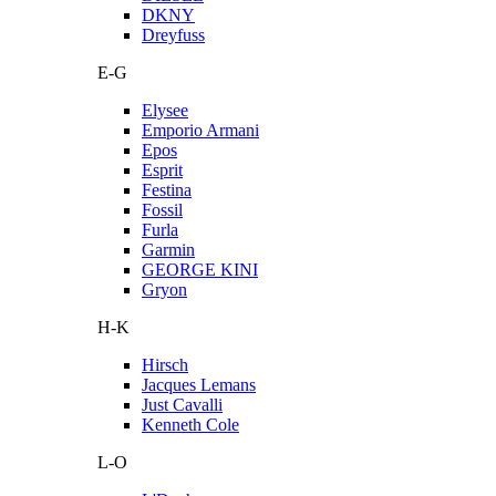
DKNY
Dreyfuss
E-G
Elysee
Emporio Armani
Epos
Esprit
Festina
Fossil
Furla
Garmin
GEORGE KINI
Gryon
H-K
Hirsch
Jacques Lemans
Just Cavalli
Kenneth Cole
L-O