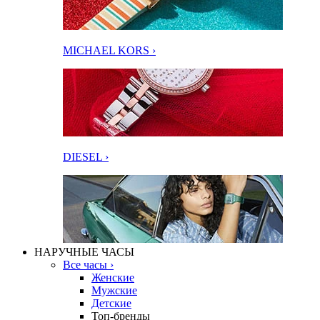
MICHAEL KORS ›
DIESEL ›
НАРУЧНЫЕ ЧАСЫ
Все часы ›
Женские
Мужские
Детские
Топ-бренды