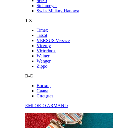
Seiko
Steinmeyer
Swiss Military Hanowa
T-Z
Timex
Tissot
VERSUS Versace
Viceroy
Victorinox
Wainer
Wenger
Zippo
В-С
Восход
Слава
Спецназ
EMPORIO ARMANI ›