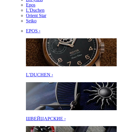
Epos
L'Duchen
Orient Star
Seiko
EPOS ›
L’DUCHEN ›
ШВЕЙЦАРСКИЕ ›