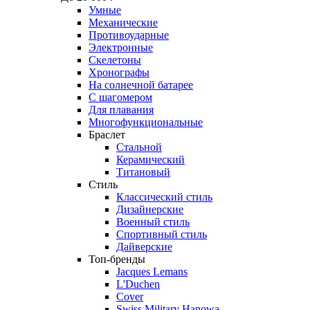
Умные
Механические
Противоударные
Электронные
Скелетоны
Хронографы
На солнечной батарее
С шагомером
Для плавания
Многофункциональные
Браслет
Стальной
Керамический
Титановый
Стиль
Классический стиль
Дизайнерские
Военный стиль
Спортивный стиль
Дайверские
Топ-бренды
Jacques Lemans
L'Duchen
Cover
Swiss Military Hanowa