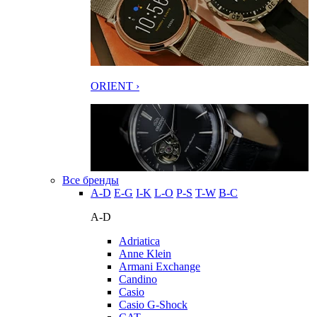
ORIENT ›
Все бренды
A-D
E-G
I-K
L-O
P-S
T-W
В-С
A-D
Adriatica
Anne Klein
Armani Exchange
Candino
Casio
Casio G-Shock