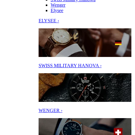
Wenger
Elysee
ELYSEE ›
SWISS MILITARY HANOVA ›
WENGER ›