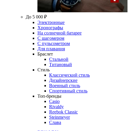
До 5 000 ₽
Электронные
Хронографы
На солнечной батарее
С шагомером
С пульсометром
Для плавания
Браслет
Стальной
Титановый
Стиль
Классический стиль
Дизайнерские
Военный стиль
Спортивный стиль
Топ-бренды
Casio
Rivaldy
Reebok Classic
Steinmeyer
Слава