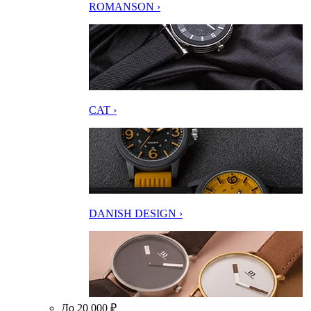
ROMANSON ›
CAT ›
DANISH DESIGN ›
До 20 000 ₽