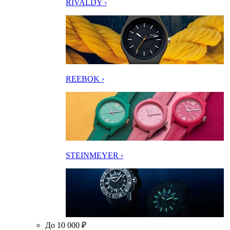
RIVALDY ›
REEBOK ›
STEINMEYER ›
До 10 000 ₽