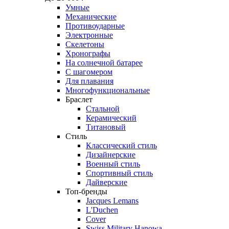
Умные
Механические
Противоударные
Электронные
Скелетоны
Хронографы
На солнечной батарее
С шагомером
Для плавания
Многофункциональные
Браслет
Стальной
Керамический
Титановый
Стиль
Классический стиль
Дизайнерские
Военный стиль
Спортивный стиль
Дайверские
Топ-бренды
Jacques Lemans
L'Duchen
Cover
Swiss Military Hanowa