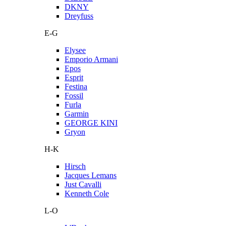
DKNY
Dreyfuss
E-G
Elysee
Emporio Armani
Epos
Esprit
Festina
Fossil
Furla
Garmin
GEORGE KINI
Gryon
H-K
Hirsch
Jacques Lemans
Just Cavalli
Kenneth Cole
L-O