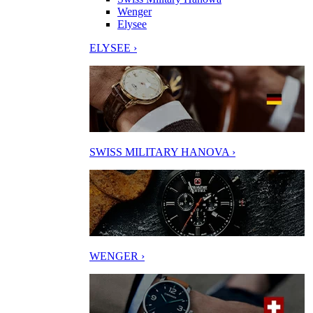
Wenger
Elysee
ELYSEE ›
SWISS MILITARY HANOVA ›
WENGER ›