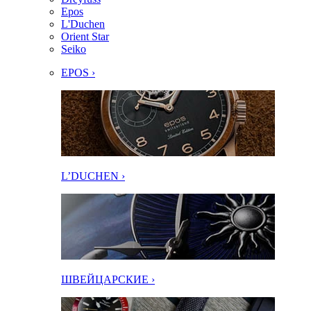
Epos
L'Duchen
Orient Star
Seiko
EPOS ›
L’DUCHEN ›
ШВЕЙЦАРСКИЕ ›