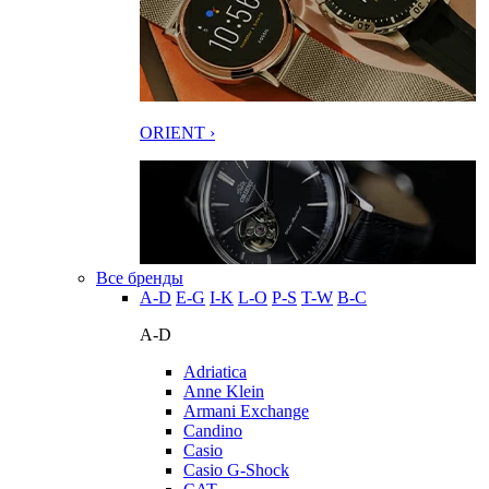
ORIENT ›
Все бренды
A-D
E-G
I-K
L-O
P-S
T-W
В-С
A-D
Adriatica
Anne Klein
Armani Exchange
Candino
Casio
Casio G-Shock