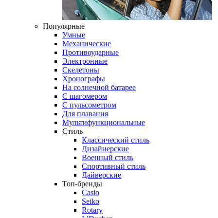
Популярные
Умные
Механические
Противоударные
Электронные
Скелетоны
Хронографы
На солнечной батарее
С шагомером
С пульсометром
Для плавания
Мультифункциональные
Стиль
Классический стиль
Дизайнерские
Военный стиль
Спортивный стиль
Дайверские
Топ-бренды
Casio
Seiko
Rotary