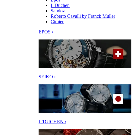
L'Duchen
Sandoz
Roberto Cavalli by Franck Muller
Cimier
EPOS ›
SEIKO ›
L’DUCHEN ›