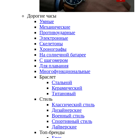
Дорогие часы
Умные
Механические
Противоударные
Электронные
Скелетоны
Хронографы
На солнечной батарее
С шагомером
Для плавания
Многофункциональные
Браслет
Стальной
Керамический
Титановый
Стиль
Классический стиль
Дизайнерские
Военный стиль
Спортивный стиль
Дайверские
Топ-бренды
Epos