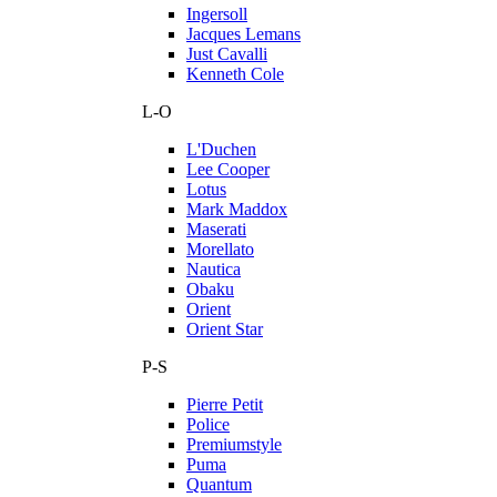
Ingersoll
Jacques Lemans
Just Cavalli
Kenneth Cole
L-O
L'Duchen
Lee Cooper
Lotus
Mark Maddox
Maserati
Morellato
Nautica
Obaku
Orient
Orient Star
P-S
Pierre Petit
Police
Premiumstyle
Puma
Quantum