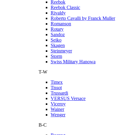
Reebok
Reebok Classic
Rivaldy
Roberto Cavalli by Franck Muller
Romanson
Rotary
Sandoz
Seiko
Skagen
Steinmeyer
Storm
Swiss Military Hanowa
T-W
Timex
Tissot
Trussardi
VERSUS Versace
Viceroy
Wainer
Wenger
В-С