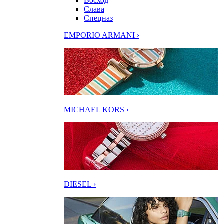
Восход
Слава
Спецназ
EMPORIO ARMANI ›
MICHAEL KORS ›
DIESEL ›