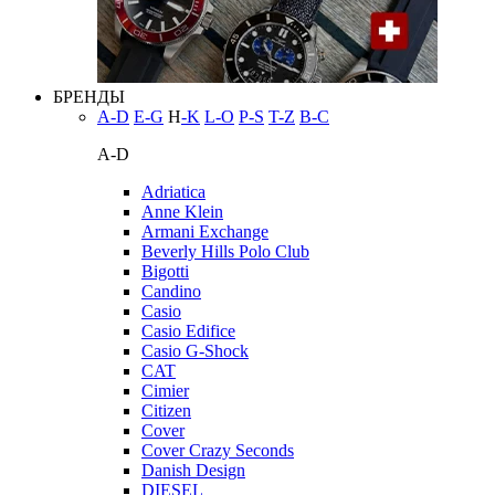
БРЕНДЫ
A-D
E-G
H
-K
L-O
P-S
T-Z
В-С
A-D
Adriatica
Anne Klein
Armani Exchange
Beverly Hills Polo Club
Bigotti
Candino
Casio
Casio Edifice
Casio G-Shock
CAT
Cimier
Citizen
Cover
Cover Crazy Seconds
Danish Design
DIESEL