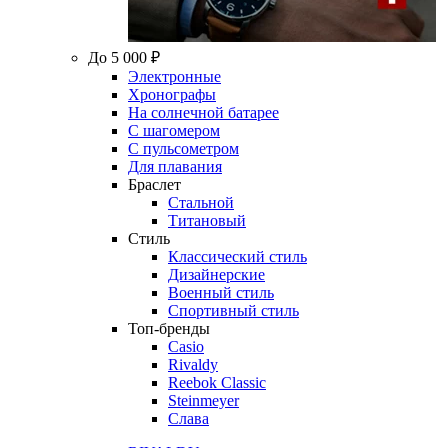
До 5 000 ₽
Электронные
Хронографы
На солнечной батарее
С шагомером
С пульсометром
Для плавания
Браслет
Стальной
Титановый
Стиль
Классический стиль
Дизайнерские
Военный стиль
Спортивный стиль
Топ-бренды
Casio
Rivaldy
Reebok Classic
Steinmeyer
Слава