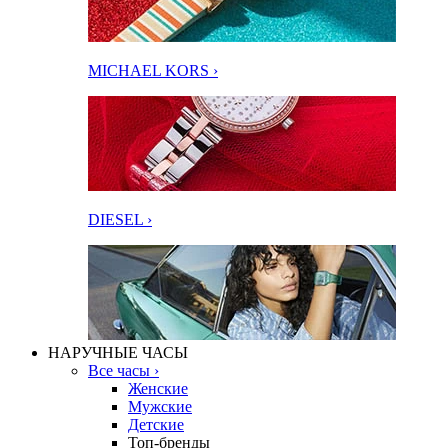
MICHAEL KORS ›
DIESEL ›
НАРУЧНЫЕ ЧАСЫ
Все часы ›
Женские
Мужские
Детские
Топ-бренды