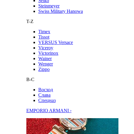
Seiko
Steinmeyer
Swiss Military Hanowa
T-Z
Timex
Tissot
VERSUS Versace
Viceroy
Victorinox
Wainer
Wenger
Zippo
В-С
Восход
Слава
Спецназ
EMPORIO ARMANI ›