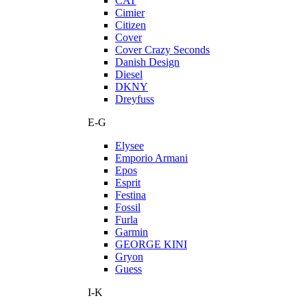
CAT
Cimier
Citizen
Cover
Cover Crazy Seconds
Danish Design
Diesel
DKNY
Dreyfuss
E-G
Elysee
Emporio Armani
Epos
Esprit
Festina
Fossil
Furla
Garmin
GEORGE KINI
Gryon
Guess
I-K