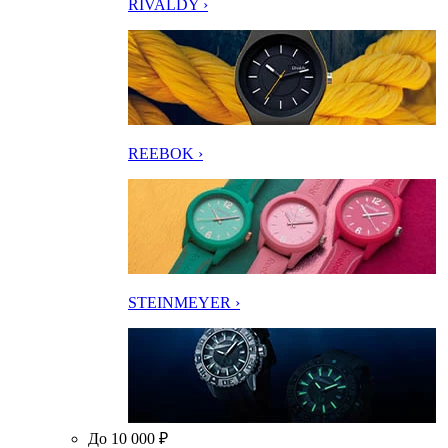
RIVALDY ›
REEBOK ›
STEINMEYER ›
До 10 000 ₽