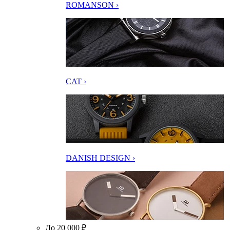
ROMANSON ›
CAT ›
DANISH DESIGN ›
До 20 000 ₽