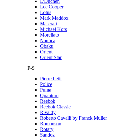
L'Duchen
Lee Cooper
Lotus
Mark Maddox
Maserati
Michael Kors
Morellato
Nautica
Obaku
Orient
Orient Star
P-S
Pierre Petit
Police
Puma
Quantum
Reebok
Reebok Classic
Rivaldy
Roberto Cavalli by Franck Muller
Romanson
Rotary
Sandoz