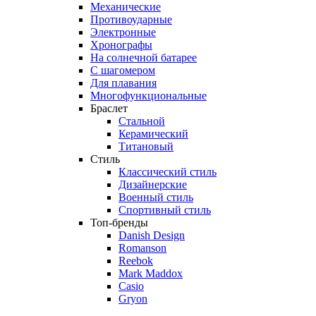
Механические
Противоударные
Электронные
Хронографы
На солнечной батарее
С шагомером
Для плавания
Многофункциональные
Браслет
Стальной
Керамический
Титановый
Стиль
Классический стиль
Дизайнерские
Военный стиль
Спортивный стиль
Топ-бренды
Danish Design
Romanson
Reebok
Mark Maddox
Casio
Gryon