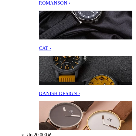
ROMANSON ›
CAT ›
DANISH DESIGN ›
До 20 000 ₽