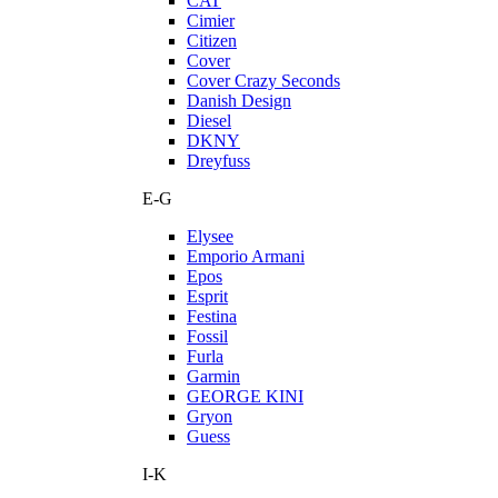
CAT
Cimier
Citizen
Cover
Cover Crazy Seconds
Danish Design
Diesel
DKNY
Dreyfuss
E-G
Elysee
Emporio Armani
Epos
Esprit
Festina
Fossil
Furla
Garmin
GEORGE KINI
Gryon
Guess
I-K