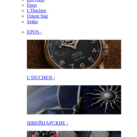
Epos
L'Duchen
Orient Star
Seiko
EPOS ›
L’DUCHEN ›
ШВЕЙЦАРСКИЕ ›