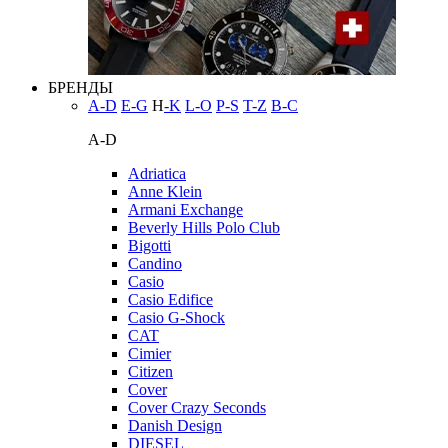
БРЕНДЫ
A-D
E-G
H
-K
L-O
P-S
T-Z
В-С
A-D
Adriatica
Anne Klein
Armani Exchange
Beverly Hills Polo Club
Bigotti
Candino
Casio
Casio Edifice
Casio G-Shock
CAT
Cimier
Citizen
Cover
Cover Crazy Seconds
Danish Design
DIESEL