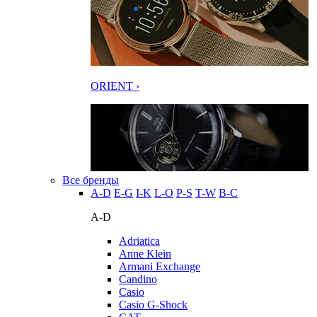
ORIENT ›
Все бренды
A-D
E-G
I-K
L-O
P-S
T-W
В-С
A-D
Adriatica
Anne Klein
Armani Exchange
Candino
Casio
Casio G-Shock