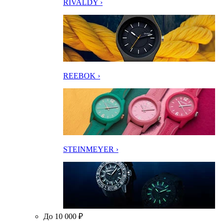
RIVALDY ›
REEBOK ›
STEINMEYER ›
До 10 000 ₽