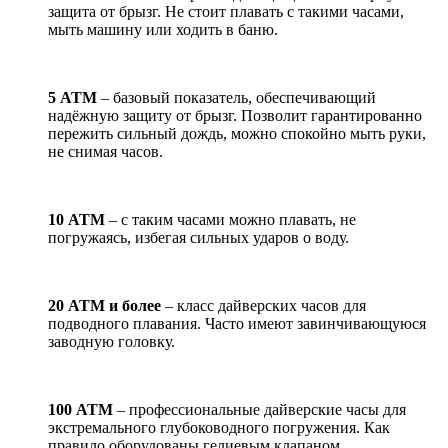
защита от брызг. Не стоит плавать с такими часами,
мыть машину или ходить в баню.
5 АТМ
– базовый показатель, обеспечивающий
надёжную защиту от брызг. Позволит гарантированно
пережить сильный дождь, можно спокойно мыть руки,
не снимая часов.
10 АТМ
– с таким часами можно плавать, не
погружаясь, избегая сильных ударов о воду.
20 АТМ и более
– класс дайверских часов для
подводного плавания. Часто имеют завинчивающуюся
заводную головку.
100 АТМ
– профессиональные дайверские часы для
экстремального глубоководного погружения. Как
правило оборудованы гелиевым клапаном.