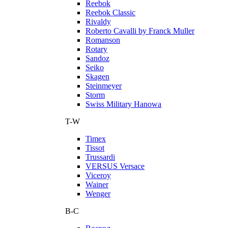
Reebok
Reebok Classic
Rivaldy
Roberto Cavalli by Franck Muller
Romanson
Rotary
Sandoz
Seiko
Skagen
Steinmeyer
Storm
Swiss Military Hanowa
T-W
Timex
Tissot
Trussardi
VERSUS Versace
Viceroy
Wainer
Wenger
В-С