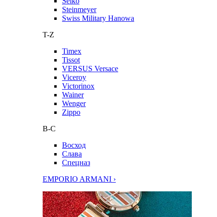
Seiko
Steinmeyer
Swiss Military Hanowa
T-Z
Timex
Tissot
VERSUS Versace
Viceroy
Victorinox
Wainer
Wenger
Zippo
В-С
Восход
Слава
Спецназ
EMPORIO ARMANI ›