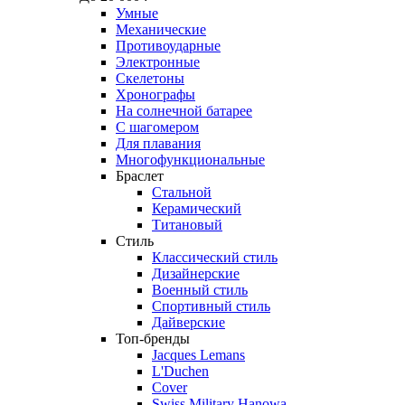
Умные
Механические
Противоударные
Электронные
Скелетоны
Хронографы
На солнечной батарее
С шагомером
Для плавания
Многофункциональные
Браслет
Стальной
Керамический
Титановый
Стиль
Классический стиль
Дизайнерские
Военный стиль
Спортивный стиль
Дайверские
Топ-бренды
Jacques Lemans
L'Duchen
Cover
Swiss Military Hanowa