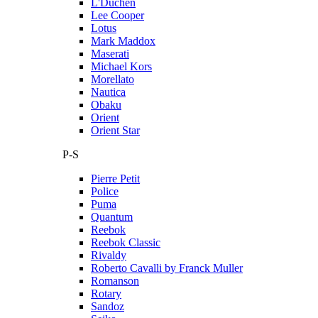
L'Duchen
Lee Cooper
Lotus
Mark Maddox
Maserati
Michael Kors
Morellato
Nautica
Obaku
Orient
Orient Star
P-S
Pierre Petit
Police
Puma
Quantum
Reebok
Reebok Classic
Rivaldy
Roberto Cavalli by Franck Muller
Romanson
Rotary
Sandoz