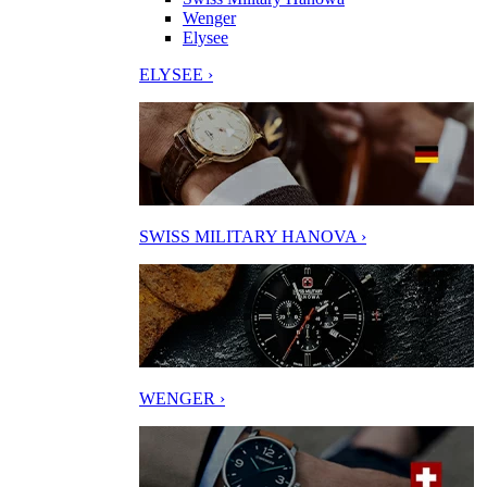
Wenger
Elysee
ELYSEE ›
SWISS MILITARY HANOVA ›
WENGER ›