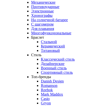
Механические
Противоударные
Электронные
Хронографы
На солнечной батарее
С шагомером
Для плавания
Многофункциональные
Браслет
Стальной
Керамический
Титановый
Стиль
Классический стиль
Дизайнерские
Военный стиль
Спортивный стиль
Топ-бренды
Danish Design
Romanson
Reebok
Mark Maddox
Casio
Gryon