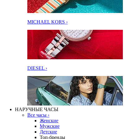
MICHAEL KORS ›
DIESEL ›
НАРУЧНЫЕ ЧАСЫ
Все часы ›
Женские
Мужские
Детские
Топ-бренды