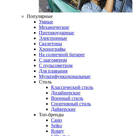
Популярные
Умные
Механические
Противоударные
Электронные
Скелетоны
Хронографы
На солнечной батарее
С шагомером
С пульсометром
Для плавания
Мультифункциональные
Стиль
Классический стиль
Дизайнерские
Военный стиль
Спортивный стиль
Дайверские
Топ-бренды
Casio
Seiko
Rotary