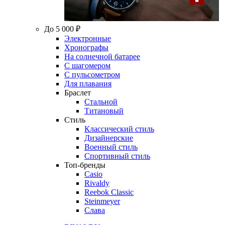
До 5 000 ₽
Электронные
Хронографы
На солнечной батарее
С шагомером
С пульсометром
Для плавания
Браслет
Стальной
Титановый
Стиль
Классический стиль
Дизайнерские
Военный стиль
Спортивный стиль
Топ-бренды
Casio
Rivaldy
Reebok Classic
Steinmeyer
Слава