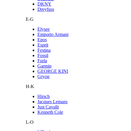
DKNY
Dreyfuss
E-G
Elysee
Emporio Armani
Epos
Esprit
Festina
Fossil
Furla
Garmin
GEORGE KINI
Gryon
H-K
Hirsch
Jacques Lemans
Just Cavalli
Kenneth Cole
L-O