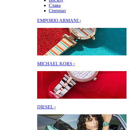
Восход
Слава
Спецназ
EMPORIO ARMANI ›
MICHAEL KORS ›
DIESEL ›