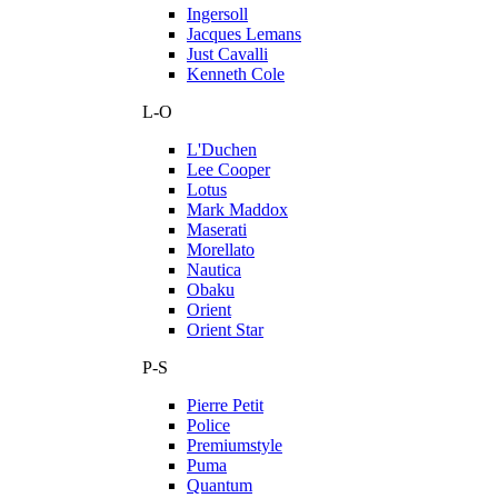
Ingersoll
Jacques Lemans
Just Cavalli
Kenneth Cole
L-O
L'Duchen
Lee Cooper
Lotus
Mark Maddox
Maserati
Morellato
Nautica
Obaku
Orient
Orient Star
P-S
Pierre Petit
Police
Premiumstyle
Puma
Quantum