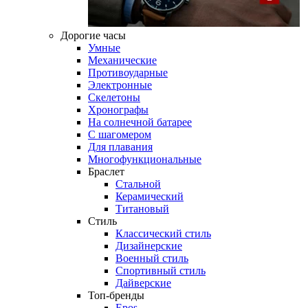
Дорогие часы
Умные
Механические
Противоударные
Электронные
Скелетоны
Хронографы
На солнечной батарее
С шагомером
Для плавания
Многофункциональные
Браслет
Стальной
Керамический
Титановый
Стиль
Классический стиль
Дизайнерские
Военный стиль
Спортивный стиль
Дайверские
Топ-бренды
Epos