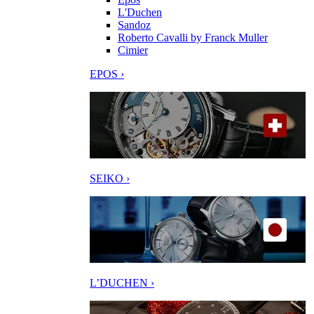
L'Duchen
Sandoz
Roberto Cavalli by Franck Muller
Cimier
EPOS ›
SEIKO ›
L’DUCHEN ›