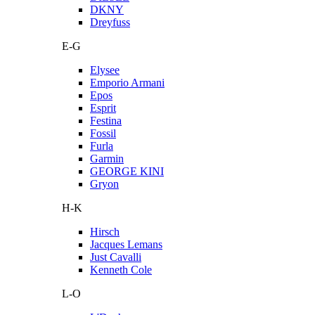
DKNY
Dreyfuss
E-G
Elysee
Emporio Armani
Epos
Esprit
Festina
Fossil
Furla
Garmin
GEORGE KINI
Gryon
H-K
Hirsch
Jacques Lemans
Just Cavalli
Kenneth Cole
L-O