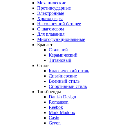
Механические
Противоударные
Электронные
Хронографы
На солнечной батарее
С шагомером
Для плавания
Многофункциональные
Браслет
Стальной
Керамический
Титановый
Стиль
Классический стиль
Дизайнерские
Военный стиль
Спортивный стиль
Топ-бренды
Danish Design
Romanson
Reebok
Mark Maddox
Casio
Gryon