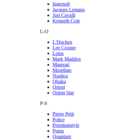
Ingersoll
Jacques Lemans
Just Cavalli
Kenneth Cole
L-O
L'Duchen
Lee Cooper
Lotus
Mark Maddox
Maserati
Morellato
Nautica
Obaku
Orient
Orient Star
P-S
Pierre Petit
Police
Premiumstyle
Puma
Quantum