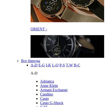
ORIENT ›
Все бренды
A-D
E-G
I-K
L-O
P-S
T-W
В-С
A-D
Adriatica
Anne Klein
Armani Exchange
Candino
Casio
Casio G-Shock