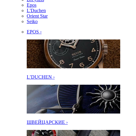
Epos
L'Duchen
Orient Star
Seiko
EPOS ›
L’DUCHEN ›
ШВЕЙЦАРСКИЕ ›