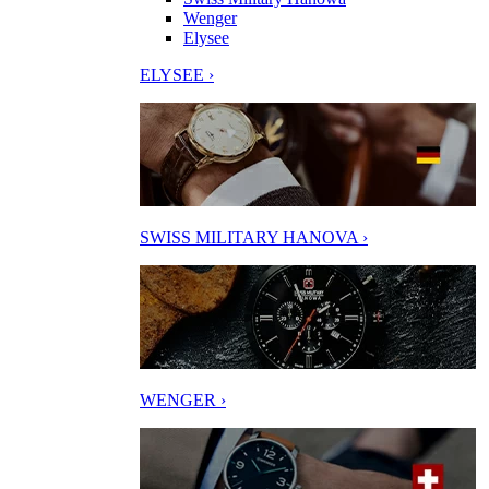
Wenger
Elysee
ELYSEE ›
SWISS MILITARY HANOVA ›
WENGER ›