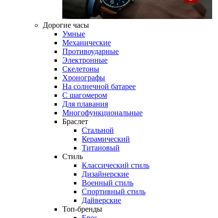
Дорогие часы
Умные
Механические
Противоударные
Электронные
Скелетоны
Хронографы
На солнечной батарее
С шагомером
Для плавания
Многофункциональные
Браслет
Стальной
Керамический
Титановый
Стиль
Классический стиль
Дизайнерские
Военный стиль
Спортивный стиль
Дайверские
Топ-бренды
Epos