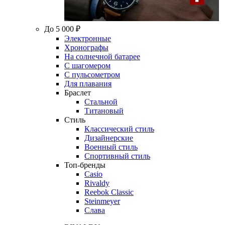
До 5 000 ₽
Электронные
Хронографы
На солнечной батарее
С шагомером
С пульсометром
Для плавания
Браслет
Стальной
Титановый
Стиль
Классический стиль
Дизайнерские
Военный стиль
Спортивный стиль
Топ-бренды
Casio
Rivaldy
Reebok Classic
Steinmeyer
Слава