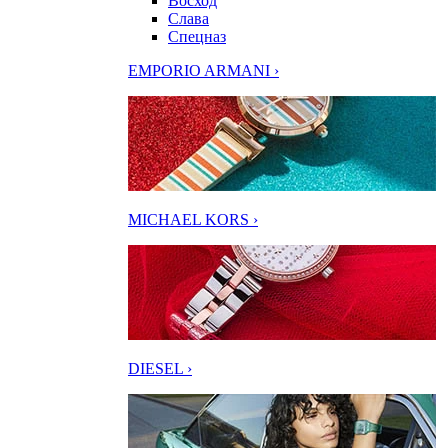
Восход
Слава
Спецназ
EMPORIO ARMANI ›
MICHAEL KORS ›
DIESEL ›