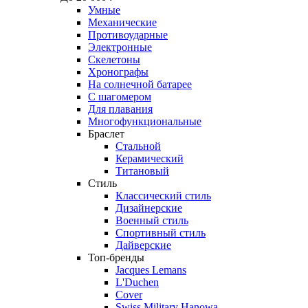
Умные
Механические
Противоударные
Электронные
Скелетоны
Хронографы
На солнечной батарее
С шагомером
Для плавания
Многофункциональные
Браслет
Стальной
Керамический
Титановый
Стиль
Классический стиль
Дизайнерские
Военный стиль
Спортивный стиль
Дайверские
Топ-бренды
Jacques Lemans
L'Duchen
Cover
Swiss Military Hanowa