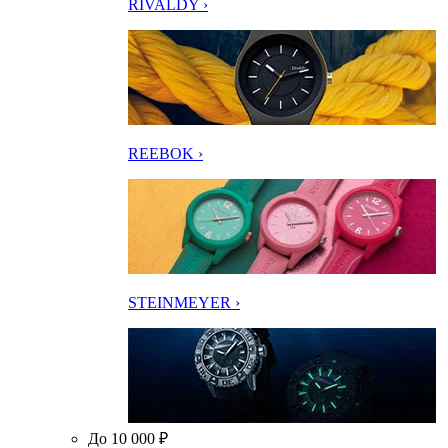
RIVALDY ›
REEBOK ›
STEINMEYER ›
До 10 000 ₽