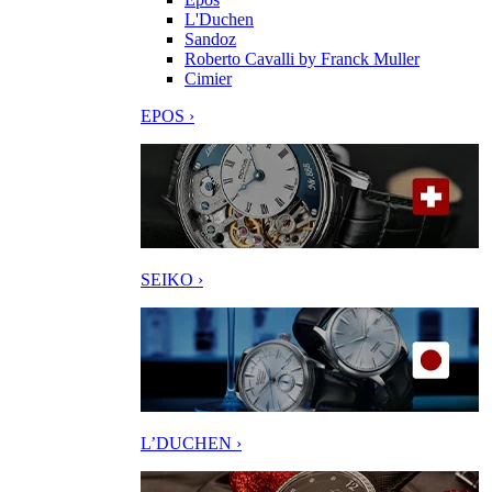
L'Duchen
Sandoz
Roberto Cavalli by Franck Muller
Cimier
EPOS ›
SEIKO ›
L’DUCHEN ›