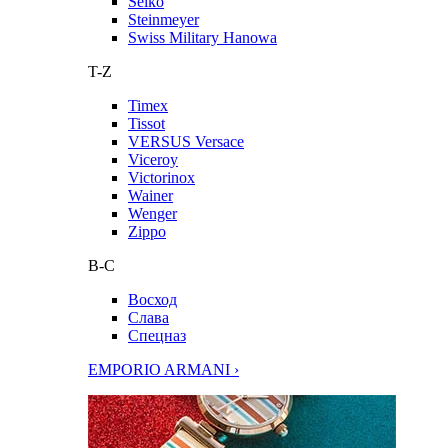
Seiko
Steinmeyer
Swiss Military Hanowa
T-Z
Timex
Tissot
VERSUS Versace
Viceroy
Victorinox
Wainer
Wenger
Zippo
В-С
Восход
Слава
Спецназ
EMPORIO ARMANI ›