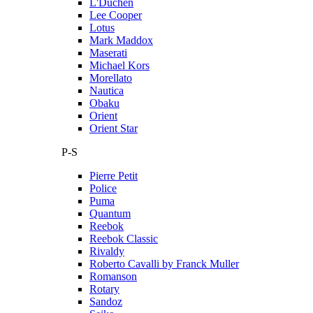
L'Duchen
Lee Cooper
Lotus
Mark Maddox
Maserati
Michael Kors
Morellato
Nautica
Obaku
Orient
Orient Star
P-S
Pierre Petit
Police
Puma
Quantum
Reebok
Reebok Classic
Rivaldy
Roberto Cavalli by Franck Muller
Romanson
Rotary
Sandoz