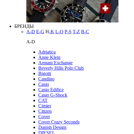
БРЕНДЫ
A-D
E-G
H
-K
L-O
P-S
T-Z
В-С
A-D
Adriatica
Anne Klein
Armani Exchange
Beverly Hills Polo Club
Bigotti
Candino
Casio
Casio Edifice
Casio G-Shock
CAT
Cimier
Citizen
Cover
Cover Crazy Seconds
Danish Design
DIESEL