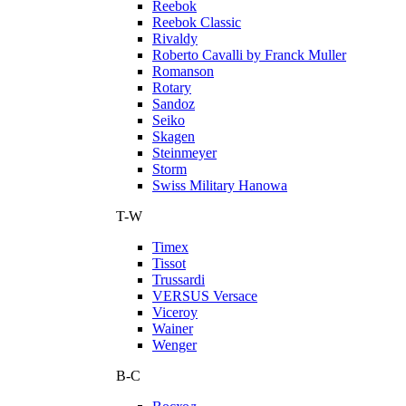
Reebok
Reebok Classic
Rivaldy
Roberto Cavalli by Franck Muller
Romanson
Rotary
Sandoz
Seiko
Skagen
Steinmeyer
Storm
Swiss Military Hanowa
T-W
Timex
Tissot
Trussardi
VERSUS Versace
Viceroy
Wainer
Wenger
В-С