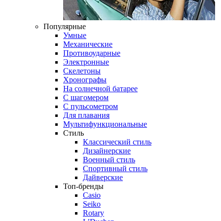
Популярные
Умные
Механические
Противоударные
Электронные
Скелетоны
Хронографы
На солнечной батарее
С шагомером
С пульсометром
Для плавания
Мультифункциональные
Стиль
Классический стиль
Дизайнерские
Военный стиль
Спортивный стиль
Дайверские
Топ-бренды
Casio
Seiko
Rotary