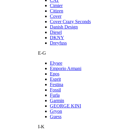
CAT
Cimier
Citizen
Cover
Cover Crazy Seconds
Danish Design
Diesel
DKNY
Dreyfuss
E-G
Elysee
Emporio Armani
Epos
Esprit
Festina
Fossil
Furla
Garmin
GEORGE KINI
Gryon
Guess
I-K