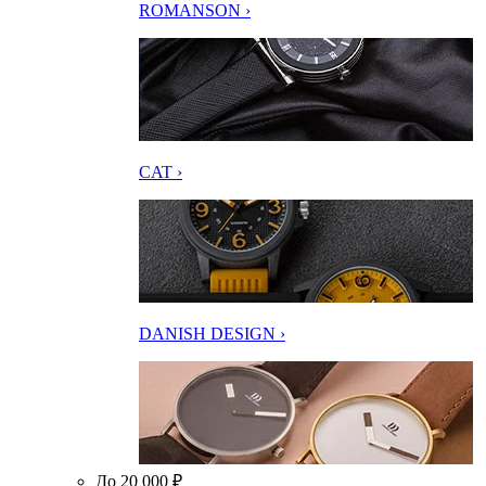
ROMANSON ›
CAT ›
DANISH DESIGN ›
До 20 000 ₽