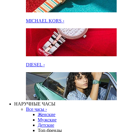
MICHAEL KORS ›
DIESEL ›
НАРУЧНЫЕ ЧАСЫ
Все часы ›
Женские
Мужские
Детские
Топ-бренды