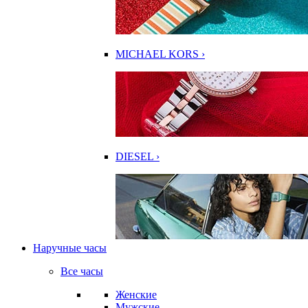
MICHAEL KORS ›
DIESEL ›
Наручные часы
Все часы
Женские
Мужские