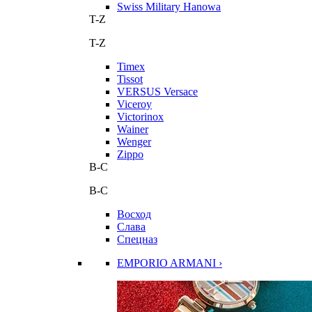
Swiss Military Hanowa
T-Z
T-Z
Timex
Tissot
VERSUS Versace
Viceroy
Victorinox
Wainer
Wenger
Zippo
В-С
В-С
Восход
Слава
Спецназ
EMPORIO ARMANI ›