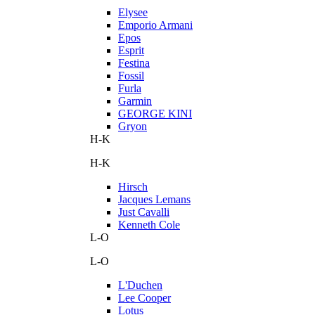
Elysee
Emporio Armani
Epos
Esprit
Festina
Fossil
Furla
Garmin
GEORGE KINI
Gryon
H-K
H-K
Hirsch
Jacques Lemans
Just Cavalli
Kenneth Cole
L-O
L-O
L'Duchen
Lee Cooper
Lotus