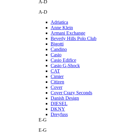
A-D
A-D
Adriatica
Anne Klein
Armani Exchange
Beverly Hills Polo Club
Bigotti
Candino
Casio
Casio Edifice
Casio G-Shock
CAT
Cimier
Citizen
Cover
Cover Crazy Seconds
Danish Design
DIESEL
DKNY
Dreyfuss
E-G
E-G