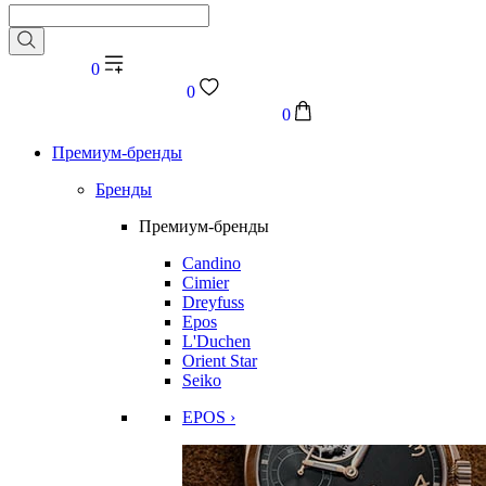
0
0
0
Премиум-бренды
Бренды
Премиум-бренды
Candino
Cimier
Dreyfuss
Epos
L'Duchen
Orient Star
Seiko
EPOS ›