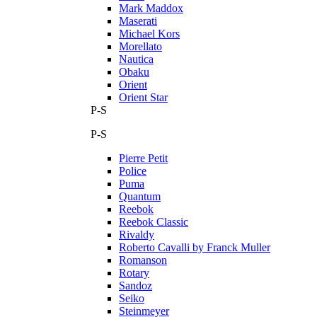
Mark Maddox
Maserati
Michael Kors
Morellato
Nautica
Obaku
Orient
Orient Star
P-S
P-S
Pierre Petit
Police
Puma
Quantum
Reebok
Reebok Classic
Rivaldy
Roberto Cavalli by Franck Muller
Romanson
Rotary
Sandoz
Seiko
Steinmeyer