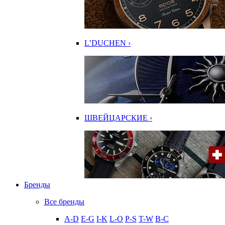
L’DUCHEN ›
ШВЕЙЦАРСКИЕ ›
Бренды
Все бренды
A-D
E-G
I-K
L-O
P-S
T-W
В-С