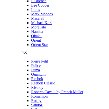
L'Duchen
Lee Cooper
Lotus
Mark Maddox
Maserati
Michael Kors
Morellato
Nautica
Obaku
Orient
Orient Star
P-S
Pierre Petit
Police
Puma
Quantum
Reebok
Reebok Classic
Rivaldy
Roberto Cavalli by Franck Muller
Romanson
Rotary
Sandoz