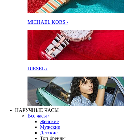
MICHAEL KORS ›
DIESEL ›
НАРУЧНЫЕ ЧАСЫ
Все часы ›
Женские
Мужские
Детские
Топ-бренды