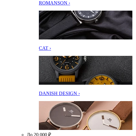
ROMANSON ›
CAT ›
DANISH DESIGN ›
До 20 000 ₽