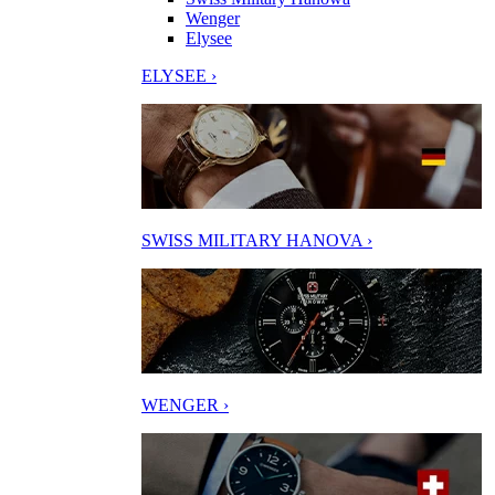
Wenger
Elysee
ELYSEE ›
SWISS MILITARY HANOVA ›
WENGER ›