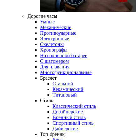
Дорогие часы
Умные
Механические
Противоударные
Электронные
Скелетоны
Хронографы
На солнечной батарее
С шагомером
Для плавания
Многофункциональные
Браслет
Стальной
Керамический
Титановый
Стиль
Классический стиль
Дизайнерские
Военный стиль
Спортивный стиль
Дайверские
Топ-бренды
Epos