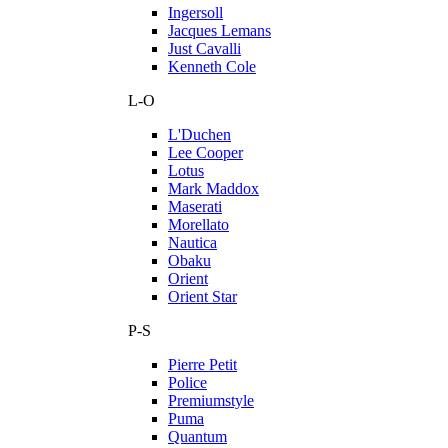
Ingersoll
Jacques Lemans
Just Cavalli
Kenneth Cole
L-O
L'Duchen
Lee Cooper
Lotus
Mark Maddox
Maserati
Morellato
Nautica
Obaku
Orient
Orient Star
P-S
Pierre Petit
Police
Premiumstyle
Puma
Quantum