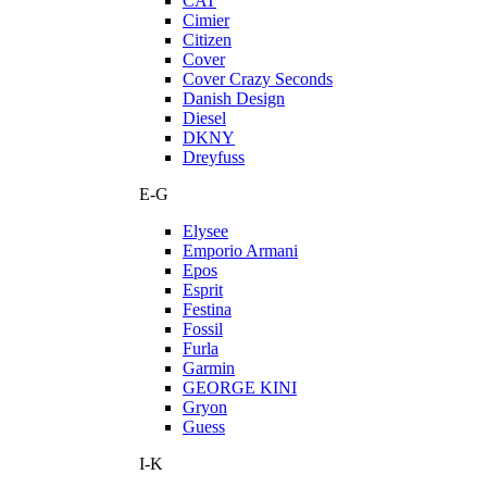
CAT
Cimier
Citizen
Cover
Cover Crazy Seconds
Danish Design
Diesel
DKNY
Dreyfuss
E-G
Elysee
Emporio Armani
Epos
Esprit
Festina
Fossil
Furla
Garmin
GEORGE KINI
Gryon
Guess
I-K