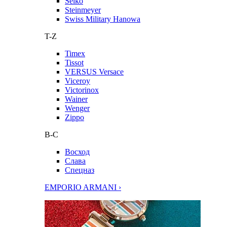
Seiko
Steinmeyer
Swiss Military Hanowa
T-Z
Timex
Tissot
VERSUS Versace
Viceroy
Victorinox
Wainer
Wenger
Zippo
В-С
Восход
Слава
Спецназ
EMPORIO ARMANI ›