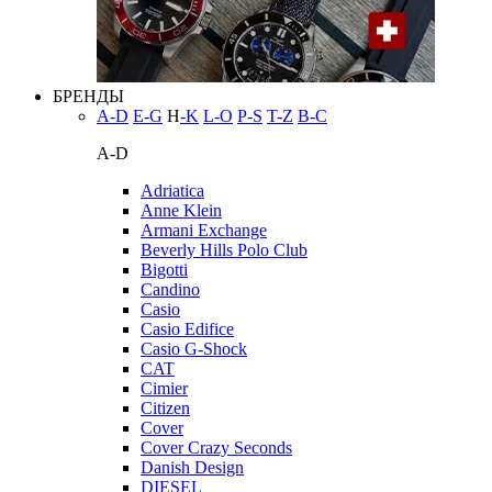
БРЕНДЫ
A-D
E-G
H
-K
L-O
P-S
T-Z
В-С
A-D
Adriatica
Anne Klein
Armani Exchange
Beverly Hills Polo Club
Bigotti
Candino
Casio
Casio Edifice
Casio G-Shock
CAT
Cimier
Citizen
Cover
Cover Crazy Seconds
Danish Design
DIESEL