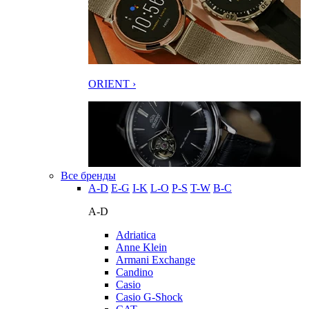
ORIENT ›
Все бренды
A-D
E-G
I-K
L-O
P-S
T-W
В-С
A-D
Adriatica
Anne Klein
Armani Exchange
Candino
Casio
Casio G-Shock