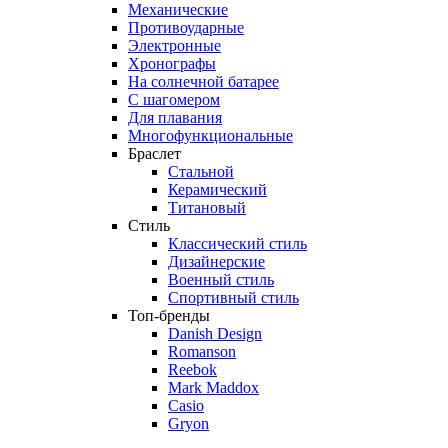
Механические
Противоударные
Электронные
Хронографы
На солнечной батарее
С шагомером
Для плавания
Многофункциональные
Браслет
Стальной
Керамический
Титановый
Стиль
Классический стиль
Дизайнерские
Военный стиль
Спортивный стиль
Топ-бренды
Danish Design
Romanson
Reebok
Mark Maddox
Casio
Gryon