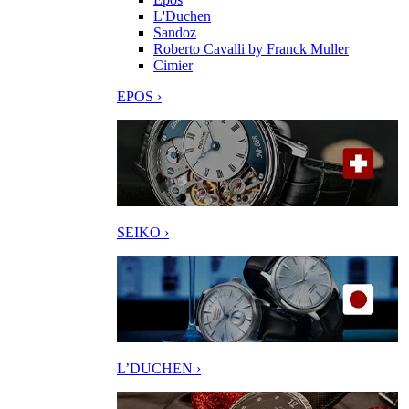
L'Duchen
Sandoz
Roberto Cavalli by Franck Muller
Cimier
EPOS ›
SEIKO ›
L’DUCHEN ›