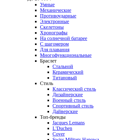
Умные
Механические
Противоударные
Электронные
Скелетоны
Хронографы
На солнечной батарее
С шагомером
Для плавания
Многофункциональные
Браслет
Стальной
Керамический
Титановый
Стиль
Классический стиль
Дизайнерские
Военный стиль
Спортивный стиль
Дайверские
Топ-бренды
Jacques Lemans
L'Duchen
Cover
Swiss Military Hanowa