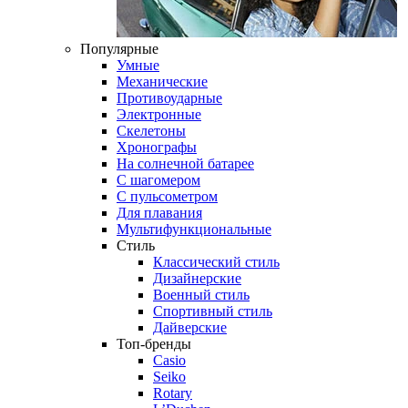
Популярные
Умные
Механические
Противоударные
Электронные
Скелетоны
Хронографы
На солнечной батарее
С шагомером
С пульсометром
Для плавания
Мультифункциональные
Стиль
Классический стиль
Дизайнерские
Военный стиль
Спортивный стиль
Дайверские
Топ-бренды
Casio
Seiko
Rotary