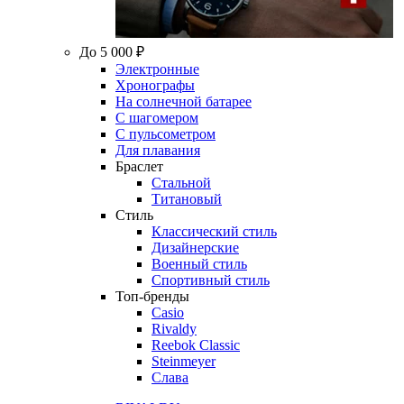
До 5 000 ₽
Электронные
Хронографы
На солнечной батарее
С шагомером
С пульсометром
Для плавания
Браслет
Стальной
Титановый
Стиль
Классический стиль
Дизайнерские
Военный стиль
Спортивный стиль
Топ-бренды
Casio
Rivaldy
Reebok Classic
Steinmeyer
Слава