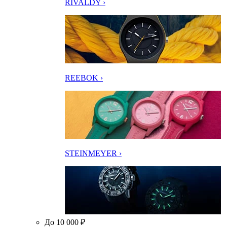
RIVALDY ›
REEBOK ›
STEINMEYER ›
До 10 000 ₽