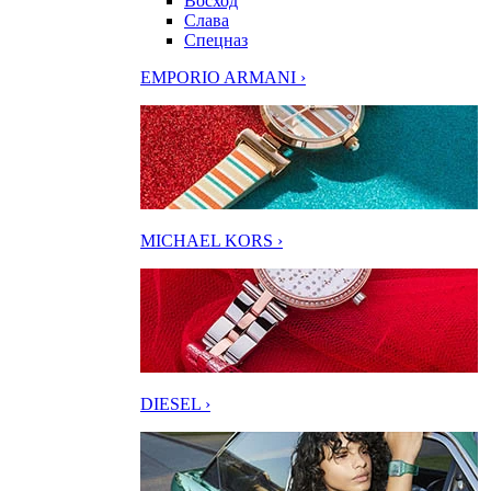
Восход
Слава
Спецназ
EMPORIO ARMANI ›
MICHAEL KORS ›
DIESEL ›