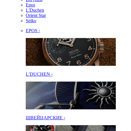
Epos
L'Duchen
Orient Star
Seiko
EPOS ›
L’DUCHEN ›
ШВЕЙЦАРСКИЕ ›