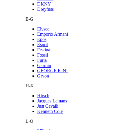
DKNY
Dreyfuss
E-G
Elysee
Emporio Armani
Epos
Esprit
Festina
Fossil
Furla
Garmin
GEORGE KINI
Gryon
H-K
Hirsch
Jacques Lemans
Just Cavalli
Kenneth Cole
L-O