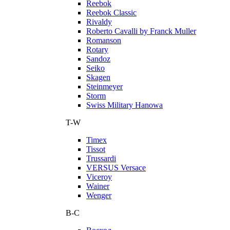
Reebok
Reebok Classic
Rivaldy
Roberto Cavalli by Franck Muller
Romanson
Rotary
Sandoz
Seiko
Skagen
Steinmeyer
Storm
Swiss Military Hanowa
T-W
Timex
Tissot
Trussardi
VERSUS Versace
Viceroy
Wainer
Wenger
В-С