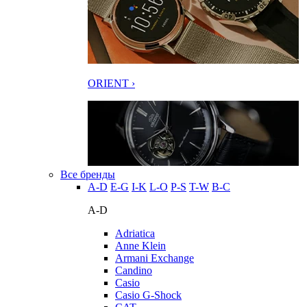
ORIENT ›
Все бренды
A-D
E-G
I-K
L-O
P-S
T-W
В-С
A-D
Adriatica
Anne Klein
Armani Exchange
Candino
Casio
Casio G-Shock