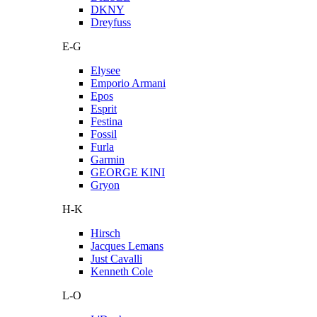
DKNY
Dreyfuss
E-G
Elysee
Emporio Armani
Epos
Esprit
Festina
Fossil
Furla
Garmin
GEORGE KINI
Gryon
H-K
Hirsch
Jacques Lemans
Just Cavalli
Kenneth Cole
L-O