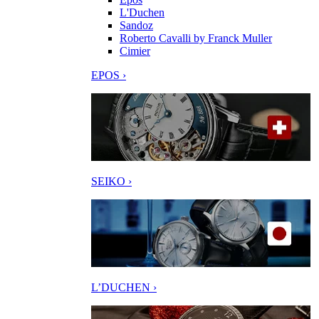
L'Duchen
Sandoz
Roberto Cavalli by Franck Muller
Cimier
EPOS ›
SEIKO ›
L’DUCHEN ›