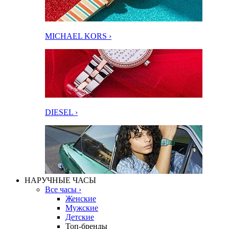
MICHAEL KORS ›
DIESEL ›
НАРУЧНЫЕ ЧАСЫ
Все часы ›
Женские
Мужские
Детские
Топ-бренды