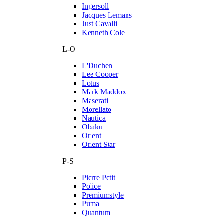
Ingersoll
Jacques Lemans
Just Cavalli
Kenneth Cole
L-O
L'Duchen
Lee Cooper
Lotus
Mark Maddox
Maserati
Morellato
Nautica
Obaku
Orient
Orient Star
P-S
Pierre Petit
Police
Premiumstyle
Puma
Quantum