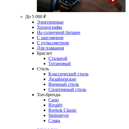
До 5 000 ₽
Электронные
Хронографы
На солнечной батарее
С шагомером
С пульсометром
Для плавания
Браслет
Стальной
Титановый
Стиль
Классический стиль
Дизайнерские
Военный стиль
Спортивный стиль
Топ-бренды
Casio
Rivaldy
Reebok Classic
Steinmeyer
Слава