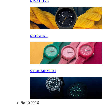
RIVALDY ›
REEBOK ›
STEINMEYER ›
До 10 000 ₽