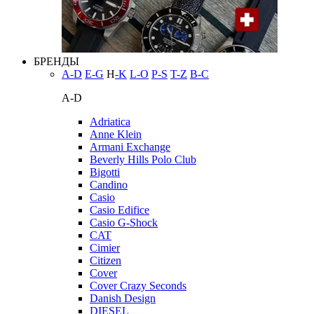
БРЕНДЫ
A-D
E-G
H
-K
L-O
P-S
T-Z
В-С
A-D
Adriatica
Anne Klein
Armani Exchange
Beverly Hills Polo Club
Bigotti
Candino
Casio
Casio Edifice
Casio G-Shock
CAT
Cimier
Citizen
Cover
Cover Crazy Seconds
Danish Design
DIESEL