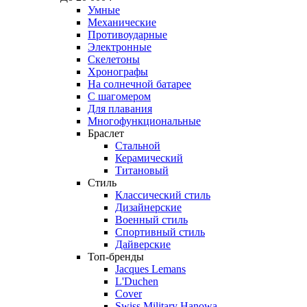
Умные
Механические
Противоударные
Электронные
Скелетоны
Хронографы
На солнечной батарее
С шагомером
Для плавания
Многофункциональные
Браслет
Стальной
Керамический
Титановый
Стиль
Классический стиль
Дизайнерские
Военный стиль
Спортивный стиль
Дайверские
Топ-бренды
Jacques Lemans
L'Duchen
Cover
Swiss Military Hanowa