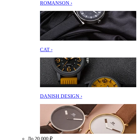
ROMANSON ›
CAT ›
DANISH DESIGN ›
До 20 000 ₽