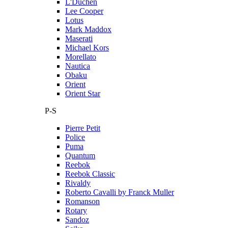
L'Duchen
Lee Cooper
Lotus
Mark Maddox
Maserati
Michael Kors
Morellato
Nautica
Obaku
Orient
Orient Star
P-S
Pierre Petit
Police
Puma
Quantum
Reebok
Reebok Classic
Rivaldy
Roberto Cavalli by Franck Muller
Romanson
Rotary
Sandoz