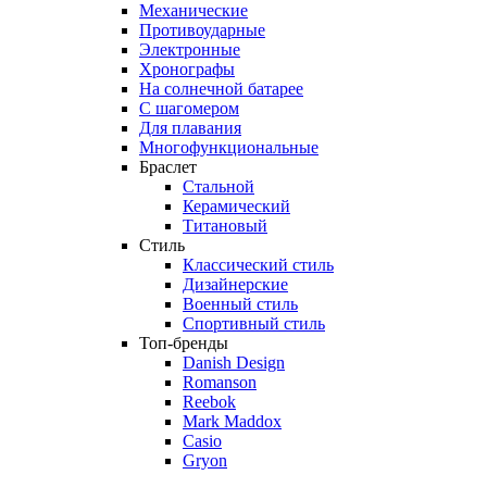
Механические
Противоударные
Электронные
Хронографы
На солнечной батарее
С шагомером
Для плавания
Многофункциональные
Браслет
Стальной
Керамический
Титановый
Стиль
Классический стиль
Дизайнерские
Военный стиль
Спортивный стиль
Топ-бренды
Danish Design
Romanson
Reebok
Mark Maddox
Casio
Gryon