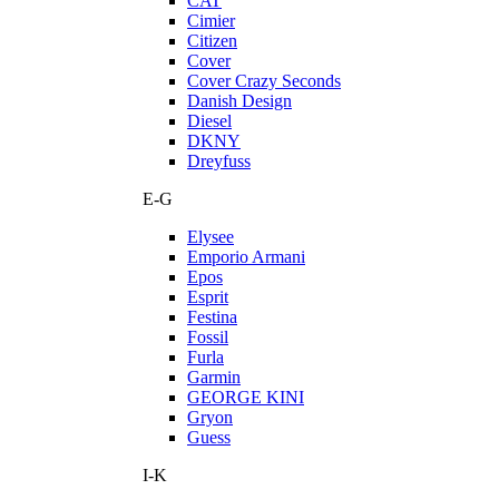
CAT
Cimier
Citizen
Cover
Cover Crazy Seconds
Danish Design
Diesel
DKNY
Dreyfuss
E-G
Elysee
Emporio Armani
Epos
Esprit
Festina
Fossil
Furla
Garmin
GEORGE KINI
Gryon
Guess
I-K