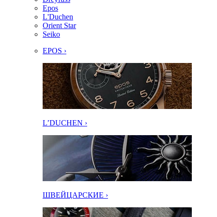
Epos
L'Duchen
Orient Star
Seiko
EPOS ›
L’DUCHEN ›
ШВЕЙЦАРСКИЕ ›