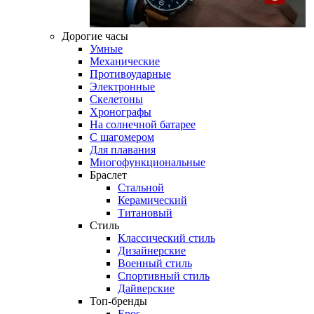
Дорогие часы
Умные
Механические
Противоударные
Электронные
Скелетоны
Хронографы
На солнечной батарее
С шагомером
Для плавания
Многофункциональные
Браслет
Стальной
Керамический
Титановый
Стиль
Классический стиль
Дизайнерские
Военный стиль
Спортивный стиль
Дайверские
Топ-бренды
Epos