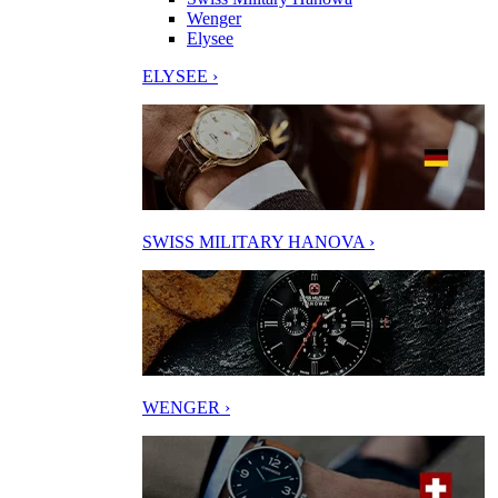
Wenger
Elysee
ELYSEE ›
SWISS MILITARY HANOVA ›
WENGER ›