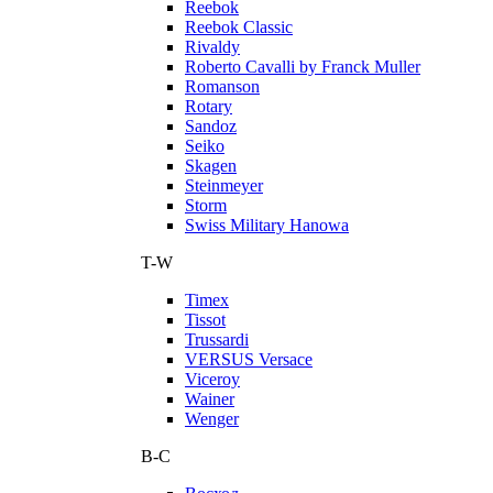
Reebok
Reebok Classic
Rivaldy
Roberto Cavalli by Franck Muller
Romanson
Rotary
Sandoz
Seiko
Skagen
Steinmeyer
Storm
Swiss Military Hanowa
T-W
Timex
Tissot
Trussardi
VERSUS Versace
Viceroy
Wainer
Wenger
В-С