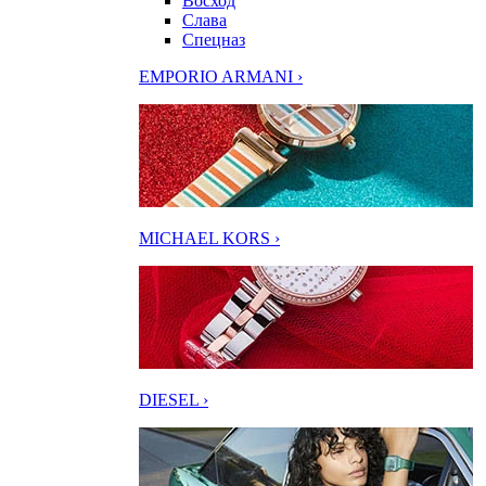
Восход
Слава
Спецназ
EMPORIO ARMANI ›
MICHAEL KORS ›
DIESEL ›