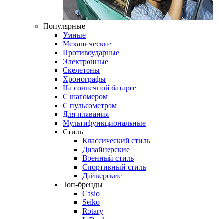
Популярные
Умные
Механические
Противоударные
Электронные
Скелетоны
Хронографы
На солнечной батарее
С шагомером
С пульсометром
Для плавания
Мультифункциональные
Стиль
Классический стиль
Дизайнерские
Военный стиль
Спортивный стиль
Дайверские
Топ-бренды
Casio
Seiko
Rotary