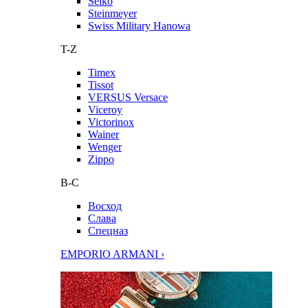
Seiko
Steinmeyer
Swiss Military Hanowa
T-Z
Timex
Tissot
VERSUS Versace
Viceroy
Victorinox
Wainer
Wenger
Zippo
В-С
Восход
Слава
Спецназ
EMPORIO ARMANI ›