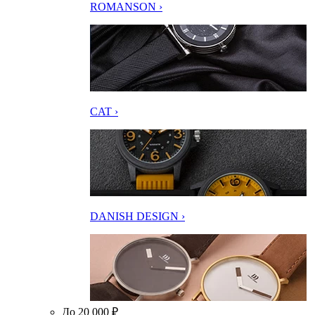
ROMANSON ›
CAT ›
DANISH DESIGN ›
До 20 000 ₽