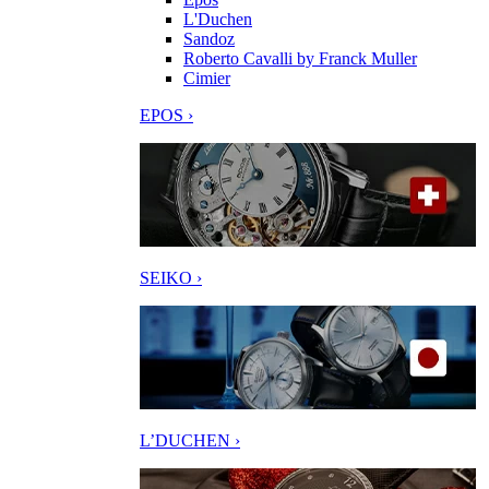
L'Duchen
Sandoz
Roberto Cavalli by Franck Muller
Cimier
EPOS ›
SEIKO ›
L’DUCHEN ›