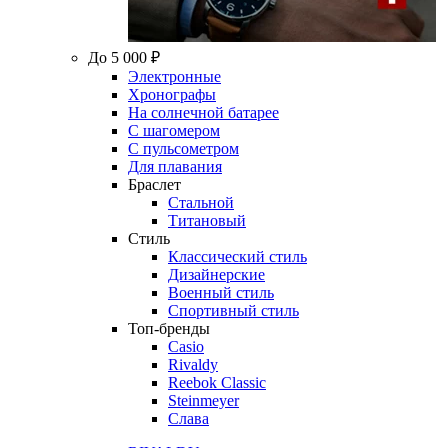
До 5 000 ₽
Электронные
Хронографы
На солнечной батарее
С шагомером
С пульсометром
Для плавания
Браслет
Стальной
Титановый
Стиль
Классический стиль
Дизайнерские
Военный стиль
Спортивный стиль
Топ-бренды
Casio
Rivaldy
Reebok Classic
Steinmeyer
Слава