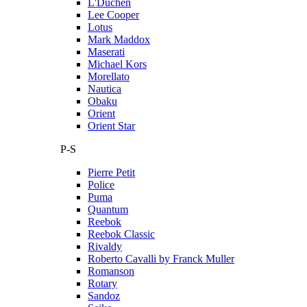
L'Duchen
Lee Cooper
Lotus
Mark Maddox
Maserati
Michael Kors
Morellato
Nautica
Obaku
Orient
Orient Star
P-S
Pierre Petit
Police
Puma
Quantum
Reebok
Reebok Classic
Rivaldy
Roberto Cavalli by Franck Muller
Romanson
Rotary
Sandoz