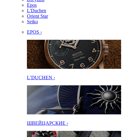
Epos
L'Duchen
Orient Star
Seiko
EPOS ›
L’DUCHEN ›
ШВЕЙЦАРСКИЕ ›