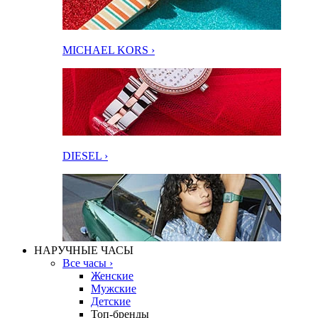
MICHAEL KORS ›
DIESEL ›
НАРУЧНЫЕ ЧАСЫ
Все часы ›
Женские
Мужские
Детские
Топ-бренды