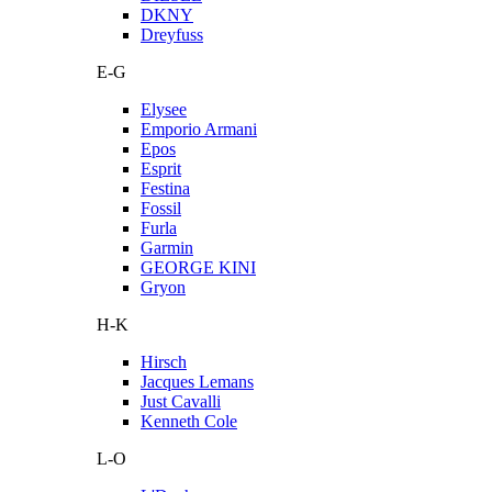
DKNY
Dreyfuss
E-G
Elysee
Emporio Armani
Epos
Esprit
Festina
Fossil
Furla
Garmin
GEORGE KINI
Gryon
H-K
Hirsch
Jacques Lemans
Just Cavalli
Kenneth Cole
L-O