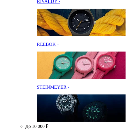
RIVALDY ›
REEBOK ›
STEINMEYER ›
До 10 000 ₽