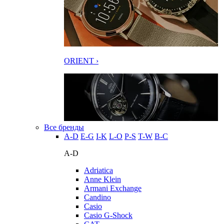
ORIENT ›
Все бренды
A-D
E-G
I-K
L-O
P-S
T-W
В-С
A-D
Adriatica
Anne Klein
Armani Exchange
Candino
Casio
Casio G-Shock