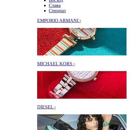
Восход
Слава
Спецназ
EMPORIO ARMANI ›
MICHAEL KORS ›
DIESEL ›