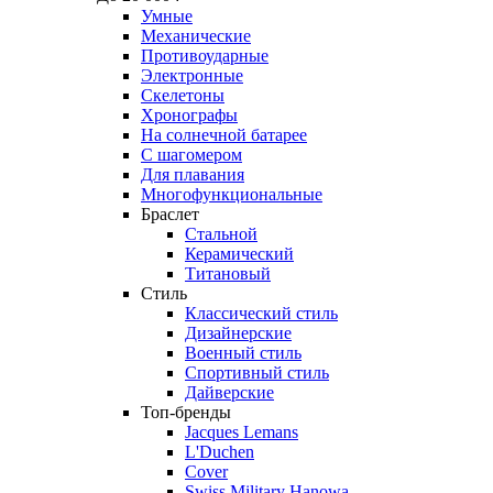
Умные
Механические
Противоударные
Электронные
Скелетоны
Хронографы
На солнечной батарее
С шагомером
Для плавания
Многофункциональные
Браслет
Стальной
Керамический
Титановый
Стиль
Классический стиль
Дизайнерские
Военный стиль
Спортивный стиль
Дайверские
Топ-бренды
Jacques Lemans
L'Duchen
Cover
Swiss Military Hanowa