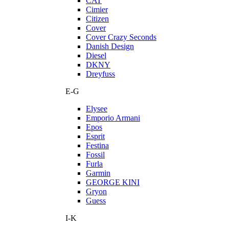
CAT
Cimier
Citizen
Cover
Cover Crazy Seconds
Danish Design
Diesel
DKNY
Dreyfuss
E-G
Elysee
Emporio Armani
Epos
Esprit
Festina
Fossil
Furla
Garmin
GEORGE KINI
Gryon
Guess
I-K