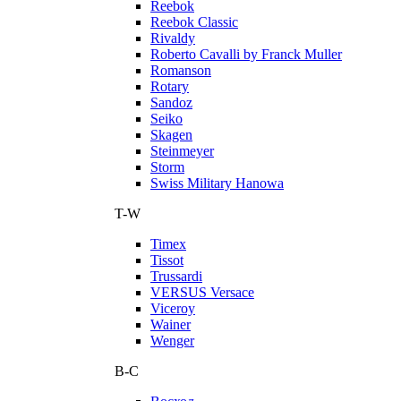
Reebok
Reebok Classic
Rivaldy
Roberto Cavalli by Franck Muller
Romanson
Rotary
Sandoz
Seiko
Skagen
Steinmeyer
Storm
Swiss Military Hanowa
T-W
Timex
Tissot
Trussardi
VERSUS Versace
Viceroy
Wainer
Wenger
В-С