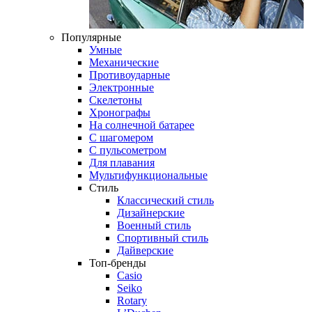
Популярные
Умные
Механические
Противоударные
Электронные
Скелетоны
Хронографы
На солнечной батарее
С шагомером
С пульсометром
Для плавания
Мультифункциональные
Стиль
Классический стиль
Дизайнерские
Военный стиль
Спортивный стиль
Дайверские
Топ-бренды
Casio
Seiko
Rotary