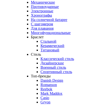
Механические
Противоударные
Электронные
Хронографы
На солнечной батарее
С шагомером
Для плавания
Многофункциональные
Браслет
Стальной
Керамический
Титановый
Стиль
Классический стиль
Дизайнерские
Военный стиль
Спортивный стиль
Топ-бренды
Danish Design
Romanson
Reebok
Mark Maddox
Casio
Gryon