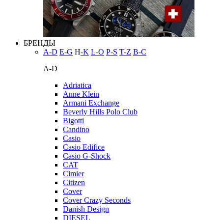
БРЕНДЫ
A-D
E-G
H
-K
L-O
P-S
T-Z
В-С
A-D
Adriatica
Anne Klein
Armani Exchange
Beverly Hills Polo Club
Bigotti
Candino
Casio
Casio Edifice
Casio G-Shock
CAT
Cimier
Citizen
Cover
Cover Crazy Seconds
Danish Design
DIESEL