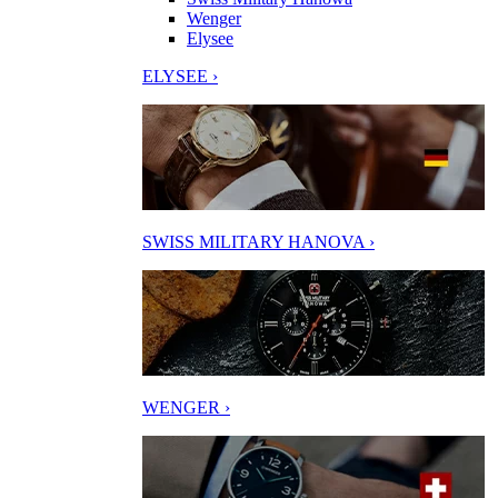
Wenger
Elysee
ELYSEE ›
SWISS MILITARY HANOVA ›
WENGER ›