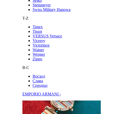
Seiko
Steinmeyer
Swiss Military Hanowa
T-Z
Timex
Tissot
VERSUS Versace
Viceroy
Victorinox
Wainer
Wenger
Zippo
В-С
Восход
Слава
Спецназ
EMPORIO ARMANI ›