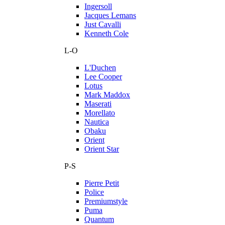
Ingersoll
Jacques Lemans
Just Cavalli
Kenneth Cole
L-O
L'Duchen
Lee Cooper
Lotus
Mark Maddox
Maserati
Morellato
Nautica
Obaku
Orient
Orient Star
P-S
Pierre Petit
Police
Premiumstyle
Puma
Quantum