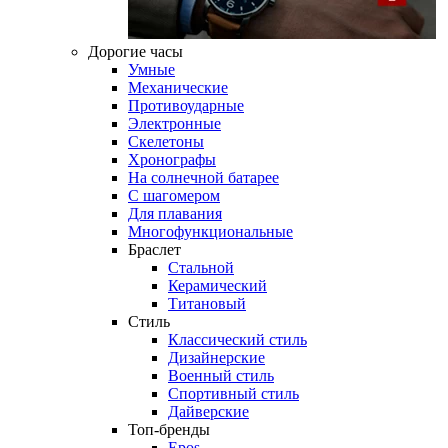
Дорогие часы
Умные
Механические
Противоударные
Электронные
Скелетоны
Хронографы
На солнечной батарее
С шагомером
Для плавания
Многофункциональные
Браслет
Стальной
Керамический
Титановый
Стиль
Классический стиль
Дизайнерские
Военный стиль
Спортивный стиль
Дайверские
Топ-бренды
Epos