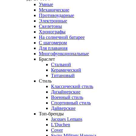
Умные
Механические
Противоударные
Электронные
Скелетоны
Хронографы
На солнечной батарее
С шагомером
Для плавания
Многофункциональные
Браслет
Стальной
Керамический
Титановый
Стиль
Классический стиль
Дизайнерские
Военный стиль
Спортивный стиль
Дайверские
Топ-бренды
Jacques Lemans
L'Duchen
Cover
Swiss Military Hanowa