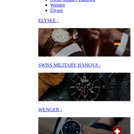
Wenger
Elysee
ELYSEE ›
SWISS MILITARY HANOVA ›
WENGER ›