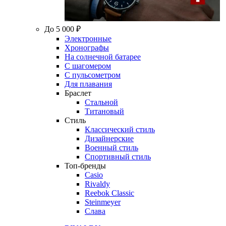
До 5 000 ₽
Электронные
Хронографы
На солнечной батарее
С шагомером
С пульсометром
Для плавания
Браслет
Стальной
Титановый
Стиль
Классический стиль
Дизайнерские
Военный стиль
Спортивный стиль
Топ-бренды
Casio
Rivaldy
Reebok Classic
Steinmeyer
Слава