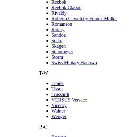
Reebok
Reebok Classic
Rivaldy
Roberto Cavalli by Franck Muller
Romanson
Rotary
Sandoz
Seiko
Skagen
Steinmeyer
Storm
Swiss Military Hanowa
T-W
Timex
Tissot
Trussardi
VERSUS Versace
Viceroy
Wainer
Wenger
В-С