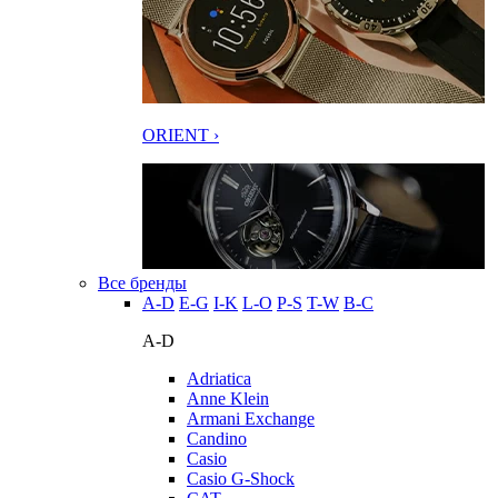
ORIENT ›
Все бренды
A-D
E-G
I-K
L-O
P-S
T-W
В-С
A-D
Adriatica
Anne Klein
Armani Exchange
Candino
Casio
Casio G-Shock