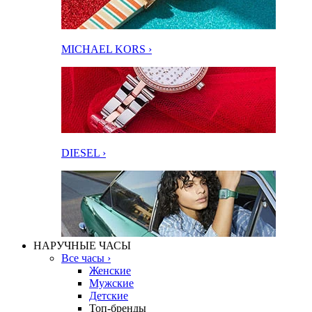
MICHAEL KORS ›
DIESEL ›
НАРУЧНЫЕ ЧАСЫ
Все часы ›
Женские
Мужские
Детские
Топ-бренды