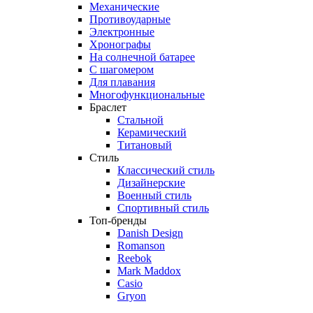
Механические
Противоударные
Электронные
Хронографы
На солнечной батарее
С шагомером
Для плавания
Многофункциональные
Браслет
Стальной
Керамический
Титановый
Стиль
Классический стиль
Дизайнерские
Военный стиль
Спортивный стиль
Топ-бренды
Danish Design
Romanson
Reebok
Mark Maddox
Casio
Gryon