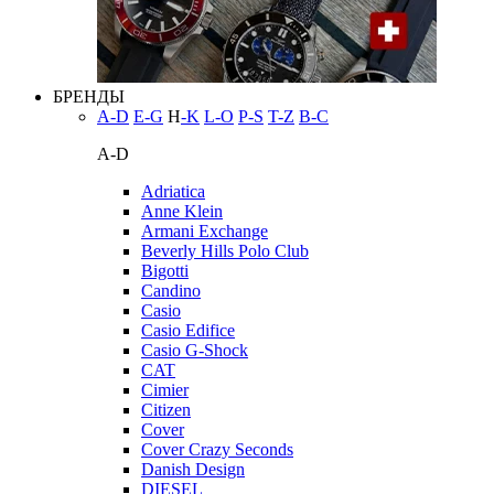
БРЕНДЫ
A-D
E-G
H
-K
L-O
P-S
T-Z
В-С
A-D
Adriatica
Anne Klein
Armani Exchange
Beverly Hills Polo Club
Bigotti
Candino
Casio
Casio Edifice
Casio G-Shock
CAT
Cimier
Citizen
Cover
Cover Crazy Seconds
Danish Design
DIESEL