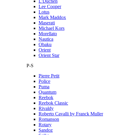
L'Duchen
Lee Cooper
Lotus
Mark Maddox
Maserati
Michael Kors
Morellato
Nautica
Obaku
Orient
Orient Star
P-S
Pierre Petit
Police
Puma
Quantum
Reebok
Reebok Classic
Rivaldy
Roberto Cavalli by Franck Muller
Romanson
Rotary
Sandoz