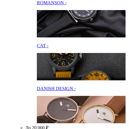
ROMANSON ›
CAT ›
DANISH DESIGN ›
До 20 000 ₽