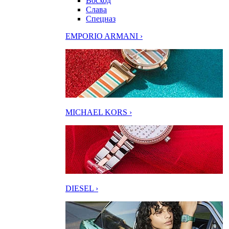
Восход
Слава
Спецназ
EMPORIO ARMANI ›
MICHAEL KORS ›
DIESEL ›