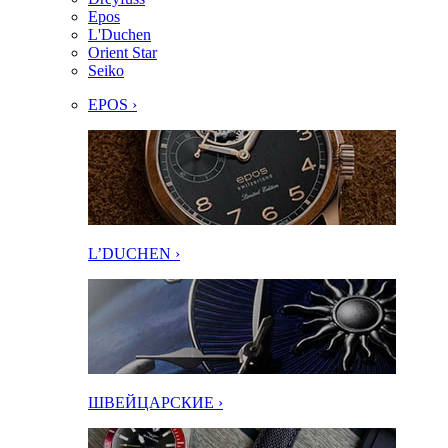
Epos
L'Duchen
Orient Star
Seiko
EPOS ›
L’DUCHEN ›
ШВЕЙЦАРСКИЕ ›