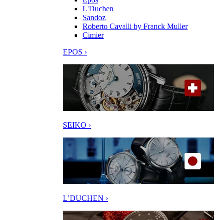
L'Duchen
Sandoz
Roberto Cavalli by Franck Muller
Cimier
EPOS ›
SEIKO ›
L’DUCHEN ›