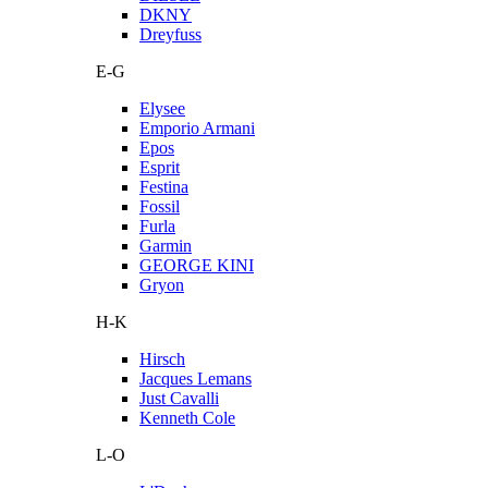
DKNY
Dreyfuss
E-G
Elysee
Emporio Armani
Epos
Esprit
Festina
Fossil
Furla
Garmin
GEORGE KINI
Gryon
H-K
Hirsch
Jacques Lemans
Just Cavalli
Kenneth Cole
L-O