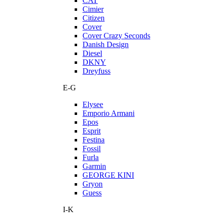
CAT
Cimier
Citizen
Cover
Cover Crazy Seconds
Danish Design
Diesel
DKNY
Dreyfuss
E-G
Elysee
Emporio Armani
Epos
Esprit
Festina
Fossil
Furla
Garmin
GEORGE KINI
Gryon
Guess
I-K