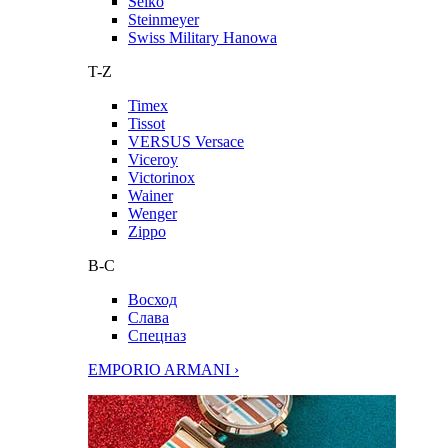
Seiko
Steinmeyer
Swiss Military Hanowa
T-Z
Timex
Tissot
VERSUS Versace
Viceroy
Victorinox
Wainer
Wenger
Zippo
В-С
Восход
Слава
Спецназ
EMPORIO ARMANI ›