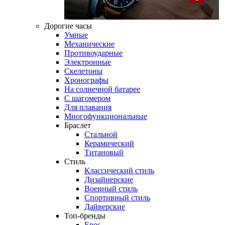
Дорогие часы
Умные
Механические
Противоударные
Электронные
Скелетоны
Хронографы
На солнечной батарее
С шагомером
Для плавания
Многофункциональные
Браслет
Стальной
Керамический
Титановый
Стиль
Классический стиль
Дизайнерские
Военный стиль
Спортивный стиль
Дайверские
Топ-бренды
Epos