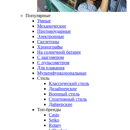
Популярные
Умные
Механические
Противоударные
Электронные
Скелетоны
Хронографы
На солнечной батарее
С шагомером
С пульсометром
Для плавания
Мультифункциональные
Стиль
Классический стиль
Дизайнерские
Военный стиль
Спортивный стиль
Дайверские
Топ-бренды
Casio
Seiko
Rotary