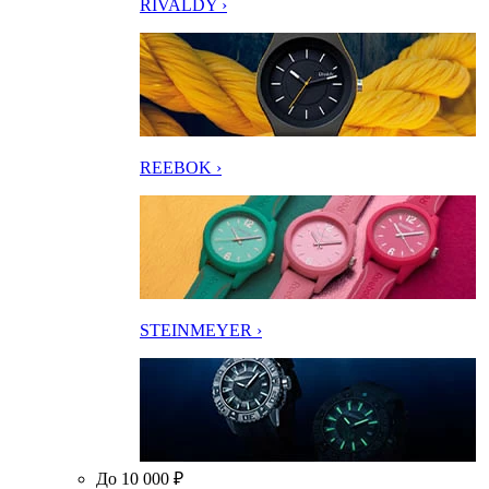
RIVALDY ›
REEBOK ›
STEINMEYER ›
До 10 000 ₽