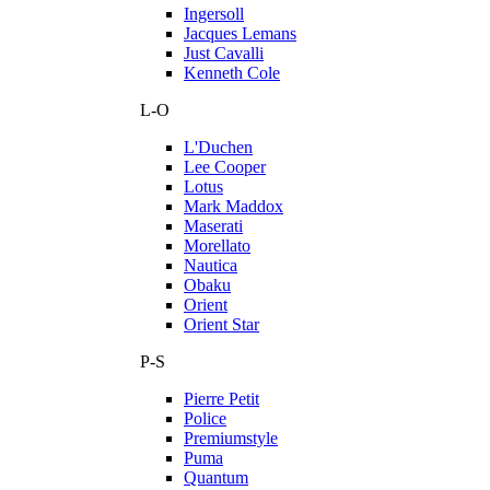
Ingersoll
Jacques Lemans
Just Cavalli
Kenneth Cole
L-O
L'Duchen
Lee Cooper
Lotus
Mark Maddox
Maserati
Morellato
Nautica
Obaku
Orient
Orient Star
P-S
Pierre Petit
Police
Premiumstyle
Puma
Quantum