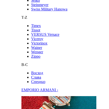
Seiko
Steinmeyer
Swiss Military Hanowa
T-Z
Timex
Tissot
VERSUS Versace
Viceroy
Victorinox
Wainer
Wenger
Zippo
В-С
Восход
Слава
Спецназ
EMPORIO ARMANI ›