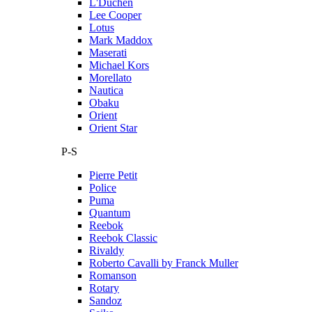
L'Duchen
Lee Cooper
Lotus
Mark Maddox
Maserati
Michael Kors
Morellato
Nautica
Obaku
Orient
Orient Star
P-S
Pierre Petit
Police
Puma
Quantum
Reebok
Reebok Classic
Rivaldy
Roberto Cavalli by Franck Muller
Romanson
Rotary
Sandoz