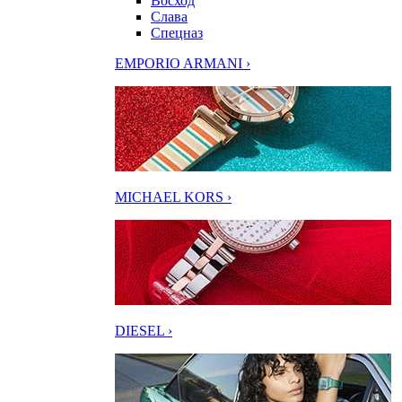
Восход
Слава
Спецназ
EMPORIO ARMANI ›
MICHAEL KORS ›
DIESEL ›