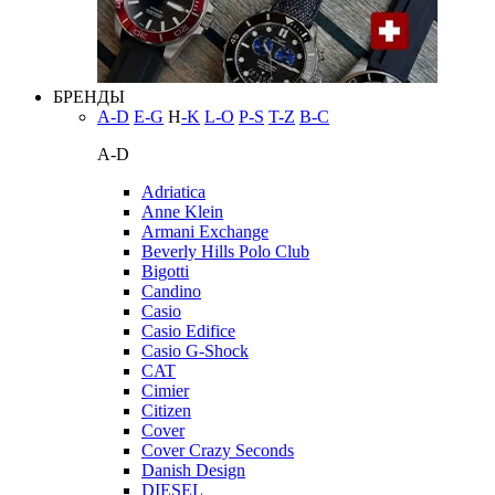
БРЕНДЫ
A-D
E-G
H
-K
L-O
P-S
T-Z
В-С
A-D
Adriatica
Anne Klein
Armani Exchange
Beverly Hills Polo Club
Bigotti
Candino
Casio
Casio Edifice
Casio G-Shock
CAT
Cimier
Citizen
Cover
Cover Crazy Seconds
Danish Design
DIESEL