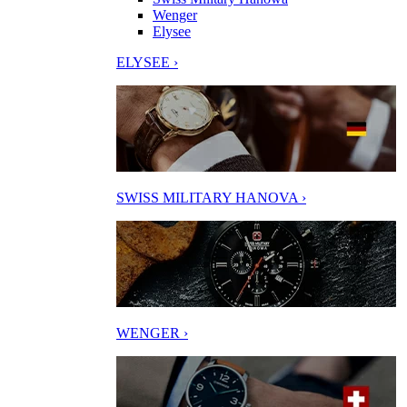
Wenger
Elysee
ELYSEE ›
SWISS MILITARY HANOVA ›
WENGER ›