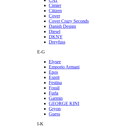
CAT
Cimier
Citizen
Cover
Cover Crazy Seconds
Danish Design
Diesel
DKNY
Dreyfuss
E-G
Elysee
Emporio Armani
Epos
Esprit
Festina
Fossil
Furla
Garmin
GEORGE KINI
Gryon
Guess
I-K