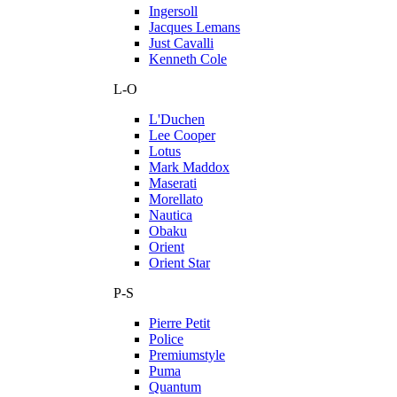
Ingersoll
Jacques Lemans
Just Cavalli
Kenneth Cole
L-O
L'Duchen
Lee Cooper
Lotus
Mark Maddox
Maserati
Morellato
Nautica
Obaku
Orient
Orient Star
P-S
Pierre Petit
Police
Premiumstyle
Puma
Quantum