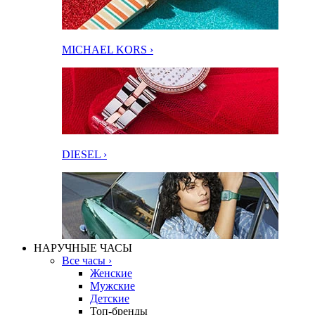
MICHAEL KORS ›
DIESEL ›
НАРУЧНЫЕ ЧАСЫ
Все часы ›
Женские
Мужские
Детские
Топ-бренды