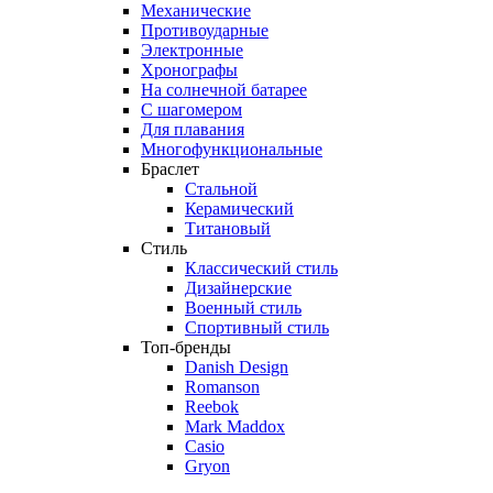
Механические
Противоударные
Электронные
Хронографы
На солнечной батарее
С шагомером
Для плавания
Многофункциональные
Браслет
Стальной
Керамический
Титановый
Стиль
Классический стиль
Дизайнерские
Военный стиль
Спортивный стиль
Топ-бренды
Danish Design
Romanson
Reebok
Mark Maddox
Casio
Gryon