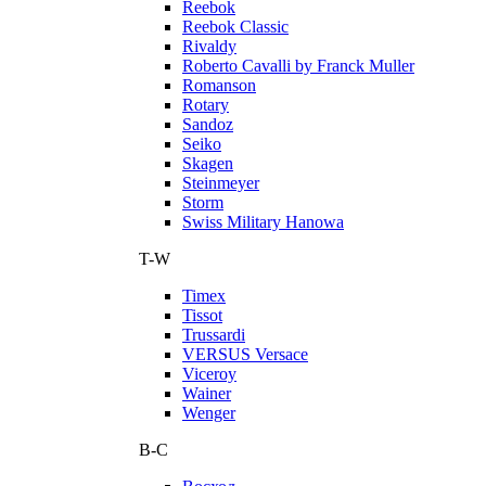
Reebok
Reebok Classic
Rivaldy
Roberto Cavalli by Franck Muller
Romanson
Rotary
Sandoz
Seiko
Skagen
Steinmeyer
Storm
Swiss Military Hanowa
T-W
Timex
Tissot
Trussardi
VERSUS Versace
Viceroy
Wainer
Wenger
В-С