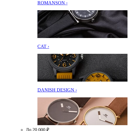
ROMANSON ›
CAT ›
DANISH DESIGN ›
До 20 000 ₽