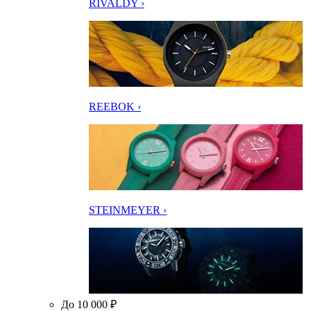
RIVALDY ›
REEBOK ›
STEINMEYER ›
До 10 000 ₽