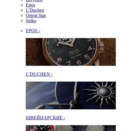
Epos
L'Duchen
Orient Star
Seiko
EPOS ›
L’DUCHEN ›
ШВЕЙЦАРСКИЕ ›