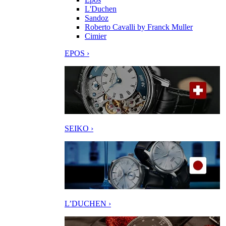
L'Duchen
Sandoz
Roberto Cavalli by Franck Muller
Cimier
EPOS ›
SEIKO ›
L’DUCHEN ›