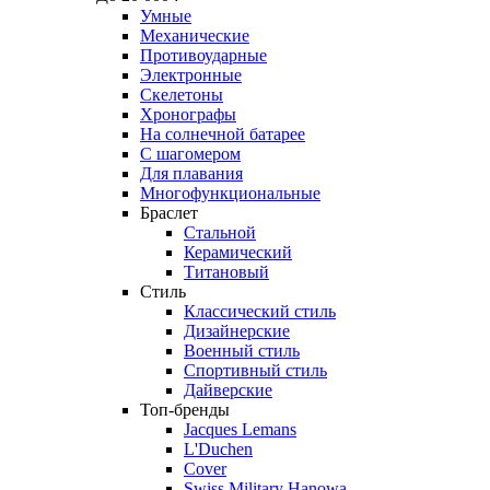
Умные
Механические
Противоударные
Электронные
Скелетоны
Хронографы
На солнечной батарее
С шагомером
Для плавания
Многофункциональные
Браслет
Стальной
Керамический
Титановый
Стиль
Классический стиль
Дизайнерские
Военный стиль
Спортивный стиль
Дайверские
Топ-бренды
Jacques Lemans
L'Duchen
Cover
Swiss Military Hanowa