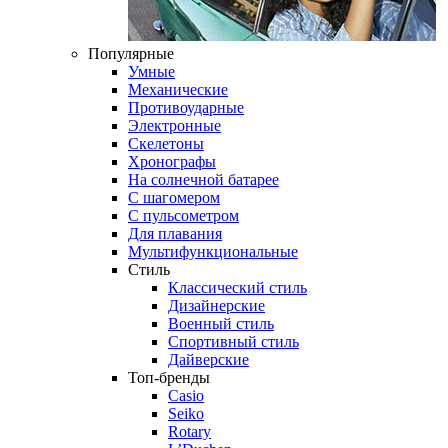
Популярные
Умные
Механические
Противоударные
Электронные
Скелетоны
Хронографы
На солнечной батарее
С шагомером
С пульсометром
Для плавания
Мультифункциональные
Стиль
Классический стиль
Дизайнерские
Военный стиль
Спортивный стиль
Дайверские
Топ-бренды
Casio
Seiko
Rotary