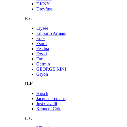
DKNY
Dreyfuss
E-G
Elysee
Emporio Armani
Epos
Esprit
Festina
Fossil
Furla
Garmin
GEORGE KINI
Gryon
H-K
Hirsch
Jacques Lemans
Just Cavalli
Kenneth Cole
L-O