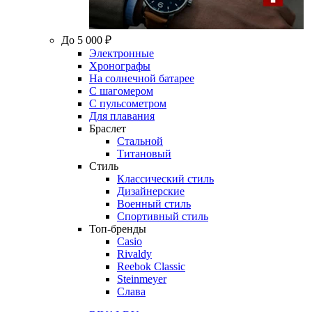
До 5 000 ₽
Электронные
Хронографы
На солнечной батарее
С шагомером
С пульсометром
Для плавания
Браслет
Стальной
Титановый
Стиль
Классический стиль
Дизайнерские
Военный стиль
Спортивный стиль
Топ-бренды
Casio
Rivaldy
Reebok Classic
Steinmeyer
Слава