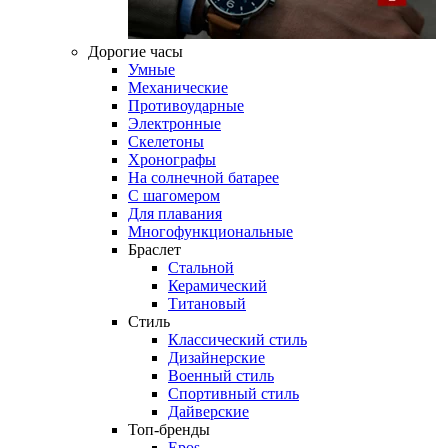
Дорогие часы
Умные
Механические
Противоударные
Электронные
Скелетоны
Хронографы
На солнечной батарее
С шагомером
Для плавания
Многофункциональные
Браслет
Стальной
Керамический
Титановый
Стиль
Классический стиль
Дизайнерские
Военный стиль
Спортивный стиль
Дайверские
Топ-бренды
Epos