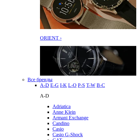
ORIENT ›
Все бренды
A-D
E-G
I-K
L-O
P-S
T-W
В-С
A-D
Adriatica
Anne Klein
Armani Exchange
Candino
Casio
Casio G-Shock