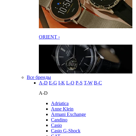
ORIENT ›
Все бренды
A-D
E-G
I-K
L-O
P-S
T-W
В-С
A-D
Adriatica
Anne Klein
Armani Exchange
Candino
Casio
Casio G-Shock