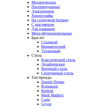
Механические
Противоударные
Электронные
Хронографы
На солнечной батарее
С шагомером
Для плавания
Многофункциональные
Браслет
Стальной
Керамический
Титановый
Стиль
Классический стиль
Дизайнерские
Военный стиль
Спортивный стиль
Топ-бренды
Danish Design
Romanson
Reebok
Mark Maddox
Casio
Gryon