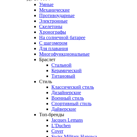
Умные
Механические
Противоударные
Электронные
Скелетоны
Хронографы
На солнечной батарее
С шагомером
Для плавания
Многофункциональные
Браслет
Стальной
Керамический
Титановый
Стиль
Классический стиль
Дизайнерские
Военный стиль
Спортивный стиль
Дайверские
Топ-бренды
Jacques Lemans
L'Duchen
Cover
Swiss Military Hanowa