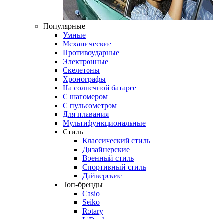
Популярные
Умные
Механические
Противоударные
Электронные
Скелетоны
Хронографы
На солнечной батарее
С шагомером
С пульсометром
Для плавания
Мультифункциональные
Стиль
Классический стиль
Дизайнерские
Военный стиль
Спортивный стиль
Дайверские
Топ-бренды
Casio
Seiko
Rotary