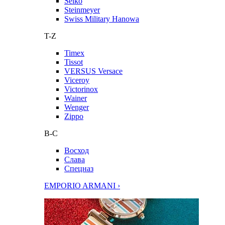
Seiko
Steinmeyer
Swiss Military Hanowa
T-Z
Timex
Tissot
VERSUS Versace
Viceroy
Victorinox
Wainer
Wenger
Zippo
В-С
Восход
Слава
Спецназ
EMPORIO ARMANI ›