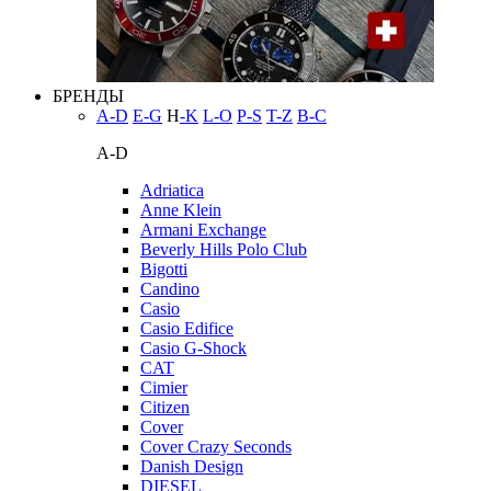
БРЕНДЫ
A-D
E-G
H
-K
L-O
P-S
T-Z
В-С
A-D
Adriatica
Anne Klein
Armani Exchange
Beverly Hills Polo Club
Bigotti
Candino
Casio
Casio Edifice
Casio G-Shock
CAT
Cimier
Citizen
Cover
Cover Crazy Seconds
Danish Design
DIESEL