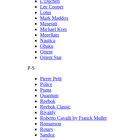
L'Duchen
Lee Cooper
Lotus
Mark Maddox
Maserati
Michael Kors
Morellato
Nautica
Obaku
Orient
Orient Star
P-S
Pierre Petit
Police
Puma
Quantum
Reebok
Reebok Classic
Rivaldy
Roberto Cavalli by Franck Muller
Romanson
Rotary
Sandoz