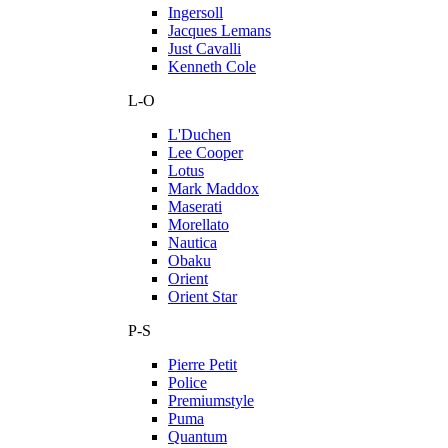
Ingersoll
Jacques Lemans
Just Cavalli
Kenneth Cole
L-O
L'Duchen
Lee Cooper
Lotus
Mark Maddox
Maserati
Morellato
Nautica
Obaku
Orient
Orient Star
P-S
Pierre Petit
Police
Premiumstyle
Puma
Quantum