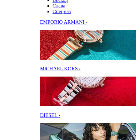
Восход
Слава
Спецназ
EMPORIO ARMANI ›
MICHAEL KORS ›
DIESEL ›