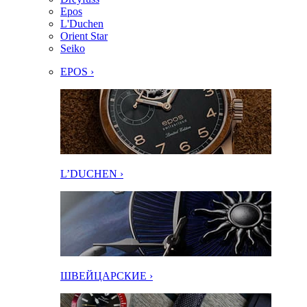
Epos
L'Duchen
Orient Star
Seiko
EPOS ›
L’DUCHEN ›
ШВЕЙЦАРСКИЕ ›