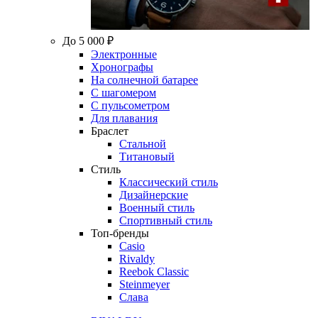
До 5 000 ₽
Электронные
Хронографы
На солнечной батарее
С шагомером
С пульсометром
Для плавания
Браслет
Стальной
Титановый
Стиль
Классический стиль
Дизайнерские
Военный стиль
Спортивный стиль
Топ-бренды
Casio
Rivaldy
Reebok Classic
Steinmeyer
Слава