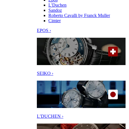
L'Duchen
Sandoz
Roberto Cavalli by Franck Muller
Cimier
EPOS ›
SEIKO ›
L’DUCHEN ›