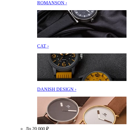
ROMANSON ›
CAT ›
DANISH DESIGN ›
До 20 000 ₽