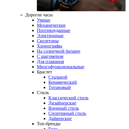
Дорогие часы
Умные
Механические
Противоударные
Электронные
Скелетоны
Хронографы
На солнечной батарее
С шагомером
Для плавания
Многофункциональные
Браслет
Стальной
Керамический
Титановый
Стиль
Классический стиль
Дизайнерские
Военный стиль
Спортивный стиль
Дайверские
Топ-бренды
Epos