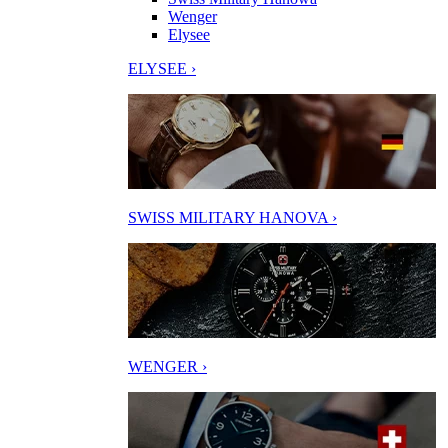
Wenger
Elysee
ELYSEE ›
SWISS MILITARY HANOVA ›
WENGER ›