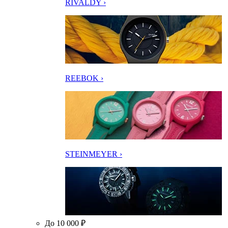
RIVALDY ›
REEBOK ›
STEINMEYER ›
До 10 000 ₽