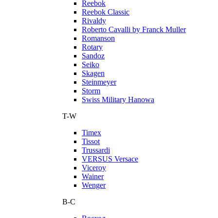
Reebok
Reebok Classic
Rivaldy
Roberto Cavalli by Franck Muller
Romanson
Rotary
Sandoz
Seiko
Skagen
Steinmeyer
Storm
Swiss Military Hanowa
T-W
Timex
Tissot
Trussardi
VERSUS Versace
Viceroy
Wainer
Wenger
В-С