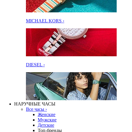
MICHAEL KORS ›
DIESEL ›
НАРУЧНЫЕ ЧАСЫ
Все часы ›
Женские
Мужские
Детские
Топ-бренды