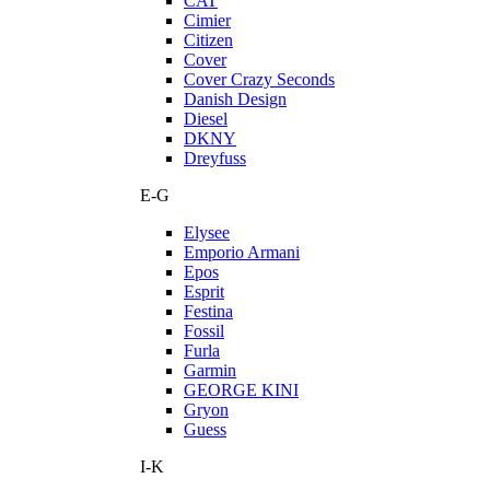
CAT
Cimier
Citizen
Cover
Cover Crazy Seconds
Danish Design
Diesel
DKNY
Dreyfuss
E-G
Elysee
Emporio Armani
Epos
Esprit
Festina
Fossil
Furla
Garmin
GEORGE KINI
Gryon
Guess
I-K