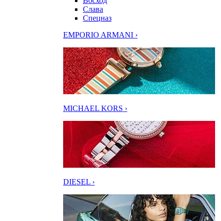
Восход
Слава
Спецназ
EMPORIO ARMANI ›
MICHAEL KORS ›
DIESEL ›