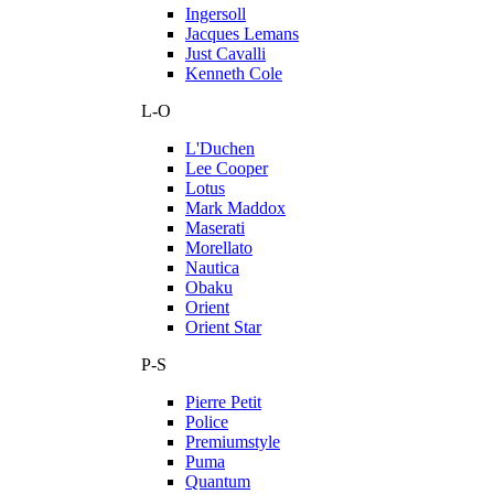
Ingersoll
Jacques Lemans
Just Cavalli
Kenneth Cole
L-O
L'Duchen
Lee Cooper
Lotus
Mark Maddox
Maserati
Morellato
Nautica
Obaku
Orient
Orient Star
P-S
Pierre Petit
Police
Premiumstyle
Puma
Quantum