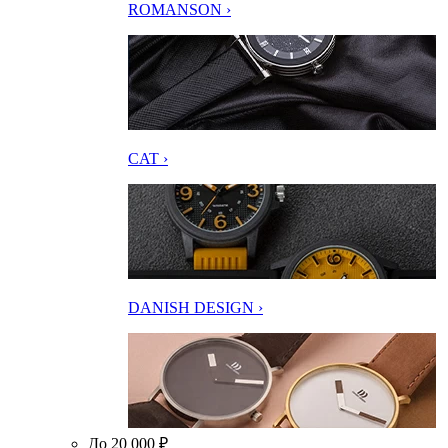
ROMANSON ›
CAT ›
DANISH DESIGN ›
До 20 000 ₽