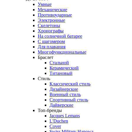
Умные
Механические
Противоударные
Электронные
Скелетоны
Хронографы
На солнечной батарее
С шагомером
Для плавания
Многофункциональные
Браслет
Стальной
Керамический
Титановый
Стиль
Классический стиль
Дизайнерские
Военный стиль
Спортивный стиль
Дайверские
Топ-бренды
Jacques Lemans
L'Duchen
Cover
Swiss Military Hanowa