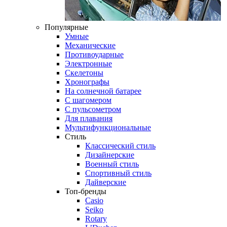
Популярные
Умные
Механические
Противоударные
Электронные
Скелетоны
Хронографы
На солнечной батарее
С шагомером
С пульсометром
Для плавания
Мультифункциональные
Стиль
Классический стиль
Дизайнерские
Военный стиль
Спортивный стиль
Дайверские
Топ-бренды
Casio
Seiko
Rotary