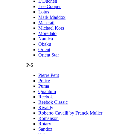
L'Duchen
Lee Cooper
Lotus
Mark Maddox
Maserati
Michael Kors
Morellato
Nautica
Obaku
Orient
Orient Star
P-S
Pierre Petit
Police
Puma
Quantum
Reebok
Reebok Classic
Rivaldy
Roberto Cavalli by Franck Muller
Romanson
Rotary
Sandoz