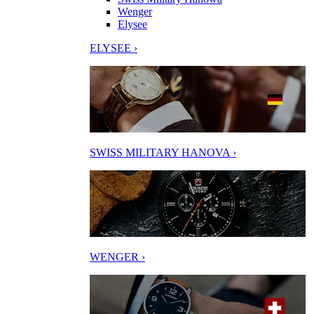
Wenger
Elysee
ELYSEE ›
SWISS MILITARY HANOVA ›
WENGER ›