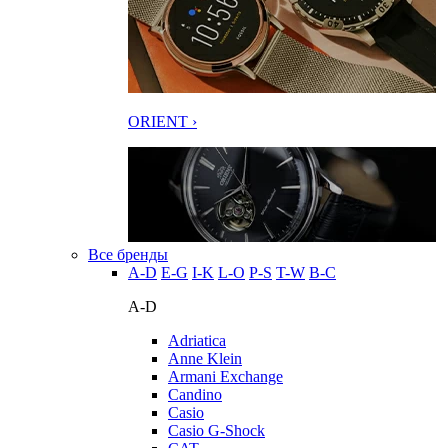
ORIENT ›
Все бренды
A-D
E-G
I-K
L-O
P-S
T-W
В-С
A-D
Adriatica
Anne Klein
Armani Exchange
Candino
Casio
Casio G-Shock