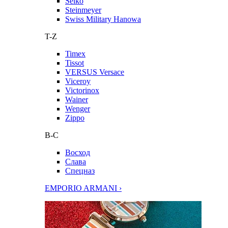
Seiko
Steinmeyer
Swiss Military Hanowa
T-Z
Timex
Tissot
VERSUS Versace
Viceroy
Victorinox
Wainer
Wenger
Zippo
В-С
Восход
Слава
Спецназ
EMPORIO ARMANI ›