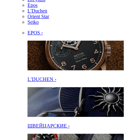
Epos
L'Duchen
Orient Star
Seiko
EPOS ›
L’DUCHEN ›
ШВЕЙЦАРСКИЕ ›