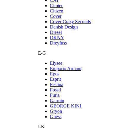
CAT
Cimier
Citizen
Cover
Cover Crazy Seconds
Danish Design
Diesel
DKNY
Dreyfuss
E-G
Elysee
Emporio Armani
Epos
Esprit
Festina
Fossil
Furla
Garmin
GEORGE KINI
Gryon
Guess
I-K