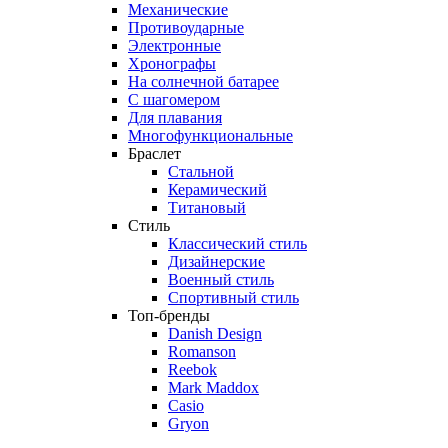
Механические
Противоударные
Электронные
Хронографы
На солнечной батарее
С шагомером
Для плавания
Многофункциональные
Браслет
Стальной
Керамический
Титановый
Стиль
Классический стиль
Дизайнерские
Военный стиль
Спортивный стиль
Топ-бренды
Danish Design
Romanson
Reebok
Mark Maddox
Casio
Gryon