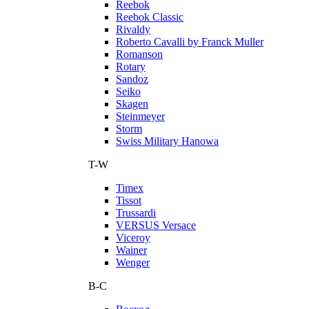
Reebok
Reebok Classic
Rivaldy
Roberto Cavalli by Franck Muller
Romanson
Rotary
Sandoz
Seiko
Skagen
Steinmeyer
Storm
Swiss Military Hanowa
T-W
Timex
Tissot
Trussardi
VERSUS Versace
Viceroy
Wainer
Wenger
В-С