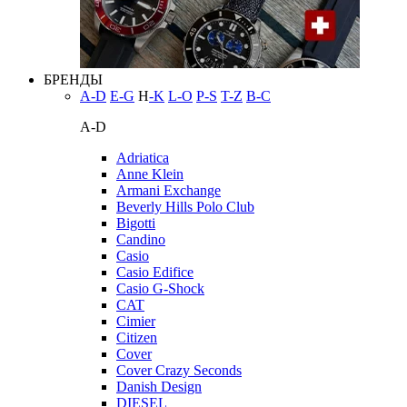
БРЕНДЫ
A-D
E-G
H
-K
L-O
P-S
T-Z
В-С
A-D
Adriatica
Anne Klein
Armani Exchange
Beverly Hills Polo Club
Bigotti
Candino
Casio
Casio Edifice
Casio G-Shock
CAT
Cimier
Citizen
Cover
Cover Crazy Seconds
Danish Design
DIESEL