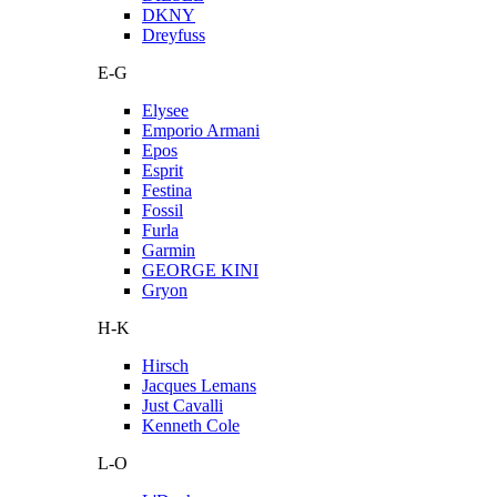
DKNY
Dreyfuss
E-G
Elysee
Emporio Armani
Epos
Esprit
Festina
Fossil
Furla
Garmin
GEORGE KINI
Gryon
H-K
Hirsch
Jacques Lemans
Just Cavalli
Kenneth Cole
L-O