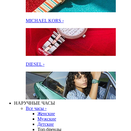
MICHAEL KORS ›
DIESEL ›
НАРУЧНЫЕ ЧАСЫ
Все часы ›
Женские
Мужские
Детские
Топ-бренды