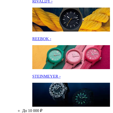
RIVALDY ›
REEBOK ›
STEINMEYER ›
До 10 000 ₽