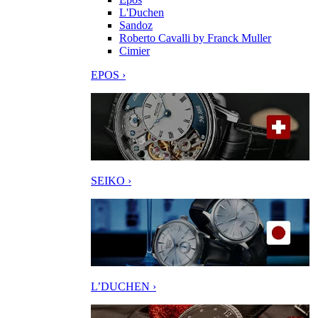
L'Duchen
Sandoz
Roberto Cavalli by Franck Muller
Cimier
EPOS ›
SEIKO ›
L’DUCHEN ›