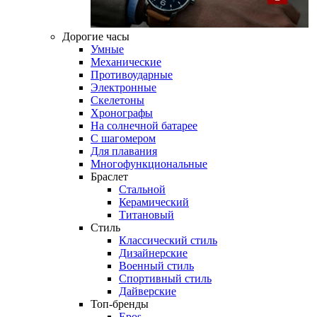
Дорогие часы
Умные
Механические
Противоударные
Электронные
Скелетоны
Хронографы
На солнечной батарее
С шагомером
Для плавания
Многофункциональные
Браслет
Стальной
Керамический
Титановый
Стиль
Классический стиль
Дизайнерские
Военный стиль
Спортивный стиль
Дайверские
Топ-бренды
Epos