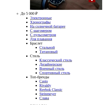
До 5 000 ₽
Электронные
Хронографы
На солнечной батарее
С шагомером
С пульсометром
Для плавания
Браслет
Стальной
Титановый
Стиль
Классический стиль
Дизайнерские
Военный стиль
Спортивный стиль
Топ-бренды
Casio
Rivaldy
Reebok Classic
Steinmeyer
Слава