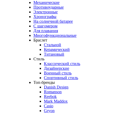
Механические
Противоударные
Электронные
Хронографы
На солнечной батарее
С шагомером
Для плавания
Многофункциональные
Браслет
Стальной
Керамический
Титановый
Стиль
Классический стиль
Дизайнерские
Военный стиль
Спортивный стиль
Топ-бренды
Danish Design
Romanson
Reebok
Mark Maddox
Casio
Gryon