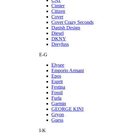
CAT
Cimier
Citizen
Cover
Cover Crazy Seconds
Danish Design
Diesel
DKNY
Dreyfuss
E-G
Elysee
Emporio Armani
Epos
Esprit
Festina
Fossil
Furla
Garmin
GEORGE KINI
Gryon
Guess
I-K