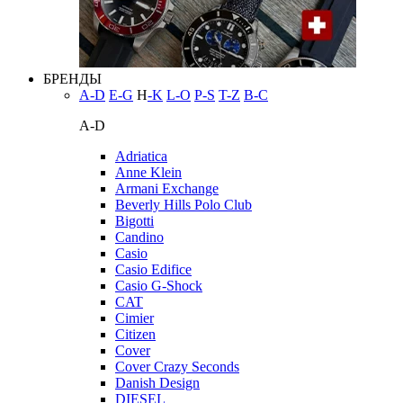
БРЕНДЫ
A-D
E-G
H
-K
L-O
P-S
T-Z
В-С
A-D
Adriatica
Anne Klein
Armani Exchange
Beverly Hills Polo Club
Bigotti
Candino
Casio
Casio Edifice
Casio G-Shock
CAT
Cimier
Citizen
Cover
Cover Crazy Seconds
Danish Design
DIESEL