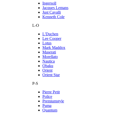
Ingersoll
Jacques Lemans
Just Cavalli
Kenneth Cole
L-O
L'Duchen
Lee Cooper
Lotus
Mark Maddox
Maserati
Morellato
Nautica
Obaku
Orient
Orient Star
P-S
Pierre Petit
Police
Premiumstyle
Puma
Quantum