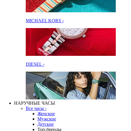
MICHAEL KORS ›
DIESEL ›
НАРУЧНЫЕ ЧАСЫ
Все часы ›
Женские
Мужские
Детские
Топ-бренды