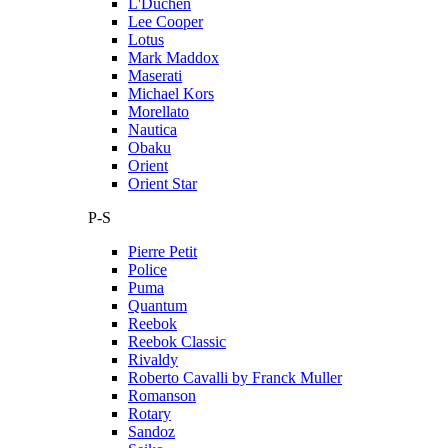
L'Duchen
Lee Cooper
Lotus
Mark Maddox
Maserati
Michael Kors
Morellato
Nautica
Obaku
Orient
Orient Star
P-S
Pierre Petit
Police
Puma
Quantum
Reebok
Reebok Classic
Rivaldy
Roberto Cavalli by Franck Muller
Romanson
Rotary
Sandoz