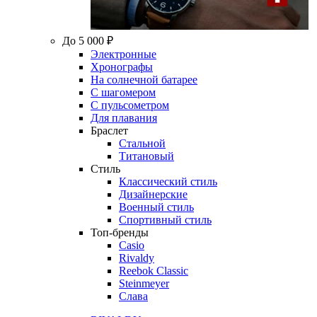
До 5 000 ₽
Электронные
Хронографы
На солнечной батарее
С шагомером
С пульсометром
Для плавания
Браслет
Стальной
Титановый
Стиль
Классический стиль
Дизайнерские
Военный стиль
Спортивный стиль
Топ-бренды
Casio
Rivaldy
Reebok Classic
Steinmeyer
Слава