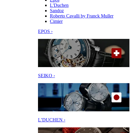
L'Duchen
Sandoz
Roberto Cavalli by Franck Muller
Cimier
EPOS ›
SEIKO ›
L’DUCHEN ›