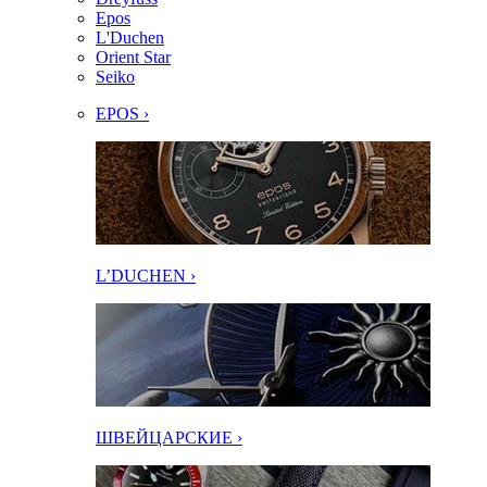
Epos
L'Duchen
Orient Star
Seiko
EPOS ›
L’DUCHEN ›
ШВЕЙЦАРСКИЕ ›