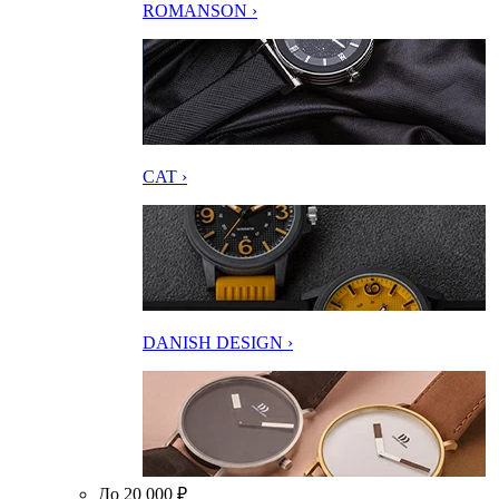
ROMANSON ›
CAT ›
DANISH DESIGN ›
До 20 000 ₽