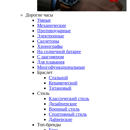
Дорогие часы
Умные
Механические
Противоударные
Электронные
Скелетоны
Хронографы
На солнечной батарее
С шагомером
Для плавания
Многофункциональные
Браслет
Стальной
Керамический
Титановый
Стиль
Классический стиль
Дизайнерские
Военный стиль
Спортивный стиль
Дайверские
Топ-бренды
Epos