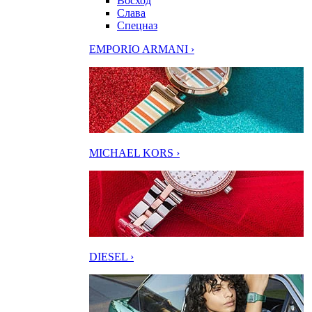
Восход
Слава
Спецназ
EMPORIO ARMANI ›
MICHAEL KORS ›
DIESEL ›