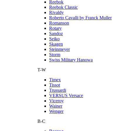
Reebok
Reebok Classic
Rivaldy
Roberto Cavalli by Franck Muller
Romanson
Rotary
Sandoz
Seiko
Skagen
Steinmeyer
Storm
Swiss Military Hanowa
T-W
Timex
Tissot
Trussardi
VERSUS Versace
Viceroy
Wainer
Wenger
В-С