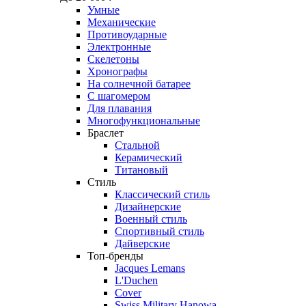
Умные
Механические
Противоударные
Электронные
Скелетоны
Хронографы
На солнечной батарее
С шагомером
Для плавания
Многофункциональные
Браслет
Стальной
Керамический
Титановый
Стиль
Классический стиль
Дизайнерские
Военный стиль
Спортивный стиль
Дайверские
Топ-бренды
Jacques Lemans
L'Duchen
Cover
Swiss Military Hanowa