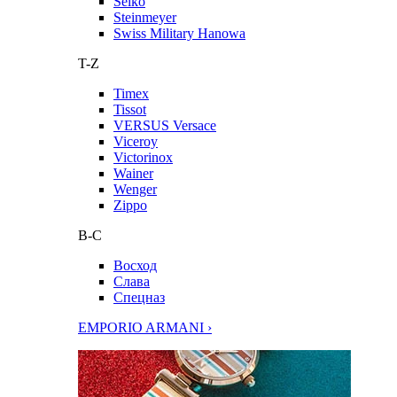
Seiko
Steinmeyer
Swiss Military Hanowa
T-Z
Timex
Tissot
VERSUS Versace
Viceroy
Victorinox
Wainer
Wenger
Zippo
В-С
Восход
Слава
Спецназ
EMPORIO ARMANI ›