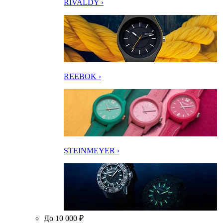
RIVALDY ›
REEBOK ›
STEINMEYER ›
До 10 000 ₽