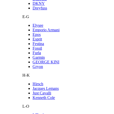
DKNY
Dreyfuss
E-G
Elysee
Emporio Armani
Epos
Esprit
Festina
Fossil
Furla
Garmin
GEORGE KINI
Gryon
H-K
Hirsch
Jacques Lemans
Just Cavalli
Kenneth Cole
L-O