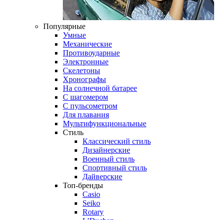
Популярные
Умные
Механические
Противоударные
Электронные
Скелетоны
Хронографы
На солнечной батарее
С шагомером
С пульсометром
Для плавания
Мультифункциональные
Стиль
Классический стиль
Дизайнерские
Военный стиль
Спортивный стиль
Дайверские
Топ-бренды
Casio
Seiko
Rotary