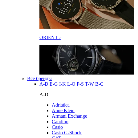
ORIENT ›
Все бренды
A-D
E-G
I-K
L-O
P-S
T-W
В-С
A-D
Adriatica
Anne Klein
Armani Exchange
Candino
Casio
Casio G-Shock