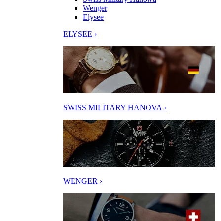
Wenger
Elysee
ELYSEE ›
SWISS MILITARY HANOVA ›
WENGER ›