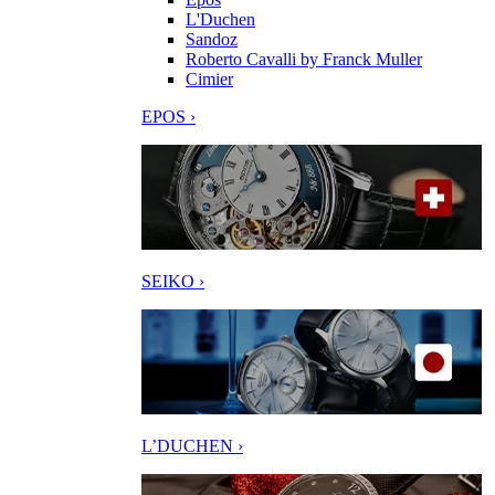
L'Duchen
Sandoz
Roberto Cavalli by Franck Muller
Cimier
EPOS ›
SEIKO ›
L’DUCHEN ›