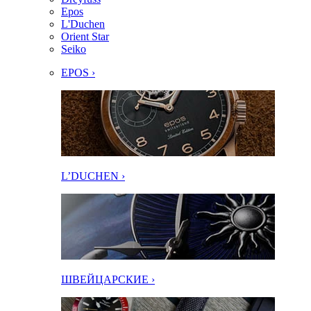
Epos
L'Duchen
Orient Star
Seiko
EPOS ›
L’DUCHEN ›
ШВЕЙЦАРСКИЕ ›