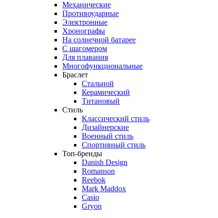
Механические
Противоударные
Электронные
Хронографы
На солнечной батарее
С шагомером
Для плавания
Многофункциональные
Браслет
Стальной
Керамический
Титановый
Стиль
Классический стиль
Дизайнерские
Военный стиль
Спортивный стиль
Топ-бренды
Danish Design
Romanson
Reebok
Mark Maddox
Casio
Gryon