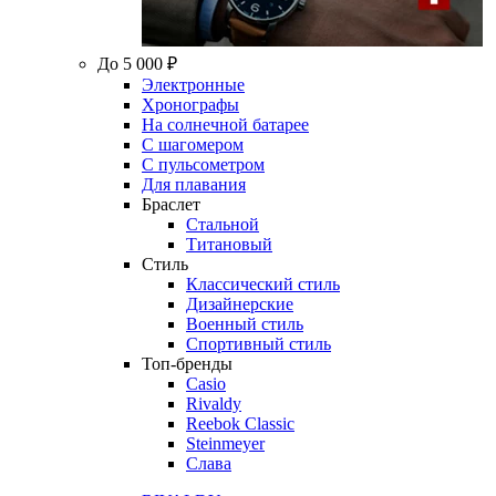
До 5 000 ₽
Электронные
Хронографы
На солнечной батарее
С шагомером
С пульсометром
Для плавания
Браслет
Стальной
Титановый
Стиль
Классический стиль
Дизайнерские
Военный стиль
Спортивный стиль
Топ-бренды
Casio
Rivaldy
Reebok Classic
Steinmeyer
Слава