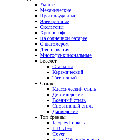
Умные
Механические
Противоударные
Электронные
Скелетоны
Хронографы
На солнечной батарее
С шагомером
Для плавания
Многофункциональные
Браслет
Стальной
Керамический
Титановый
Стиль
Классический стиль
Дизайнерские
Военный стиль
Спортивный стиль
Дайверские
Топ-бренды
Jacques Lemans
L'Duchen
Cover
Swiss Military Hanowa