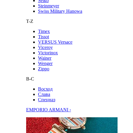
Seiko
Steinmeyer
Swiss Military Hanowa
T-Z
Timex
Tissot
VERSUS Versace
Viceroy
Victorinox
Wainer
Wenger
Zippo
В-С
Восход
Слава
Спецназ
EMPORIO ARMANI ›