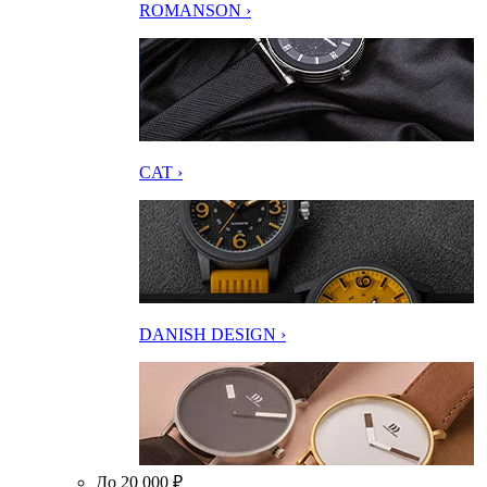
ROMANSON ›
CAT ›
DANISH DESIGN ›
До 20 000 ₽