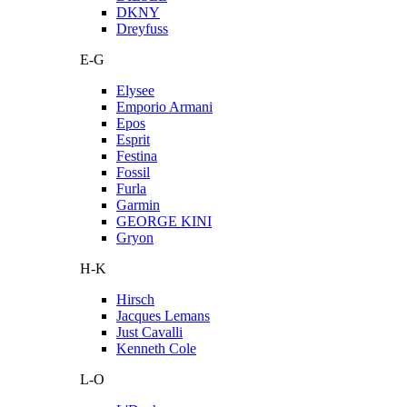
DKNY
Dreyfuss
E-G
Elysee
Emporio Armani
Epos
Esprit
Festina
Fossil
Furla
Garmin
GEORGE KINI
Gryon
H-K
Hirsch
Jacques Lemans
Just Cavalli
Kenneth Cole
L-O