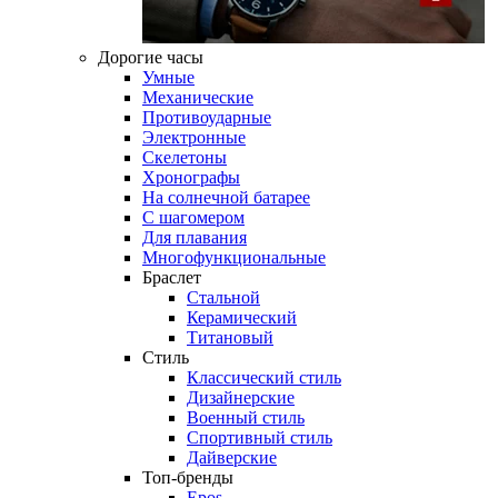
Дорогие часы
Умные
Механические
Противоударные
Электронные
Скелетоны
Хронографы
На солнечной батарее
С шагомером
Для плавания
Многофункциональные
Браслет
Стальной
Керамический
Титановый
Стиль
Классический стиль
Дизайнерские
Военный стиль
Спортивный стиль
Дайверские
Топ-бренды
Epos