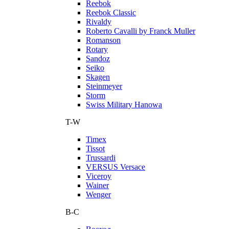
Reebok
Reebok Classic
Rivaldy
Roberto Cavalli by Franck Muller
Romanson
Rotary
Sandoz
Seiko
Skagen
Steinmeyer
Storm
Swiss Military Hanowa
T-W
Timex
Tissot
Trussardi
VERSUS Versace
Viceroy
Wainer
Wenger
В-С