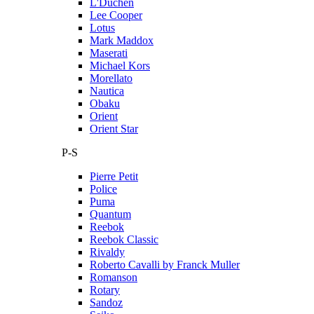
L'Duchen
Lee Cooper
Lotus
Mark Maddox
Maserati
Michael Kors
Morellato
Nautica
Obaku
Orient
Orient Star
P-S
Pierre Petit
Police
Puma
Quantum
Reebok
Reebok Classic
Rivaldy
Roberto Cavalli by Franck Muller
Romanson
Rotary
Sandoz