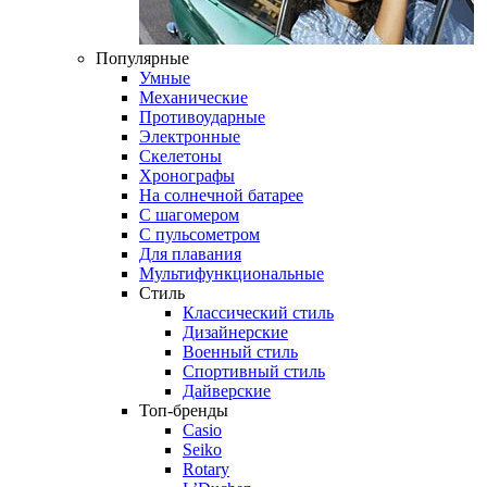
Популярные
Умные
Механические
Противоударные
Электронные
Скелетоны
Хронографы
На солнечной батарее
С шагомером
С пульсометром
Для плавания
Мультифункциональные
Стиль
Классический стиль
Дизайнерские
Военный стиль
Спортивный стиль
Дайверские
Топ-бренды
Casio
Seiko
Rotary