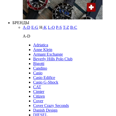
БРЕНДЫ
A-D
E-G
H
-K
L-O
P-S
T-Z
В-С
A-D
Adriatica
Anne Klein
Armani Exchange
Beverly Hills Polo Club
Bigotti
Candino
Casio
Casio Edifice
Casio G-Shock
CAT
Cimier
Citizen
Cover
Cover Crazy Seconds
Danish Design
DIESEL