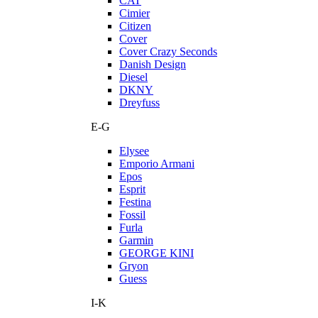
CAT
Cimier
Citizen
Cover
Cover Crazy Seconds
Danish Design
Diesel
DKNY
Dreyfuss
E-G
Elysee
Emporio Armani
Epos
Esprit
Festina
Fossil
Furla
Garmin
GEORGE KINI
Gryon
Guess
I-K