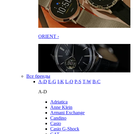
ORIENT ›
Все бренды
A-D
E-G
I-K
L-O
P-S
T-W
В-С
A-D
Adriatica
Anne Klein
Armani Exchange
Candino
Casio
Casio G-Shock