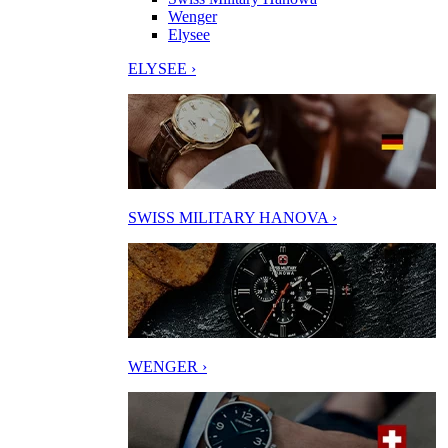
Wenger
Elysee
ELYSEE ›
SWISS MILITARY HANOVA ›
WENGER ›