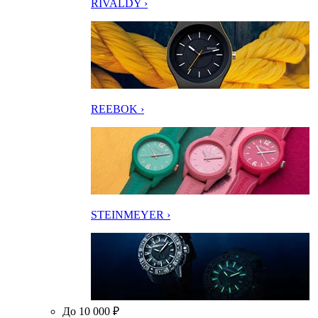
RIVALDY ›
REEBOK ›
STEINMEYER ›
До 10 000 ₽