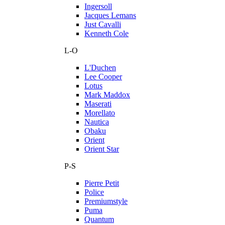
Ingersoll
Jacques Lemans
Just Cavalli
Kenneth Cole
L-O
L'Duchen
Lee Cooper
Lotus
Mark Maddox
Maserati
Morellato
Nautica
Obaku
Orient
Orient Star
P-S
Pierre Petit
Police
Premiumstyle
Puma
Quantum