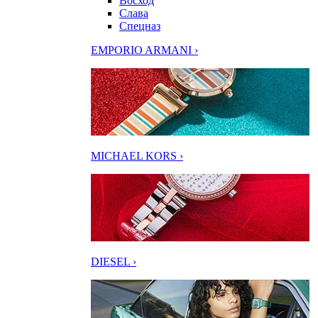
Восход
Слава
Спецназ
EMPORIO ARMANI ›
MICHAEL KORS ›
DIESEL ›