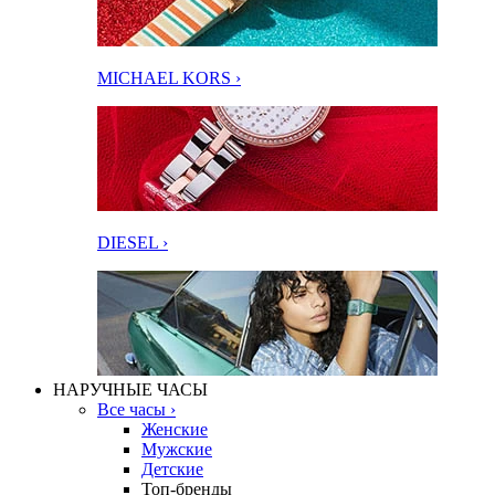
MICHAEL KORS ›
DIESEL ›
НАРУЧНЫЕ ЧАСЫ
Все часы ›
Женские
Мужские
Детские
Топ-бренды