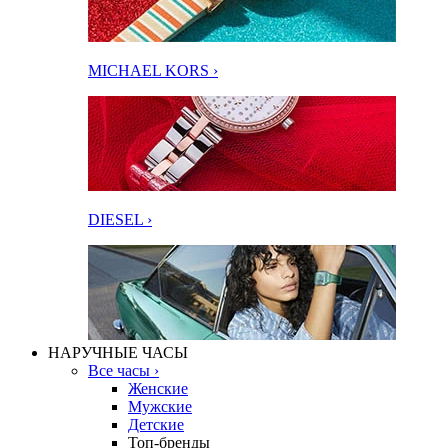
MICHAEL KORS ›
DIESEL ›
НАРУЧНЫЕ ЧАСЫ
Все часы ›
Женские
Мужские
Детские
Топ-бренды