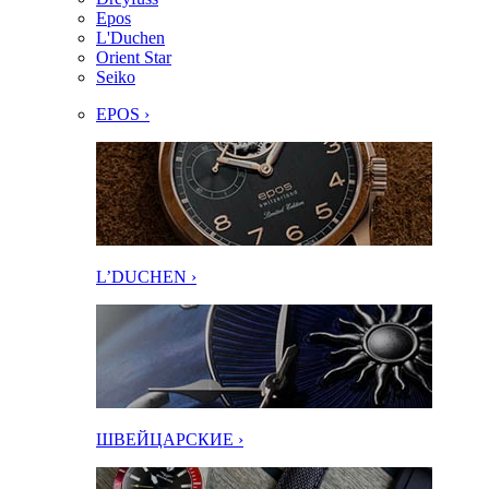
Epos
L'Duchen
Orient Star
Seiko
EPOS ›
L’DUCHEN ›
ШВЕЙЦАРСКИЕ ›