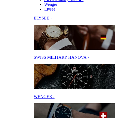
Wenger
Elysee
ELYSEE ›
SWISS MILITARY HANOVA ›
WENGER ›