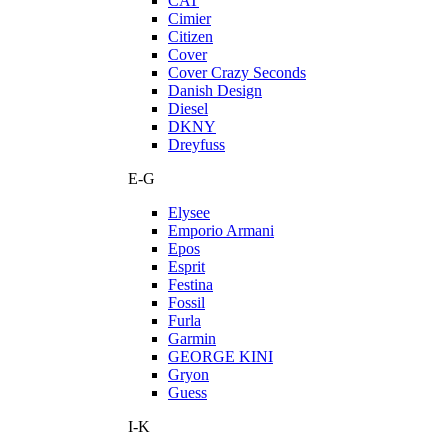
CAT
Cimier
Citizen
Cover
Cover Crazy Seconds
Danish Design
Diesel
DKNY
Dreyfuss
E-G
Elysee
Emporio Armani
Epos
Esprit
Festina
Fossil
Furla
Garmin
GEORGE KINI
Gryon
Guess
I-K