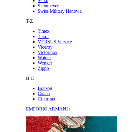
Seiko
Steinmeyer
Swiss Military Hanowa
T-Z
Timex
Tissot
VERSUS Versace
Viceroy
Victorinox
Wainer
Wenger
Zippo
В-С
Восход
Слава
Спецназ
EMPORIO ARMANI ›