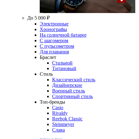
До 5 000 ₽
Электронные
Хронографы
На солнечной батарее
С шагомером
С пульсометром
Для плавания
Браслет
Стальной
Титановый
Стиль
Классический стиль
Дизайнерские
Военный стиль
Спортивный стиль
Топ-бренды
Casio
Rivaldy
Reebok Classic
Steinmeyer
Слава