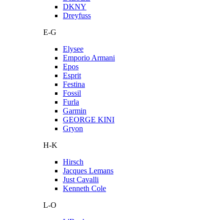
DKNY
Dreyfuss
E-G
Elysee
Emporio Armani
Epos
Esprit
Festina
Fossil
Furla
Garmin
GEORGE KINI
Gryon
H-K
Hirsch
Jacques Lemans
Just Cavalli
Kenneth Cole
L-O