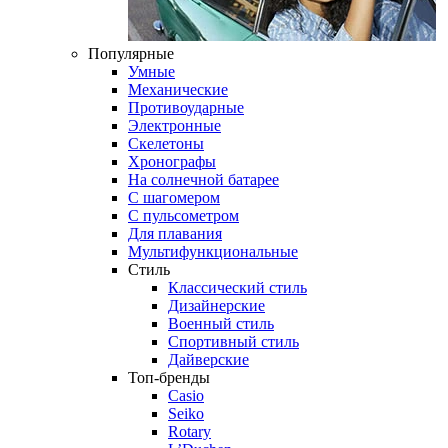
Популярные
Умные
Механические
Противоударные
Электронные
Скелетоны
Хронографы
На солнечной батарее
С шагомером
С пульсометром
Для плавания
Мультифункциональные
Стиль
Классический стиль
Дизайнерские
Военный стиль
Спортивный стиль
Дайверские
Топ-бренды
Casio
Seiko
Rotary