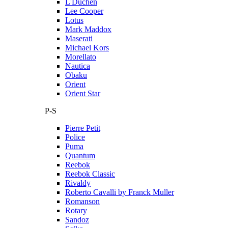
L'Duchen
Lee Cooper
Lotus
Mark Maddox
Maserati
Michael Kors
Morellato
Nautica
Obaku
Orient
Orient Star
P-S
Pierre Petit
Police
Puma
Quantum
Reebok
Reebok Classic
Rivaldy
Roberto Cavalli by Franck Muller
Romanson
Rotary
Sandoz