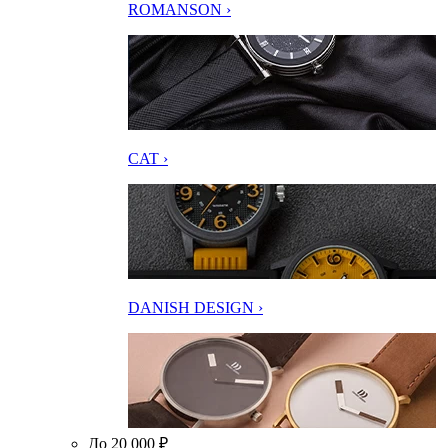
ROMANSON ›
CAT ›
DANISH DESIGN ›
До 20 000 ₽