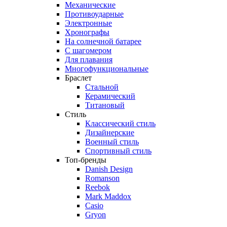
Механические
Противоударные
Электронные
Хронографы
На солнечной батарее
С шагомером
Для плавания
Многофункциональные
Браслет
Стальной
Керамический
Титановый
Стиль
Классический стиль
Дизайнерские
Военный стиль
Спортивный стиль
Топ-бренды
Danish Design
Romanson
Reebok
Mark Maddox
Casio
Gryon