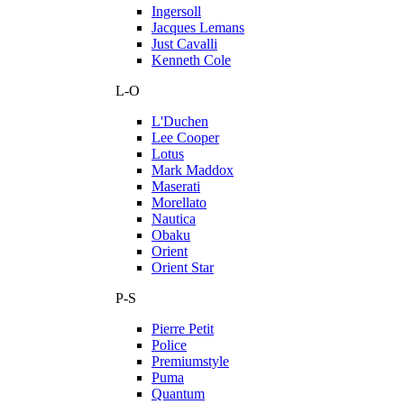
Ingersoll
Jacques Lemans
Just Cavalli
Kenneth Cole
L-O
L'Duchen
Lee Cooper
Lotus
Mark Maddox
Maserati
Morellato
Nautica
Obaku
Orient
Orient Star
P-S
Pierre Petit
Police
Premiumstyle
Puma
Quantum