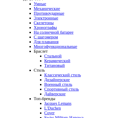
Умные
Механические
Противоударные
Электронные
Скелетоны
Хронографы
На солнечной батарее
С шагомером
Для плавания
Многофункциональные
Браслет
Стальной
Керамический
Титановый
Стиль
Классический стиль
Дизайнерские
Военный стиль
Спортивный стиль
Дайверские
Топ-бренды
Jacques Lemans
L'Duchen
Cover
Swiss Military Hanowa