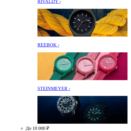
RIVALDY ›
REEBOK ›
STEINMEYER ›
До 10 000 ₽