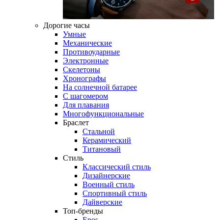
Дорогие часы
Умные
Механические
Противоударные
Электронные
Скелетоны
Хронографы
На солнечной батарее
С шагомером
Для плавания
Многофункциональные
Браслет
Стальной
Керамический
Титановый
Стиль
Классический стиль
Дизайнерские
Военный стиль
Спортивный стиль
Дайверские
Топ-бренды
Epos