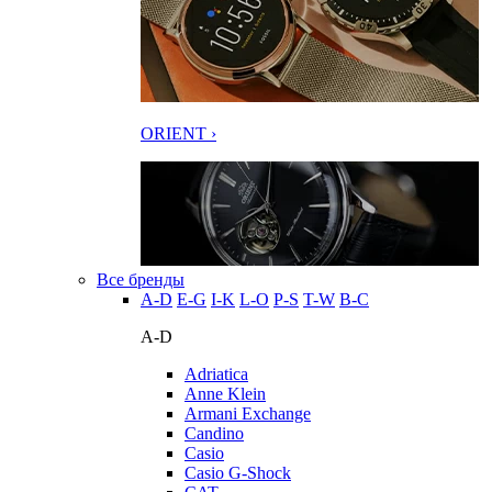
ORIENT ›
Все бренды
A-D
E-G
I-K
L-O
P-S
T-W
В-С
A-D
Adriatica
Anne Klein
Armani Exchange
Candino
Casio
Casio G-Shock