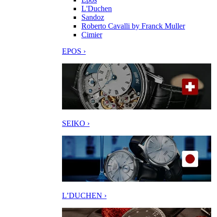
L'Duchen
Sandoz
Roberto Cavalli by Franck Muller
Cimier
EPOS ›
SEIKO ›
L’DUCHEN ›