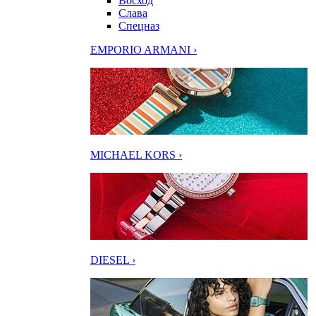
Восход
Слава
Спецназ
EMPORIO ARMANI ›
MICHAEL KORS ›
DIESEL ›