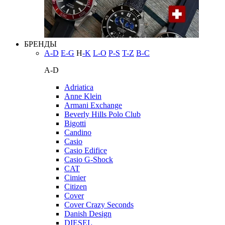
БРЕНДЫ
A-D
E-G
H
-K
L-O
P-S
T-Z
В-С
A-D
Adriatica
Anne Klein
Armani Exchange
Beverly Hills Polo Club
Bigotti
Candino
Casio
Casio Edifice
Casio G-Shock
CAT
Cimier
Citizen
Cover
Cover Crazy Seconds
Danish Design
DIESEL