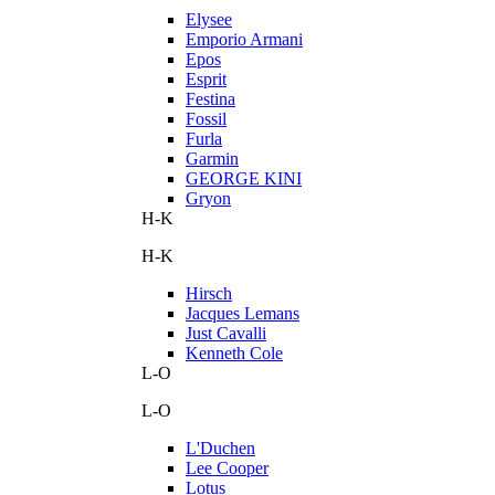
Elysee
Emporio Armani
Epos
Esprit
Festina
Fossil
Furla
Garmin
GEORGE KINI
Gryon
H-K
H-K
Hirsch
Jacques Lemans
Just Cavalli
Kenneth Cole
L-O
L-O
L'Duchen
Lee Cooper
Lotus