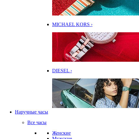
MICHAEL KORS ›
DIESEL ›
Наручные часы
Все часы
Женские
Мужские