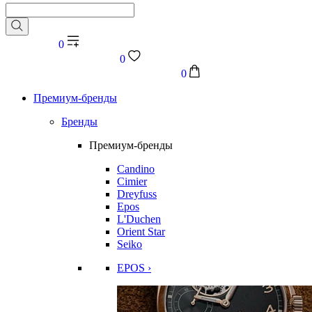
0
0
0
Премиум-бренды
Бренды
Премиум-бренды
Candino
Cimier
Dreyfuss
Epos
L'Duchen
Orient Star
Seiko
EPOS ›