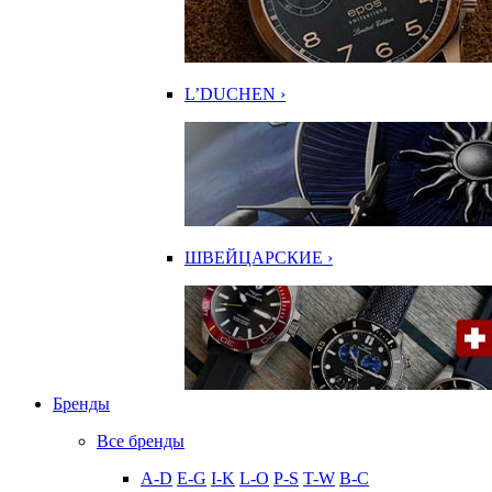
L’DUCHEN ›
ШВЕЙЦАРСКИЕ ›
Бренды
Все бренды
A-D
E-G
I-K
L-O
P-S
T-W
В-С