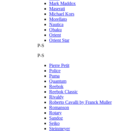
Mark Maddox
Maserati
Michael Kors
Morellato
Nautica
Obaku
Orient
Orient Star
P-S
P-S
Pierre Petit
Police
Puma
Quantum
Reebok
Reebok Classic
Rivaldy
Roberto Cavalli by Franck Muller
Romanson
Rotary
Sandoz
Seiko
Steinmeyer