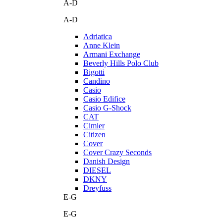
A-D
A-D
Adriatica
Anne Klein
Armani Exchange
Beverly Hills Polo Club
Bigotti
Candino
Casio
Casio Edifice
Casio G-Shock
CAT
Cimier
Citizen
Cover
Cover Crazy Seconds
Danish Design
DIESEL
DKNY
Dreyfuss
E-G
E-G