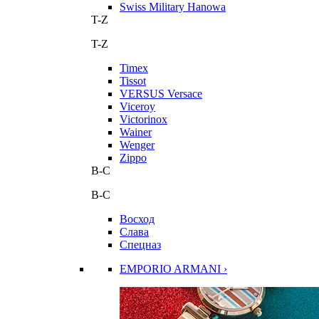
Swiss Military Hanowa
T-Z
T-Z
Timex
Tissot
VERSUS Versace
Viceroy
Victorinox
Wainer
Wenger
Zippo
В-С
В-С
Восход
Слава
Спецназ
EMPORIO ARMANI ›