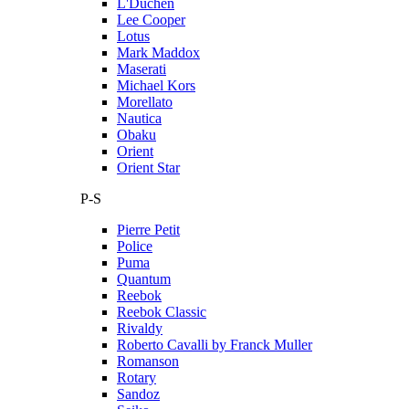
L'Duchen
Lee Cooper
Lotus
Mark Maddox
Maserati
Michael Kors
Morellato
Nautica
Obaku
Orient
Orient Star
P-S
Pierre Petit
Police
Puma
Quantum
Reebok
Reebok Classic
Rivaldy
Roberto Cavalli by Franck Muller
Romanson
Rotary
Sandoz