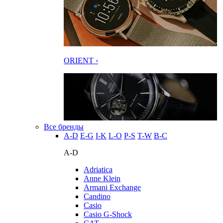
ORIENT ›
Все бренды
A-D
E-G
I-K
L-O
P-S
T-W
В-С
A-D
Adriatica
Anne Klein
Armani Exchange
Candino
Casio
Casio G-Shock