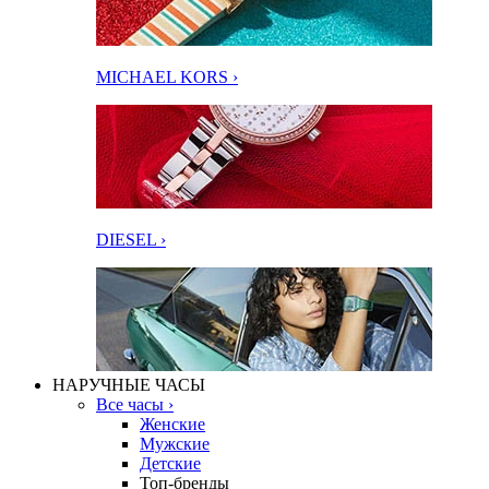
MICHAEL KORS ›
DIESEL ›
НАРУЧНЫЕ ЧАСЫ
Все часы ›
Женские
Мужские
Детские
Топ-бренды