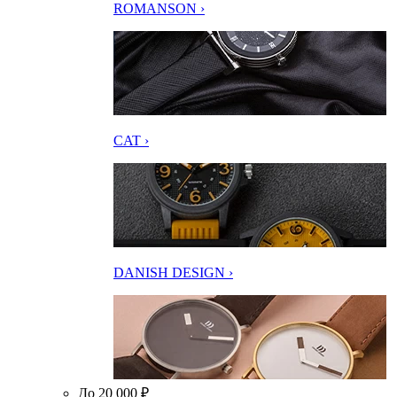
ROMANSON ›
CAT ›
DANISH DESIGN ›
До 20 000 ₽