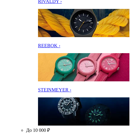
RIVALDY ›
REEBOK ›
STEINMEYER ›
До 10 000 ₽