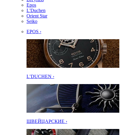
Epos
L'Duchen
Orient Star
Seiko
EPOS ›
L’DUCHEN ›
ШВЕЙЦАРСКИЕ ›