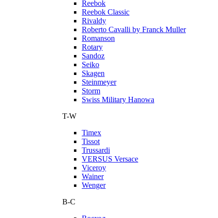
Reebok
Reebok Classic
Rivaldy
Roberto Cavalli by Franck Muller
Romanson
Rotary
Sandoz
Seiko
Skagen
Steinmeyer
Storm
Swiss Military Hanowa
T-W
Timex
Tissot
Trussardi
VERSUS Versace
Viceroy
Wainer
Wenger
В-С