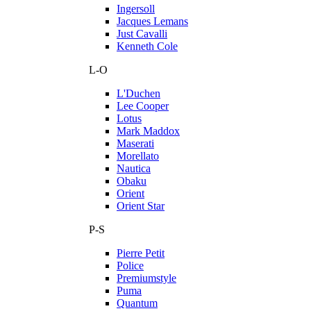
Ingersoll
Jacques Lemans
Just Cavalli
Kenneth Cole
L-O
L'Duchen
Lee Cooper
Lotus
Mark Maddox
Maserati
Morellato
Nautica
Obaku
Orient
Orient Star
P-S
Pierre Petit
Police
Premiumstyle
Puma
Quantum