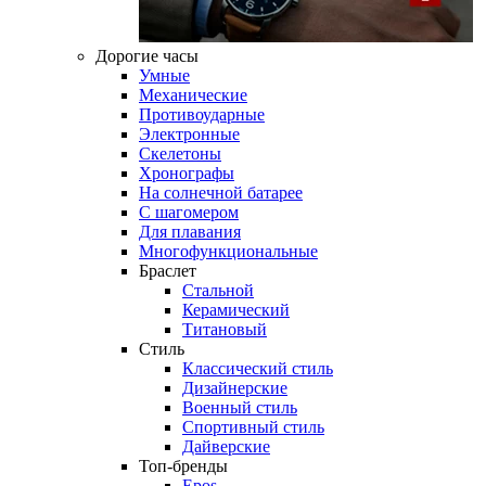
Дорогие часы
Умные
Механические
Противоударные
Электронные
Скелетоны
Хронографы
На солнечной батарее
С шагомером
Для плавания
Многофункциональные
Браслет
Стальной
Керамический
Титановый
Стиль
Классический стиль
Дизайнерские
Военный стиль
Спортивный стиль
Дайверские
Топ-бренды
Epos