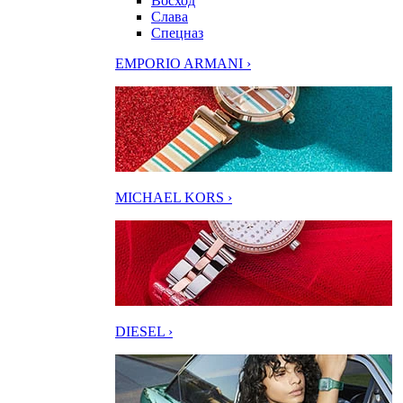
Восход
Слава
Спецназ
EMPORIO ARMANI ›
MICHAEL KORS ›
DIESEL ›