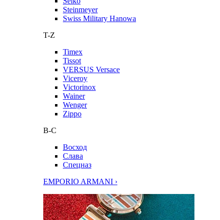
Seiko
Steinmeyer
Swiss Military Hanowa
T-Z
Timex
Tissot
VERSUS Versace
Viceroy
Victorinox
Wainer
Wenger
Zippo
В-С
Восход
Слава
Спецназ
EMPORIO ARMANI ›